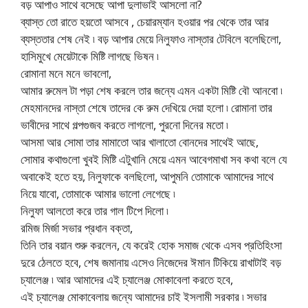
বড় আপাও সাথে বসেছে আপা দুলাভাই আসলো না?
ব্যাস্ত তো রাতে হয়তো আসবে , চেয়ারম্যান হওয়ার পর থেকে তার আর
ব্যস্ততার শেষ নেই ৷ বড় আপার মেয়ে নিলুফাও নাস্তার টেবিলে বলেছিলো,
হাসিমুখে মেয়েটাকে মিষ্টি লাগছে ভিষন ৷
রোমানা মনে মনে ভাবলো,
আমার রুমেল টা পড়া শেষ করলে তার জন্যে এমন একটা মিষ্টি বৌ আনবো ৷
মেহমানদের নাস্তা শেষে তাদের কে রুম দেখিয়ে দেয়া হলো ৷ রোমানা তার
ভাবীদের সাথে গল্পগুজব করতে লাগলো, পুরনো দিনের মতো ৷
আসমা আর সোমা তার মামাতো আর খালাতো বোনদের সাথেই আছে,
সোমার কথাগুলো খুবই মিষ্টি এটুখানি মেয়ে এমন আবেগমাখা সব কথা বলে যে
অবাকেই হতে হয়, নিলুফাকে বলছিলো, আপুমনি তোমাকে আমাদের সাথে
নিয়ে যাবো, তোমাকে আমার ভালো লেগেছে ৷
নিলুফা আলতো করে তার গাল টিপে দিলো ৷
রমিজ মির্জা সভার প্রধান বক্তা,
তিনি তার বয়ান শুরু করলেন, যে করেই হোক সমাজ থেকে এসব প্রতিহিংসা
দুরে ঠেলতে হবে, শেষ জমানায় এসেও নিজেদের ঈমান টিকিয়ে রাখাটাই বড়
চ্যালেঞ্জ ৷ আর আমাদের এই চ্যালেঞ্জ মোকাবেলা করতে হবে,
এই চ্যালেঞ্জ মোকাবেলায় জন্যে আমাদের চাই ইসলামী সরকার ৷ সভার