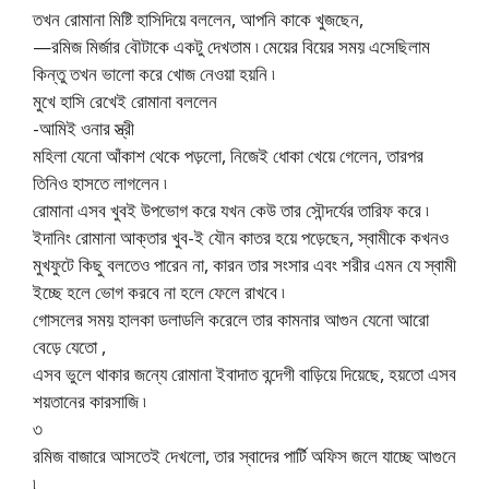
তখন রোমানা মিষ্টি হাসিদিয়ে বললেন, আপনি কাকে খুজছেন,
—রমিজ মির্জার বৌটাকে একটু দেখতাম ৷ মেয়ের বিয়ের সময় এসেছিলাম
কিন্তু তখন ভালো করে খোজ নেওয়া হয়নি ৷
মুখে হাসি রেখেই রোমানা বললেন
-আমিই ওনার স্ত্রী
মহিলা যেনো আঁকাশ থেকে পড়লো, নিজেই ধোকা খেয়ে গেলেন, তারপর
তিনিও হাসতে লাগলেন ৷
রোমানা এসব খুবই উপভোগ করে যখন কেউ তার সৌন্দর্যের তারিফ করে ৷
ইদানিং রোমানা আক্তার খুব-ই যৌন কাতর হয়ে পড়েছেন, স্বামীকে কখনও
মুখফুটে কিছু বলতেও পারেন না, কারন তার সংসার এবং শরীর এমন যে স্বামী
ইচ্ছে হলে ভোগ করবে না হলে ফেলে রাখবে ৷
গোসলের সময় হালকা ডলাডলি করেলে তার কামনার আগুন যেনো আরো
বেড়ে যেতো ,
এসব ভুলে থাকার জন্যে রোমানা ইবাদাত বন্দেগী বাড়িয়ে দিয়েছে, হয়তো এসব
শয়তানের কারসাজি ৷
৩
রমিজ বাজারে আসতেই দেখলো, তার স্বাদের পার্টি অফিস জলে যাচ্ছে আগুনে
৷