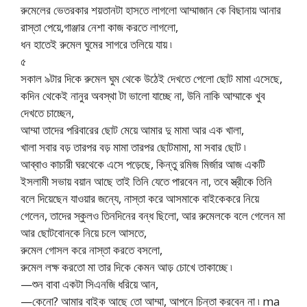
রুমেলের ভেতরকার শয়তানটা হাসতে লাগলো আম্মাজান কে বিছানায় আনার
রাস্তা পেয়ে,গাঞ্জার নেশা কাজ করতে লাগলো,
ধন হাতেই রুমেল ঘুমের সাগরে তলিয়ে যায় ৷
৫
সকাল ৯টার দিকে রুমেল ঘুম থেকে উঠেই দেখতে পেলো ছোট মামা এসেছে,
কদিন থেকেই নানুর অবস্থা টা ভালো যাচ্ছে না, উনি নাকি আম্মাকে খুব
দেখতে চাচ্ছেন,
আম্মা তাদের পরিবারের ছোট মেয়ে আমার দু মামা আর এক খালা,
খালা সবার বড় তারপর বড় মামা তারপর ছোটমামা, মা সবার ছোট ৷
আব্বাও কাচারী ঘরথেকে এসে পড়েছে, কিন্তু রমিজ মির্জার আজ একটি
ইসলামী সভায় বয়ান আছে তাই তিনি যেতে পারবেন না, তবে স্ত্রীকে তিনি
বলে দিয়েছেন যাওয়ার জন্যে, নাস্তা করে আসমাকে বাইকেকরে নিয়ে
গেলেন, তাদের স্কুলও তিনদিনের বন্ধ ছিলো, আর রুমেলকে বলে গেলেন মা
আর ছোটবোনকে নিয়ে চলে আসতে,
রুমেল গোসল করে নাস্তা করতে বসলো,
রুমেল লক্ষ করতো মা তার দিকে কেমন আড় চোখে তাকাচ্ছে ৷
—শুন বাবা একটা সিএনজি ধরিয়ে আন,
—কেনো? আমার বাইক আছে তো আম্মা, আপনে চিন্তা করবেন না ৷ ma