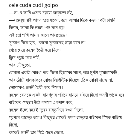
cele cuda cudi golpo
—না রে আমি এসবে চড়তে অভ্যস্ত নই,
—সমস্যা নাই আম্মা হয়ে যাবেন, বলে আম্মার দিকে কড়া একটা চাহনি
দিলাম, আম্মা কি লজ্জা পেল মনে হয়!
এই তো পাখি আমার জালে আসতেছে ৷
সুজোগ নিতে হবে, কোনো সুজোগেই ছাড়া যাবে না ৷
খেয়ে দেয়ে রুমেল তৈরী হয়ে নিলো,
জিন্স প্যান্ট আর শার্ট,
আর চটিজুতো,
রোমানা একটা বোরখা পরে নিলো হিজাবের সাথে, তার মুখটা পুরোডাকেনি ,
আর ঠোটে হালকাকরে বোধয় লিপিস্টিক দিয়েছে ,ঠিক বোঝা যাচ্ছে না,
সোমাকেও জননী তৈরী করে দিলেন ৷
রুমেল বোনকে একটা সানগ্লাস পরিয়ে সামনে বসিয়ে দিলো জননী তাকে ধরে
বাইকের পেছনে উঠে বসলো একপাশ করে,
রুমেল ইচ্ছে করেই দূরের রাস্তাদিয়ে রওনা দিলো,
প্রথমে আস্তে হলেও কিছুদুর যেতেই ফাকা রাস্তায় বাইকের স্পিড বাড়িয়ে
দিলো,
তাতেই জননী তার পিঠে চেপে গেলো,