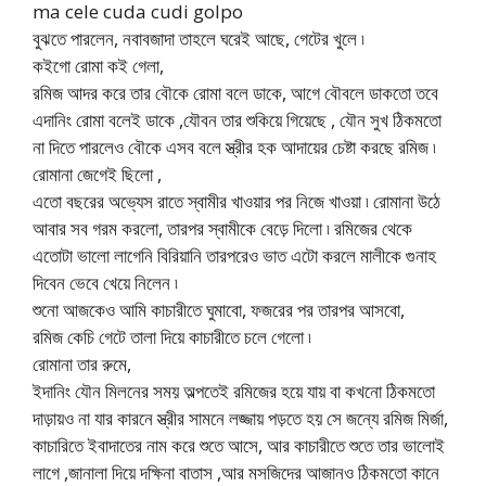
ma cele cuda cudi golpo
বুঝতে পারলেন, নবাবজাদা তাহলে ঘরেই আছে, গেটের খুলে ৷
কইগো রোমা কই গেলা,
রমিজ আদর করে তার বৌকে রোমা বলে ডাকে, আগে বৌবলে ডাকতো তবে
এদানিং রোমা বলেই ডাকে ,যৌবন তার শুকিয়ে গিয়েছে , যৌন সুখ ঠিকমতো
না দিতে পারলেও বৌকে এসব বলে স্ত্রীর হক আদায়ের চেষ্টা করছে রমিজ ৷
রোমানা জেগেই ছিলো ,
এতো বছরের অভ্যেস রাতে স্বামীর খাওয়ার পর নিজে খাওয়া ৷ রোমানা উঠে
আবার সব গরম করলো, তারপর স্বামীকে বেড়ে দিলো ৷ রমিজের থেকে
এতোটা ভালো লাগেনি বিরিয়ানি তারপরেও ভাত এটো করলে মালীকে গুনাহ
দিবেন ভেবে খেয়ে নিলেন ৷
শুনো আজকেও আমি কাচারীতে ঘুমাবো, ফজরের পর তারপর আসবো,
রমিজ কেচি গেটে তালা দিয়ে কাচারীতে চলে গেলো ৷
রোমানা তার রুমে,
ইদানিং যৌন মিলনের সময় অল্পতেই রমিজের হয়ে যায় বা কখনো ঠিকমতো
দাড়ায়ও না যার কারনে স্ত্রীর সামনে লজ্জায় পড়তে হয় সে জন্যে রমিজ মির্জা,
কাচারিতে ইবাদাতের নাম করে শুতে আসে, আর কাচারীতে শুতে তার ভালোই
লাগে ,জানালা দিয়ে দক্ষিনা বাতাস ,আর মসজিদের আজানও ঠিকমতো কানে