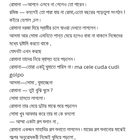
রোমানা —আপনে এসবে না গেলেও তো পারেন ৷
রমিজ — বললেই তো পারা যায় না রোমা,এতো বছরের গড়েতুলা সংগঠন !
কইরে হেলাল ,চল ৷
রোমানা দরজা দিয়ে স্বামীর চলে যাওয়া দেখতে লাগলেন ৷
আসমা আর সোমা এমনিতে শান্ত মেয়ে হলেও বাবা না থাকলে নিজেদের
মধ্যে দুষ্টামি করতে থাকে ,
যেমনটা এখন করছে
রোমানা তাদের নিয়ে ব্যাস্ত হয়ে পড়লেন ৷
রোমানা—তোরা একটু ঘুমাতে পারিস না ৷ ma cele cuda cudi
golpo
আসমা—সোমা , ঘুমাচ্ছেনা
রোমানা — তুই বুঝি ঘুমে ?
সোমা হাসতে লাগলো ৷
রোমানা তার মেয়ে দুটার মাঝে শুয়ে পড়লেন
সোমা খুব আবদার করে তার মা কে বললো
— আম্মা একটা গল্প শুনান না ,
রোমানা একজন সাহাবির গল্প শুনাতে লাগলেন ৷ মায়ের গল্প শুনানোর মাঝেই
গল্পের অনুরোধকরী নিজেই ঘুমিয়ে পড়লো ,