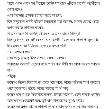
আসে এখান থেকে সব মিলেয়ে ইদানিং সাপ্তাহে ৬দিনের মতোই কাচারীতেই
শোয়া পড়ে ৷
একা বিছানায় রোমানা ছটফট করতে লাগলো,
তিন সন্তানের জননী হঠাতই ছন্নছাড়া হয়ে পড়লেন, নিজের ছেলের ছোয়া
কল্পনা করতে লাগলেন বারবার,
না এসব আমি কি ভাবছি, মা ছেলে তে এসব হারাম নিষিদ্ধ!
নিষিদ্ধ চিন্তা করতেই কেমন যেনো একটা শিহরণ বয়ে গেলো গা জুড়ে ৷ ছি
ছি কেমন মা আমি নিজের ছেলে কে কল্পনা করি!
সব শয়তানের ফাদ !
দোয়া পড়ে বুকে ফু দিতে লাগলো রোমানা বেগম ৷
তারপরেও তলপেটে ছেলের ধনের গুতার কথা তিনি মন থেকে সরাতে পারলেন
না ৷
ওদিকে
রুমেলও নিজের বিছানায় ধন হাতে শুয়ে আছে, মায়ের শরীরের স্পর্শ ভাবতেই
ধনটা ফুলেফেঁপে উঠছে, মায়ের স্তনের স্পর্শ আহ্ ৷
রুমেল ধনে চাপড়ে দিতে দিতে বললো, চিন্তা করিস না, তোর জায়গা একদিন
আম্মাজানের ভেতরেই হবে, তুই হবি আম্মাজানের সুখের কাঠি ৷
রুমেল পরিকল্পনা আটলে লাগলো কি করে আম্মাজান কে বিছানায় আনা যায় ৷