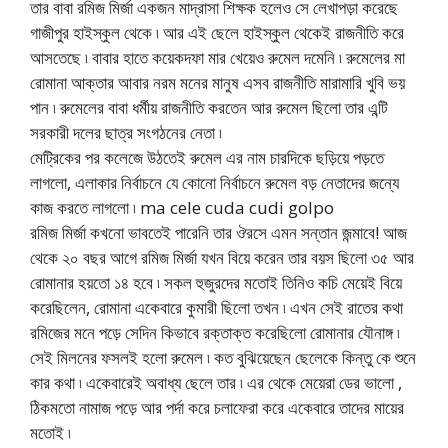
তার বাবা রমিজ মির্জা একজন মাদ্রাসা শিক্ষক হলেও সে লেখাপড়া করেছে
গাজীপুর হাইস্কুল থেকে ৷ আর এই ছেলে হাইস্কুল থেকেই রাজনীতি করে
আসতেছে ৷ বাবার হাতে কয়েকদফা মার খেয়েও রুমেল দমেনি ৷ রুমেলের মা
রোমানা আক্তার আবার নরম মনের মানুষ এসব রাজনীতি মারামারি খুবি ভয়
পান ৷ রুমেলের বাবা ধর্মীয় রাজনীতি করতেন আর রুমেল ছিলো তার এন্টি
সরকারী দলের ছাত্র সংগঠনের নেতা ৷
মেট্রিকের পর কলেজে উঠতেই রুমেল এর নাম চারদিকে ছড়িয়ে পড়তে
লাগলো, এলাকার নির্বাচনে যে কোনো নির্বাচনে রুমেল বড় নেতাদের জন্যে
কাজ করতে লাগলো ৷ ma cele cuda cudi golpo
রমিজ মির্জা কখনো ভাবতেই পারেনি তার ঔরসে এমন সন্তান জন্মাবে! আজ
থেকে ২০ বছর আগে রমিজ মির্জা যখন বিয়ে করেন তার বয়স ছিলো ৩৫ আর
রোমানার হয়তো ১৪ হবে ৷ সকল হুজুরদের মতোই তিনিও কচি মেয়েই বিয়ে
করেছিলেন, রোমানা একেবারে কুমারী ছিলো তখন ৷ এখন সেই রাতের কথা
রমিজের মনে পড়ে সেদিন কিভাবে রক্তাক্ত করেছিলো রোমানার যৌনাঙ্গ ৷
সেই মিলনের ফসলই হলো রুমেল ৷ কত বুঝিয়েছেন ছেলেকে কিন্তু কে শুনে
কার কথা ৷ একেবারেই অবাধ্য ছেলে তার ৷ এর থেকে মেয়েরা ডের ভালো ,
ঠিকমতো নামাজ পড়ে আর পর্দা করে চলাফেরা করে একেবারে তাদের মায়ের
মতোই ৷