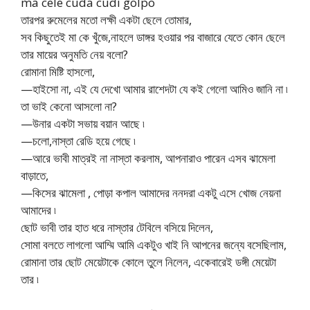
ma cele cuda cudi golpo
তারপর রুমেলের মতো লক্ষী একটা ছেলে তোমার,
সব কিছুতেই মা কে খুঁজে,নাহলে ডাঙ্গর হওয়ার পর বাজারে যেতে কোন ছেলে
তার মায়ের অনুমতি নেয় বলো?
রোমানা মিষ্টি হাসলো,
—হাইসো না, এই যে দেখো আমার রাশেদটা যে কই গেলো আমিও জানি না ৷
তা ভাই কেনো আসলো না?
—উনার একটা সভায় বয়ান আছে ৷
—চলো,নাস্তা রেডি হয়ে গেছে ৷
—আরে ভাবী মাত্রই না নাস্তা করলাম, আপনারাও পারেন এসব ঝামেলা
বাড়াতে,
—কিসের ঝামেলা , পোড়া কপাল আমাদের ননদরা একটু এসে খোজ নেয়না
আমাদের ৷
ছোট ভাবী তার হাত ধরে নাস্তার টেবিলে বসিয়ে দিলেন,
সোমা বলতে লাগলো আম্মি আমি একটুও খাই নি আপনের জন্যে বসেছিলাম,
রোমানা তার ছোট মেয়েটাকে কোলে তুলে নিলেন, একেবারেই ডঙ্গী মেয়েটা
তার ৷