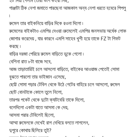
২০ দিয়া গেলাম তোরা ভাগ কইরা নিছ,
গাঞ্জাটা ঠিক নেশা জমাতে পারছেনা আজকাল অন্য নেশা ধরতে হবেরে পিপলু
৷
রুমেল তার বাইকনিয়ে বাড়ির দিকে রওনা দিলো ৷
রুমেলের বাইকটাও এমপির দেওয়া ৷রুমেলেই এমপির জনসভায় অর্ধেক লোক
জোগার করেদেয় , যার কারনে এমপি সাহেব খুশী হয়ে তাকে FZ টা গিফট
করছে ৷
বাড়ির দরজা পেরিয়ে রুমেল বাড়িতে ডুকে গেলো ৷
বেশিনা রাত ৮টা বাজে সবে,
আজ তাড়াতারিই চলে আসলো বাড়িতে, বাইকের আওয়াজ পেতেই সোমা
বুঝতে পারলো তার ভাইজান এসেছে,
ছোট্ট সোমা পড়ার টেবিল থেকে উঠে গেটের বাহিরে চলে আসলো, রুমেল
ছোট বোনটাকে কোলে তুলে নিলো,
তারপর পকেট থেকে দুটো ক্যাটবেরি তাকে দিলো,
বলেদিলো একটা যাতে আসমা কে দেয়,
আসমা পরার টেবিলেই ছিলো,
আম্মা রুমেলকে দেখেই রাগ দেখিয়ে বলতে লাগলেন,
দুপুরে কোথায় ছিলিরে তুই?