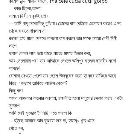
রুমেল ঠান্ডা মাথায় বললো, ma cele cuda cudi golpo
—কাজ ছিলো,আম্মা ৷
সামনে নির্বাচন বুঝই তো ৷
—আমি বাপু অতোকিছু বুঝিনা ৷ তোদের বাপ বেটাকে এতবারন করেও এসব
থেকে সরাতে পারলাম না ৷
রুমেল তার মাকে দেখতে লাগলো রাগ করলে তার মাকে আরো বেশী মিষ্টি
লাগে,
দুগাল কেমন লাল হয়ে আছে মায়ের মাথায় হিজাব করা,
আর সেলোয়ার পরা, তার আম্মাকে দেখতে অলিপুর কলেজ ছাত্রীর মতো
লাগছে!
রোমানা দেখতে পেলো তার ছেলে উজবুকের মতো হা করে তাকিয়ে আছে,
কিরে একভাবে তাকিয়ে আছিস কেনো?
কিছু বল!
আম্মা আপনারে কতবার বললাম, রাজনীতি হলো মানুষের সেবার করার একটা
সুজোগ,
আমি সেই সুজোগ টা নিছি এতে খারাপ কি
—হইছে আমারে আর বুঝাতে হবে না, হাতমুখ ধুয়ে এসে
খেতে বস,