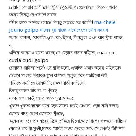
রোমানা কে তার ভাবী দুজন খুবি রিকুয়েস্ট করতে লাগলো থেকে যাওয়ার
জন্যে কিন্তু সে থাকতে নারাজ,
রমিজ তাকে আসতে বলেছে কিন্তু বেড়াতে তো বলেনি!
ma chele
jouno golpo কাজের বুয়া মায়ের সাথে ছেলের যৌন সহবাস
গরমে রোমানা, বোরখাটা খুলে রেখেছিলো, কিন্তু তা এখন আর খুঁজে পাচ্ছে
না,
এদিকে আসমাও বায়না ধরেছে সে বেড়াবে নানার বাড়িতে, ma cele
cuda cudi golpo
রোমানার অনিচ্ছা শর্তেও সে রাজি হলো, একদিন থাকার জন্যে, মহিলাদের
ভেতরে মা তার হিজাবও খুলে রাখলো, প্রচন্ড গরম পড়ছিলো তাই,
শাড়িতে এমনিতে ঘোমটা দিয়ে কথা বার্তা বলছিলো,
কিন্তু রুমেল তার মা কে খুঁজছে,
মাকে বলে একটু বাজার থেকে ঘুরে আসতো,
খুজতে খুজতে রুমেল মাকে বড়মামাদের ঘরেই দেখলো, ছোট মামি বলছে,
তোমার বাধ্য ছেলে তোমাকে খুঁজছে,
রুমেল হা করে তার মায়ের দিকে তাকিয়ে ছিলো,আশেপাশের সবগুলো নারীদের
থেকেও তার মা সুন্দরী,মায়ের ঘোমটা দেওয়া চেহারা দেখে সে তখনই ডিসিশান
নিলো, জীবনে এই নারীরে ভোগ করতে না পারলে জীবনেই বৃথা ৷