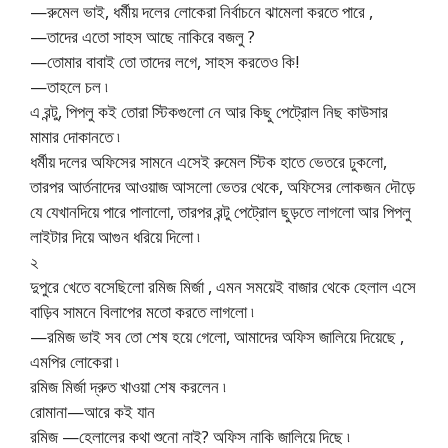
—রুমেল ভাই, ধর্মীয় দলের লোকেরা নির্বাচনে ঝামেলা করতে পারে ,
—তাদের এতো সাহস আছে নাকিরে বজলু ?
—তোমার বাবাই তো তাদের লগে, সাহস করতেও কি!
—তাহলে চল ৷
এ রন্টু, পিপলু কই তোরা স্টিকগুলো নে আর কিছু পেট্রোল নিছ কাউসার
মামার দোকানতে ৷
ধর্মীয় দলের অফিসের সামনে এসেই রুমেল স্টিক হাতে ভেতরে ঢুকলো,
তারপর আর্তনাদের আওয়াজ আসলো ভেতর থেকে, অফিসের লোকজন দৌড়ে
যে যেখানদিয়ে পারে পালালো, তারপর রন্টু পেট্রোল ছুড়তে লাগলো আর পিপলু
লাইটার দিয়ে আগুন ধরিয়ে দিলো ৷
২
দুপুরে খেতে বসেছিলো রমিজ মির্জা , এমন সময়েই বাজার থেকে হেলাল এসে
বাড়িব সামনে বিলাপের মতো করতে লাগলো ৷
—রমিজ ভাই সব তো শেষ হয়ে গেলো, আমাদের অফিস জালিয়ে দিয়েছে ,
এমপির লোকেরা ৷
রমিজ মির্জা দ্রুত খাওয়া শেষ করলেন ৷
রোমানা—আরে কই যান
রমিজ —হেলালের কথা শুনো নাই? অফিস নাকি জালিয়ে দিছে ৷