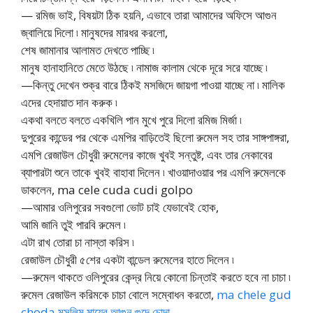
— রমিজ ভাই, বিষয়টা ঠিক হয়নি, এভাবে তারা আমাদের অফিসে আগুন
জ্বালিয়ে দিলো ৷ মানুষদের মারধর করলো,
শেষ জামানার আলামত দেখতে পাচ্ছি ৷
মানুষ হানাহানিতে মেতে উঠছে ৷ নামাজ কালাম থেকে দূরে সরে যাচ্ছে ৷
—কিন্তু দেখেন শুক্র বারে ঠিকই মসজিদে জায়গা পাওয়া যাচ্ছে না ৷ মালিক
এদের হেদায়াত দান করুক ৷
একথা বলতে বলতে একখিলি পান মুখে পুরে দিলো রমিজ মির্জা ৷
দুপুরের কান্ডের পর থেকে এমপির বাড়িতেই ছিলো রুমেল সহ তার সাঙ্গপাঙ্গরা,
এমপি রেজাউল চৌধুরী রুমেলের কাজে খুবই সন্তুষ্ট, এবং তার নেকাবের
ব্যাপারটা শুনে তাকে খুবই বাহাবা দিলেন ৷ খাওয়াদাওয়ার পর এমপি রুমেলকে
ডাকলেন, ma cele cuda cudi golpo
—আমার ওলিপুরের সবগুলো ভোট চাই যেভাবেই হোক,
আমি জানি তুই পারবি রুমেল ৷
এটা রাখ তোরা চা নাস্তা করিস ৷
রেজাউল চৌধুরী ৫শের একটা বান্ডেল রুমেলের হাতে দিলেন ৷
—রুমেল থাকতে ওলিপুরের কেন্দ্র নিয়ে কোনো চিন্তাই করতে হবে না চাচা ৷
রুমেল রেজাউল করিমকে চাচা বোলে সম্বোধন করতো,
ma chele gud
choda মুসলিম মায়ের আগুন গুদে চোদা