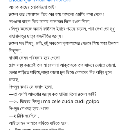
অনেক কাছের লোকছিলো তাই ৷
রুমেল তার পোলাপান নিয়ে বের হয়ে আসলো এমপির বাসা থেকে ৷
সবগুলো বাইক নিয়ে আবার কলেজের দিকে রওনা দিলো,
ওলিপুর কলেজে অনার্স ফাইনাল ইয়ারে পড়ছে রুমেল, পড়া লেখা তো সুধু
বাহানামাত্র ছাত্র রাজনীতির জন্যে ৷
রুমেল সহ পিপলু, জনি, রন্টু সবগুলো ক্যাম্পাসের পেছনে গিয়ে গাজা টানলো
কিছুক্ষণ,
মাথাটা কেমন পরিষ্কার হয়ে গেলো!
চোখ বন্ধ করতেই তার মা রোমানা আক্তারকে তার সামনে দেখতে পেলো,
ভেজা শাড়িতে দাড়িয়ে,লম্বা কালো চুল ভিজে কোমরের নিচ অব্ধি ঝুলে
রয়েছে,
পিপলুর কথায় সে সজাগ হলো,
—তা এমপি আমগোর জন্যে কত হাদিয়া দিলো রুমেল ভাই?
—৫০ দিছেরে পিপলু ৷ ma cele cuda cudi golpo
পিপলুর চোখবড় হয়ে গেলো!
—হ ঠিকি ধরেছিস ,
আইচ্চা হুন আমারে বাড়িতে যাইতে হবে ৷