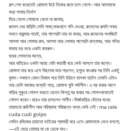
গল্প শেষ করেতেই রোমানা উঠে নিজের রুমে চলে গেলো ৷ আর আসমাকে
কড়া গলাায় নির্দেশ
দিয়ে গেলো শোমাকে যেনো না জাগায়,
রুমেল দের বাড়িটা সেমি পাকা,মাঝখানে গলি দেওয়া, রুমেলের রুমটা সবার
সমনে বারান্দার পরেই, তার পাশেরটা তার মা বাবার, আর রুমেলের অপজিটে
আসমা আর সোমার রুম, আসমা আর সোমার পাশেরটা রান্নাঘর, আর গলির
মাথায় বড় করে একটা বাথরুম ৷
ঘরের লোকদের জন্যে,
আর বাহিরেও একটা আছে যেটা কাচারী ঘরে কেউ আসলে তার জন্যে ৷
রোমানা তার ঘরে এসে বিছানায় শুয়ে পড়লেন, দুপুরে খাওয়ার পর তিনি একটু
ঘুমান ৷ সকালে যেমন হিজাব পরে তিনি উঠানে হালকা হাটেন তেমনি এটাও
তার ডেলি কাজের মধ্যেই পড়ে, রোমানা খুবি পর্দাশীল ৷ এ ঘর করার আগে
বাড়ির পুকুরে গোসল করতে যেতেন কিন্তু ঘর করার পর গোসলখানাতেই
গোসল করেন ৷ ঘরেও তার চালচলন শালীন ৷ মির্জাবাড়ির বৌদের মধ্যে
তারমতো রুচিশীল আর পরিষ্কার পরিচ্ছন্ন অন্য কেউ নেই ৷ ma cele
cuda cudi golpo
সেদিন রমিজের চাচাতো ভাইয়ের শ্বাশুড়ী ঘরে এসে রোমানাকে দেখে বললো,
—এই মেয়ে তোমার মা কে ডেকে দাও ৷