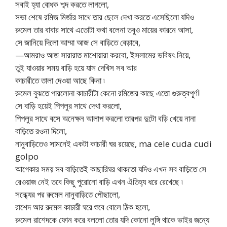
সবাই হ্যা বোধক শব্দ করতে লাগলো,
সভা শেষে রমিজ মির্জার সাথে তার ছেলে দেখা করতে এসেছিলো যদিও
রুমেল তার বাবার সাথে এতোটা কথা বলেনা তবুও মায়ের কারনে আসা,
সে জানিয়ে দিলো আম্মা আজ সে বাড়িতে বেড়াবে,
—আমরাও আজ সারারাত মাশোয়ারা করবো, ইসলামের ভবিষৎ নিয়ে,
তুই যাওয়ার সময় বাড়ি হয়ে যাস দেখিস সব আর
কাচারীতে তালা দেওয়া আছে কিনা ৷
রুমেল বুঝতে পারলোনা কাচারীটা কেনো রমিজের কাছে এতো গুরুত্বপূর্ণ!
সে বাড়ি হয়েই পিপলুর সাথে দেখা করলো,
পিপলুর সাথে বসে অনেক্ষন আলাপ করলো তারপর দুটো বড়ি খেয়ে নানা
বাড়িতে রওনা দিলো,
নানুবাড়িতেও সামনেই একটা কাচারী ঘর রয়েছে, ma cele cuda cudi
golpo
আগেকার সময় সব বাড়িতেই কাছারিঘর থাকতো যদিও এখন সব বাড়িতে সে
রেওয়াজ নেই তবে কিছু পুরোনো বাড়ি এখন ঐতিহ্য ধরে রেখেছে ৷
সন্ধ্যের পর রুমেল নানুবাড়িতে পৌছালো,
রাশেদ আর রুমেল কাচারী ঘরে শুবে বোলে ঠিক হলো,
রুমেল রাশেদকে ফোন করে বললো তোর যদি কোনো লুঙ্গি থাকে ভাইর জন্যে