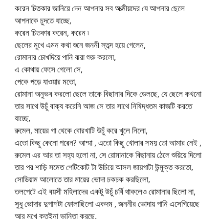
করেন চিতকার জানিয়ে দেন আপনার সব আত্মীয়দের যে আপনার ছেলে
আপনাকে চুদতে যাচ্ছে,
করেন চিতকার করেন, করেন ৷
ছেলের মুখে এমন কথা শুনে জননী স্তব্দ হয়ে গেলেন,
রোমানার চোখদিয়ে পানি ঝরা শুরু করলো,
এ কোথায় ফেসে গেলো সে,
পেকে পড়ে যাওয়ার মতো,
রোমানা অনুভব করলো ছেলে তাকে বিছানার দিকে ডেলছে, যে ছেলে কখনো
তার সাথে উচুঁ বাক্য করেনি আজ সে তার সাথে নিষিদ্ধতম কাজটি করতে
যাচ্ছে,
রুমেল, মায়ের গা থেকে বোরখাটি উচুঁ করে খুলে নিলো,
এতো কিছু কেনো পরেন? আম্মা , এতো কিছু খোলার সময় তো আমার নেই ,
রুমেল এর আর তা সহ্য হলো না, সে রোমানাকে বিছানায় ঠেলে শুয়িয়ে দিলো
তার পর শাড়ি সমেত পেটিকোট টা উচিয়ে আসল জায়গাটা উন্মুক্ত করতো,
সোডিয়াম আলোতে তার মায়ের ভোদা চকচক করছিলো,
তলপেটে এই বয়সী মহিলাদের একটু উচুঁ চর্বি থাকলেও রোমানার ছিলো না,
সুধু ভোদার দুপাশটা ফোলাছিলো একদম , জননীর ভোদায় পানি এসেগিয়েছে
আর মুখে কতইনা ভানিতা করছে,