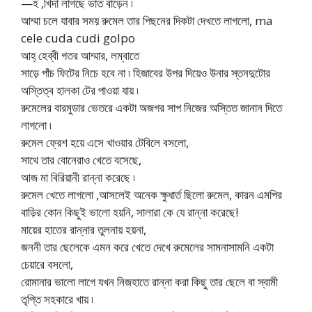
—হ ,খিদা লাগছে ভাত বাড়েন ৷
আম্মা চলে যাবার সময় রুমেল তার পিছনের দিকটা দেখতে লাগলো, ma
cele cuda cudi golpo
আহ্ হেব্বী গতর আম্মার, লম্বাতে
সাড়ে পাঁচ ফিটের নিচে হবে না ৷ হিজাবের উপর দিয়েও উনার স্তনদুটোর
অস্তিত্ব হালকা টের পাওয়া যায় ৷
রুমেলের বারমুডার ভেতরে একটা অজগর সাপ নিজের অস্তিত জানান দিতে
লাগলো ৷
রুমেল ফ্রেশ হয়ে এসে খাওয়ার টেবিলে বসলো,
সাথে তার বোনেরাও খেতে বসেছে,
আজ মা বিরিয়ানী রান্না করেছে ৷
রুমেল খেতে লাগলো ,আসলেই অনেক ক্ষুধার্ত ছিলো রুমেল, কারন এমপির
বাড়ির কোন কিছুই ভালো হয়নি, সালারা কে যে রান্না করেছে!
মায়ের হাতের রান্নার তুলনায় হয়না,
জননী তার ছেলেকে এমন করে খেতে দেখে রুমেলের সামনাসামনি একটা
চেয়ারে বসলো,
রোমানার ভালো লাগে যখন নিজহাতে রান্না করা কিছু তার ছেলে বা স্বামী
তৃপ্তি সহকারে খায় ৷