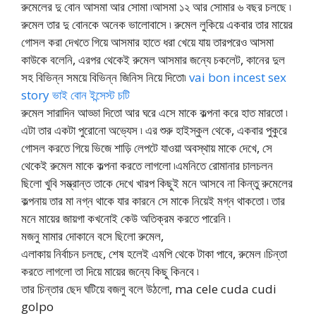
রুমেলের দু বোন আসমা আর সোমা ৷আসমা ১২ আর সোমার ৬ বছর চলছে ৷
রুমেল তার দু বোনকে অনেক ভালোবাসে ৷ রুমেল লুকিয়ে একবার তার মায়ের
গোসল করা দেখতে গিয়ে আসমার হাতে ধরা খেয়ে যায় তারপরেও আসমা
কাউকে বলেনি, এরপর থেকেই রুমেল আসমার জন্যে চকলেট, কানের দুল
সহ বিভিন্ন সময়ে বিভিন্ন জিনিস নিয়ে দিতো৷
vai bon incest sex
story ভাই বোন ইন্সেস্ট চটি
রুমেল সারাদিন আড্ডা দিতো আর ঘরে এসে মাকে কল্পনা করে হাত মারতো ৷
এটা তার একটা পুরোনো অভ্যেস ৷ এর শুরু হাইস্কুল থেকে, একবার পুকুরে
গোসল করতে গিয়ে ভিজে শাড়ি লেপটে যাওয়া অবস্থায় মাকে দেখে, সে
থেকেই রুমেল মাকে কল্পনা করতে লাগলো ৷এমনিতে রোমানার চালচলন
ছিলো খুবি সম্ভ্রান্ত তাকে দেখে খারপ কিছুই মনে আসবে না কিন্তু রুমেলের
কল্পনায় তার মা নগ্ন থাকে যার কারনে সে মাকে নিয়েই মগ্ন থাকতো ৷ তার
মনে মায়ের জায়গা কখনোই কেউ অতিক্রম করতে পারেনি ৷
মজনু মামার দোকানে বসে ছিলো রুমেল,
এলাকায় নির্বাচন চলছে, শেষ হলেই এমপি থেকে টাকা পাবে, রুমেল ৷চিন্তা
করতে লাগলো তা দিয়ে মায়ের জন্যে কিছু কিনবে ৷
তার চিন্তার ছেদ ঘটিয়ে বজলু বলে উঠলো, ma cele cuda cudi
golpo