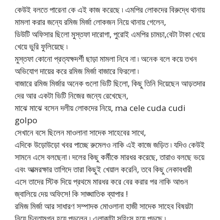
কেউই বলতে পারেনা কে এই কাজ করেছে ৷ এমপির লোকদের বিরুদ্ধে থানায়
মামলা করার জন্যে রমিজ মির্জা লোকজন নিয়ে থানায় গেলেন,
ডিউটি অফিসার ছিলো মুস্তফা দারোগা, পুরোই এমপির চামচা,বেটা টাকা খেয়ে
খেয়ে ভুরি ফুলিয়েছে ৷
মুস্তফা কোনো প্রত্যক্ষদর্শী ছাড়া মামলা নিবে না ৷ অনেক বলে কয়ে তখন
অভিযোগ দায়ের করে রমিজ মির্জা বাজারে ফিরলো ৷
বাজারে রমিজ মির্জার অনেক গুলো ভিটি ছিলো, কিছু তিনি দিয়েছেন আড়তদার
দের আর একটা ভিটি নিজের জন্যে রেখেছেন,
মাঝে মাঝে বসেন দলীয় লোকদের নিয়ে, ma cele cuda cudi
golpo
সেখানে বসে ছিলেন মাওলানা সাদেক সাহেবের সাথে,
এদিকে উড়োউড়ো খবর পাচ্ছে রুমেলও নাকি এই কাজে জড়িত ৷ যদিও কেউই
সামনে এসে বলছেনা ৷ দলের কিছু কর্মীকে মারধর করেছে, তারাও বলছে ভয়ে
এবং আত্মরক্ষার তাগিদে তারা কিছুই খেয়াল করেনি, তবে কিছু নেকাবধারী
এসে তাদের স্টিক দিয়ে প্রথমে মারধর করে বের করার পর নাকি আগুন
জ্বালিয়ে দেয় অফিসে! কি সাঙ্ঘাতিক ব্যাপার !
রমিজ মির্জা আর সাধারণ সম্পাদক মোওলানা হাজী সাদেক সাহেব বিষয়টা
নিয়ে চিন্তামগ্ন হয়ে পড়লেন ৷ এলাকাটা সহিংস হয়ে পড়ছে ৷