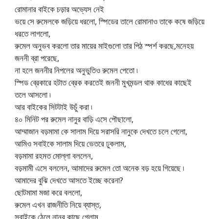
রোমানার বাইকে চড়ার অভ্যেস নেই
ভয়ে সে রুমেলকে জড়িয়ে ধরলো, স্পিডের তালে রোমানাও তাকে কষে জড়িয়ে
ধরতে লাগলো,
রুমেল অনুভব করলো তার মায়ের মাইগুলো তার পিঠ স্পর্শ করছে,মনেহয়
জননী ব্রা পরেছে,
না হলে জননীর নিপলের অনুভুতিও রুমেল পেতো ৷
স্পিড ব্রেকারে হটাত ব্রেক করতেই জননী মুখমন্ডল থাক কাধের কাছেই
তলে আসলো ৷
আর বাইকের সিটটাই উচুঁ করা ৷
৪০ মিনিট পর রুমেল নানুর বাড়ি এসে পৌছালো,
আম্মাজান বড়মামা কে সালাম দিয়ে সরাসরি নানুকে দেখতে চলে গেলো,
আমিও সবাইকে সালাম দিয়ে ভেতরে ঢুকলাম,
বড়মামা রহমত মোল্লা বললেন,
বড়মামী এসে বললেন, আমাদের রুমেল তো অনেক বড় হয়ে গিয়েছে ৷
আমাদের বুঝি দেখতে আসতে ইচ্ছে করেনা?
ছোটমামা মজা করে বললো,
রুমেল এখন রাজনীতি নিয়ে ব্যাস্ত,
সবাইকে ঠেলে নানুর কাছে গেলাম,