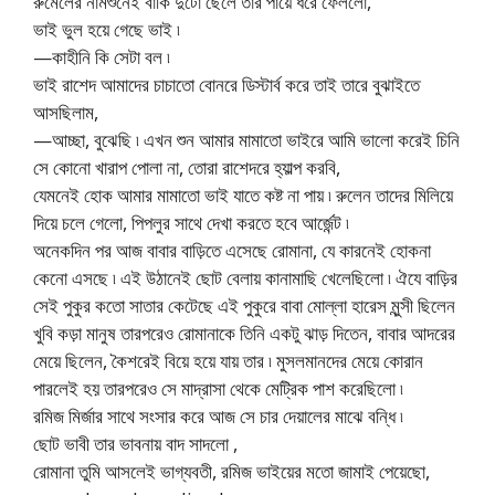
রুমেলের নামশুনেই বাকি দুটো ছেলে তার পায়ে ধরে ফেললো,
ভাই ভুল হয়ে গেছে ভাই ৷
—কাহীনি কি সেটা বল ৷
ভাই রাশেদ আমাদের চাচাতো বোনরে ডিস্টার্ব করে তাই তারে বুঝাইতে
আসছিলাম,
—আচ্ছা, বুঝেছি ৷ এখন শুন আমার মামাতো ভাইরে আমি ভালো করেই চিনি
সে কোনো খারাপ পোলা না, তোরা রাশেদরে হ্যাল্প করবি,
যেমনেই হোক আমার মামাতো ভাই যাতে কষ্ট না পায় ৷ রুলেন তাদের মিলিয়ে
দিয়ে চলে গেলো, পিপলুর সাথে দেখা করতে হবে আর্জেন্ট ৷
অনেকদিন পর আজ বাবার বাড়িতে এসেছে রোমানা, যে কারনেই হোকনা
কেনো এসছে ৷ এই উঠানেই ছোট বেলায় কানামাছি খেলেছিলো ৷ ঐযে বাড়ির
সেই পুকুর কতো সাতার কেটেছে এই পুকুরে বাবা মোল্লা হারেস মুন্সী ছিলেন
খুবি কড়া মানুষ তারপরেও রোমানাকে তিনি একটু ঝাড় দিতেন, বাবার আদরের
মেয়ে ছিলেন, কৈশরেই বিয়ে হয়ে যায় তার ৷ মুসলমানদের মেয়ে কোরান
পারলেই হয় তারপরেও সে মাদ্রাসা থেকে মেট্রিক পাশ করেছিলো ৷
রমিজ মির্জার সাথে সংসার করে আজ সে চার দেয়ালের মাঝে বন্ধি ৷
ছোট ভাবী তার ভাবনায় বাদ সাদলো ,
রোমানা তুমি আসলেই ভাগ্যবতী, রমিজ ভাইয়ের মতো জামাই পেয়েছো,