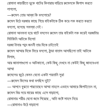
রোমানা কাচারীতে ডুকে খাটের কিনারায় দাড়িয়ে রুমেলকে জিগাস করতে
লাগলো,
—রুমেল তোর আব্বা কি বললোরে?
রুমেল উঠে দরজার কাছে গিয়ে বাইকটাকে ঠিক করে লক করতে করতে
বললো, বলেছে সমস্যা নেই ৷
রোমানা আনমনা হয়ে খাটে বসলেন রুমেল তার বাইকটা লক করেই দরজাটার
সিটকিনি আটকে দিলো!
দরজা টানার শব্দে জননী তার দিকে চাইতেই
রুমেল আম্মার দিকে ফিরে বললো, ঠান্ডা বাতাস আসছিলো তাই আটকে
দিলাম,
আর জানালাগুলো ও আটকানো, কেউ কিছু দেখবে না কেউই কিছু জানবেওনা
আম্মা
রুমেলের কন্ঠে কেমন যেনো একটা শয়তানি সুর!
—রুমেল কিসের কথা বলছিস তুই?
— আপনে বুঝতে পারতেছেন আম্মা নাহলে এভাবে আমারে জিগাইতেন না,
রুমেল ধির লয়ে মায়ের কাছে এসে দাড়ালো,
রোমানার শরীর যেনো জমে গিয়েছে , অতি কষ্টে সাহস নিয়ে
—রোমানাও উঠে দাড়ালো