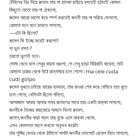
টেবিলের নিচ দিয়ে রুমেল তার পা হালকা ছড়িয়ে বসতেই হঠাতই কোমল
কিছুতে যেতো তার পা ঠেকলো,
রুমেল আরো ভালো করে স্পর্শ করতেই জননী তার পা সরিয়ে ফেললো,
রোমানা মনে মনে ভাবতে লাগলো,
—এটা কি ছিলো?
রুমেল কি ইচ্ছে করেই করলো?
না ভুল বসত ?
হয়তো ভুলেই হবে ৷
সোমা খেতে বসে লেবুর বায়না ধরলো, সে লেবু ছাড়া বিরিয়ানি খাবেনা, তাই
রোমানা চেয়ার থেকে উঠে রান্নাঘরে চলে গেলো ৷ ma cele cuda
cudi golpo
রুমেল বুঝতে চাইছে মায়ের হাবভাব, তার খাওয়া শেষ করে বেসিনে হাত ধুতে
চলে গেলো, বেসিনটা ছিলো গলিতে,
আম্মাজান আবার আসার সময় রুমেলের সাথে তার একটা ধাক্কা লাগলো,
জননীকে নিজের বাহুডোরে সামলে নিলো রুমেল,
রুমেল,জননীর খাড়া স্তন তার বুকে এসে ধাক্কা খেলো,
এমন কোমলতা আগে কখনো অনুভব করেনি
তার লুঙ্গির ভেতর থেকে ঠাটানো সাপটা জননীর তলপেটে ছোবল দিতে লাগলো,