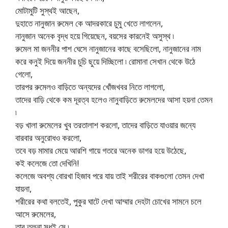
মোটামুটি সুস্থই আছেন,
দুহাতে নানুজান রুমেল কে আদরকারে চুমু খেতে লাগলেন,
নানুজান অনেক বৃদ্ধ হয়ে গিয়েছেন, বয়সের কারনেই অসুস্থ ৷
রুমেল মা জননীর পাশ ঘেসে নানুজানের কাছে বসেছিলো, নানুজানের নাম
করে কনুই দিয়ে জননীর চুচি ছুয়ে দিচ্ছিলো ৷ রোমানা সেখান থেকে উঠে
গেলো,
তারপর রুমেলও বাড়িতে অন্যদের খোঁজখবর নিতে লাগলো,
তাদের বাড়ি থেকে কম দূরত্ব হলেও নানুবাড়িতে রুমেলদের আসা হয়না তেমন
৷
বড় খালা রুমেলের খুব তরতালাশ করলো, তাদের বাড়িতে যাওয়ার জন্যে
বারবার অনুরোধও করলো,
তবে বড় মামার মেয়ে আরশি গায়ে গতরে অনেক ডাগর হয়ে উঠেছে,
কই কলেজে তো দেখিনি!
কলেজে অবশ্য বোরখা হিজাব পরে যায় তাই শরীরের বাকগুলো তেমন দেখা
যায়না,
শরীরের কথা বলতেই, পুকুর ঘাটে দেখা আম্মার দেহটা চোখের সামনে চলে
আসে রুমেলের,
তার তুলনা সুধুই সে ৷