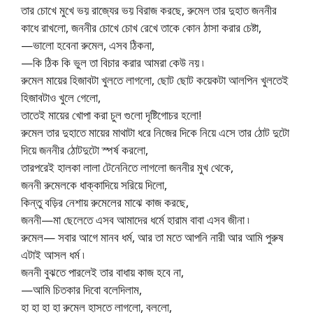
তার চোখে মুখে ভয় রাজ্যের ভয় বিরাজ করছে, রুমেল তার দুহাত জননীর
কাধে রাখলো, জননীর চোখে চোখ রেখে তাকে কোন ঠাসা করার চেষ্টা,
—ভালো হবেনা রুমেল, এসব ঠিকনা,
—কি ঠিক কি ভুল তা বিচার করার আমরা কেউ নয় ৷
রুমেল মায়ের হিজাবটা খুলতে লাগলো, ছোট ছোট কয়েকটা আলপিন খুলতেই
হিজাবটাও খুলে গেলো,
তাতেই মায়ের খোপা করা চুল গুলো দৃষ্টিগোচর হলো!
রুমেল তার দুহাতে মায়ের মাথাটা ধরে নিজের দিকে নিয়ে এসে তার ঠোট দুটো
দিয়ে জননীর ঠোটদুটো স্পর্ষ করলো,
তারপরেই হালকা লালা টেনেনিতে লাগলো জননীর মুখ থেকে,
জননী রুমেলকে ধাক্কাদিয়ে সরিয়ে দিলো,
কিন্তু বড়ির নেশায় রুমেলের মাঝে কাজ করছে,
জননী—মা ছেলেতে এসব আমাদের ধর্মে হারাম বাবা এসব জীনা ৷
রুমেল— সবার আগে মানব ধর্ম, আর তা মতে আপনি নারী আর আমি পুরুষ
এটাই আসল ধর্ম ৷
জননী বুঝতে পারলেই তার বাধায় কাজ হবে না,
—আমি চিতকার দিবো বলেদিলাম,
হা হা হা হা রুমেল হাসতে লাগলো, বললো,