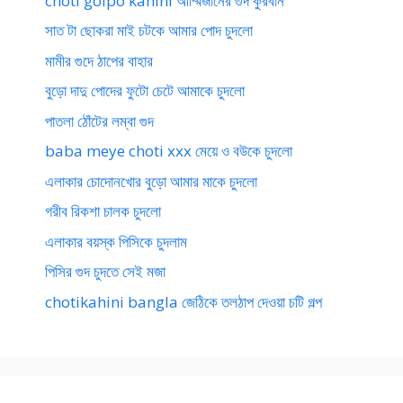
choti golpo kahini আম্মিজানের গুদ কুরবান
সাত টা ছোকরা মাই চটকে আমার পোদ চুদলো
মামীর গুদে ঠাপের বাহার
বুড়ো দাদু পোদের ফুটো চেটে আমাকে চুদলো
পাতলা ঠোঁটের লম্বা গুদ
baba meye choti xxx মেয়ে ও বউকে চুদলো
এলাকার চোদোনখোর বুড়ো আমার মাকে চুদলো
গরীব রিকশা চালক চুদলো
এলাকার বয়স্ক পিসিকে চুদলাম
পিসির গুদ চুদতে সেই মজা
chotikahini bangla জেঠিকে তলঠাপ দেওয়া চটি গল্প