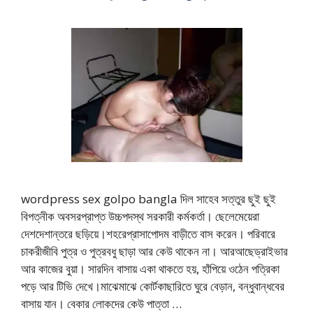
wordpress sex golpo bangla দিল সাহেব সত্তুর ছুই ছুই
বিপত্নীক অবসরপ্রাপ্ত উচ্চপদস্থ সরকারী কর্মকর্তা। ছেলেমেয়েরা
দেশদেশান্তরে ছড়িয়ে।শহরেপ্রাসাপোদম বাড়ীতে বাস করেন। পরিবারে
চাকরীজীবি পুত্র ও পুত্রবধু ছাড়া আর কেউ থাকেন না। আরআছেড্রাইভার
আর কাজের বুয়া। সারদিন বাসায় একা থাকতে হয়, হাঁপিয়ে ওঠেন পত্রিকা
পড়ে আর টিভি দেখে।মাঝেমাঝে কোর্টকাছারিতে ঘুরে বেড়ান, বন্ধুবান্ধবের
বাসায় যান। বেকার লোকদের কেউ পাত্তা …