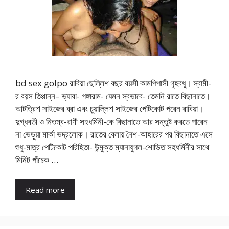
bd sex golpo রাবিয়া ছেল্লিশ বছর বয়সী কামপিপাসী গৃহবধূ। স্বামী-
র বয়স তিপ্পান্ন– ভ্যাবা- গঙ্গারাম- যেমন স্বভাবে- তেমনি রাতে বিছানাতে।
আটত্রিশ সাইজের ব্রা এবং চুয়াল্লিশ সাইজের পেটিকোট পরেন রাবিয়া।
দুগ্ধবতী ও নিতম্ব-রাণী সহধর্মিনী-কে বিছানাতে আর সন্তুষ্ট করতে পারেন
না ভেড়ুয়া মার্কা ভদ্রলোক। রাতের বেলায় নৈশ-আহারের পর বিছানাতে এসে
শুধু-মাত্র পেটিকোট পরিহিতা- উন্মুক্ত ম্যানাযুগল-শোভিত সহধর্মিনীর সাথে
মিনিট পাঁচেক …
Read more