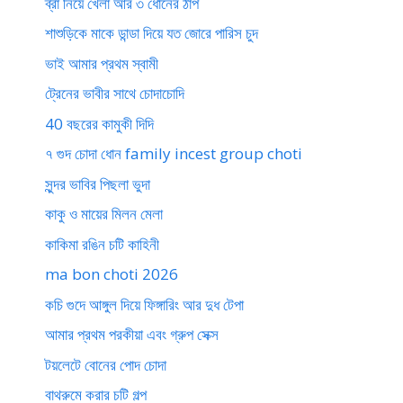
ব্রা নিয়ে খেলা আর ৩ ধোনের ঠাপ
শাশুড়িকে মাকে ডান্ডা দিয়ে যত জোরে পারিস চুদ
ভাই আমার প্রথম স্বামী
ট্রেনের ভাবীর সাথে চোদাচোদি
40 বছরের কামুকী দিদি
৭ গুদ চোদা ধোন family incest group choti
সুন্দর ভাবির পিছলা ভুদা
কাকু ও মায়ের মিলন মেলা
কাকিমা রঙিন চটি কাহিনী
ma bon choti 2026
কচি গুদে আঙ্গুল দিয়ে ফিঙ্গারিং আর দুধ টেপা
আমার প্রথম পরকীয়া এবং গ্রুপ সেক্স
টয়লেটে বোনের পোদ চোদা
বাথরুমে করার চটি গল্প