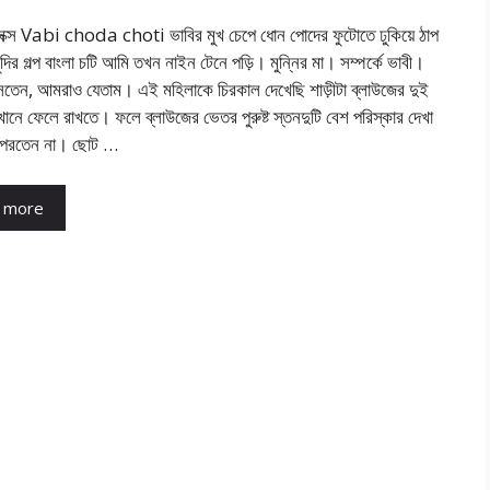
সেক্স Vabi choda choti ভাবির মুখ চেপে ধোন পোদের ফুটোতে ঢুকিয়ে ঠাপ
ুদির গল্প বাংলা চটি আমি তখন নাইন টেনে পড়ি। মুন্নির মা। সম্পর্কে ভাবী।
সতেন, আমরাও যেতাম। এই মহিলাকে চিরকাল দেখেছি শাড়ীটা ব্লাউজের দুই
খানে ফেলে রাখতে। ফলে ব্লাউজের ভেতর পুরুষ্ট স্তনদুটি বেশ পরিস্কার দেখা
া পরতেন না। ছোট …
 more