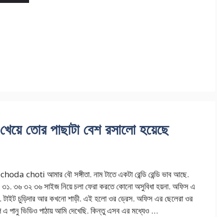
ে তোর পাছাটা বেশ রসালো হয়েছে
da choti আমার বৌ সঙ্গীতা. নাম টাতে একটা রেন্ডি রেন্ডি ভাব আছে.
র ৩১. ৩৬ ৩২ ৩৬ সাইজ নিয়ে চলা ফেরা করতে কোনো অসুবিধা হয়না. অফিস এ
. টাইট চুড়িদার আর কখনো শাড়ী. এই হলো ওর ড্রেস. অফিস এর ছেলেরা ওর
প এ পানু ভিডিও পাঠায় আমি দেখেছি. কিন্তু এসব এর মধ্যেও …