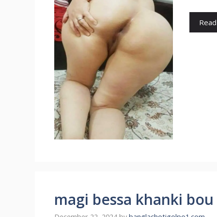
Read
magi bessa khanki bou গ্রুপ
December 22, 2024
by
banglachotigolpo1.com