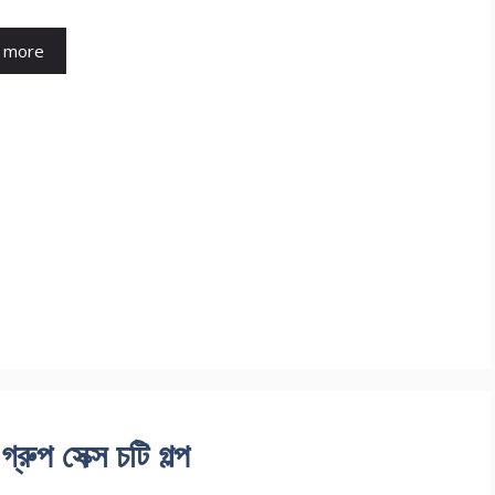
 more
 সেক্স চটি গল্প