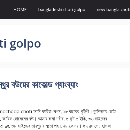
HOME
bangladeshi choti golpo
new bangla chot
i golpo
উয়ের কাকোল্ড গ্যাংব্যাং
choda choti আমি ফারিয়া বেগম, ২৮ বছরের গৃহিণী। কুমিল্লার ছোট্ট
, আরিফ হোসেনের বউ। আমার ফর্সা শরীর, ৫ ফুট ৫ ইঞ্চি, ৩৬ সাইজের
তো দুধ, ৩৮ সাইজের তানপুরার মতো পাছা, ২৮ কোমর। গুদ রসালো, হালকা