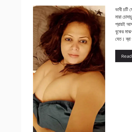
ভাবী চটি 
মারা চোদাচ
প্রায়ই আ
বুকের মাঝ
যেত। ব্র
Read