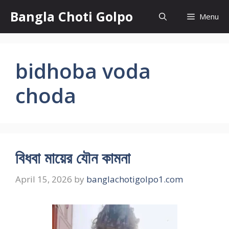
Skip
Bangla Choti Golpo
Menu
to
content
bidhoba voda
choda
বিধবা মায়ের যৌন কামনা
April 15, 2026
by
banglachotigolpo1.com