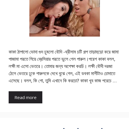
কাকা ঠাপালো ভোদা গুদ চুষলো বৌদি -থ্রীসাম চটি গল্প তাড়াহুড়ো করে জামা
পাজামা পরতে গিয়ে ব্রেসিয়ার পরতে ভুলে গেল পারুল।পরেশ কাকা বলল,
লক্ষী মা এসো ভেতরে। তোমার জন্য অপেক্ষা করচি। লক্ষী বৌদী দরজা
ঠেলে ভেতরে ঢুকে পারুলকে দেখে বুঝে গেল, এই ডবকা মাগীটাও চোদাতে
এসেছে। বলল, কি গো, তুমি এখানে কি করচো? কাকা খুব কাজ পরেচে …
Read more