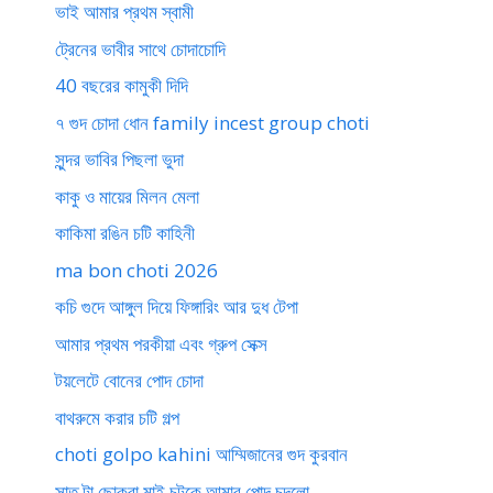
ভাই আমার প্রথম স্বামী
ট্রেনের ভাবীর সাথে চোদাচোদি
40 বছরের কামুকী দিদি
৭ গুদ চোদা ধোন family incest group choti
সুন্দর ভাবির পিছলা ভুদা
কাকু ও মায়ের মিলন মেলা
কাকিমা রঙিন চটি কাহিনী
ma bon choti 2026
কচি গুদে আঙ্গুল দিয়ে ফিঙ্গারিং আর দুধ টেপা
আমার প্রথম পরকীয়া এবং গ্রুপ সেক্স
টয়লেটে বোনের পোদ চোদা
বাথরুমে করার চটি গল্প
choti golpo kahini আম্মিজানের গুদ কুরবান
সাত টা ছোকরা মাই চটকে আমার পোদ চুদলো