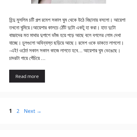
হিন্দু মুসলিম চটি গল্প রমেশ সকাল ঘুম থেকে উঠে বিছানায় বসলো। আয়েশা
তখনো ঘুমিয়ে।আয়েশার কালচে ঠোঁট দুটো একটু হা করা। হাত দুটো
বাচ্চাদের মত মাথার দুপাশে ভাঁজ হয়ে পড়ে আছে বলে বগলের লোম দেখা
যাচ্ছে। চুলগুলো অবিন্যস্ত ছড়িয়ে আছে। রমেশ ওকে ডাকতে লাগলো।
-এই! ওঠো! সকাল সকাল কাজে লাগতে হবে… আয়েশার ঘুম ভেঙেছে।
চাদরটা গায়ে পেঁচিয়ে …
Read more
Page
Page
1
2
Next
→