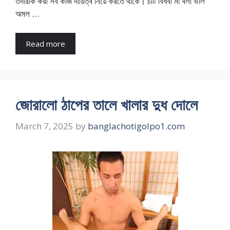
তদারকি করা সব কাজ দায়িত্ব নিয়ে করতে থাকে। চটি বিধবা মা বলা ভাল
অমল …
Read more
জোরালো ঠাপের তালে খালার দুধ দোলে
March 7, 2025
by
banglachotigolpo1.com