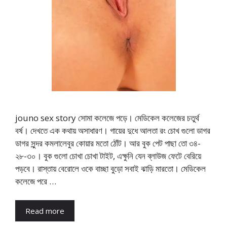
jouno sex story সোমা কলেজে পড়ে। মেডিকেল কলেজের চতুর্থ
বর্ষ। দেখতে এক কথায় অসাধারণ। গায়ের দুধে আলতা রং চোখ গুলো ডাগর
ডাগর সুন্দর কমলালেবুর কোয়ার মতো ঠোঁট। আর বুক পেট পাছা তো ৩৪-
২৮-৩০। বুক গুলো চোখা চোখা টাইট, এক্ষুনি যেন ব্লাউজ ফেটে বেরিয়ে
পড়বে। রাস্তায় বেরোলে ওকে বাচ্ছা বুড়ো সবাই ঝাড়ি মারতো। মেডিকেল
কলেজে পরে …
Read more