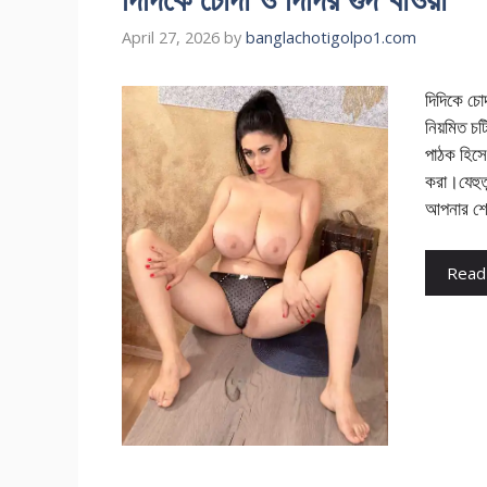
April 27, 2026
by
banglachotigolpo1.com
দিদিকে চ
নিয়মিত চট
পাঠক হিসে
করা।যেহুত
আপনার শ
Read