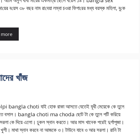
়। আ‌মি অনুপ বাবা মা‌য়ের একমাত্র ছে‌লে ব‌য়েস ১৯। bangla sex
য়ের ব‌য়েস ৩৮ বছর নাম রা‌বেয়া লম্বা চওরা ফিগা‌রের মধ্য‌ বয়স্ক মহিলা, বু‌কে
 more
দের খাঁজ
pi bangla choti যাই হোক রাকা আসতে যেতেই যূথী মেয়েকে কে তুলে
তে বসাল। bangla choti ma choda ছোট টা কে তুলে পটি করিয়ে
 সরলা কে দিয়ে এলো। ঢুকল স্নান করতে। আর মাস খানেক পরেই দুর্গাপূজা।
 খুশী। মাথা স্নান করবে না আজকে ও। টাউনে যাবে ও আর সরলা। রানি টা