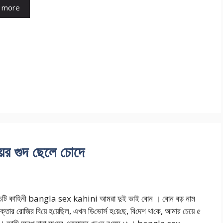
 more
য়ের গুদ ছেলে চোদে
দ চটি কাহিনী bangla sex kahini আমরা দুই ভাই বোন । বোন বড় নাম
তার রো‌জির বি‌য়ে হ‌য়ে‌ছিল, এখন ডি‌ভোর্স হ‌য়ে‌ছে, বি‌দেশ থা‌কে, আমার চেয়ে ৫