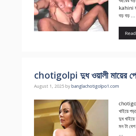
বছ‌রের বড
kahini মা‌
বড় বড় …
Read
chotigolpi দুধ ওয়ালী মায়ের পো
August 1, 2025
by
banglachotigolpo1.com
chotigol
খাইয়ে পড়
দুধ খাইয়ে
মন টা বেশ
…