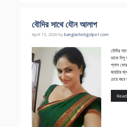
বৌদির সাথে যৌন আলাপ
April 15, 2026
by
banglachotigolpo1.com
বৌদির সা
ডাকে দিপু
প্লাস ফোর 
জ্যাঠার জ
চেয়ে বছর 
Read