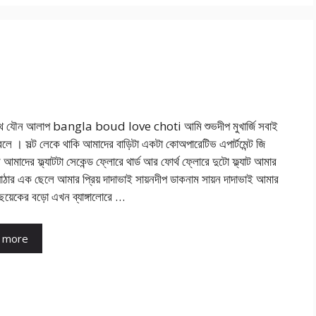
থে যৌন আলাপ bangla boud love choti আমি শুভদীপ মুখার্জি সবাই
 বলে । সল্ট লেকে থাকি আমাদের বাড়িটা একটা কোঅপারেটিভ এপার্টমেন্ট জি
আমাদের ফ্ল্যাটটা সেকেন্ড ফ্লোরে থার্ড আর ফোর্থ ফ্লোরে দুটো ফ্ল্যাট আমার
্যাঠার এক ছেলে আমার প্রিয় দাদাভাই সায়নদীপ ডাকনাম সায়ন দাদাভাই আমার
ছয়েকের বড়ো এখন ব্যাঙ্গালোরে …
 more