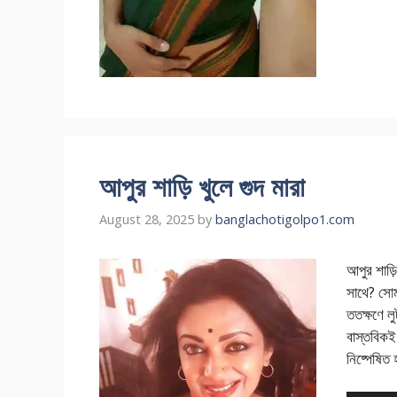
আপুর শাড়ি খুলে গুদ মারা
August 28, 2025
by
banglachotigolpo1.com
আপুর শাড
সাথে? সো
ততক্ষণে লু
বাস্তবিক
নিষ্পেষিত