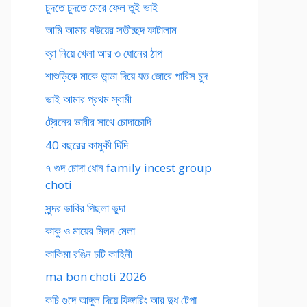
চুদতে চুদতে মেরে ফেল তুই ভাই
আমি আমার বউয়ের সতীচ্ছদ ফাটালাম
ব্রা নিয়ে খেলা আর ৩ ধোনের ঠাপ
শাশুড়িকে মাকে ডান্ডা দিয়ে যত জোরে পারিস চুদ
ভাই আমার প্রথম স্বামী
ট্রেনের ভাবীর সাথে চোদাচোদি
40 বছরের কামুকী দিদি
৭ গুদ চোদা ধোন family incest group
choti
সুন্দর ভাবির পিছলা ভুদা
কাকু ও মায়ের মিলন মেলা
কাকিমা রঙিন চটি কাহিনী
ma bon choti 2026
কচি গুদে আঙ্গুল দিয়ে ফিঙ্গারিং আর দুধ টেপা