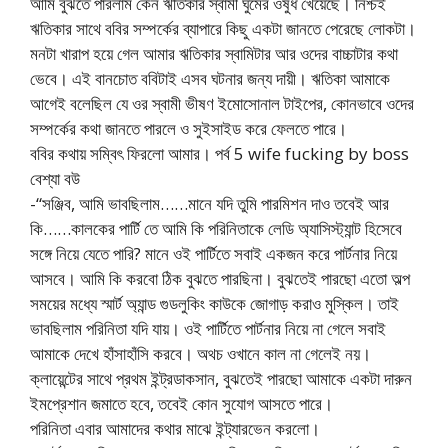
আমি বুঝতে পারলাম কেন ঋতিকার স্বামী ঘুমের ওষুধ খেয়েছে। নিশ্চই
ঋতিকার সাথে ববির সম্পর্কের ব্যাপারে কিছু একটা জানতে পেরেছে লোকটা।
মনটা খারাপ হয়ে গেল আমার ঋতিকার স্বামিটার আর ওদের বাচ্চাটার কথা
ভেবে। এই বানচোত ববিটাই এসব ঘটনার জন্য দায়ী। ঋতিকা আমাকে
আগেই বলেছিল যে ওর স্বামী ভীষণ ইমোসোনাল টাইপের, কোনভাবে ওদের
সম্পর্কের কথা জানতে পারলে ও সুইসাইড করে ফেলতে পারে।
ববির কথায় সম্বিৎ ফিরলো আমার। পর্ব 5 wife fucking by boss
বেশ্যা বউ
-“সঞ্জিব, আমি ভাবছিলাম……মানে যদি তুমি পারমিশন দাও তবেই আর
কি……কালকের পার্টি তে আমি কি পরিনিতাকে লেডি অ্যাসিস্ট্যান্ট হিসেবে
সঙ্গে নিয়ে যেতে পারি? মানে ওই পার্টিতে সবাই একজন করে পার্টনার নিয়ে
আসবে। আমি কি করবো ঠিক বুঝতে পারছিনা। বুঝতেই পারছো এতো অল্প
সময়ের মধ্যে স্মার্ট অ্যান্ড গুডলুকিং কাউকে জোগাড় করাও মুস্কিল। তাই
ভাবছিলাম পরিনিতা যদি যায়। ওই পার্টিতে পার্টনার নিয়ে না গেলে সবাই
আমাকে দেখে হাঁসাহাঁসি করবে। অথচ ওখানে কাল না গেলেই নয়।
ক্লায়েন্টের সাথে প্রথম ইন্ট্রডাকসান, বুঝতেই পারছো আমাকে একটা দারুন
ইমপ্রেশান জমাতে হবে, তবেই কোন সুযোগ আসতে পারে।
পরিনিতা এবার আমাদের কথার মাঝে ইন্ট্যারভেন করলো।