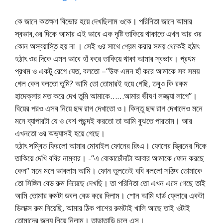
কে জানে কতক্ষণ বিভোর হয়ে দেখছিলাম ওকে। পরিনিতা জানে আমার
স্বভাব,ওর দিকে আমার এই ভাবে এক দৃষ্টি তাকিয়ে থাকাতে এখন আর ওর
কোন অস্বয়াস্তি হয় না । সেই ওর সাথে প্রেম করার সময় থেকেই হঠাৎ
হঠাৎ ওর দিকে এমন ভাবে হাঁ করে তাকিয়ে থাকা আমার স্বভাব। প্রথম
প্রথম ও একটু রেগে যেত, বলতো –“উফ এমন হাঁ করে আমাকে সব সময়
গেল কেন বলতো তুমি? আমি তো তোমারই হয়ে গেছি, তবুও কি রকম
হাদেক্লার মত করে দেখ তুমি আমাকে……আমার ভীষণ লজ্জ্যা লাগে”।
বিয়ের পরও এসব নিয়ে ছদ্দ রাগ দেখাতো ও। কিন্তু ছদ্দ রাগ দেখালেও মনে
মনে ব্যাপারটা যে ও বেশ পছন্দই করতো তা আমি বুঝতে পারতাম। আর
এখনতো ওর অভ্যাসই হয়ে গেছে।
হঠাৎ সম্বিত ফিরলো আমার মোবাইল ফোনের রিংএ। ফোনের স্ক্রিনের দিকে
তাকিয়ে দেখি ববির নাম্বার। -“এ বোকাচোঁদাটা আবার আমাকে ফোন করছে
কেন” মনে মনে ভাবলাম আমি। ফোন তুলতেই ববি বললো সঞ্জিব তোমাকে
তো সিঙ্গিল বেড রুম দিয়েছে দেখছি। তা পরিনিতা তো এখন এসে গেছে তাই
আমি তোমার রুমটা ডবল বেড করে দিলাম। শোন আমি থার্ড ফ্লোরে একটা
ডিলাক্স রুম নিয়েছি, আমার ঠিক পাশের রুমটাই খালি আছে তাই ওটাই
তোমাদের জন্য নিয়ে নিলাম। তাড়াতাড়ি চলে এস।