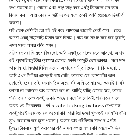
কথা বাড়াবো না। তোমরা এখন লাঞ্ছ ফাঞ্ছ করে একটু নিজেদের মত করে
রিলাক্স কর। আমি কোন আর্জেন্ট দরকার হলে তবেই আমি তোমাকে ডিসটার্ব
করবো।
যাই হোক সেদিনটা তো হই হই করে আমাদের ভালোই কেটে গেল। রাতে
আমরা একটু তাড়াতাড়ি ডিনার করে নিলাম। রাত নটা নাগাদ সবে ঘরে ঢুকেছি
এমন সময় আবার ববির ফোন।
সঞ্জিব তোমরা কি রুমে ফিরেছো, আমি একটু তোমাদের রুমে আসবো, আমার
ওই অ্যসাইনমেন্টটার ব্যাপারে তোমার একটা আর্জেন্ট হেল্প দরকার। মনে মনে
ভাবলাম হারামজাদা দিল্লি এসেও আমাকে শান্তি দিচ্ছেনা। কি করবো…
আমি এখন সিনিয়র এমপ্লয়ী হয়ে গেছি, আমাকে তো কোম্পানির ভাল
দেখতেই হবে। তাই বললাম ঠিক আছে ববি আমি তোমার ঘরে আসছি। ববি
বললো না তোমাকে আর আসতে হবে না, আমিই যাচ্ছি তোমার ঘরে, আমার
পরিনিতার সাথেও একটু দরকার আছে। বলে কি লোকটা, পরিনিতার সাথে
আবার ওর কি দরকার। পর্ব 5 wife fucking by boss বেশ্যা বউ
একটু পরেই দরজাতে নক করলো ববি।পরিনিতা দরজা খুলতেই ববি হাঁসি হাঁসি
মুখে আমাদের ঘরে ঢুকে পরলো। আমার আর পরিনিতার সাথে দু একটা
টুকরো টাকরা মামুলি কথার পর ববি আসল কথায় এল।ববি বললো-“সঞ্জিব