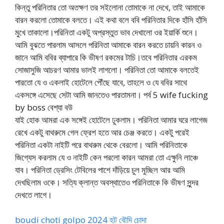
কিন্তু পরিনিতার তো অতক্ষণ তর সইলোনা তোমাকে না দেখে, তাই আমাকে
বারন করলো তোমাকে বলতে। এই কথা বলে ববি পরিনিতার দিকে হাঁসি হাঁসি
মুখে তাকালো।পরিনিতা একটু অপ্রস্তুত ভাব দেখালো ওর ইয়ার্কি শুনে।
আমি বুঝতে পারলাম আসলে পরিনিতা আমাকে বারন করতে চায়নি কারন ও
জানে আমি ববির ব্যাপারে কি ভীষণ রকমের টাচি।তবে পরিনিতার এরকম
সোজাসুজি আচরণ আমার ভালই লাগলো। পরিনিতা তো আমাকে বলতেই
পারতো যে ও একলাই হোটেলে পৌঁছে যাবে, তাহলে ও যে ববির সাথে
একসঙ্গে এসেছে সেটা আমি জানতেও পারতামনা। পর্ব 5 wife fucking
by boss বেশ্যা বউ
যাই হোক আমরা এক সঙ্গেই হোটেলে ঢুকলাম। পরিনিতা আমার ঘরে লাগেজ
রেখে একটু বাথরুমে গেল ফ্রেশ হতে আর চেঞ্জ করতে। একটু পরেই
পরিনিতা একটা নাইটি পরে বাথরুম থেকে বেরলো। আমি পরিনিতাকে
জিগ্যেস করলাম যে ও নাইটি কেন পরলো কারন আমরা তো এক্ষুনি লাঞ্চে
যাব। পরিনিতা ড্রেসিং টেবিলের পাশে দাঁড়িয়ে চুল মুচ্ছিল আর আমি
দেখছিলাম ওকে। সত্যি ক্লান্ত অবস্থাতেও পরিনিতাকে কি ভীষণ সুন্দর
দেখতে লাগে।
boudi choti golpo 2024 হট বৌদি চোদা