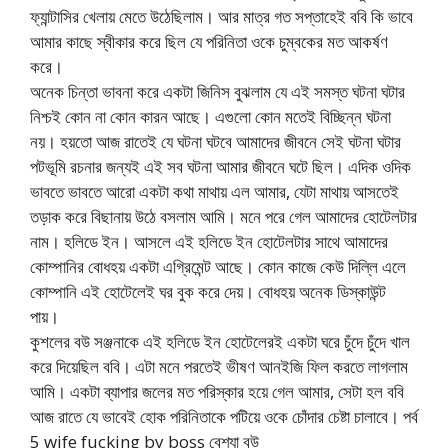
ফ্যান্টাসির খেলায় মেতে উঠেছিলাম। আর মাত্র গত সপ্তাহেই ববি কি ভাবে
আমার কাছে স্বীকার করে ছিল যে পরিনিতা ওকে চুম্বকের মত আকর্ষণ
করে।
অনেক চিন্তা ভাবনা করে একটা জিনিস বুঝলাম যে এই সমস্ত ঘটনা ঘটার
নিশ্চই কোন না কোন কারন আছে। এগুলো কোন মতেই বিচ্ছিন্ন ঘটনা
নয়। হয়তো আজ রাতেই যে ঘটনা ঘটবে আমাদের জীবনে সেই ঘটনা ঘটার
পটভূমি রচনার জন্যই এই সব ঘটনা আমার জীবনে ঘটে ছিল। এদিক ওদিক
ভাবতে ভাবতে আরো একটা কথা মাথায় এল আমার, যেটা মাথায় আসতেই
তড়াক করে বিছানায় উঠে বসলাম আমি। মনে পরে গেল আমাদের হোটেলটার
নাম। হলিডে ইন। আসলে এই হলিডে ইন হোটেলটার সাথে আমাদের
কোম্পানির বোধহয় একটা এগ্রিমেন্ট আছে। কোন কাজে কেউ দিল্লি এলে
কোম্পানি এই হোটেলেই ঘর বুক করে দেয়। বোধহয় অনেক ডিস্কাউন্ট
পায়।
কুশলের বউ সঞ্জনাকে এই হলিডে ইন হোটেলেরই একটা ঘরে চুঁদে চুঁদে খাল
করে দিয়েছিল ববি। এটা মনে পরতেই ভীষণ আনইজি ফিল করতে লাগলাম
আমি। একটা ব্যাপার জলের মত পরিস্কার হয়ে গেল আমার, সেটা হল ববি
আজ রাতে যে ভাবেই হোক পরিনিতাকে পটিয়ে ওকে চোঁদার চেষ্টা চালাবে। পর্ব
5 wife fucking by boss বেশ্যা বউ