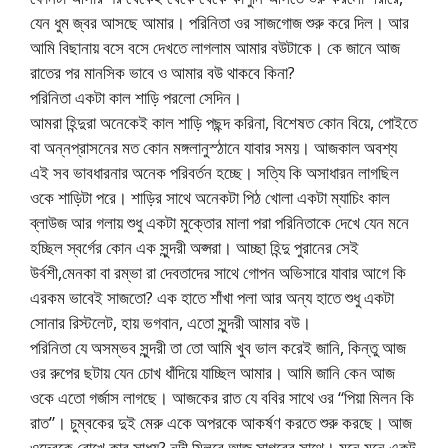
যেন ধুম জ্বর আসছে আমার। পরিনিতা ওর সাজগোজ শুরু করে দিল। আর
আমি বিছানায় বসে বসে দেখতে লাগলাম আমার বউটাকে। কে জানে আজ
রাতের পর মানসিক ভাবে ও আমার বউ থাকবে কিনা?
পরিনিতা একটা কাল শাড়ি পরলো সেদিন।
আমরা হিন্দুরা অনেকেই কাল শাড়ি পছন্দ করিনা, বিশেষত কোন বিয়ে, পোইতে
বা অন্নপ্রাসনের মত কোন মঙ্গলানুস্ঠানে যাবার সময়। আজকাল অবশ্য
এই সব ভাবধারনার অনেক পরিবর্তন হচ্ছে। সত্যি কি অসাধারন লাগছিল
ওকে শাড়িটা পরে। শাড়ির সাথে অনেকটা পিঠ খোলা একটা ম্যাচিং কাল
ব্লাউজ আর গলায় শুধু একটা মুক্তোর মালা পরা পরিনিতাকে দেখে যেন মনে
হচ্ছিল স্বর্গের কোন এক সুন্দরী অপ্সরা। আচ্ছা হিন্দু পুরানের সেই
উর্বশী,মেনকা বা রম্ভা রা দেবতাদের সাথে গোপন অভিসারে যাবার আগে কি
এরকম ভাবেই সাজতো? এক হাতে শাঁখা পলা আর অন্য হাতে শুধু একটা
সোনার রিস্টলেট, হায় ভগবান, এতো সুন্দরী আমার বউ।
পরিনিতা যে অসম্ভব সুন্দরী তা তো আমি খুব ভাল করেই জানি, কিন্তু আজ
ওর রুপের ছটায় যেন চোখ ধাঁদিয়ে যাচ্ছিল আমার। আমি জানি কেন আজ
ওকে এতো গর্জাস লাগছে। আজকের রাত যে ববির সাথে ওর “পিয়া মিলন কি
রাত”। চুম্বকের দুই মেরু একে অপরকে আকর্ষণ করতে শুরু করছে। আজ
ওদেরকে রোখে কার সাধ্য? নদী মিলবে আজ সাগরের সাথে। মনে মনে একটু