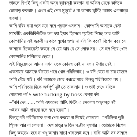
তাহলে নিশ্চই কিছু একটা অন্য ব্যাবস্থা করতাম বা অফিস থেকে কাউকে
জোগাড় করতাম। এখন এই শেষ মুহূর্তে ও না আসায় তুমিই আমার একমাত্র
ভরসা।
আমি ববির কথা শুনে মনে মনে প্রমাদ গুনলাম। কোম্পানি আমাকে বেস্ট
মার্কেটিং একজিকিউটিভ অব দ্যা ইয়ার হিসেবে প্রাইজ দিচ্ছে আর আমি
কোম্পানির এই জরুরী দরকারে মুখের ওপর না বলি কি করে? বিশেষ করে যে
আমাকে রিকোয়েস্ট করছে সে তো আর যে সে লোক নয়। সে হল গিয়ে খোদ
কোম্পানির মালিকের ছেলে।
এই সিচুয়েসনে আমার এখন ওকে কোনভাবেই না বলার উপায় নেই।
একমাত্র আমাকে বাঁচাতে পারে খোদ পরিনিতাই। ও যদি যেতে না চায় তাহলে
আমি বেঁচে যাই। ববি আমাকে জোর করতে পারে কিন্তু পরিনিতাকে নয়।
আমি পরিনিতার দিকে অর্থপূর্ণ দৃষ্টি তে তাকালাম। ও তাই দেখে ববিকে
বোললো পর্ব 5 wife fucking by boss বেশ্যা বউ
–“ববি দেখ…… আমি এধরনের মিটিং ফিটিং এ সেরকম অভ্যস্ত নই।
ওইসব আমি পারবো বলে মনে হয়না”।
কিন্তু ববি পরিনিতাকে কথা শেষ করতে না দিয়েই বোললো –“পরিনিতা তুমি
প্লিজ আর না কোরনা। দেখ মাত্র দু তিন ঘণ্টার ব্যাপার। তোমাকে বিশেষ
কিছু করতেও হবে না শুধু আমার সাথে থাকলেই হবে। বাকি আমি সব সামলে