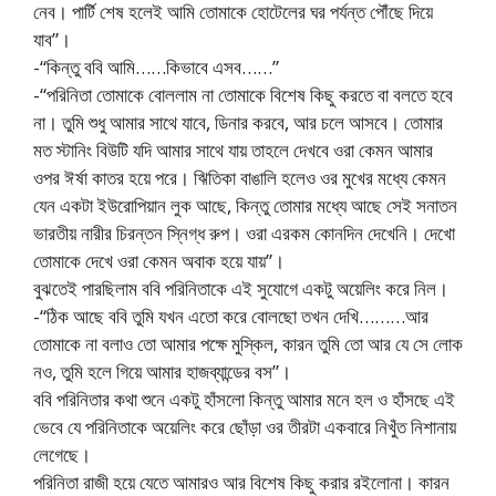
নেব। পার্টি শেষ হলেই আমি তোমাকে হোটেলের ঘর পর্যন্ত পৌঁছে দিয়ে
যাব”।
-“কিন্তু ববি আমি……কিভাবে এসব……”
-“পরিনিতা তোমাকে বোললাম না তোমাকে বিশেষ কিছু করতে বা বলতে হবে
না। তুমি শুধু আমার সাথে যাবে, ডিনার করবে, আর চলে আসবে। তোমার
মত স্টানিং বিউটি যদি আমার সাথে যায় তাহলে দেখবে ওরা কেমন আমার
ওপর ঈর্ষা কাতর হয়ে পরে। ঋিতিকা বাঙালি হলেও ওর মুখের মধ্যে কেমন
যেন একটা ইউরোপিয়ান লুক আছে, কিন্তু তোমার মধ্যে আছে সেই সনাতন
ভারতীয় নারীর চিরন্তন স্নিগ্ধ রুপ। ওরা এরকম কোনদিন দেখেনি। দেখো
তোমাকে দেখে ওরা কেমন অবাক হয়ে যায়”।
বুঝতেই পারছিলাম ববি পরিনিতাকে এই সুযোগে একটু অয়েলিং করে নিল।
-“ঠিক আছে ববি তুমি যখন এতো করে বোলছো তখন দেখি………আর
তোমাকে না বলাও তো আমার পক্ষে মুস্কিল, কারন তুমি তো আর যে সে লোক
নও, তুমি হলে গিয়ে আমার হাজব্যান্ডের বস”।
ববি পরিনিতার কথা শুনে একটু হাঁসলো কিন্তু আমার মনে হল ও হাঁসছে এই
ভেবে যে পরিনিতাকে অয়েলিং করে ছোঁড়া ওর তীরটা একবারে নিখুঁত নিশানায়
লেগেছে।
পরিনিতা রাজী হয়ে যেতে আমারও আর বিশেষ কিছু করার রইলোনা। কারন