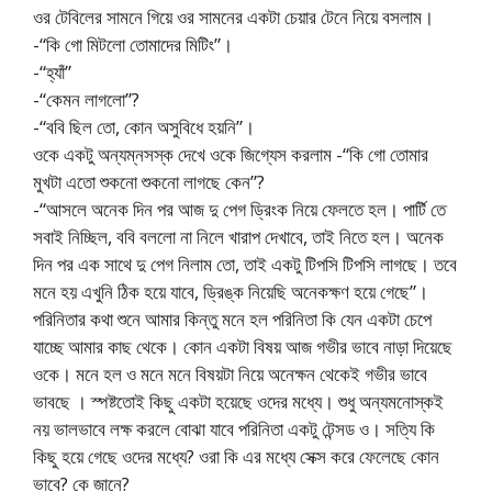
ওর টেবিলের সামনে গিয়ে ওর সামনের একটা চেয়ার টেনে নিয়ে বসলাম।
-“কি গো মিটলো তোমাদের মিটিং”।
-“হ্যাঁ”
-“কেমন লাগলো”?
-“ববি ছিল তো, কোন অসুবিধে হয়নি”।
ওকে একটু অন্যম্নসস্ক দেখে ওকে জিগ্যেস করলাম -“কি গো তোমার
মুখটা এতো শুকনো শুকনো লাগছে কেন”?
-“আসলে অনেক দিন পর আজ দু পেগ ড্রিংক নিয়ে ফেলতে হল। পার্টি তে
সবাই নিচ্ছিল, ববি বললো না নিলে খারাপ দেখাবে, তাই নিতে হল। অনেক
দিন পর এক সাথে দু পেগ নিলাম তো, তাই একটু টিপসি টিপসি লাগছে। তবে
মনে হয় এখুনি ঠিক হয়ে যাবে, ড্রিঙ্ক নিয়েছি অনেকক্ষণ হয়ে গেছে”।
পরিনিতার কথা শুনে আমার কিন্তু মনে হল পরিনিতা কি যেন একটা চেপে
যাচ্ছে আমার কাছ থেকে। কোন একটা বিষয় আজ গভীর ভাবে নাড়া দিয়েছে
ওকে। মনে হল ও মনে মনে বিষয়টা নিয়ে অনেক্ষন থেকেই গভীর ভাবে
ভাবছে । স্পষ্টতোই কিছু একটা হয়েছে ওদের মধ্যে। শুধু অন্যমনোস্কই
নয় ভালভাবে লক্ষ করলে বোঝা যাবে পরিনিতা একটু টেন্সড ও। সত্যি কি
কিছু হয়ে গেছে ওদের মধ্যে? ওরা কি এর মধ্যে সেক্স করে ফেলেছে কোন
ভাবে? কে জানে?