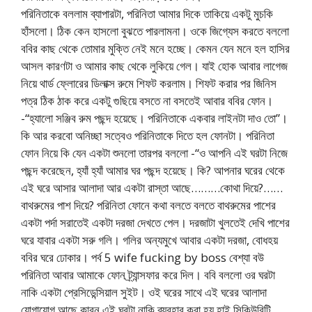
পরিনিতাকে বললাম ব্যাপারটা, পরিনিতা আমার দিকে তাকিয়ে একটু মুচকি
হাঁসলো। ঠিক কেন হাসলো বুঝতে পারলামনা। ওকে জিগ্যেস করতে বললো
ববির কাছ থেকে তোমার মুক্তি নেই মনে হচ্ছে। কেমন যেন মনে হল হাসির
আসল কারণটা ও আমার কাছ থেকে লুকিয়ে গেল। যাই হোক আবার লাগেজ
নিয়ে থার্ড ফ্লোরের ডিলাক্স রুমে শিফট করলাম। শিফট করার পর জিনিস
পত্র ঠিক ঠাক করে একটু গুছিয়ে বসতে না বসতেই আবার ববির ফোন।
-“হ্যালো সঞ্জিব রুম পছন্দ হয়েছে। পরিনিতাকে একবার লাইনটা দাও তো”।
কি আর করবো অনিচ্ছা সত্বেও পরিনিতাকে দিতে হল ফোনটা। পরিনিতা
ফোন নিয়ে কি যেন একটা শুনলো তারপর বললো -“ও আপনি এই ঘরটা নিজে
পছন্দ করেছেন, হ্যাঁ হ্যাঁ আমার ঘর পছন্দ হয়েছে। কি? আপনার ঘরের থেকে
এই ঘরে আসার আলাদা আর একটা রাস্তা আছে………কোথা দিয়ে?……
বাথরুমের পাশ দিয়ে? পরিনিতা ফোনে কথা বলতে বলতে বাথরুমের পাশের
একটা পর্দা সরাতেই একটা দরজা দেখতে পেল। দরজাটা খুলতেই দেখি পাশের
ঘরে যাবার একটা সরু গলি। গলির অন্যমুখে আবার একটা দরজা, বোধহয়
ববির ঘরে ঢোকার। পর্ব 5 wife fucking by boss বেশ্যা বউ
পরিনিতা আবার আমাকে ফোন ট্র্যান্সফার করে দিল। ববি বললো ওর ঘরটা
নাকি একটা প্রেসিডেন্সিয়াল সুইট। ওই ঘরের সাথে এই ঘরের আলাদা
যোগাযোগ আছে কারন এই ঘরটা নাকি ব্যবহার করা হয় হাই সিকিউরিটি