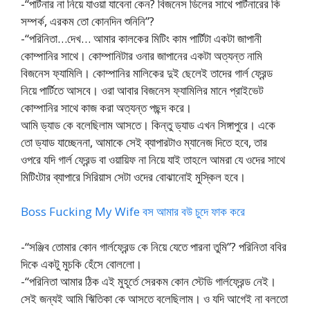
-“পার্টনার না নিয়ে যাওয়া যাবেনা কেন? বিজনেস ডিলের সাথে পার্টনারের কি
সম্পর্ক, এরকম তো কোনদিন শুনিনি”?
-“পরিনিতা…দেখ… আমার কালকের মিটিং কাম পার্টিটা একটা জাপানী
কোম্পানির সাথে। কোম্পানিটার ওনার জাপানের একটা অত্যন্ত নামি
বিজনেস ফ্যামিলি। কোম্পানির মালিকের দুই ছেলেই তাদের গার্ল ফ্রেন্ড
নিয়ে পার্টিতে আসবে। ওরা আবার বিজনেস ফ্যামিলির মানে প্রাইভেট
কোম্পানির সাথে কাজ করা অত্যন্ত পছন্দ করে।
আমি ড্যাড কে বলেছিলাম আসতে। কিন্তু ড্যাড এখন সিঙ্গাপুরে। একে
তো ড্যাড যাচ্ছেননা, আমাকে সেই ব্যাপারটাও ম্যানেজ দিতে হবে, তার
ওপরে যদি গার্ল ফ্রেন্ড বা ওয়ায়িফ না নিয়ে যাই তাহলে আমরা যে ওদের সাথে
মিটিংটার ব্যাপারে সিরিয়াস সেটা ওদের বোঝানোই মুস্কিল হবে।
Boss Fucking My Wife বস আমার বউ চুদে ফাক করে
-“সঞ্জিব তোমার কোন গার্লফ্রেন্ড কে নিয়ে যেতে পারনা তুমি”? পরিনিতা ববির
দিকে একটু মুচকি হেঁসে বোললো।
-“পরিনিতা আমার ঠিক এই মুহূর্তে সেরকম কোন স্টেডি গার্লফ্রেন্ড নেই।
সেই জন্যই আমি ঋিতিকা কে আসতে বলেছিলাম। ও যদি আগেই না বলতো