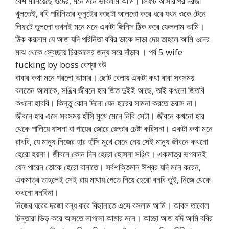
বেশ মানিয়েছে ওদের, মনে মনে ভাবলাম আমি। লিফট আসার পর দরজা
খুলতেই, ববি পরিনিতার কুনুইের কাছটা আলতো করে ধরে যখন ওকে টেনে
লিফটে তুললো তখনই মনে মনে একটা জিনিস ঠিক করে ফেললাম আমি।
ঠিক করলাম যে আজ যদি পরিনিতা ববির ডাকে সাড়া দেয় তাহলে আমি ওদের
মাঝ থেকে স্বেচ্ছায় চিরকালের জন্য সরে দাঁড়াব । পর্ব 5 wife
fucking by boss বেশ্যা বউ
বাবার কথা মনে পরলো আমার। ছোট বেলায় একটা কথা বাবা সবসময়
বলতেন আমাকে, সঞ্জিব জীবনে হার জিত দুইই আছে, তাই কখনো জিতবি
কখনো হাববি। কিন্তু কোন দিনো যেন হারের সামনা করতে ডরাস না।
জীবনে হার এলে সবসময় হাঁসি মুখে মেনে নিবি সেটা। জীবনে কখনো হার
থেকে পালিয়ে যাসনা বা গায়ের জোরে জেতার চেষ্টা করিসনা। একটা কথা মনে
রাখবি, যে মানুষ নিজের হার হাঁসি মুখে মেনে নেয় সেই মানুষ জীবনে কখনো
হেরো হয়না। জীবনে কোন দিন হেরো হোসনা সঞ্জিব। একমাত্র ভগবানই
যেন পারেন তোকে হেরো বানাতে। সর্বশক্তিমান ঈশ্বর যদি মনে করেন,
একমাত্র তাহলেই সেই রায় মাথায় পেতে নিয়ে হেরো বনবি তুই, নিজে থেকে
কখনো বনবিনা।
নিজের ঘরের দরজা বন্ধ করে বিছানাতে এসে বসলাম আমি। আবল তাবোল
চিন্তারা ভিড় করে আসতে লাগলো আমার মনে। আচ্ছা আজ যদি আমি ববির