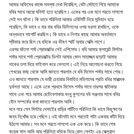
আমার অফিসের কাজে সমস্যা দেখা দিয়েছিল, যেটা মেটাতে গিয়ে আমাকে
ববির সাথে আরো ঘনিস্ট হতে হয়েছিল। একের পর এক মনে পরতে লাগলো
সেই সব ঘটনা। কি ভাবে পরিনিতা আমার এবিলিটি নিয়ে সন্দিহান হয়ে
পরেছিল, কি ভাবে ও বার বার ববির ডিসিশনের ওপর ভরসা রাখছিল, ওকে
অন্ধভাবে সাপোর্ট করছিল। কি ভাবে ও নিশার কাছে আমার অবর্তমানে
স্বীকার করে ছিল যে ববিকে ওর ভীষণ স্মার্ট অ্যার সেক্সি লাগে।
এরপর ঘটলো শর্মা প্রোডাক্টের সেই এপিসোড। ববি আমার ক্লায়েন্ট মিস্টার
শর্মার সাথে শর্মা প্রোডাক্টের ডিলটা আমার কোন সাহাজ্জ্য ছাড়াই আমার
নাকের তলা দিয়ে ফাইনাল করে ফেললো। এই নিয়ে আলোচনা করতে গিয়ে
শেখরের কাছ থেকে আমি জানতে পারলাম যে ববি মিসেস শর্মার সাথে শোয়।
এও জানতে পারলাম যে ভারী চেহারার বিবাহিত মহিলাদের প্রতি ববির মারাত্মক
দুর্বলতা আছে। একে একে প্রথমে মিসেস শর্মার সাথে তারপর ঋতিকার
সাথে এবং পরে আমার ছোটবেলাকার বন্ধু কুশলের বউ সঞ্জনার সাথে ববির
যৌন সম্পর্কের কথা জানতে পারলাম আমি।
মনে পরে গেল মিস্টার দেসাইের বাড়ির পার্টিতে পরিনিতা কি ভাবে কিছুক্ষণের
জন্য নিখোঁজ হয়ে গেছিল। ওই ঘটনাটা মনে পরতেই গাটা একবার কাঁটা দিয়ে
উঠলো আমার। সব মনে পরতে লাগলো এক এক করে। কি ভাবে শেষ
কয়েক মাস আমি আর পরিনিতা ববিকে নিয়ে রোল প্লেইং এর সেক্সুয়াল