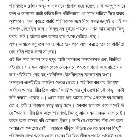
পরিনিতাকে চোঁদার জন্য ও একবারে পাগোল হয়ে রয়েছে। কি অদ্ভুত ভাবে
কাল ও আমাদের রাজী করিয়ে নিল পরিনিতাকে ওর সাথে পার্টিতে নিয়ে যাবার
ব্যাপারে। এখন বুঝতে পারছি পরিনিতাকে সঙ্গে নিয়ে যাবার জন্যই ও এই সব
গালগল্প ফেঁদেছিল কাল। কিন্তু সব বুঝতে পারলেও এখন আর আমার কিছু
করার নেই। ঘটনার রাশ আমার হাত থেকে বেরিয়ে গেছে।
এখন আমাকে শুধু বসে বসে দেখতে হবে আর আশা করতে হবে যে পরিনিতা
যেন ববির ডাকে সাড়া না দেয়।
ওই দিন সারা সকাল আর দুপুর আমি অসম্ভব অন্যমনস্ক এবং বিচলিত
রইলাম। সারাক্ষন আমার থেকে থেকে মনে পরতে লাগলো আজ রাতে ববি
আর পরিনিতার সেই বহু প্রতিক্ষিত যৌনমিলনের সম্ভাবনার কথা।
অসম্ভব এক্সাইটেড লাগছিল ভেতর ভেতর। পরিনিতা বার বার জিগ্যেস
করছিল আমার শরীর ঠিক আছে কিনা? আমার মুখ দেখে নিশ্চই কিছু একটা
আঁচ করতে পেরেছে ও। এতো বছর ধরে আমার সাথে একসঙ্গে ঘর করেছে
তো ও, তাই ও আমাকে হাড়ে হাড়ে চেনে। একবার ভাবলাম ওকে বলেই দি
যে “আমার শরীর ঠিক আছে পরিনিতা, কিন্তু আমার মন একদম ভাল নেই।
কারন আজ রাতেই ববি তোমাকে চুঁদবে। আমি যে তোমাদের বাঁধা দেব আজ
আমার সে ক্ষমতাও নেই। আমাকে দাঁড়িয়ে দাঁড়িয়ে দেখতে হবে সব কিছু”।
পরিনিতার সাথে আমার এতো বছরের বিবাহিত জীবনে প্রথম থেকেই ওকে