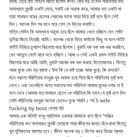
কাছে হেরে যাই তাহলে জিতে ছিলাম কবে? বোধ হয় যে দিন পরিনিতার মত
অসাধারন সুন্দরী একটা মেয়ে, সবাই কে অবাক করে, আমার মত একটা মা
হারা সাধারন ঘরের ছেলের প্রেমের ডাকে সাড়া দিয়ে হ্যাঁ বলে ছিল সেই
দিন। অনেক দিন পর মনে পরে গেল সে দিনের কথাটা।
সত্যি সেদিন কি অসম্ভব আনন্দ হয়ে ছিল আমার।মনে হচ্ছিল যেন গোটা
দুনিয়া জিতে নিয়েছি আমি। কলেজ থেকে ফিরে কাউকে কিছু না বলে লাইট
ফাইট নিবিয়ে চুপচাপ বিছানায় শুয়ে ছিলাম। বুকটা ধক ধক ধক ধক করছিল,
যেন আনন্দে ফেটে যাবে মনে হচ্ছিল। আজ ও সেই একই রকম লাইট নিবিয়ে
বিছানায় শুয়ে আছি আমি, বুকটা আজো ধক ধক করছে উত্তেজনায়। কিন্তু
আজ বুকে যেন বড় ব্যাথা। উফ কি যে কষ্ট হচ্ছে আজ বুকে, কি বলবো?
মনে পরলো পরিনিতার বন্ধুরা খুব অবাক হয়ে গিয়ে ছিল পরিনিতার হ্যাঁ বলা
দেখে। ওরা ভেবেছিল অন্য সকলের মত পরিনিতা আমার মুখের ওপর না ই
বলে দেবে।আমার মত সাধারন ছেলে কে পরিনিতা কি ভাবে যে হ্যাঁ বলে দিল
সেটা পরিনিতার বন্ধুরা অনেক ভেবেও বুঝে পায়নি। পর্ব 5 wife
fucking by boss বেশ্যা বউ
আমার এক ঘনিস্ট বন্ধু প্রতিমদা একবার আমাকে বলে ছিল “সঞ্জিব
পরিনিতার মত অসাধারন সুন্দরী মেয়েকে সারা জীবনের জন্য বেঁধে রাখা কিন্তু
খুব মুস্কিলের ব্যাপার হবে। জীবন অনেক বড়। বিশেষ করে বিয়ের প্রথম