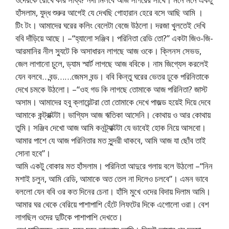
হাঁসলাম, যুদ্ধ শুরুর আগেই যে দেখছি গোহারান হেরে বসে আছি আমি ।
টিং টং। আমাদের ঘরের কলিং বেলেটা বেজে উঠলো। দরজা খুলতেই দেখি
ববি দাঁড়িয়ে আছে। –“হ্যালো সঞ্জিব। পরিনিতা রেডি তো?” একটা জিও-জি-
আরমানির নীল স্যুটে কি অসাধারন লাগছে আজ ওকে। ক্লিনস সেভড,
জেল লাগানো চুলে, ড্যাম স্মার্ট লাগছে আজ ববিকে। নাম জিগ্যেস করলেই
যেন বলবে…বন্ড……জেমস বন্ড। ববি কিন্তু ঘরের ভেতর ঢুকে পরিনিতাকে
দেখে চমকে উঠলো। –“ওহ গড কি লাগছে তোমাকে আজ পরিনিতা? জাস্ট
অসাম। আমাদের হবু ক্লায়েন্টরা তো তোমাকে দেখে পাজল্ড হয়েই দিয়ে দেবে
আমাকে কন্ট্রাক্টটা। ভাগ্যিস আজ ঋতিকা আসেনি। কোথায় ও আর কোথায়
তুমি। সঞ্জিব দেখো আজ আমি কনট্র্যাক্টটা যে ভাবেই হোক নিয়ে আসবো।
আমার পাশে যে আজ পরিনিতার মত সুন্দরী থাকবে, আমি আজ যা ছোঁব তাই
সোনা হবে”।
আমি একটু বোকার মত হাঁসলাম। পরিনিতা আদুরে গলায় বলে উঠলো –“নিন
মশাই চলুন, আমি রেডি, আমাকে অত তেল না দিলেও চলবে”। এমন ভাবে
বললো যেন ববি ওর কত দিনের চেনা। হাঁসি মুখে ওদের বিদায় দিলাম আমি।
আমার ঘর থেকে বেরিয়ে পাশাপাশি হেঁটে লিফটের দিকে এগোলো ওরা। বেশ
লাগছিল ওদের দুটিকে পাশাপাশি দেখতে।