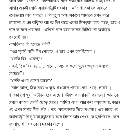
আমি কাল যে জাপানী কোম্পানিটার সাথে প্রাইমারি মিটিংএ যাচ্ছি সেখানে
আমার একটা লেডি অ্যাসিস্ট্যান্ট দরকার। আমি ঋতিকা কে আসতে
বলেছিলাম কাল সকালে। কিন্তু ও আজ সকালে আমাকে ফোন করে
জানালো যে ওর বাড়িতে আগের দিন রাতে একটা মিসহ্যাপ হয়ে গেছে, তাই ও
কাল আসতে পারবেনা। এদিকে কাল রাতে আমার মিটিংটা না অ্যাটেন্ড
করলেই নয়।
-“ঋতিকার কি হয়েছে ববি”?
-“ওর স্বামী নাকি বিষ খেয়েছে, ও তাই এখন হসপিটালে”।
-“সেকি বিষ খেয়েছে”?
-“হ্যাঁ, ঠিক বিষ নয়…… মানে… অনেক গুলো ঘুমের ওষুধ একসঙ্গে
খেয়েছে”।
-“সেকি এখন কেমন আছে”?
-“ভাল আছে, ঠিক সময় ও বুঝে যাওয়াতে প্রানে বেঁচে গেছে লোকটা।
ঋতিকা তো খুব ডিস্টার্বড হয়ে আছে। ভীষণ কান্নাকাটি করছিল। আমাকে
ফোনে বললো চাকরি ছেড়ে দেবে। আমিও এখন আর কথা বাড়ালামনা, কারন
ওর এখন মাথার ঠিক নেই। পরে কোলকাতায় গিয়ে দেখবো। এই মাত্র ওর
অ্যাকাউন্টে কিছু টাকা ট্র্যান্সফার করে দিলাম আর শেখর কে হসপিটালে যেতে
বললাম, যদি ওর কোন দরকার লাগে।