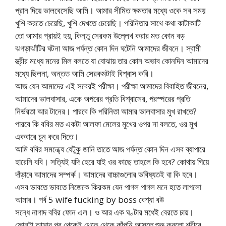
প্রান দিয়ে ভালবেসেছি আমি। আমার সীমিত ক্ষমতার মধ্যে ওকে সব সময়
খুশি করতে চেয়েছি, খুশি দেখতে চেয়েছি। পরিনিতার সাথে কথা কাটাকাটি
তো আমার প্রায়ই হয়, কিন্তু সেরকম উল্লেখ করার মত কোন বড়
ঝগড়াঝাঁটির ঘটনা আজ পর্যন্ত কোন দিন ঘটেনি আমাদের জীবনে। স্বামী
স্ত্রীর মধ্যে মনের মিল বলতে যা বোঝায় তার কোন অভাব কোনদিন আমাদের
মধ্যে ছিলনা, অন্তত আমি সেরকমটাই বিশ্বাস করি।
আজ যেন আমাদের এই সবেরই পরীক্ষা। পরীক্ষা আমাদের বিবাহিত জীবনের,
আমাদের ভালবাসার, একে অপরের প্রতি বিশ্বাসের, পরস্পরের প্রতি
নির্ভরতা আর টানের। পারবে কি পরিনিতা আমার ভালবাসার মুখ রাখতে?
পারবে কি ববির মত একটা আলফা মেলের মুখের ওপর না বলতে, ওর মুখ
একবারে চুন করে দিতে।
আমি ববির সমন্ধ্যে যেটুকু জানি তাতে আজ পর্যন্ত কোন দিন এসব ব্যাপারে
হারেনি ববি। সত্যিই যদি হেরে যাই ওর কাছে তাহলে কি হবে? কোথায় গিয়ে
দাঁড়াবে আমাদের সম্পর্ক। আমাদের বাচ্চাগুলোর ভবিষ্যতই বা কি হবে।
এসব ভাবতে ভাবতে নিজেকে কিরকম যেন পাগল পাগল মনে হতে লাগলো
আমার। পর্ব 5 wife fucking by boss বেশ্যা বউ
সন্ধে নাগাদ ববির ফোন এল। ও আর এক ঘণ্টার মধেই বেরতে চায়।
ফোনটা আসার পর থেকেই থেকে থেকে কাঁপুনি আসতে শুরু করলো শরীরে,