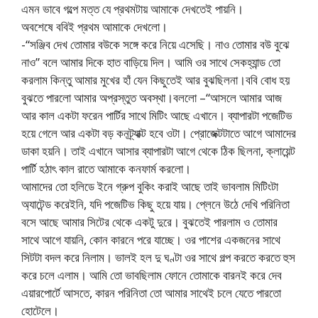
এমন ভাবে গল্পে মত্ত যে প্রথমটায় আমাকে দেখতেই পায়নি।
অবশেষে ববিই প্রথম আমাকে দেখলো।
-“সঞ্জিব দেখ তোমার বউকে সঙ্গে করে নিয়ে এসেছি। নাও তোমার বউ বুঝে
নাও” বলে আমার দিকে হাত বাড়িয়ে দিল। আমি ওর সাথে সেকহ্যান্ড তো
করলাম কিন্তু আমার মুখের হাঁ যেন কিছুতেই আর বুঝছিলনা।ববি বোধ হয়
বুঝতে পারলো আমার অপ্রস্তুত অবস্থা।বললো –“আসলে আমার আজ
আর কাল একটা ফরেন পার্টির সাথে মিটিং আছে এখানে। ব্যাপারটা পজেটিভ
হয়ে গেলে আর একটা বড় কনট্র্যাক্ট হবে ওটা। প্রোজেক্টটাতে আগে আমাদের
ডাকা হয়নি। তাই এখানে আসার ব্যাপারটা আগে থেকে ঠিক ছিলনা, ক্লায়েন্ট
পার্টি হঠাৎ কাল রাতে আমাকে কনফার্ম করলো।
আমাদের তো হলিডে ইনে গ্রুপ বুকিং করাই আছে তাই ভাবলাম মিটিংটা
অ্যাটেন্ড করেইনি, যদি পজেটিভ কিছু হয়ে যায়। প্লেনে উঠে দেখি পরিনিতা
বসে আছে আমার সিটের থেকে একটু দুরে। বুঝতেই পারলাম ও তোমার
সাথে আগে যায়নি, কোন কারনে পরে যাচ্ছে। ওর পাশের একজনের সাথে
সিটটা বদল করে নিলাম। ভালই হল দু ঘণ্টা ওর সাথে গল্প করতে করতে হুস
করে চলে এলাম। আমি তো ভাবছিলাম ফোনে তোমাকে বারনই করে দেব
এয়ারপোর্টে আসতে, কারন পরিনিতা তো আমার সাথেই চলে যেতে পারতো
হোটেলে।