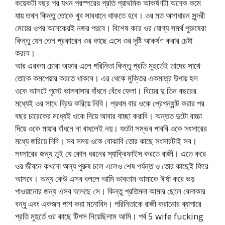
কয়েকটা বছর পর যখন পরস্পরের প্রতি প্রাথমিক আকর্ষণটা অনেক কমে
যায় তখন কিন্তু তোকে খুব সাবধানে থাকতে হবে। ওর মত অসাধারন সুন্দরী
মেয়ের ওপর অনেকেরই নজর পরবে। বিশেষ করে ওর যোগ্য সমর্থ পুরুষেরা
কিন্তু যেন তেন প্রকারেন ওর কাছে এসে ওর দৃষ্টি আকর্ষণ করার চেষ্টা
করবে।
আর এরকম চোরা অফার এলে পরিনিতা কিন্তু প্রতি মুহুর্তেই তাদের সাথে
তোকে কমপেয়ার করতে থাকবে। এর থেকে মুক্তির একমাত্র উপায় হল
ওকে আসটে পৃস্টে ভালবাসার বাঁধনে বেঁধে ফেলা। বিয়ের দু তিন বছরের
মধ্যেই ওর সাথে ব্রিড করিয়ে নিবি। প্রথম বার ওকে প্রেগন্যান্ট করার পর
বছর চারেকের মধ্যেই ওকে দিয়ে আবার বাচ্ছা করাবি। অন্তত দুটো বাচ্চা
দিয়ে ওকে মায়ার বাঁধনে না বাধলেই নয়। যতটা সম্ভব পাববি ওকে সংসারের
মধ্যে জরিয়ে দিবি। সব সময় ওকে বোঝাবি তোর কাছে সংসারটাই সব।
সংসারের জন্য তুই যে কোন ধরনের স্যাক্রিফাইস করতে রাজী। এতে করে
ওর জীবনে কখনো অন্য পুরুষ চলে এলেও শেষ পর্যন্ত ও তোর কাছেই ফিরে
আসবে। অন্য কেউ এসব বললে আমি ভাবতাম আমাকে ঈর্ষা করে ভয়
পাওয়ানোর জন্য এসব বলেছে সে। কিন্তু প্রতিমদা আমার ছেলে বেলাকার
বন্ধু এবং একজন পাশ করা মনোবিদ। পরিনিতাকে রাজী করানোর ব্যাপারে
প্রতি মুহুর্তে ওর কাছে টিপস নিয়েছিলাম আমি। পর্ব 5 wife fucking