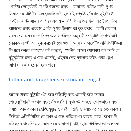
গেস্টের সেক্রেটারি বা বডিগার্ডদের জন্য। আমাদের ঘরটাও নাকি সুপার
ডিলাক্স কোয়ালিটির, একচ্যুয়ালি এটা হল ওই প্রেসিডেন্সিয়াল সুইটেরই
একটা এক্সটেনসান।আমি বোললাম –“ববি কি দরকার ছিল এত টাকা দিয়ে
আমাদের জন্য এরকম একটা সুপার ডিলাক্স ঘর বুক করার। আমি যেরকম
ডবল বেড রুম কোম্পানিতে আমার পজিশন অনুযায়ী নরম্যালি ডিজার্ভ করি
সেরকম একটা রুম বুক করলেই তো হত। অন্য সব মার্কেটিং এক্সিকিউটিভরা
কি মনে করবে বলতো”? ববি বললো, -“সঞ্জিব আসল ব্যাপারটা হল আমি যে
কন্ট্র্যাক্টটার জন্য এখানে এসেছি, এইবার সেই ব্যাপারে হঠাৎ কোন হেল্প
আমার দরকার হলেও হতে পারে ।
father and daughter sex story in bengali
অনেক টাকার কন্ট্র্যাক্ট ওটা আর তড়িঘড়ি করে এসেছি বলে আমার
প্রেজেন্টেসানটাও ভাল মত রেডি হয়নি। বুঝতেই পারছো কোলকাতার মত
এখানে আমার কোন হেল্পিং হ্যান্ড ও নেই। তাই ভাবলাম তোমার মত একজন
সিনিয়র এক্সিকিউটিভ কে যখন এখানে পাচ্ছি তখন হাতের কাছে রেখেই দি,
যদি হঠাৎ রাত বিরেতে কোন দরকার লাগে। যাই হোক পরিনিতাতো বোললো
রুম ওর পছন্দ হয়েছে, আশা করি তোমারো হয়েছে। যাক আমি আর এখন