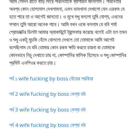
আমি সেদিন রাতে বাড়ি ফিরে পরিনিতাকে ব্যাপারটা জানালাম। পরিনিতার
অবশ্য কোন হোলদোল দেখলামনা, এমন ভাবখানা দেখালো যেন এরকম যে
হতে পারে তা ও আগেই জানতো। ও মুখে শুধু বললো তুমি যোগ্য, এধনের
সম্মান তুমি আরো অনেক পাবে। আমি যখন ওকে বললাম যে ববি শর্মা
প্রোডাক্টের ডিলটা আমার অ্যাকাউন্টে ট্রান্সফার করেছে বলেই এটা হল তখন
ও শুধু একটু মুচকি হেঁসে বোললো দেখলে তো তোমাকে আমি আগেই
বলেছিলাম যে ববি তোমার কোন রকম ক্ষতি করতে চায়না বা তোমাকে
কোনভাবে নিচু দেখাতে চায় না, কোম্পানির মালিক হিসেবে ও শুধু কোম্পানির
প্রফিট এনশিওর করতে চায়।
পর্ব ১ wife fucking by boss বৌয়ের পরকিয়া
পর্ব 2 wife fucking by boss বেশ্যা বউ
পর্ব 3 wife fucking by boss বেশ্যা বউ
পর্ব 4 wife fucking by boss বেশ্যা বউ