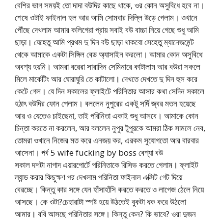
বেশির ভাগ সময়ই তো দাদা বউদির কাছে থাকে, ওর কোন অসুবিধে হবে না।
শেষে ওটাই ফাইনাল হল আর আমি সোমবার দিল্লি উড়ে গেলাম। ওখানে
পৌঁছে দেখলাম আমার কলিগেরা প্রায় সবাই বউ বাচ্চা নিয়ে গেছে শুধু আমি
ছাড়া। যেহেতু আমি প্রথম দু দিন বউ ছাড়া থাকবো সেহেতু ম্যানেজমেন্ট
থেকে আমাকে একটা সিঙ্গিল বেড অ্যাসাইন করলো। আমার কোন অসুবিধে
অবশ্য হয়নি। আমরা বরেরা সারাদিন সেমিনারে কাটালাম আর বউরা সকলে
মিলে মার্কেটিং আর ঘোরাঘুরি তে কাটালো। দেখতে দেখতে দু দিন হুস করে
কেটে গেল। যে দিন সকালের ফ্লাইটে পরিনিতার আসার কথা সেদিন সকালে
হঠাৎ বউদির ফোন পেলাম। বললেন নুপুরের একটু সর্দি জ্বর মতন হয়েছে
আর ও যেতেও চাইছেনা, তাই পরিনিতা একাই শুধু আসবে। আমাকে কোন
চিন্তা করতে না করলেন, আর বললেন নুপুর টুপুরকে আমরা ঠিক সামলে নেব,
তোমরা ওখানে নিজের মত করে এনজয় কর, এরকম সুযোগতো আর বারবার
আসেনা। পর্ব 5 wife fucking by boss বেশ্যা বউ
সকাল দশটা নাগাদ এয়ারপোর্টে পরিনিতাকে রিসিভ করতে গেলাম। ফ্লাইট
ল্যান্ড করার কিছুক্ষণ পর দেখলাম পরিনিতা ফাইনাল এক্সিট গেট দিয়ে
বেরচ্ছে। কিন্তু কার সঙ্গে যেন হাঁসাহাঁসি করতে করতে ও লাগেজ ঠেলে নিয়ে
আসছে। কে ওটা?চেহারাটা স্পষ্ট হয়ে উঠতেই বুকটা ধক করে উঠলো
আমার। ববি আসছে পরিনিতার সঙ্গে। কিন্তু কেন? কি ভাবে? ওরা দুজন