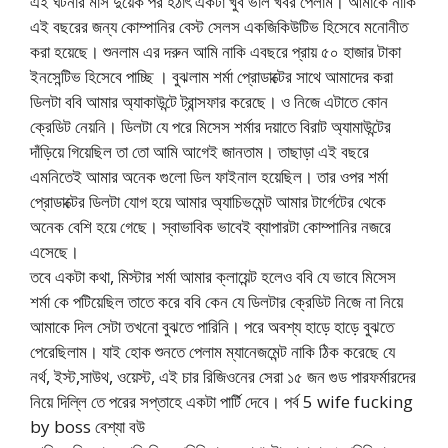
এই ঘটনার মাস দুয়েক পর হঠাৎ একটা খুব ভাল খবর পেলাম। আমাকে নাকি
এই বছরের জন্য কোম্পানির বেস্ট সেলস একজিকিউটিভ হিসেবে মনোনীত
করা হয়েছে। শুনলাম এর দরুন আমি নাকি এবছরে প্রায় ৫০ হাজার টাকা
ইনসেন্টিভ হিসেবে পাচ্ছি । বুঝলাম শর্মা প্রোডাক্টের সাথে আমাদের করা
ডিলটা ববি আমার অ্যাকাউন্টে ট্রান্সফার করেছে। ও নিজে এটাতে কোন
ক্রেডিট নেয়নি। ডিলটা যে পরে মিসেস শর্মার দয়াতে বিরাট অ্যামাউন্টের
দাঁড়িয়ে গিয়েছিল তা তো আমি আগেই জানতাম। তাছাড়া এই বছরে
এমনিতেই আমার অনেক গুলো ডিল ফাইনাল হয়েছিল। তার ওপর শর্মা
প্রোডাক্টের ডিলটা যোগ হয়ে আমার অ্যাচিভমেন্ট আমার টার্গেটের থেকে
অনেক বেশি হয়ে গেছে। স্বাভাবিক ভাবেই ব্যাপারটা কোম্পানির নজরে
এসেছে।
তবে একটা কথা, মিস্টার শর্মা আমার ক্লায়েন্ট হলেও ববি যে ভাবে মিসেস
শর্মা কে পটিয়েছিল তাতে করে ববি কেন যে ডিলটার ক্রেডিট নিজে না নিয়ে
আমাকে দিল সেটা তখনো বুঝতে পারিনি। পরে অবশ্য হাড়ে হাড়ে বুঝতে
পেরেছিলাম। যাই হোক শুনতে পেলাম ম্যানেজমেন্ট নাকি ঠিক করেছে যে
নর্থ, ইস্ট,সাউথ, ওয়েস্ট, এই চার রিজিওনের সেরা ১৫ জন গুড পারফর্মারদের
নিয়ে দিল্লি তে পরের সপ্তাহে একটা পার্টি দেবে। পর্ব 5 wife fucking
by boss বেশ্যা বউ