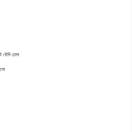
 বৌদি চোদা
আসো