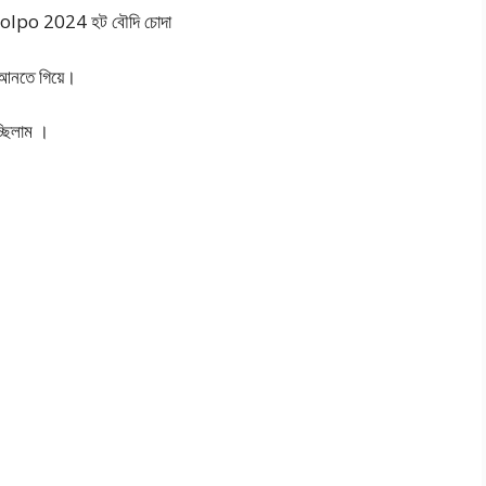
golpo 2024 হট বৌদি চোদা
 আনতে গিয়ে।
্ছিলাম ।