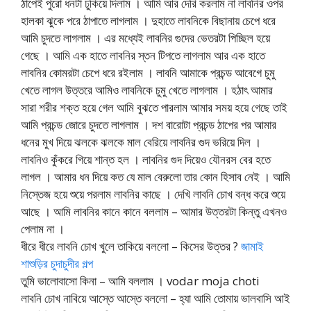
ঠাপেই পুরো ধনটা ঢুকিয়ে দিলাম । আমি আর দেরি করলাম না লাবনির ওপর
হালকা ঝুকে পরে ঠাপাতে লাগলাম । দুহাতে লাবনিকে বিছানায় চেপে ধরে
আমি চুদতে লাগলাম । এর মধ্যেই লাবনির গুদের ভেতরটা পিচ্ছিল হয়ে
গেছে । আমি এক হাতে লাবনির স্তন টিপতে লাগলাম আর এক হাতে
লাবনির কোমরটা চেপে ধরে রইলাম । লাবনি আমাকে প্রচন্ড আবেগে চুমু
খেতে লাগল উত্তরে আমিও লাবনিকে চুমু খেতে লাগলাম । হঠাৎ আমার
সারা শরীর শক্ত হয়ে গেল আমি বুঝতে পারলাম আমার সময় হয়ে গেছে তাই
আমি প্রচন্ড জোরে চুদতে লাগলাম । দশ বারোটা প্রচন্ড ঠাপের পর আমার
ধনের মুখ দিয়ে ঝলকে ঝলকে মাল বেরিয়ে লাবনির গুদ ভরিয়ে দিল ।
লাবনিও কুঁকরে গিয়ে শান্ত হল । লাবনির গুদ দিয়েও যৌনরস বের হতে
লাগল । আমার ধন দিয়ে কত যে মাল বেরুলো তার কোন হিসাব নেই । আমি
নিস্তেজ হয়ে শুয়ে পরলাম লাবনির কাছে । দেখি লাবনি চোখ বন্ধ করে শুয়ে
আছে । আমি লাবনির কানে কানে বললাম – আমার উত্তরটা কিন্তু এখনও
পেলাম না ।
ধীরে ধীরে লাবনি চোখ খুলে তাকিয়ে বললো – কিসের উত্তর ?
জামাই
শাশুড়ির চুদাচুদীর গল্প
তুমি ভালোবাসো কিনা – আমি বললাম । vodar moja choti
লাবনি চোখ নাবিয়ে আস্তে আস্তে বললো – হ্যা আমি তোমায় ভালবাসি আই