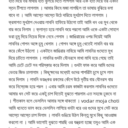
হাত দিয়ে ওর মাথায় হাত বুলিয়ে দিতে লাগলাম আর এক হাত দিয়ে ওর একটা
স্তন টিপতে লাগলাম । আমার কিযে মজা লাগছিল তা ভাষায় বুঝিয়ে বলা
যাবে না । আমি আস্তে আস্তে উঠে দারিয়ে মুখঠাপ দিতে লাগলাম ।
ক্রমাগত মুখঠাপ দেওয়ায় লাবনি হাফিয়ে উঠলো তাই আমি ধন ওর মুখ থেকে
বার করে নিলাম । ক্লান্ত হয়ে লাবনি শুয়ে পরলো আমি ওকে একটা সোহাগ
ভরা চুমু দিয়ে নিচের দিকে নেবে গেলাম । জাঙিয়ারের ওপর দিয়েই আমি
লাবনির গোপন অঙ্গে চুমু খেলাম । গোপন অঙ্গে চুমু খেতেই লাবনি থর থর
করে কেঁপে উঠলো । একটানে জাঙিয়ার নাবিয়ে আমি লাবনির গুদেতে মুখ
দিয়ে চাটতে লাগলাম । লাবনির গুদটা যৌনরসে মাখা মাখি হয়ে গেছে তাই
আমি চেটে চেটে সব পরিস্কার করে দিলাম । গুদটা ফাক করে আমি গুদের
ভেতর জিভ চালালাম । কিছুক্ষনের মধ্যেই গুদের পাপরিটা চুসে চুসে লাল
করে দিলাম । লাবনি ভয়ঙ্কর রকমের কেঁপে উঠে দৃতীয় বার যৌনরস বার
করে নিস্তেজ হয়ে পরল । এবার আমি চরম কাজটা করলাম লাবনির গুদেতে
আমার ধন সেট করে একটু চাপ দিতেই বুঝতে পারলাম এত সহজে ঢুকবে না
। শীতকাল বলে ভেসলিন আমার সঙ্গে থাকতো । vodar moja choti
আমি ধনেতে ভাল করে ভেসলিন লাগিয়ে ধনটা ধরে ওর গুদের মুখে সেট করে
আস্তে আস্তে চাপ দিলাম । লাবনি গুঙিয়ে উঠল কিন্তু মুখে কিছু আওয়াজ
করলো না । আমি ভালোই বুঝতে পারছি ওর যন্ত্রনা হচ্ছে তবুও আমি এক