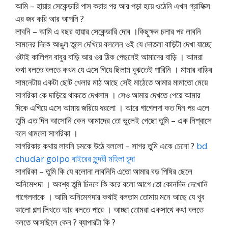
আমি – হায়ার সেকেন্ডারি পাস করার পর আর পড়া হয়ে ওঠেনি এখন গ্রাফিক্স
এর জব করি আর আপনি ?
লাবনি – আমি এ বছর হায়ার সেকেন্ডারি দোব ।কিছুক্ষন চলার পর লাবনি
সামনের দিকে আঙুল তুলে দেখিয়ে বললেন ওই যে দোতলা বাড়িটা দেখা যাচ্ছে
ওটাই কালিপদ বাবুর বাড়ি আর ওর ঠিক পেছনেই আমাদের বাড়ি । আমরা
কথা বলতে বলতে কখন যে এসে গিয়ে ছিলাম বুঝতেই পারিনি । মামার বাড়ির
সামনেটায় একটা ছোট খেলার মাঠ আছে সেই মাঠেতে আমার মামাতো মেয়ে
সাগরিকা কে দাড়িয়ে থাকতে দেখলাম । সেও আমায় দেখতে পেয়ে আমার
দিকে এগিয়ে এসে আমায় জরিয়ে ধরলো । আরে গাগেলদা কত দিন পর এলে
তুমি এত দিন আসোনি কেন আমাদের তো ভুলেই গেছো তুমি – এক নিশ্বাসে
বলে থামলো সাগরিকা ।
সাগরিকার কথায় লাবনি চমকে উঠে বললো – সাগর তুমি একে চেনো ?
bd
chudar golpo বাইরের সুন্দরী মহিলা চুদা
সাগরিকা – তুমি কি যে বলোনা লাবনিদি এতো আমার বড় পিষির ছেলে
অনিমেশদা । অবশ্য তুমি চিনবে কি করে বলো আগে তো কোনদিন দেখোনি
গাগেলদাকে । আমি অনিমেশদার কথাই বলতাম তোমায় মনে আছে যে খুব
ভালো গল্প লিখতে আর বলতে পারে । আচ্ছা তোমরা একসাথে কথা বলতে
বলতে আসছিলে কেন ? ব্যাপারটা কি ?