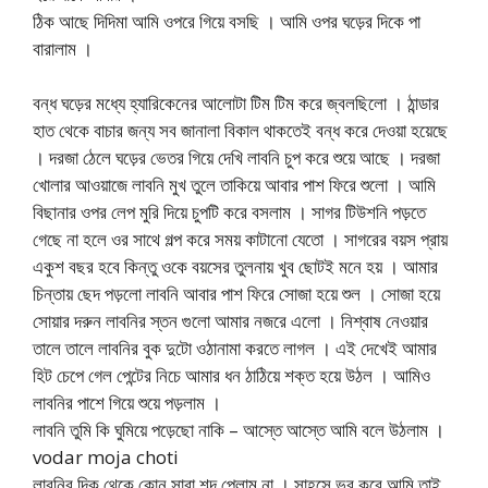
ঠিক আছে দিদিমা আমি ওপরে গিয়ে বসছি । আমি ওপর ঘড়ের দিকে পা
বারালাম ।
বন্ধ ঘড়ের মধ্যে হ্যারিকেনের আলোটা টিম টিম করে জ্বলছিলো । ঠান্ডার
হাত থেকে বাচার জন্য সব জানালা বিকাল থাকতেই বন্ধ করে দেওয়া হয়েছে
। দরজা ঠেলে ঘড়ের ভেতর গিয়ে দেখি লাবনি চুপ করে শুয়ে আছে । দরজা
খোলার আওয়াজে লাবনি মুখ তুলে তাকিয়ে আবার পাশ ফিরে শুলো । আমি
বিছানার ওপর লেপ মুরি দিয়ে চুপটি করে বসলাম । সাগর টিউশনি পড়তে
গেছে না হলে ওর সাথে গল্প করে সময় কাটানো যেতো । সাগরের বয়স প্রায়
একুশ বছর হবে কিন্তু ওকে বয়সের তুলনায় খুব ছোটই মনে হয় । আমার
চিন্তায় ছেদ পড়লো লাবনি আবার পাশ ফিরে সোজা হয়ে শুল । সোজা হয়ে
সোয়ার দরুন লাবনির স্তন গুলো আমার নজরে এলো । নিশ্বাষ নেওয়ার
তালে তালে লাবনির বুক দুটো ওঠানামা করতে লাগল । এই দেখেই আমার
হিট চেপে গেল পেন্টের নিচে আমার ধন ঠাঠিয়ে শক্ত হয়ে উঠল । আমিও
লাবনির পাশে গিয়ে শুয়ে পড়লাম ।
লাবনি তুমি কি ঘুমিয়ে পড়েছো নাকি – আস্তে আস্তে আমি বলে উঠলাম ।
vodar moja choti
লাবনির দিক থেকে কোন সারা শব্দ পেলাম না । সাহসে ভর করে আমি তাই