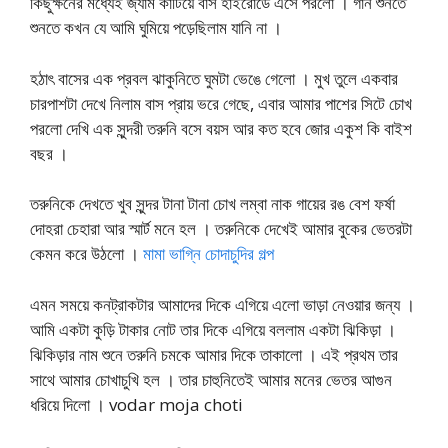
কিছুক্ষনের মধ্যেই জ্যাম কাটিয়ে বাস হাইরোডে এসে পরলো । গান শুনতে
শুনতে কখন যে আমি ঘুমিয়ে পড়েছিলাম যানি না ।
হঠাৎ বাসের এক প্রবল ঝাকুনিতে ঘুমটা ভেঙে গেলো । মুখ তুলে একবার
চারপাশটা দেখে নিলাম বাস প্রায় ভরে গেছে, এবার আমার পাশের সিটে চোখ
পরলো দেখি এক সুন্দরী তরুনি বসে বয়স আর কত হবে জোর একুশ কি বাইশ
বছর ।
তরুনিকে দেখতে খুব সুন্দর টানা টানা চোখ লম্বা নাক গায়ের রঙ বেশ ফর্ষা
দোহরা চেহারা আর স্মার্ট মনে হল । তরুনিকে দেখেই আমার বুকের ভেতরটা
কেমন করে উঠলো ।
মামা ভাগ্নি চোদাচুদির গল্প
এমন সময়ে কনট্রাকটার আমাদের দিকে এগিয়ে এলো ভাড়া নেওয়ার জন্য ।
আমি একটা কুড়ি টাকার নোট তার দিকে এগিয়ে বললাম একটা ঝিকিড়া ।
ঝিকিড়ার নাম শুনে তরুনি চমকে আমার দিকে তাকালো । এই প্রথম তার
সাথে আমার চোখাচুখি হল । তার চাহুনিতেই আমার মনের ভেতর আগুন
ধরিয়ে দিলো । vodar moja choti