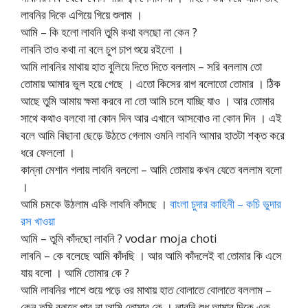
লাবনির দিকে এগিয়ে গিয়ে শুলাম ।
আমি – কি হলো লাবনি তুমি কথা বলছো না কেন ?
লাবনি তাও কথা না বলে চুপ চাপ শুয়ে রইলো ।
আমি লাবনির মাথায় হাত বুলিয়ে দিতে দিতে বললাম – সরি বললাম তো
তোমায় আমার ভুল হয়ে গেছে । এতো কিসের রাগ বলোতো তোমার । ঠিক
আছে তুমি আমায় ক্ষমা করবে না তো আমি চলে যাচ্ছি যাও । আর তোমার
সাথে কথাও বলবো না কোন দিন আর এখানে আসবোও না কোন দিন । এই
বলে আমি বিছানা ছেড়ে উঠতে গেলাম ওমনি লাবনি আমার হাতটা শক্ত করে
ধরে ফেললো ।
কান্না মেশান গলায় লাবনি বললো – আমি তোমায় কখন যেতে বললাম বলো
।
আমি চমকে উঠলাম একি লাবনি কাঁদছে ।
বাংলা চুদার কাহিনী – কচি ভুদার
রস খাওয়া
আমি – তুমি কাঁদছো লাবনি ? vodar moja choti
লাবনি – কে বলেছে আমি কাঁদছি । আর আমি কাঁদলেই বা তোমার কি এসে
যায় বলো । আমি তোমার কে ?
আমি লাবনির পাশে শুয়ে পড়ে ওর মাথায় হাত বোলাতে বোলাতে বললাম –
কেন তুমি বুঝতে পার না আমি তোমার কে । লাবনি শুধু আমার দিকে এক