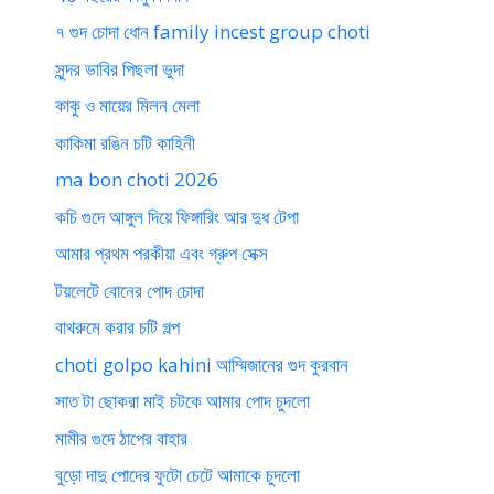
৭ গুদ চোদা ধোন family incest group choti
সুন্দর ভাবির পিছলা ভুদা
কাকু ও মায়ের মিলন মেলা
কাকিমা রঙিন চটি কাহিনী
ma bon choti 2026
কচি গুদে আঙ্গুল দিয়ে ফিঙ্গারিং আর দুধ টেপা
আমার প্রথম পরকীয়া এবং গ্রুপ সেক্স
টয়লেটে বোনের পোদ চোদা
বাথরুমে করার চটি গল্প
choti golpo kahini আম্মিজানের গুদ কুরবান
সাত টা ছোকরা মাই চটকে আমার পোদ চুদলো
মামীর গুদে ঠাপের বাহার
বুড়ো দাদু পোদের ফুটো চেটে আমাকে চুদলো