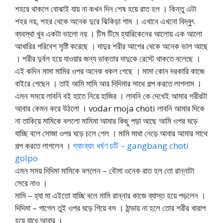
শহরে থাকলে বোঝাই যায় না কখন দিন শেষ হয়ে রাত হল । কিন্তু এটা
শহর নয়, শহর থেকে অনেক দুরে ঝিকিড়া গাম । এখানে এখনো বিদ্বুৎ
ব্যবস্থা খুব একটা ভালো নয় । টিম টিমে হ্যারিকেনের আলোয় এক আলো
আধারির পরিবেশ সৃষ্টি করেছে । দাদুর শরীর আগের থেকে অনেক ভাল আছে
। শরীর দুর্বল হয়ে যাওয়ার জন্য ডাক্তার দাদুকে রেস্টে থাকতে বলেছে ।
এই কদিন মামা মামির ওপর অনেক ধকল গেছে । মামা কোন দরকারি কাজে
বাইরে গেছেন । তাই আমি মামি আর দিদিমার সাথে গল্প করতে লাগলাম ।
এমন সময়ে লাবনি বই হাতে নিয়ে হাজির । লাবনি কে দেখেই আমার শরীরটা
আবার কেমন করে উঠলো । vodar moja choti লাবনি আমার দিকে
না তাকিয়ে মামিকে বললো মামিমা আমার কিছু পড়া আছে আমি ওপর ঘড়ে
যাচ্ছি বলে সোজা ওপর ঘড়ে চলে গেল । মামি মাথা নেড়ে আবার আমার সাথে
গল্প করতে লাগলেন ।
গ্যাংব্যাং ধর্ষণ চটি – gangbang choti
golpo
এমন সময় দিদিমা মামিকে বললেন – বৌমা ওনেক রাত হল তো রান্নাটা
সেরে নাও ।
মামি – হ্যা মা এইতো যাচ্ছি বলে মামি রান্নার কাজে ব্যাস্ত হয়ে পড়লেন ।
দিদিমা – গাগেল তুই ওপর ঘড়ে গিয়ে বস । ঠান্ডায় না হলে তোর শরীর খারাপ
হয়ে যাবে আবার ।