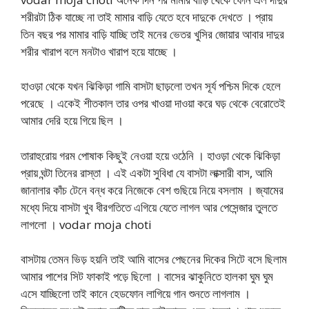
শরীরটা ঠিক যাচ্ছে না তাই মামার বাড়ি যেতে হবে দাদুকে দেখতে । প্রায়
তিন বছর পর মামার বাড়ি যাচ্ছি তাই মনের ভেতর খুসির জোয়ার আবার দাদুর
শরীর খারাপ বলে মনটাও খারাপ হয়ে যাচ্ছে ।
হাওড়া থেকে যখন ঝিকিড়া গামি বাসটা ছাড়লো তখন সূর্য পশ্চিম দিকে হেলে
পরেছে । একেই শীতকাল তার ওপর খাওয়া দাওয়া করে ঘড় থেকে বেরোতেই
আমার দেরি হয়ে গিয়ে ছিল ।
তারাহুরোয় গরম পোষাক কিছুই নেওয়া হয়ে ওঠেনি । হাওড়া থেকে ঝিকিড়া
প্রায় ঘন্টা তিনের রাস্তা । এই একটা সুবিধা যে বাসটা লাক্সারী বাস, আমি
জানালার কাঁচ টেনে বন্ধ করে নিজেকে বেশ গুছিয়ে নিয়ে বসলাম । জ্যামের
মধ্যে দিয়ে বাসটা খুব ধীরগতিতে এগিয়ে যেতে লাগল আর পেসেন্জার তুলতে
লাগলো । vodar moja choti
বাসটায় তেমন ভিড় হয়নি তাই আমি বাসের পেছনের দিকের সিটে বসে ছিলাম
আমার পাশের সিট ফাকাই পড়ে ছিলো । বাসের ঝাকুনিতে হালকা ঘুম ঘুম
এসে যাচ্ছিলো তাই কানে হেডফোন লাগিয়ে গান শুনতে লাগলাম ।