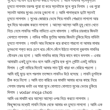
সুখেতে পাগোল হয়ে ছটপট করতে লাগলো । আমি লাবনির স্তনবৃন্তটা
চুসতে লাগলাম তরপর পুরো হা করে স্তনটাকে মুখে পুরে নিলাম । ওর পুরো
স্তনটা আমার মুখের ভেতর ঢুকলো না । আমি পালাক্রমে দুটো স্তনই
চুসতে লাগলাম । সুখের জোয়ারে ভেষে গিয়ে লাবনি গোঙাতে লাগলো আর
মুখ দিয়ে আওয়াজ করতে লাগলো । আস্তে আস্তে আমি চুমু খেতে খেতে
নিচে নেমে লাবনির গভীর নাভিতে এসে থামলাম । নাভির চারধারে জিভটা
খেলাতে লাগলাম । নাভির গভীর ফুটোয় আমার জিভটা ঢুকিয়ে দিয়ে নাভিটা
চুসতে লাগলাম । লাবনি আর নিজেকে ধরে রাখতে পারলো না আমার মাথার
চুলগুলো শক্ত করে চেপে ধরে কেঁপে কেঁপে উঠতে লাগলো বুঝলাম লাবনির
যৌনরস বের হলো । আমি লাবনির কাছে গিয়ে কানে কানে বললাম – এবার
আমারটা একটু চুসে দাও বলে আমি পেন্টের হুক খুলে পেন্টটা একটু নাবিয়ে
দিলাম । পেন্ট নাবিয়ে দিতেই আমার সাত ইন্চি খাড়া ধন বেরিয়ে পড়লো ।
আমি হাটু মুড়ে বসে পরলাম ততক্ষনে লাবনিও উঠে বসেছে । লাবনি চুলটাকে
ঠিক করে নিলো । আমি হাত বারিয়ে ওর মাথাটা আমার ধনের কাছে নিয়ে
গেলাম তারপর ধনটা ওর সারা মুখে বোলাতে বোলাতে মুখের ভেতর ঢুকিয়ে
দিলাম । vodar moja choti
আমি ওর মাথাটা ধরে আস্তে আস্তে ওপর নিচে করতে লাগলাম ।
কিছুক্ষনের মধ্যেই লাবনি নিজে থেকে আমার ধন চুসতে লাগলো । আমি এক