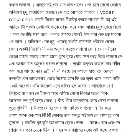
করতে লাগলো । অজান্তেই তার ডান হাত গালের ওপর চলে গেলো যেখানে
অনিমেশ চুমু খেয়েছিলো সেখানে সে হাত বোলাতে লাগলো । vodar
moja choti লাবনি নিজের মনেই বিড়বিড় করতে লাগলো কি দুষ্টু এই
অনিমেশটা প্রথম দেখাতেই তাকে প্রেম করে বসল আবার চুমুও খেয়ে নিলো
। দারা দেখাচ্ছি মজা ওকে একবার দেখতে পেলেই ঠাস করে এক চড় মারবো
ওর গালে । অনিমেশ ওকে চুমু খেয়েছে কথাটা ভাবতেই শরীরের ভেতর
কেমন একটা শির শিরানি ভাব অনুভব করতে লাগলো সে । যেন শরীরের
ভেতর হাজার হাজার পোকা তাকে কুরে কুরে খেয়ে শেষ করে দিতে লাগলো সে
এক অজানা টান অনুভব করতে লাগলো । লাবনি অনুভব করলো তার শরীর
গরম হয়ে আসছে কান দুটো ঝাঁ ঝাঁ করছে সে কপালে হাত দিয়ে দেখলো
কপালটা বেশ ভালরকমই তেতে উঠেছে তবে কি ওর জ্বর এসে গেলো নাকি
।এই অবেলায় একি ঝামেলা এসে হাজির হল আবার । লাবনিকে বেশ
চিন্তিত মনে হল সে টলমল পায়ে এগিয়ে গেলো নিজের ঘড়ের দিকে ।
অনেক্ষন হল সূর্য অস্ত গেছে । ধীরে ধীরে অন্ধকারে ছেয়ে যেতে লাগলো
পুরো পৃথিবীটা । উত্তরের হিমেল বাতাস বইতে লাগলো শন শন করে ।
কোথা থেকে এক পাল ঝিঁ ঝিঁ পোকার ডাক শান্ত পরিবেশ কে অশান্ত করে
তুললো । চারদিক ঘুট ঘুটে অন্ধকারে ছেয়ে গেলো । কোথাও দুরে একপাল
শেয়াল সুর করে ডেকে উঠল । শহর আর গ্রামের মধ্যে এই হচ্ছে তফাত ।