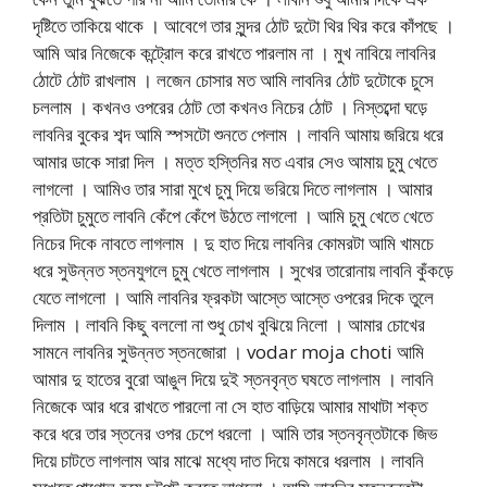
দৃষ্টিতে তাকিয়ে থাকে । আবেগে তার সুন্দর ঠোট দুটো থির থির করে কাঁপছে ।
আমি আর নিজেকে কন্ট্রোল করে রাখতে পারলাম না । মুখ নাবিয়ে লাবনির
ঠোটে ঠোট রাখলাম । লজেন চোসার মত আমি লাবনির ঠোট দুটোকে চুসে
চললাম । কখনও ওপরের ঠোট তো কখনও নিচের ঠোট । নিস্তব্দো ঘড়ে
লাবনির বুকের শব্দ আমি স্পসটো শুনতে পেলাম । লাবনি আমায় জরিয়ে ধরে
আমার ডাকে সারা দিল । মত্ত হস্তিনির মত এবার সেও আমায় চুমু খেতে
লাগলো । আমিও তার সারা মুখে চুমু দিয়ে ভরিয়ে দিতে লাগলাম । আমার
প্রতিটা চুমুতে লাবনি কেঁপে কেঁপে উঠতে লাগলো । আমি চুমু খেতে খেতে
নিচের দিকে নাবতে লাগলাম । দু হাত দিয়ে লাবনির কোমরটা আমি খামচে
ধরে সুউন্নত স্তনযুগলে চুমু খেতে লাগলাম । সুখের তারোনায় লাবনি কুঁকড়ে
যেতে লাগলো । আমি লাবনির ফ্রকটা আস্তে আস্তে ওপরের দিকে তুলে
দিলাম । লাবনি কিছু বললো না শুধু চোখ বুঝিয়ে নিলো । আমার চোখের
সামনে লাবনির সুউন্নত স্তনজোরা । vodar moja choti আমি
আমার দু হাতের বুরো আঙুল দিয়ে দুই স্তনবৃন্ত ঘষতে লাগলাম । লাবনি
নিজেকে আর ধরে রাখতে পারলো না সে হাত বাড়িয়ে আমার মাথাটা শক্ত
করে ধরে তার স্তনের ওপর চেপে ধরলো । আমি তার স্তনবৃন্তটাকে জিভ
দিয়ে চাটতে লাগলাম আর মাঝে মধ্যে দাত দিয়ে কামরে ধরলাম । লাবনি