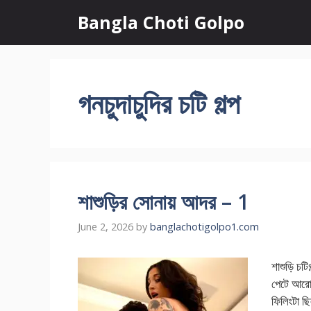
Skip
Bangla Choti Golpo
to
content
গনচুদাচুদির চটি গল্প
শাশুড়ির সোনায় আদর – 1
June 2, 2026
by
banglachotigolpo1.com
শাশুড়ি চটি
পেটে আরো 
ফিলিংটা ছ