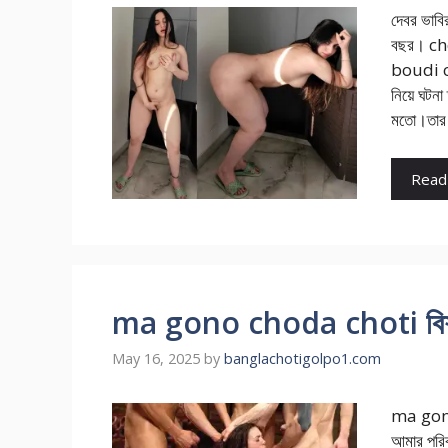
দেবর ভাব
বছর। ch
boudi ch
নিয়ে ঘটনা
মতো।তার 
Read
ma gono choda choti বিশজন 
May 16, 2025
by
banglachotigolpo1.com
ma gono
আমার পরিব