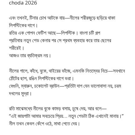
choda 2026
এবং তখনই, টিনার চোখ আটকে যায়—নীলের শরীরজুড়ে ছড়িয়ে থাকা
লিপস্টিকের দাগে।
রতির এক গোপন ফেটিশ আছে—লিপস্টিক। বাংলা চটি গল্প
প্রতিবার নতুন শেড কেনার পর সে প্রথম ব্যবহার করে তার ছেলের
শরীরেই।
আজও তার ব্যতিক্রম নয়।
নীলের গালে, কাঁধে, বুকে, থাইয়ের ভাঁজে, এমনকি নিতম্বের নিচে—সবখানে
ঠোঁটের ছাপ, রঙিন লিপস্টিকের দাগে ভরা।
বেগুনি, ম্যারুন, চকোলেট ব্রাউন—প্রতিটা দাগ যেন ভালোবাসা নয়, চরম
দখলের মুদ্রা।
রতি মাঝেমধ্যে নীলের বুকে কামড় বসায়, চুষে দেয়, আর বলে—
“এই জায়গাটা আমার সবচেয়ে প্রিয়… নতুন শেডটা ঠিক এখানেই মানায়।”
নীল তখন কেবল কেঁপে ওঠে, মাথা পেতে দেয়।