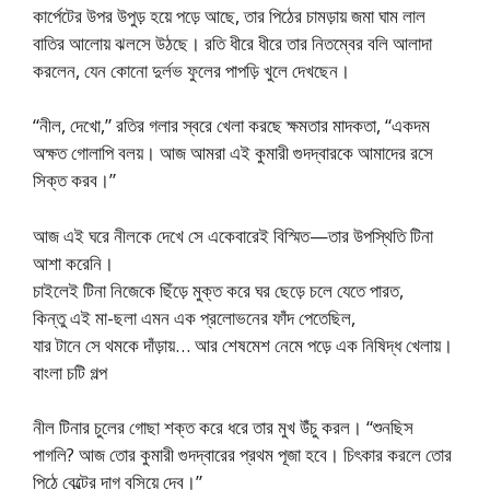
কার্পেটের উপর উপুড় হয়ে পড়ে আছে, তার পিঠের চামড়ায় জমা ঘাম লাল
বাতির আলোয় ঝলসে উঠছে। রতি ধীরে ধীরে তার নিতম্বের বলি আলাদা
করলেন, যেন কোনো দুর্লভ ফুলের পাপড়ি খুলে দেখছেন।
“নীল, দেখো,” রতির গলার স্বরে খেলা করছে ক্ষমতার মাদকতা, “একদম
অক্ষত গোলাপি বলয়। আজ আমরা এই কুমারী গুদদ্বারকে আমাদের রসে
সিক্ত করব।”
আজ এই ঘরে নীলকে দেখে সে একেবারেই বিস্মিত—তার উপস্থিতি টিনা
আশা করেনি।
চাইলেই টিনা নিজেকে ছিঁড়ে মুক্ত করে ঘর ছেড়ে চলে যেতে পারত,
কিন্তু এই মা-ছলা এমন এক প্রলোভনের ফাঁদ পেতেছিল,
যার টানে সে থমকে দাঁড়ায়… আর শেষমেশ নেমে পড়ে এক নিষিদ্ধ খেলায়।
বাংলা চটি গল্প
নীল টিনার চুলের গোছা শক্ত করে ধরে তার মুখ উঁচু করল। “শুনছিস
পাগলি? আজ তোর কুমারী গুদদ্বারের প্রথম পূজা হবে। চিৎকার করলে তোর
পিঠে বেল্টের দাগ বসিয়ে দেব।”