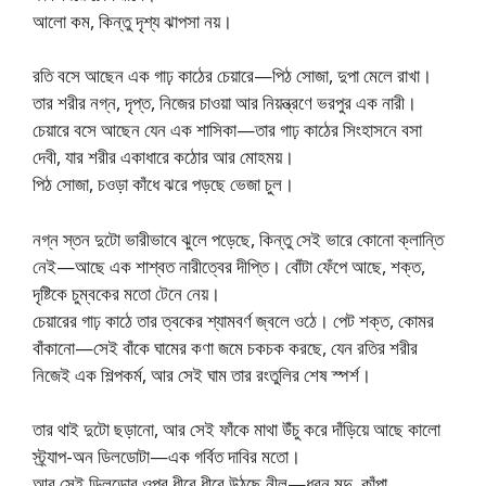
আলো কম, কিন্তু দৃশ্য ঝাপসা নয়।
রতি বসে আছেন এক গাঢ় কাঠের চেয়ারে—পিঠ সোজা, দুপা মেলে রাখা।
তার শরীর নগ্ন, দৃপ্ত, নিজের চাওয়া আর নিয়ন্ত্রণে ভরপুর এক নারী।
চেয়ারে বসে আছেন যেন এক শাসিকা—তার গাঢ় কাঠের সিংহাসনে বসা
দেবী, যার শরীর একাধারে কঠোর আর মোহময়।
পিঠ সোজা, চওড়া কাঁধে ঝরে পড়ছে ভেজা চুল।
নগ্ন স্তন দুটো ভারীভাবে ঝুলে পড়েছে, কিন্তু সেই ভারে কোনো ক্লান্তি
নেই—আছে এক শাশ্বত নারীত্বের দীপ্তি। বোঁটা ফেঁপে আছে, শক্ত,
দৃষ্টিকে চুম্বকের মতো টেনে নেয়।
চেয়ারের গাঢ় কাঠে তার ত্বকের শ্যামবর্ণ জ্বলে ওঠে। পেট শক্ত, কোমর
বাঁকানো—সেই বাঁকে ঘামের কণা জমে চকচক করছে, যেন রতির শরীর
নিজেই এক শিল্পকর্ম, আর সেই ঘাম তার রংতুলির শেষ স্পর্শ।
তার থাই দুটো ছড়ানো, আর সেই ফাঁকে মাথা উঁচু করে দাঁড়িয়ে আছে কালো
স্ট্র্যাপ-অন ডিলডোটা—এক গর্বিত দাবির মতো।
আর সেই ডিলডোর ওপর ধীরে ধীরে উঠছে নীল—ধরন মৃদু, কাঁপা,