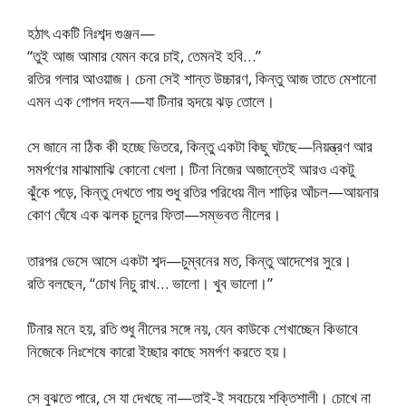
হঠাৎ একটি নিঃশব্দ গুঞ্জন—
“তুই আজ আমার যেমন করে চাই, তেমনই হবি…”
রতির গলার আওয়াজ। চেনা সেই শান্ত উচ্চারণ, কিন্তু আজ তাতে মেশানো
এমন এক গোপন দহন—যা টিনার হৃদয়ে ঝড় তোলে।
সে জানে না ঠিক কী হচ্ছে ভিতরে, কিন্তু একটা কিছু ঘটছে—নিয়ন্ত্রণ আর
সমর্পণের মাঝামাঝি কোনো খেলা। টিনা নিজের অজান্তেই আরও একটু
ঝুঁকে পড়ে, কিন্তু দেখতে পায় শুধু রতির পরিধেয় নীল শাড়ির আঁচল—আয়নার
কোণ ঘেঁষে এক ঝলক চুলের ফিতা—সম্ভবত নীলের।
তারপর ভেসে আসে একটা শব্দ—চুম্বনের মত, কিন্তু আদেশের সুরে।
রতি বলছেন, “চোখ নিচু রাখ… ভালো। খুব ভালো।”
টিনার মনে হয়, রতি শুধু নীলের সঙ্গে নয়, যেন কাউকে শেখাচ্ছেন কিভাবে
নিজেকে নিঃশেষে কারো ইচ্ছার কাছে সমর্পণ করতে হয়।
সে বুঝতে পারে, সে যা দেখছে না—তাই-ই সবচেয়ে শক্তিশালী। চোখে না