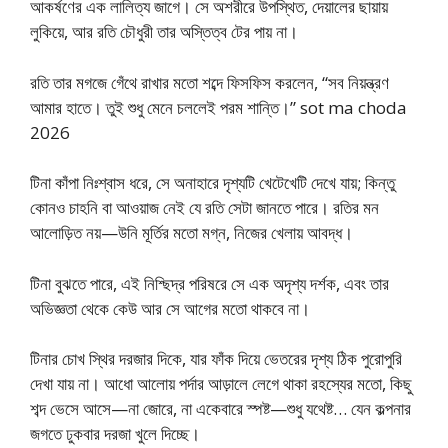
আকর্ষণের এক লালিত্য জাগে। সে অশরীরে উপস্থিত, দেয়ালের ছায়ায়
লুকিয়ে, আর রতি চৌধুরী তার অস্তিত্ব টের পায় না।
রতি তার মগজে গেঁথে রাখার মতো শব্দে ফিসফিস করলেন, “সব নিয়ন্ত্রণ
আমার হাতে। তুই শুধু মেনে চললেই পরম শান্তি।” sot ma choda
2026
টিনা কাঁপা নিঃশ্বাস ধরে, সে অনাহারে দৃশ্যটি খেটেখেটি দেখে যায়; কিন্তু
কোনও চাহনি বা আওয়াজ নেই যে রতি সেটা জানতে পারে। রতির মন
আলোড়িত নয়—উনি মূর্তির মতো মগ্ন, নিজের খেলায় আবদ্ধ।
টিনা বুঝতে পারে, এই নিশ্ছিদ্র পরিষরে সে এক অদৃশ্য দর্শক, এবং তার
অভিজ্ঞতা থেকে কেউ আর সে আগের মতো থাকবে না।
টিনার চোখ স্থির দরজার দিকে, যার ফাঁক দিয়ে ভেতরের দৃশ্য ঠিক পুরোপুরি
দেখা যায় না। আধো আলোয় পর্দার আড়ালে লেগে থাকা রহস্যের মতো, কিছু
শব্দ ভেসে আসে—না জোরে, না একেবারে স্পষ্ট—শুধু যথেষ্ট… যেন কল্পনার
জগতে ঢুকবার দরজা খুলে দিচ্ছে।