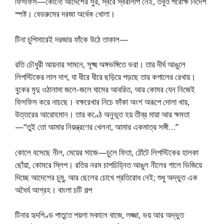
ফিসফিস—কোনো আদেশের সুর, স্বরে স্বরলিপি নেই, তবুও পরোক্ষ নির্দেশ
স্পষ্ট। বেডরুমের দরজা অর্ধেক খোলা।
টিনা চুপিসারেই দরজার ফাঁকে উঠে তাকাল—
রতি চৌধুরী আয়নার সামনে, সূক্ষ্ম অঙ্গভঙ্গিতে ভরা। তার দীর্ঘ আঙুলে
লিপস্টিকের লাল দাগ, যা ধীরে ধীরে ছড়িয়ে পড়ছে তার কপালের রেখায়।
বুকের মৃদু ওঠানামা জলে-জলে ঘামের আবরিত, আর কোমর যেন নিজেই
ফিসফিস করে নাচছে। বক্ষরেখার নিচে ফাঁকা অংশ অরূপে দোলা খায়,
উত্তরের আরোহমান। তার কণ্ঠে অনুভূত হয় তীব্র মায়া আর ক্ষমতা
—“তুই তো আমার নিয়ন্ত্রণের খেলনা, আমার একমাত্র সঙ্গী…”
কোলে বসেছে নীল, মেয়ের সাজে—চুলে ফিতা, ঠোঁটে লিপস্টিকের হালকা
ছোঁয়া, কোমরে স্লিপ। রতির নরম চাপচিহ্নিত আঙুল নীলের গালে ভিজিয়ে
দিচ্ছে আদেশের চুমু, আর ছেলের চোখে প্রতিরোধ নেই; শুধু অদ্ভুত এক
অধৈর্য আগ্রহ। বাংলা চটি গল্প
টিনার হৃদপিণ্ড পাতুতে পয়লা সকালে বাজে, লজ্জা, ভয় আর অদ্ভুত