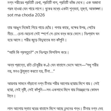
নগ্ন শরীরের প্রতিটি রেখা, প্রতিটি দাগ, প্রতিটি ভাঁজ দেখে। এক অজানা
গরম হাওয়া যেন গায়ে লাগে। বুকের মধ্যে একটা শূন্যতা, তৃষ্ণা, আকাঙ্ক্ষা।
sot ma choda 2026
তার আঙুল নিজেই গিয়ে গায়ে ছোঁয়। গলার কাছে, বক্ষের উপর, পেটের
নীচে… চেনা-অচেনা সেই স্পর্শে সে চোখ বন্ধ করে ফেলে। নিঃশ্বাস ঘন
হয়ে আসে। শরীর জুড়ে বিদ্যুতের মত কাঁপুনি।
“আমি কি প্রস্তুত?” সে নিঃশব্দে ফিসফিস করে।
অন্য প্রান্তে, রতি চৌধুরীর কণ্ঠ যেন বাতাসে ভেসে আসে—“শুধু শরীর
নয়, মনও উন্মুক্ত করতে হয়, টিনা…”
আয়নার সামনে দাঁড়ানো নগ্ন টিনার শরীর আলোর ছায়ায় মিশে যায়। সেই
ছায়া, সেই দৃষ্টি, সেই কাঁপুনি—সব একসাথে মিলে যায় নিয়ন্ত্রণের কোমল
টানে।
লাল আলোয় স্নাত ঘরের বাতাসে মিশে আছে চন্দনের গন্ধ। টিনার নগ্ন দেহ