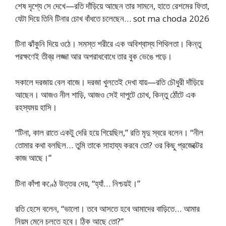
শেষ দৃশ্যে সে দেখে—রতি দাঁড়িয়ে আছেন তার সামনে, হাতে রেশমের ফিতা,
যেটা দিয়ে তিনি টিনার চোখ বাঁধতে চলেছেন… sot ma choda 2026
টিনা ঝাঁকুনি দিয়ে ওঠে। সমস্ত শরীরে এক অবিশ্বাস্য শিথিলতা। কিন্তু
পরক্ষণেই তীব্র লজ্জা আর অপরাধবোধে তার বুক ভেঙে পড়ে।
সকালে দরজায় বেল বাজে। দরজা খুলতেই দেখা যায়—রতি চৌধুরী দাঁড়িয়ে
আছেন। আজও নীল শাড়ি, আজও সেই দাপুটে চোখ, কিন্তু ঠোঁটে এক
রহস্যময় হাসি।
“টিনা, কাল রাতে একটু দেরি হয়ে গিয়েছিল,” রতি মৃদু স্বরে বলেন। “নীল
তোমার কথা বলছিল… তুমি তাকে সাহায্য করবে তো? ওর কিছু প্রজেক্টের
কাজ আছে।”
টিনা কাঁপা কণ্ঠে উত্তর দেয়, “হ্যাঁ… নিশ্চয়ই।”
রতি হেসে বলেন, “ভালো। তবে আসতে হবে আমাদের বাড়িতে… আমার
নিয়ম মেনে চলতে হবে। ঠিক আছে তো?”