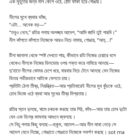
এক মুহূর্তের জন্য নীল কেঁপে ওঠে, ঠোঁট ফাঁকা হয়ে গোঙায়।
নীলের মুখে ব্যথার ভাঁজ,
“এটা… অনেক বড়—”
“তবুও নেবে,” রতির গলায় অলঙ্ঘ্য আদেশ, “আমি জানি তুই পারবি।”
নীল কাঁপতে কাঁপতে নিজেকে আরও নিচে নামায়, গোঙায়, “আহ্…!”
টিনা জানালা থেকে স্পষ্ট দেখতে পায়, কীভাবে রতি নিজের চেয়ারে বসে
থেকেও নীলকে নিজের ডিলডোর ওপর শক্ত করে নামিয়ে আনছে—
দু’হাতে নীলের কোমর চেপে ধরে, বারবার নিচে টেনে আনছে যেন নিজের
ভিতর গভীরভাবে আটকে ফেলতে চায়।
প্রতিটা ঠেলা তীব্র, নিয়ন্ত্রিত—আর প্রতিবারেই নীলের মুখ কুঁচকে ওঠে,
চোখ ভিজে ওঠে ব্যথা আর সুখের তীব্র মিশ্রতায়।
রতির স্তন দুলছে, ঘামে চকচক করছে তার পিঠ, কাঁধ—আর তার চোখ দুটো
যেন এক হিংস্র কামনার আগুনে জ্বলছে।
সে নিচু গলায় কিছু বলছে—হুকুম, আদেশ—আর নীল মাথা নেড়ে সে
আদেশ মেনে নিচ্ছে, গোঙাতে গোঙাতে নিজেকে সমর্পণ করছে। sot ma