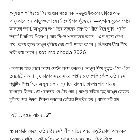
শয্যায় পাশ ফিরতে ফিরতে তার গায়ে এক অদ্ভুত উত্তাপ ছড়িয়ে পড়ে।
অন্ধকারে তার আঙুলগুলো যেন নিজেই পথ খুঁজে নেয়—প্রথমে বুকের ওপরে
আলতো স্পর্শ, আঙুলের ডগা দিয়ে স্তনের চারপাশে ধীরে ধীরে ঘূর্ণন, প্রতি
স্পর্শে শিরশিরে শিহরণ। তার নিপল শক্ত হয়ে আসে। এক হাতে চেপে
ধরে, অন্য হাতে আঙুল বুলিয়ে দেয় সেই শক্ত অংশে। নিঃশ্বাস ধীরে ধীরে
ভারী হয়ে আসে। sot ma choda 2026
একসময় হাত নেমে আসে পেটের নরম ত্বকে। আঙুল দিয়ে বৃত্ত এঁকে এঁকে
তলপেটে নামে। মৃদু চাপের সাথে সাথে পেটের মাংসপেশি কেঁপে ওঠে। সে
প্যান্টির উপর দিয়ে আঙুল চালায়, প্রথমে হালকা, তারপর গতি বাড়ায়।
কাপড়ের ভিজে ওঠা গরমভাব সে টের পায়। কাপড় সরিয়ে দুই আঙুল ভেতরে
ঢুকিয়ে দেয়, উষ্ণ, সিক্ত ত্বকের ছোঁয়ায় শিহরিত হয়। বাংলা চটি গল্প
“এটা… হচ্ছে আমার…?”
মনের পর্দায় ভেসে ওঠে রতির সেই নীল শাড়ির পাড়, দাপুটে চোখ, আজকের
রহস্যময় হাসি। সেই হাসি যেন তাকে চুম্বকের মতো টেনে নিচ্ছে।