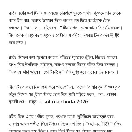
রতির নখের ডগা টিনার গুদবলয়ের চারপাশে ঘুরতে লাগল, প্রথমে ডান থেকে
বামে তিন বার, তারপর উপরের দিকে হালকা চাপ দিয়ে বলয়টাকে টেনে
ধরলেন। “আ… না… ওইখানে…” টিনার গলা থেকে কাতরানি বেরিয়ে এল।
নীল তাকে শান্ত করল স্তনের বোটায় নখ বসিয়ে, ব্যথায় টিনার দেহ弓形
হয়ে উঠল।
রতির জিভের ডগা প্রথমে বলয়ের বাইরের প্রান্তে ছুঁইল, জিভের সমতল
অংশ দিয়ে উপরিভাগ চাটলেন, তারপর বলয়ের নিচের ভাঁজে জিভ ঘষলেন।
“একদম কাঁচা আমের মতো টকটকে,” রতি মুগ্ধ হয়ে নাকের শব্দ করলেন।
নীল টিনার কানে ফিসফিস করে আদেশ দিল, “বলো, ‘আমার কুমারী গুদদ্বার
চাটুন মিসেস চৌধুরী’!” টিনার চোখ দিয়ে পানি গড়িয়ে পড়ল, “আ…আমার
কুমারী গুদ… চাটুন…” sot ma choda 2026
রতির জিভ এবার গভীরে ঢুকল, প্রথমে আধা সেন্টিমিটার ভাইব্রেট করে,
তারপর আরও গভীরে গিয়ে উপরের দিকে চাপ দিল। “ওহ! এত টাইট!” রতির
নিঃশ্বাস দ্রুত হয়ে উঠল। হঠাৎ তিনি টিনার মুখ নিজের গুদদ্বারে চাপ