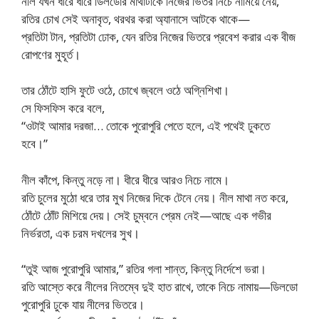
নীল যখন ধীরে ধীরে ডিলডোর মাথাটাকে নিজের ভিতর নিচে নামিয়ে নেয়,
রতির চোখ সেই অনাবৃত, থরথর করা অ্যানাসে আটকে থাকে—
প্রতিটা টান, প্রতিটা ঢোক, যেন রতির নিজের ভিতরে প্রবেশ করার এক বীজ
রোপণের মুহূর্ত।
তার ঠোঁটে হাসি ফুটে ওঠে, চোখে জ্বলে ওঠে অগ্নিশিখা।
সে ফিসফিস করে বলে,
“ওটাই আমার দরজা… তোকে পুরোপুরি পেতে হলে, এই পথেই ঢুকতে
হবে।”
নীল কাঁপে, কিন্তু নড়ে না। ধীরে ধীরে আরও নিচে নামে।
রতি চুলের মুঠো ধরে তার মুখ নিজের দিকে টেনে নেয়। নীল মাথা নত করে,
ঠোঁটে ঠোঁট মিশিয়ে দেয়। সেই চুম্বনে প্রেম নেই—আছে এক গভীর
নির্ভরতা, এক চরম দখলের সুখ।
“তুই আজ পুরোপুরি আমার,” রতির গলা শান্ত, কিন্তু নির্দেশে ভরা।
রতি আস্তে করে নীলের নিতম্বে দুই হাত রাখে, তাকে নিচে নামায়—ডিলডো
পুরোপুরি ঢুকে যায় নীলের ভিতরে।