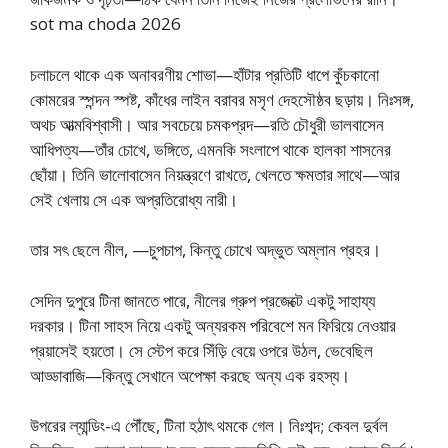
sot ma choda 2026
চলাচলে থাকে এক অনাবরণীয় শোভা—হাঁটার প্রতিটি ধাপে কুঁচকানো
কোমরের স্পন্দন স্পষ্ট, কাঁধের লাইন বরাবর মসৃণ দেহসৌষ্ঠব ছড়ায়। নিঃসঙ্গ,
অথচ আত্মবিশ্বাসী। আর সবচেয়ে চমকপ্রদ—রতি চৌধুরী ভালবাসেন
আধিপত্য—তাঁর চোখে, ভঙ্গিতে, এমনকি সংলাপে থাকে হালকা শাসনের
ছোঁয়া। তিনি ভালোবাসেন নিয়ন্ত্রণে রাখতে, খেলতে ক্ষমতার সাথে—আর
সেই খেলায় সে এক অপ্রতিরোধ্য নারী।
তার সৎ ছেলে নীল, —চুপচাপ, কিন্তু চোখে অদ্ভুত অম্লান প্রহর।
সেদিন দুপুরে টিনা জানতে পারে, নীলের গ্রুপ প্রজেক্টে একটু সাহায্য
দরকার। টিনা সাহস নিয়ে একটু অন্যরকম পরিবেশে মন ফিরিয়ে নেওয়ার
প্রয়াসেই হয়তো। সে স্টেপ করে সিঁড়ি বেয়ে ওপরে উঠল, ভেবেছিল
আড্ডাবাজি—কিন্তু সেখানে অপেক্ষা করছে অন্য এক রহস্য।
উপরের ল্যান্ডিং-এ পৌঁছে, টিনা হঠাৎ থমকে গেল। নিঃশব্দ; কেবল দুর্বল