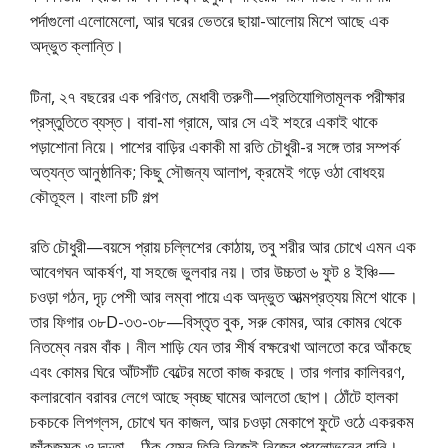
পর্দাগুলো এলোমেলো, আর ঘরের ভেতরে ছায়া-আলোয় মিশে আছে এক
অদ্ভুত ক্লান্তি।
টিনা, ২৭ বছরের এক পরিণত, মেধাবী তরুণী—প্রতিযোগিতামূলক পরীক্ষার
প্রস্তুতিতে ব্যস্ত। বাবা-মা গ্রামে, আর সে এই শহরে একাই থাকে
পড়াশোনা নিয়ে। পাশের বাড়ির একাকী মা রতি চৌধুরী-র সঙ্গে তার সম্পর্ক
অত্যন্ত আনুষ্ঠানিক; কিছু সৌজন্য আলাপ, ক্রমেই গড়ে ওঠা বোধহয়
কৌতূহল। বাংলা চটি গল্প
রতি চৌধুরী—বয়সে প্রায় চল্লিশের কোঠায়, তবু শরীর আর চোখে এমন এক
আবেগঘন আকর্ষণ, যা সহজে ভুলবার নয়। তার উচ্চতা ৬ ফুট ৪ ইঞ্চি—
চওড়া গঠন, দৃঢ় পেশী আর লম্বা পায়ে এক অদ্ভুত আত্মপ্রত্যয় মিশে থাকে।
তার ফিগার ৩৮D-৩৩-৩৮—বিস্তৃত বুক, সরু কোমর, আর কোমর থেকে
নিতম্বে নরম বাঁক। নীল শাড়ি যেন তার শীর্ষ বক্ষরেখা আলতো করে আঁকছে
এবং কোমর ঘিরে আঁটসাঁট বেল্টের মতো কাজ করছে। তার গলার কালিবরণ,
কলারবোন বরাবর লেগে আছে স্বচ্ছ ঘামের আলতো ছোপ। ঠোঁটে হালকা
চকচকে লিপগ্লস, চোখে ঘন কাজল, আর চওড়া মেকাপে ফুটে ওঠে একরকম
জাঁকজমক ও দৃঢ়তা—ঠিক যেমন তিনি নিজেই নিজের প্রলোভনের রানি।