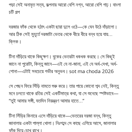
পড়া সেই অনাবৃত সত্য, কল্পনায় আরো বেশি নগ্ন, আরো বেশি গাঢ়। বাংলা
চটি গল্প
দরজার ফাঁক থেকে হঠাৎ একটা ছায়া দুলে ওঠে—কে যেন উঠে দাঁড়ালো।
আর ঠিক সেই মুহূর্তে দরজাটা ভেতর থেকে ধীরে ধীরে বন্ধ হয়ে যায়…
ক্লিক।
টিনা দাঁড়িয়ে থাকে কিছুক্ষণ। বুকের ভেতরটা ধকধক করছে। সে কিছুই
জানে না পুরোটা, কিন্তু জানে—এই যে না-জানা, এই যে অর্ধ-দেখা, অর্ধ-
শোনা—এটাই সবচেয়ে গভীর অনুভব। sot ma choda 2026
সে পেছন ফিরে সিঁড়ি নামতে শুরু করে। তার পায়ে কোনো শব্দ নেই, কিন্তু
মনে চলতে থাকে রতির সেই একটিমাত্র কথা, যা সে শুনেছে স্পষ্টভাবে—
“তুই আমার সঙ্গী, যতদিন নিয়ন্ত্রণ আমার হাতে…”
টিনা সিঁড়ির কিনারে এসে দাঁড়িয়ে থাকে—ভেতরের দরজা বন্ধ, কিন্তু
জানালার একটা পাল্লা খোলা। নিঃশব্দে সে কাছে এগিয়ে আসে, জানালার
ফাঁক দিয়ে চোখ রাখে।