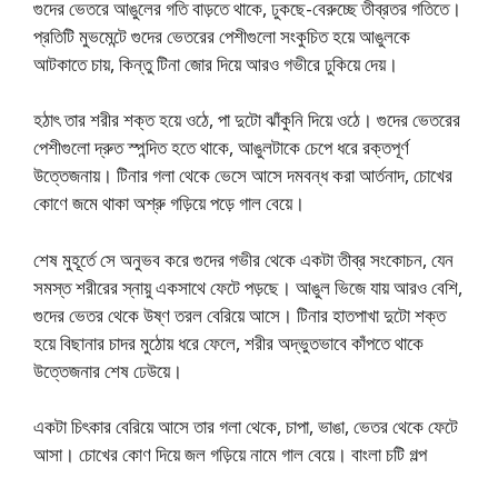
গুদের ভেতরে আঙুলের গতি বাড়তে থাকে, ঢুকছে-বেরুচ্ছে তীব্রতর গতিতে।
প্রতিটি মুভমেন্টে গুদের ভেতরের পেশীগুলো সংকুচিত হয়ে আঙুলকে
আটকাতে চায়, কিন্তু টিনা জোর দিয়ে আরও গভীরে ঢুকিয়ে দেয়।
হঠাৎ তার শরীর শক্ত হয়ে ওঠে, পা দুটো ঝাঁকুনি দিয়ে ওঠে। গুদের ভেতরের
পেশীগুলো দ্রুত স্পন্দিত হতে থাকে, আঙুলটাকে চেপে ধরে রক্তপূর্ণ
উত্তেজনায়। টিনার গলা থেকে ভেসে আসে দমবন্ধ করা আর্তনাদ, চোখের
কোণে জমে থাকা অশ্রু গড়িয়ে পড়ে গাল বেয়ে।
শেষ মুহূর্তে সে অনুভব করে গুদের গভীর থেকে একটা তীব্র সংকোচন, যেন
সমস্ত শরীরের স্নায়ু একসাথে ফেটে পড়ছে। আঙুল ভিজে যায় আরও বেশি,
গুদের ভেতর থেকে উষ্ণ তরল বেরিয়ে আসে। টিনার হাতপাখা দুটো শক্ত
হয়ে বিছানার চাদর মুঠোয় ধরে ফেলে, শরীর অদ্ভুতভাবে কাঁপতে থাকে
উত্তেজনার শেষ ঢেউয়ে।
একটা চিৎকার বেরিয়ে আসে তার গলা থেকে, চাপা, ভাঙা, ভেতর থেকে ফেটে
আসা। চোখের কোণ দিয়ে জল গড়িয়ে নামে গাল বেয়ে। বাংলা চটি গল্প