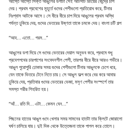
আস্তে আস্তে সিক্ত আঙুলের ডগাটা সেই আঁটসাঁট রিংয়ের কেন্দ্রে চাপ
দেয়। প্রথম প্রবেশের মুহূর্তে গুদের পেশীগুলো প্রতিরোধ করে, টিনার
নিঃশ্বাস আটকে আসে। সে ধীরে ধীরে চাপ দিয়ে আঙুলের প্রথম অস্থি
পর্যন্ত ঢুকিয়ে দেয়, গুদের ভেতরের উষ্ণতা তাকে চমকে দেয়। বাংলা চটি গল্প
“আহ… এতো… গরম…”
আঙুলের ডগা দিয়ে সে গুদের ভেতরের দেয়াল অনুভব করে, প্রথমে শুধু
প্রবেশপথের চারপাশের সংবেদনশীল পেশী, তারপর ধীরে ধীরে আরও গভীরে।
আঙুল পুরোপুরি ঢোকার সময় গুদের পেশীগুলো টিনার আঙুলকে চেপে ধরে,
যেন তাকে ভিতরে টেনে নিতে চায়। সে আঙুল অল্প করে বের করে আবার
ঢুকিয়ে দেয়, প্রতিবার গুদের ভেতরের ভেজা, মসৃণ পেশীর সংস্পর্শে তার
সমস্ত শরীর শিহরিত হয়।
“আঁ… রতি দি… এটা… কেমন যেন…”
পিছনের হাতের আঙুল গুদে খেলার সময় সামনের হাতটা তার ক্লিটে জোরালো
ঘর্ষণ চালিয়ে যায়। দুই দিক থেকে উত্তেজনা তাকে পাগল করে তোলে।