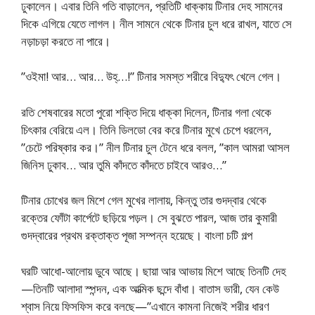
ঢুকালেন। এবার তিনি গতি বাড়ালেন, প্রতিটি ধাক্কায় টিনার দেহ সামনের
দিকে এগিয়ে যেতে লাগল। নীল সামনে থেকে টিনার চুল ধরে রাখল, যাতে সে
নড়াচড়া করতে না পারে।
”ওইমা! আর… আর… উহ্…!” টিনার সমস্ত শরীরে বিদ্যুৎ খেলে গেল।
রতি শেষবারের মতো পুরো শক্তি দিয়ে ধাক্কা দিলেন, টিনার গলা থেকে
চিৎকার বেরিয়ে এল। তিনি ডিলডো বের করে টিনার মুখে চেপে ধরলেন,
”চেটে পরিষ্কার কর।” নীল টিনার চুল টেনে ধরে বলল, ”কাল আমরা আসল
জিনিস ঢুকাব… আর তুমি কাঁদতে কাঁদতে চাইবে আরও…”
টিনার চোখের জল মিশে গেল মুখের লালায়, কিন্তু তার গুদদ্বার থেকে
রক্তের ফোঁটা কার্পেটে ছড়িয়ে পড়ল। সে বুঝতে পারল, আজ তার কুমারী
গুদদ্বারের প্রথম রক্তাক্ত পূজা সম্পন্ন হয়েছে। বাংলা চটি গল্প
ঘরটি আধো-আলোয় ডুবে আছে। ছায়া আর আভায় মিশে আছে তিনটি দেহ
—তিনটি আলাদা স্পন্দন, এক আত্মিক ছন্দে বাঁধা। বাতাস ভারী, যেন কেউ
শ্বাস নিয়ে ফিসফিস করে বলছে—”এখানে কামনা নিজেই শরীর ধারণ