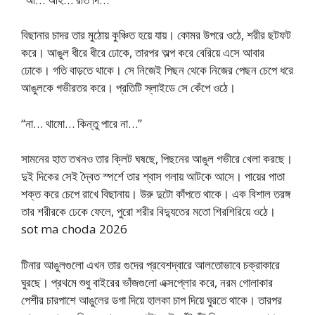
বিছানার চাদর তার মুঠোয় কুঞ্চিত হয়ে যায়। কোমর উপরে ওঠে, শরীর ছটফট
করে। আঙুল ধীরে ধীরে ঢোকে, তারপর অল্প করে বেরিয়ে এসে আবার
ঢোকে। গতি বাড়তে থাকে। সে নিজেই পিছন থেকে নিজের পেছন চেপে ধরে
আঙুলকে গভীরতর করে। প্রতিটি স্লাইডে সে কেঁপে ওঠে।
“না… থামো… কিন্তু পারে না…”
সামনের হাত তখনও তার ক্লিট ঘষছে, পিছনের আঙুল গভীরে খেলা করছে।
দুই দিকের সেই দ্বৈত স্পর্শে তার শ্বাস গলায় আটকে আসে। পায়ের পাতা
শক্ত করে চেপে রাখে বিছানায়। উরু দুটো কাঁপতে থাকে। এক বিশাল তরঙ্গ
তার শরীরকে ঢেকে ফেলে, পুরো শরীর বিদ্যুতের মতো শিরশিরিয়ে ওঠে।
sot ma choda 2026
টিনার আঙুলগুলো এখন তার গুদের প্রবেশদ্বারে আলতোভাবে চক্রাকারে
ঘুরছে। প্রথমে শুধু বাইরের ভাঁজগুলো এক্সপ্লোর করে, নরম গোলাকার
পেশীর চারপাশে আঙুলের ডগা দিয়ে হালকা চাপ দিয়ে ঘুরতে থাকে। তারপর