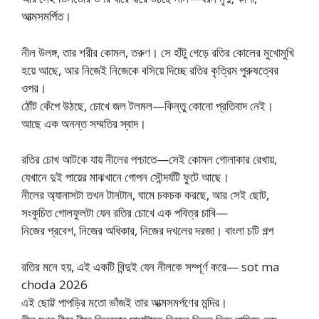
আত্মসমর্পিত।
নীল উলঙ্গ, তার শরীর কোমল, তরুণ। সে হাঁটু গেড়ে রতির কোলের মুখোমুখি
হয়ে আছে, আর নিজেই নিজেকে বসিয়ে দিচ্ছে রতির কৃত্রিম পুরুষত্বের
ওপর।
ঠোঁট কেঁপে উঠছে, চোখে জল টলমল—কিন্তু কোনো প্রতিবাদ নেই।
আছে এক অনন্ত সম্মতির স্বাদ।
রতির চোখ আটকে যায় নীলের পশ্চাতে—সেই কোমল গোলাকার রেখায়,
যেখানে দুই পায়ের মাঝখানে গোপন সৌন্দর্যটি ফুটে আছে।
নীলের অ্যানাসটা তখন টানটান, ঘামে চকচক করছে, আর সেই ছোট,
সংকুচিত গোলফুলটা যেন রতির চোখে এক পবিত্র চাবি—
নিজের প্রবেশ, নিজের অধিকার, নিজের দখলের দরজা। বাংলা চটি গল্প
রতির মনে হয়, এই একটি বিন্দুই যেন নীলকে সম্পূর্ণ করে— sot ma
choda 2026
এই ছোট্ট পাপড়ির মতো ভাঁজই তার আত্মসমর্পণের মন্দির।