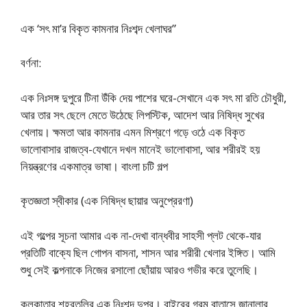
এক ‘সৎ মা’র বিকৃত কামনার নিঃশব্দ খেলাঘর”
বর্ণনা:
এক নিঃসঙ্গ দুপুরে টিনা উঁকি দেয় পাশের ঘরে-সেখানে এক সৎ মা রতি চৌধুরী,
আর তার সৎ ছেলে মেতে উঠেছে লিপস্টিক, আদেশ আর নিষিদ্ধ সুখের
খেলায়। ক্ষমতা আর কামনার এমন মিশ্রণে গড়ে ওঠে এক বিকৃত
ভালোবাসার রাজত্ব-যেখানে দখল মানেই ভালোবাসা, আর শরীরই হয়
নিয়ন্ত্রণের একমাত্র ভাষা। বাংলা চটি গল্প
কৃতজ্ঞতা স্বীকার (এক নিষিদ্ধ ছায়ার অনুপ্রেরণা)
এই গল্পের সূচনা আমার এক না-দেখা বান্ধবীর সাহসী প্লট থেকে-যার
প্রতিটি বাক্যে ছিল গোপন বাসনা, শাসন আর শরীরী খেলার ইঙ্গিত। আমি
শুধু সেই কল্পনাকে নিজের রসালো ছোঁয়ায় আরও গভীর করে তুলেছি।
কলকাতার শহরতলির এক নিঃশব্দ দুপুর। বাইরের গরম বাতাসে জানালার