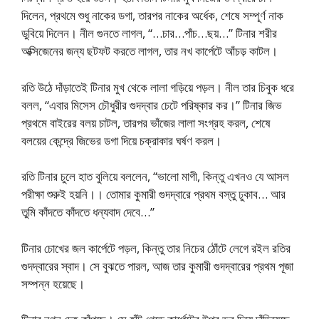
দিলেন, প্রথমে শুধু নাকের ডগা, তারপর নাকের অর্ধেক, শেষে সম্পূর্ণ নাক
ডুবিয়ে দিলেন। নীল গুনতে লাগল, “…চার…পাঁচ…ছয়…” টিনার শরীর
অক্সিজেনের জন্য ছটফট করতে লাগল, তার নখ কার্পেটে আঁচড় কাটল।
রতি উঠে দাঁড়াতেই টিনার মুখ থেকে লালা গড়িয়ে পড়ল। নীল তার চিবুক ধরে
বলল, “এবার মিসেস চৌধুরীর গুদদ্বার চেটে পরিষ্কার কর।” টিনার জিভ
প্রথমে বাইরের বলয় চাটল, তারপর ভাঁজের লালা সংগ্রহ করল, শেষে
বলয়ের কেন্দ্রে জিভের ডগা দিয়ে চক্রাকার ঘর্ষণ করল।
রতি টিনার চুলে হাত বুলিয়ে বললেন, “ভালো মাগী, কিন্তু এখনও যে আসল
পরীক্ষা শুরুই হয়নি।। তোমার কুমারী গুদদ্বারে প্রথম বস্তু ঢুকাব… আর
তুমি কাঁদতে কাঁদতে ধন্যবাদ দেবে…”
টিনার চোখের জল কার্পেটে পড়ল, কিন্তু তার নিচের ঠোঁটে লেগে রইল রতির
গুদদ্বারের স্বাদ। সে বুঝতে পারল, আজ তার কুমারী গুদদ্বারের প্রথম পূজা
সম্পন্ন হয়েছে।