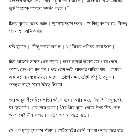
রতি তার আঙুল দিয়ে টিনার চিবুকে স্পর্শ করেন। “আজকের নিয়ম একটাই:
তুমি নিজেকে আমাকে সমর্পণ করবে।”
টিনার বুকের ভেতর গর্জন। শ্বাসপ্রশ্বাস দ্রুত। সে কিছু বলতে চায়, কিন্তু
গলায় শব্দ আটকে যায়।
রতি হাসেন। “কিছু বলতে হবে না। শুধু নিজের শরীরের ভাষা শুনো।”
টিনা আয়নার সামনে এসে দাঁড়ায়। ঘরের হালকা আলো তার গায়ে নেমে
আসে, যেন এক মৃদু পর্দা। তার চোখ দুটো আয়নায় আটকে যায়—সেখানে
এক অচেনা মেয়ে দাঁড়িয়ে আছে। চোখে লজ্জা, ঠোঁটে কাঁপুনি, তবু এক
অদ্ভুত সাহস জেগে উঠছে ভিতরে।
তার আঙুল ধীরে ধীরে শাড়ির আঁচল ধরে। গলার কাছে বাঁধা পিনটা খুলতেই
কাপড়টা কাঁধ থেকে সরে আসে। ধীরে ধীরে বুকে, পেটের উপর দিয়ে নেমে
আসে সেই নীল কাপড়। শাড়ির ঘের মেঝেতে পড়ে।
সে এক মুহূর্ত চুপ করে দাঁড়ায়। পেটিকোটের ডোরি আলগা করতে গিয়ে হাত