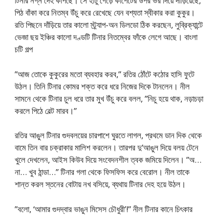
টিনার নগ্ন দেহ কাঁপছে। সে হাঁটু গেড়ে কার্পেটের উপর ভর দিয়ে দাঁড়িয়েছে,
পিঠ বাঁকা করে নিতম্ব উঁচু করে রেখেছে যেন বশ্যতা স্বীকার করা কুকুর।
রতি পিছনে দাঁড়িয়ে তার কালো স্ট্র্যাপ-অন ডিলডো ঠিক করছেন, লুব্রিক্যান্টে
ভেজা ছয় ইঞ্চির কালো দণ্ডটি টিনার নিতম্বের ফাঁকে লেগে আছে। বাংলা
চটি গল্প
”আজ তোকে কুকুরের মতো ব্যবহার করব,” রতির ঠোঁটে কঠোর হাসি ফুটে
উঠল। তিনি টিনার কোমর শক্ত করে ধরে নিজের দিকে টানলেন। নীল
সামনে থেকে টিনার চুল ধরে তার মুখ উঁচু করে বলল, ”নিচু হয়ে থাক, নড়াচড়া
করলে পিঠে বেল্ট মারব।”
রতির আঙুল টিনার গুদবলয়ের চারপাশে ঘুরতে লাগল, প্রথমে ডান দিক থেকে
বামে তিন বার চক্রাকার মালিশ করলেন। তারপর দু’আঙুল দিয়ে বলয় টেনে
খুলে দেখলেন, আইস কিউব দিয়ে সংবেদনশীল ত্বক জমিয়ে দিলেন। ”অ…
না… খুব ঠান্ডা…” টিনার গলা থেকে ফিসফিস করে বেরোল। নীল তাকে
শান্ত করল স্তনের বোটায় নখ বসিয়ে, ব্যথায় টিনার দেহ হয়ে উঠল।
”বলো, ‘আমার গুদদ্বার ভাঙুন মিসেস চৌধুরী’!” নীল টিনার কানে চিৎকার