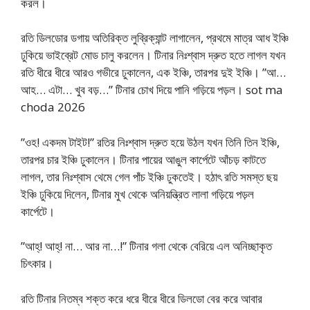
করল।
রতি ডিলডোর ডগায় অতিরিক্ত লুব্রিক্যান্ট লাগালেন, প্রথমে মাত্র আধ ইঞ্চি
ঢুকিয়ে ভাইব্রেট মোড চালু করলেন। টিনার নিঃশ্বাস দ্রুত হতে লাগল যখন
রতি ধীরে ধীরে আরও গভীরে ঢুকালেন, এক ইঞ্চি, তারপর দুই ইঞ্চি। ”আ…
আহ… এটা… খুব বড়…” টিনার চোখ দিয়ে পানি গড়িয়ে পড়ল। sot ma
choda 2026
”ওহ! একদম টাইট!” রতির নিঃশ্বাস দ্রুত হয়ে উঠল যখন তিনি তিন ইঞ্চি,
তারপর চার ইঞ্চি ঢুকালেন। টিনার পায়ের আঙুল কার্পেটে আঁচড় কাটতে
লাগল, তার নিঃশ্বাস থেমে গেল পাঁচ ইঞ্চি ঢুকতেই। হঠাৎ রতি সমস্ত ছয়
ইঞ্চি ঢুকিয়ে দিলেন, টিনার মুখ থেকে অনিয়ন্ত্রিত লালা গড়িয়ে পড়ল
কার্পেটে।
”আহ্! আহ্! না… আর না…!” টিনার গলা থেকে বেরিয়ে এল অনিচ্ছাকৃত
চিৎকার।
রতি টিনার নিতম্ব শক্ত করে ধরে ধীরে ধীরে ডিলডো বের করে আবার