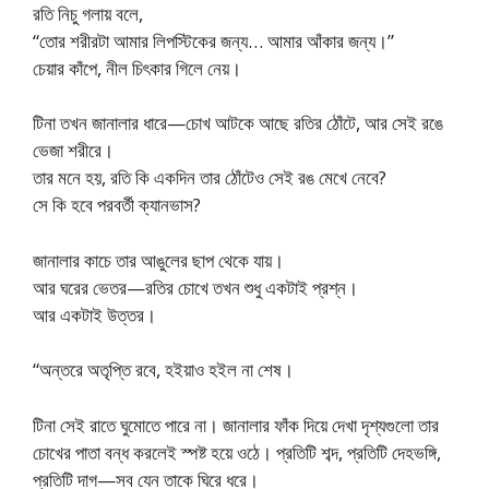
রতি নিচু গলায় বলে,
“তোর শরীরটা আমার লিপস্টিকের জন্য… আমার আঁকার জন্য।”
চেয়ার কাঁপে, নীল চিৎকার গিলে নেয়।
টিনা তখন জানালার ধারে—চোখ আটকে আছে রতির ঠোঁটে, আর সেই রঙে
ভেজা শরীরে।
তার মনে হয়, রতি কি একদিন তার ঠোঁটেও সেই রঙ মেখে নেবে?
সে কি হবে পরবর্তী ক্যানভাস?
জানালার কাচে তার আঙুলের ছাপ থেকে যায়।
আর ঘরের ভেতর—রতির চোখে তখন শুধু একটাই প্রশ্ন।
আর একটাই উত্তর।
“অন্তরে অতৃপ্তি রবে, হইয়াও হইল না শেষ।
টিনা সেই রাতে ঘুমোতে পারে না। জানালার ফাঁক দিয়ে দেখা দৃশ্যগুলো তার
চোখের পাতা বন্ধ করলেই স্পষ্ট হয়ে ওঠে। প্রতিটি শব্দ, প্রতিটি দেহভঙ্গি,
প্রতিটি দাগ—সব যেন তাকে ঘিরে ধরে।