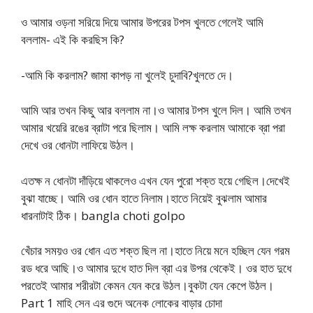
ও আমার ওড়না সরিয়ে দিয়ে আমার উপরের টপস খুলতে গেলেই আমি
বললাম- এই কি করছিস কি?
-আমি কি করলাম? জামা কাপড় না খুলেই চুদাবি?খুলতে দে।
আমি আর তখন কিছু আর বললাম না।ও আমার টপস খুলে দিল। আমি তখন
আমার খয়েরি রঙের ব্রাটা পরে ছিলাম। আমি লক্ষ করলাম আমাকে ব্রা পরা
দেখে ওর ধোনটা লাফিয়ে উঠল।
এতক্ষ ন ধোনটা দাঁড়িয়ে থাকলেও এখন যেন পুরো শক্ত হয়ে গেছিল।দেখেই
বুঝা যাচ্ছে। আমি ওর ধোন হাতে নিলাম।হাতে নিয়েই বুঝলাম আমার
ধারনাটাই ঠিক। bangla choti golpo
খেঁচার সময়ও ওর ধোন এত শক্ত ছিল না।হাতে নিয়ে মনে হচ্ছিল যেন গরম
রড ধরে আছি।ও আমার দুধে হাত দিল ব্রা এর উপর থেকেই। ওর হাত দুধে
পরতেই আমার শরীরটা কেমন যেন করে উঠল।বুকটা যেন কেপে উঠল।
Part 1 মাহি সেন এর গুদে অনেক লোকের বাড়ার চোদা