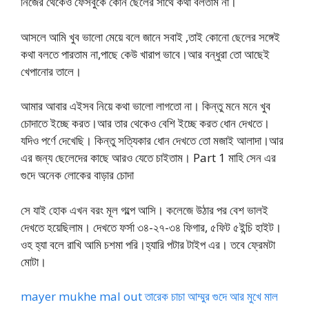
নিজের থেকেও ফেসবুকে কোন ছেলের সাথে কথা বলতাম না।
আসলে আমি খুব ভালো মেয়ে বলে জানে সবাই ,তাই কোনো ছেলের সঙ্গেই
কথা বলতে পারতাম না,পাছে কেউ খারাপ ভাবে।আর বন্ধুরা তো আছেই
খেপানোর তালে।
আমার আবার এইসব নিয়ে কথা ভালো লাগতো না। কিন্তু মনে মনে খুব
চোদাতে ইচ্ছে করত।আর তার থেকেও বেশি ইচ্ছে করত ধোন দেখতে।
যদিও পর্ণে দেখেছি। কিন্তু সত্যিকার ধোন দেখতে তো মজাই আলাদা।আর
এর জন্য ছেলেদের কাছে আরও যেতে চাইতাম। Part 1 মাহি সেন এর
গুদে অনেক লোকের বাড়ার চোদা
সে যাই হোক এখন বরং মূল গল্পে আসি। কলেজে উঠার পর বেশ ভালই
দেখতে হয়েছিলাম। দেখতে ফর্সা ৩৪-২৭-৩৪ ফিগার, ৫ফিট ৫ইন্চি হাইট।
ওহ হ্যা বলে রাখি আমি চশমা পরি।হ্যারি পটার টাইপ এর। তবে ফ্রেমটা
মোটা।
mayer mukhe mal out তারেক চাচা আম্মুর গুদে আর মুখে মাল