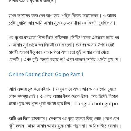
লালায় আমার মুখ ভরে যাচ্ছিল।
তখন আমাদের কাজ যেন ভাগ হয়ে গেছিল নিজের অজান্তেই। ও আমার
ঠোঁট চুসচিল আর আমি আমার মুখের ভেতর থাকা ওর জিভটা চুসছিলাম।
ওর মুখের রসগুলো গিলে গিলে খাচ্ছিলাম।মিনিট পাচেক এইভাবে চলার পর
ও আমার মুখ থেকে ওর জিভটা বের করলো। তারপর আমার উপর শুয়েই
মাথাটা হালকা উচু করে বলল-কিরে এখন তো তুই আমার লালা খেয়ে
ফেললি। এখন বুঝি ঘেন্না করছে না? এখন তাহলে আমার ধোনটা চুষে দে।
Online Dating Choti Golpo Part 1
আমি লজ্জায় চুপ করে রইলাম। ও বুঝল যে এখন আর আমার ধোন চুষতে
কোন সমস্যা নেই। ও এবার আমার উপর থেকে উঠল।আর উঠেই নিজের
জামা প্যান্ট সব খুলে পুরো নাংটো হয়ে নিল। bangla choti golpo
আমি ওর দিকে তাকালাম। দেখলাম ওর বুকে হালকা কিছু লোম।দেখে বেশ
খুশি হলাম।কারন আমার আবার বুকে লোম পছন্দ না। আমিও উঠে বসলাম।