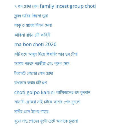
৭ গুদ চোদা ধোন family incest group choti
সুন্দর ভাবির পিছলা ভুদা
কাকু ও মায়ের মিলন মেলা
কাকিমা রঙিন চটি কাহিনী
ma bon choti 2026
কচি গুদে আঙ্গুল দিয়ে ফিঙ্গারিং আর দুধ টেপা
আমার প্রথম পরকীয়া এবং গ্রুপ সেক্স
টয়লেটে বোনের পোদ চোদা
বাথরুমে করার চটি গল্প
choti golpo kahini আম্মিজানের গুদ কুরবান
সাত টা ছোকরা মাই চটকে আমার পোদ চুদলো
মামীর গুদে ঠাপের বাহার
বুড়ো দাদু পোদের ফুটো চেটে আমাকে চুদলো