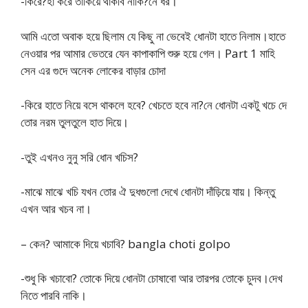
-কিরে?হা করে তাকিয়ে থাকবি নাকি?নে ধর।
আমি এতো অবাক হয়ে ছিলাম যে কিছু না ভেবেই ধোনটা হাতে নিলাম।হাতে
নেওয়ার পর আমার ভেতরে যেন কাপাকাপি শুরু হয়ে গেল। Part 1 মাহি
সেন এর গুদে অনেক লোকের বাড়ার চোদা
-কিরে হাতে নিয়ে বসে থাকলে হবে? খেচতে হবে না?নে ধোনটা একটু খচে দে
তোর নরম তুলতুলে হাত দিয়ে।
-তুই এখনও নুনু সরি ধোন খচিস?
-মাঝে মাঝে খচি যখন তোর ঐ দুধগুলো দেখে ধোনটা দাঁড়িয়ে যায়। কিন্তু
এখন আর খচব না।
– কেন? আমাকে দিয়ে খচাবি? bangla choti golpo
-শুধু কি খচাবো? তোকে দিয়ে ধোনটা চোষাবো আর তারপর তোকে চুদব।দেখ
নিতে পারবি নাকি।