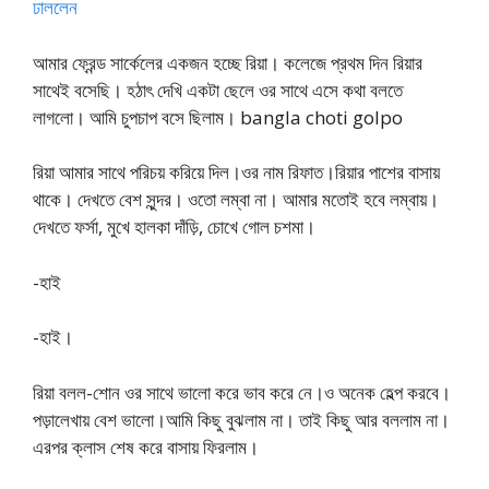
ঢাললেন
আমার ফ্রেন্ড সার্কেলের একজন হচ্ছে রিয়া। কলেজে প্রথম দিন রিয়ার
সাথেই বসেছি। হঠাৎ দেখি একটা ছেলে ওর সাথে এসে কথা বলতে
লাগলো। আমি চুপচাপ বসে ছিলাম। bangla choti golpo
রিয়া আমার সাথে পরিচয় করিয়ে দিল।ওর নাম রিফাত।রিয়ার পাশের বাসায়
থাকে। দেখতে বেশ সুন্দর। ওতো লম্বা না। আমার মতোই হবে লম্বায়।
দেখতে ফর্সা, মুখে হালকা দাঁড়ি, চোখে গোল চশমা।
-হাই
-হাই।
রিয়া বলল-শোন ওর সাথে ভালো করে ভাব করে নে।ও অনেক হেল্প করবে।
পড়ালেখায় বেশ ভালো।আমি কিছু বুঝলাম না। তাই কিছু আর বললাম না।
এরপর ক্লাস শেষ করে বাসায় ফিরলাম।