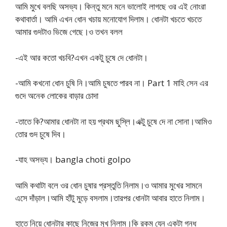
আমি মুখে বলছি অসভ্য। কিন্তু মনে মনে ভালোই লাগছে ওর এই নোংরা
কথাবার্তা। আমি এখন ধোন খচায় মনোযোগ দিলাম। ধোনটা খচতে খচতে
আমার গুদটাও ভিজে গেছে।ও তখন বলল
-এই আর কতো খচবি?এখন একটু চুষে দে ধোনটা।
-আমি কখনো ধোন চুষি নি।আমি চুষতে পারব না। Part 1 মাহি সেন এর
গুদে অনেক লোকের বাড়ার চোদা
-তাতে কি?আমার ধোনটা না হয় প্রথম ছুস্লি।এক্টু চুষে দে না সোনা।আমিও
তোর গুদ চুষে দিব।
-যাহ অসভ্য। bangla choti golpo
আমি কথাটা বলে ওর ধোন চুষার প্রস্তুতি নিলাম।ও আমার মুখের সামনে
এসে দাঁড়াল।আমি হাঁটু মুড়ে বসলাম।তারপর ধোনটা আবার হাতে নিলাম।
হাতে নিয়ে ধোনটার কাছে নিজের মুখ নিলাম।কি রকম যেন একটা গন্ধ