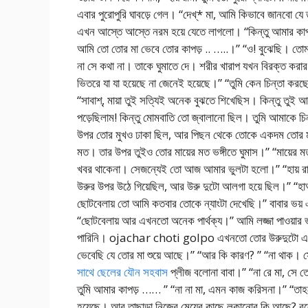
এবার পুরোপুরি ঘাবড়ে গেল। “দেখ্* মা, আমি কিভাবে জানবো যে
এখন আস্তে আস্তে নরম হয়ে যেতে লাগলো। “কিন্তু আমার কা
আমি তো তোর মা ভেবে তোর কাপড় .. …..।” “ও! বুঝেছি। তোমা
না সে কথা না। তাকে ঘুমাতে দে। শরীর খারাপ যখন বিরক্ত করা
ভিতরে যা যা হয়েছে না জেনেই হয়েছে।” “তুমি কেন চিন্তা করছো
“সাবাশ্, মায়া তুই সত্যিই অনেক বুঝতে শিখেছিস। কিন্তু তুই
পড়েছিলাম! কিন্তু মোমবাতি তো জ্বালানো ছিল। তুমি আমাকে চিন
উপর তোর মুখও ঢাকা ছিল, আর পিছন থেকে তোকে একদম তোর মায়
মত। তার উপর তুইও তোর মায়ের মত ভঙ্গীতে ঘুমাস।” “মায়ের মত
খবর থাকেনা। সেজন্যেই তো আজ আমার ভুলটা হলো।” “হায় রাম!
উরুর উপর উঠে গিয়েছিল, আর উরু দুটো আলগা হয়ে ছিল।” “হা
ছোটবেলায় তো আমি কতবার তোকে ন্যাংটা দেখেছি।” বাবার ভয় এ
“ছোটবেলায় আর এখনতো অনেক পার্থক্য।” আমি লজ্জা পাওয়ার 
পারিনি। ojachar choti golpo এখনতো তোর উরুদুটো একদম
ভেবেছি যে তোর মা শুয়ে আছে।” “আর কি কারণ? ” “না থাক। 
সাথে ছেলের যৌন সহবাস
প্লীজ বলোনা বাবা।” “না রে মা, সে
তুমি আমার কাপড় …… ” “না না মা, এমন কাজ করিসনা।” “তাহ
হয়েছে। আর তাছাড়া নিজের মেয়ের কাছে লুকানোর কি আছে? ব