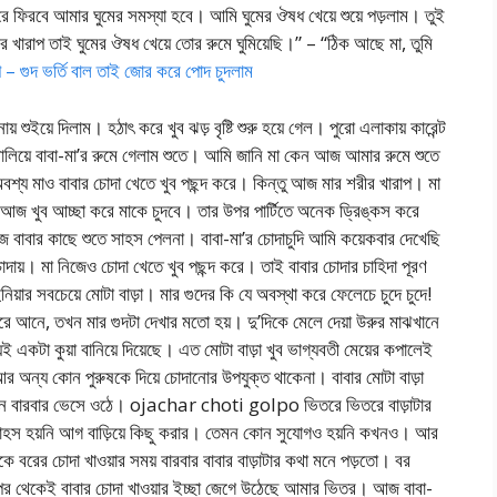
করে ফিরবে আমার ঘুমের সমস্যা হবে। আমি ঘুমের ঔষধ খেয়ে শুয়ে পড়লাম। তুই
খারাপ তাই ঘুমের ঔষধ খেয়ে তোর রুমে ঘুমিয়েছি।” – “ঠিক আছে মা, তুমি
্প – গুদ ভর্তি বাল তাই জোর করে পোদ চুদলাম
ুইয়ে দিলাম। হঠাৎ করে খুব ঝড় বৃষ্টি শুরু হয়ে গেল। পুরো এলাকায় কারেন্ট
লিয়ে বাবা-মা’র রুমে গেলাম শুতে। আমি জানি মা কেন আজ আমার রুমে শুতে
শ্য মাও বাবার চোদা খেতে খুব পছন্দ করে। কিন্তু আজ মার শরীর খারাপ। মা
ে আজ খুব আচ্ছা করে মাকে চুদবে। তার উপর পার্টিতে অনেক ড্রিঙ্কস করে
জ বাবার কাছে শুতে সাহস পেলনা। বাবা-মা’র চোদাচুদি আমি কয়েকবার দেখেছি
চোদায়। মা নিজেও চোদা খেতে খুব পছন্দ করে। তাই বাবার চোদার চাহিদা পূরণ
নিয়ার সবচেয়ে মোটা বাড়া। মার গুদের কি যে অবস্থা করে ফেলেচে চুদে চুদে!
করে আনে, তখন মার গুদটা দেখার মতো হয়। দু’দিকে মেলে দেয়া উরুর মাঝখানে
যিই একটা কুয়া বানিয়ে দিয়েছে। এত মোটা বাড়া খুব ভাগ্যবতী মেয়ের কপালেই
র অন্য কোন পুরুষকে দিয়ে চোদানোর উপযুক্ত থাকেনা। বাবার মোটা বাড়া
ামনে বারবার ভেসে ওঠে। ojachar choti golpo ভিতরে ভিতরে বাড়াটার
াহস হয়নি আগ বাড়িয়ে কিছু করার। তেমন কোন সুযোগও হয়নি কখনও। আর
কে বরের চোদা খাওয়ার সময় বারবার বাবার বাড়াটার কথা মনে পড়তো। বর
পর থেকেই বাবার চোদা খাওয়ার ইচ্ছা জেগে উঠেছে আমার ভিতর। আজ বাবা-