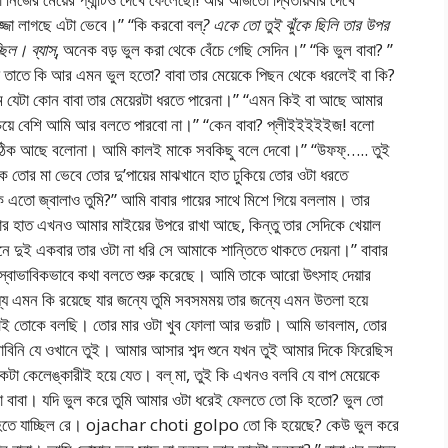
জা লাগছে এটা ভেবে।” “কি করবো বল্
? একে তো তুই ঝুঁকে ছিলি তার উপর
ছিল। ব্যাস্
, অনেক বড় ভুল করা থেকে বেঁচে গেছি সেদিন।” “কি ভুল বাবা? ”
 তাতে কি আর এমন ভুল হতো? বাবা তার মেয়েকে পিছন থেকে ধরলেই বা কি?
াম যেটা কোন বাবা তার মেয়েরটা ধরতে পারেনা।” “এমন কিই বা আছে আমার
চেয়ে বেশি আমি আর বলতে পারবো না।” “কেন বাবা? প্লীইইইইইজ! বলো
“ঠিক আছে বলোনা। আমি কালই মাকে সবকিছু বলে দেবো।” “উফফ্….. তুই
তোর মা ভেবে তোর দু’পায়ের মাঝখানে হাত ঢুকিয়ে তোর ওটা ধরতে
াকে এতো জ্বালাও তুমি?” আমি বাবার গায়ের সাথে মিশে গিয়ে বললাম। তার
বার হাত এখনও আমার মাইয়ের উপরে রাখা আছে, কিন্তু তার সেদিকে খেয়াল
নে দুই একবার তার ওটা না ধরি সে আমাকে শান্তিতে থাকতে দেয়না।” বাবার
 স্বাভাবিকভাবে কথা বলতে শুরু করেছে। আমি তাকে আরো উৎসাহ দেয়ার
ধ্যে এমন কি রয়েছে যার জন্যে তুমি সবসমময় তার জন্যে এমন উতলা হয়ে
তাই তোকে বলছি। তোর মার ওটা খুব ফোলা আর ভরাট। আমি ভাবলাম, তোর
ভাবিনি যে ওখানে তুই। আমার আসার শব্দ শুনে যখন তুই আমার দিকে ফিরেছিস
া কেলেঙ্কারীই হয়ে যেত। বল্ মা, তুই কি এখনও বলবি যে বাপ মেয়েকে
বাবা। যদি ভুল করে তুমি আমার ওটা ধরেই ফেলতে তো কি হতো? ভুল তো
 হতে যাচ্ছিল রে। ojachar choti golpo তো কি হয়েছে? কেউ ভুল করে