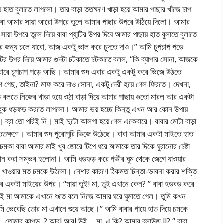
হাত বুলাতে লাগলো। তার বাড়া ততক্ষণে খাড়া হয়ে আমার পাছার খাঁজে চাপ
াবা আমার সায়া আরো উপরে তুলে আমার পাছার উপরে উঠিয়ে দিলো। আমার
ায়া উপরে তুলে দিয়ে বাবা প্যান্টির উপর দিয়ে আমার পাছায় হাত বুলাতে বুলাতে
নের জন্য চলে যাবো, আজ একটু ভাল করে চুদতে দাও।” আমি চুপচাপ পড়ে
ান্টির উপর দিয়ে আমার গুদটা চটকাতে চটকাতে বলল, “কি ব্যাপার সোনা, আজকে
ারে চুপচাপ পড়ে আছি। আমার গুদ এবার একটু একটু করে ভিজে উঠতে
ে গেছ, তাইনা? মাফ করে দাও সোনা, একটু দেরী হয়ে গেল ফিরতে। দেখনা,
তে নিজের খাড়া হয়ে ওঠা বাড়া দিয়ে আমার পাছায় গুতো মারল আর একটা
বুক ধড়ফড় করতে লাগলো। আমার ভয় হচ্ছে কিন্তু এখন আর কোন উপায়
 ব্রা তো পরিই নি। মাই দুটো আলগা হয়ে গেল একেবারে। বাবার মোটা বাড়া
য়েছে ততক্ষণে। আমার গুদ পুরোপুরি ভিজে উঠেছে। বাবা আমার একটা মাইতে হাত
মকা বাবা আমার মাই খুব জোরে টিপে ধরে আমাকে তার দিকে ঘুরানোর চেষ্টা
ন করা সম্ভব হলোনা। আমি ধড়ফড় করে গভীর ঘুম থেকে জেগে যাওয়ার
ক খাওয়ার মত চমকে উঠলো। নেশার কারণে ঠিকমত চিন্তা-ভাবনা করার শক্তি
 মাইয়ের উপর। “মায়া তুই! মা, তুই এখানে কেন? ” বাবা হড়বড় করে
ো তাই মা আমাকে এখানে শুতে বলে নিজে আমার ঘরে ঘুমাতে গেল। তুমি কখন
বেছি তোর মা এখানে শুয়ে আছে।” আমি বাবার গায়ে হাত দিয়ে চমকে
ানে….তোমার কাপড়..? আর! আর! উই… মা, এ কি? আমার ব্লাউজ !!? ” বাবা