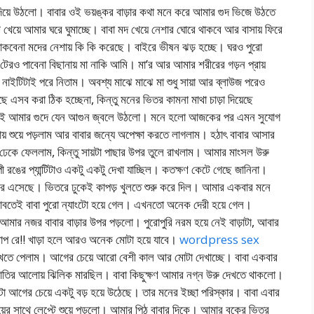
দিয়ে উঠলো। বাবার ওই ভয়ঙ্কর বাড়ার কথা মনে করে আমার গুদ ভিজে উঠতে
য়ে আমার ঘরে ঘুমাচ্ছে। বাবা মদ খেয়ে নেশার ঘোরে থাকবে আর বাসায় ফিরে
াকবেনা মদের নেশায় কি কি করেছে। বাইরে ভীষন ঝড় হচ্ছে। ঘরও পুরো
টেরও পাবেনা বিছানায় মা নাকি আমি। মা’র আর আমার শরীরের গড়ন প্রায়
নাইটিটাই পরে নিতাম। অবশ্য মাঝে মাঝে মা শুধু সায়া আর ব্লাউজ পরেও
সব করা ঠিক হচ্ছেনা, কিন্তু মনের ভিতর কামনা মাথা চাড়া দিয়েছে
ে হতেই আমার গুদে যেন আগুন জ্বলে উঠলো। মনে হলো আজকের পর এমন সুযোগ
় শুয়ে পড়লাম আর বাবার জন্যে অপেক্ষা করতে লাগলাম। হঠাৎ বাবার আসার
 মুখ ঢেকে ফেললাম, কিন্তু সায়টা পাছার উপর তুলে রাখলাম। আমার মাংসল উরু
রঙের প্যান্টিটাও একটু একটু দেখা যাচ্ছিল। কতক্ষণ কেটে গেছে জানিনা।
রে এসেছে। ভিতরে ঢুকেই কাপড় খুলতে শুরু করে দিল। আমার একবার মনে
াবতেই বাবা পুরো ন্যাংটো হয়ে গেল। এখনতো অনেক দেরী হয়ে গেল।
ার নজর বাবার বাড়ার উপর পড়লো। পুরোপুরি নরম হয়ে নেই বাড়াটা, আবার
াপ রে!! খাড়া হলে আরও অনেক মোটা হয়ে যাবে।
wordpress sex
েখতে পেলাম। আগের চেয়ে আরো বেশী কাল আর মোটা দেখাচ্ছে। বাবা একবার
াতির আলোয় ঝিলিক মারছিল। বাবা কিছুক্ষণ আমার নগ্ন উরু দেখতে থাকলো।
ড়াটা আগের চেয়ে একটু বড় হয়ে উঠেছে। তার মনের ইচ্ছা পরিস্কার। বাবা এবার
গায়ের সাথে লেপ্টে শুয়ে পড়লো। আমার পিঠ বাবার দিকে। আমার বুকের ভিতর