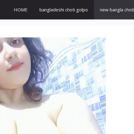
HOME
bangladeshi choti golpo
new bangla chot