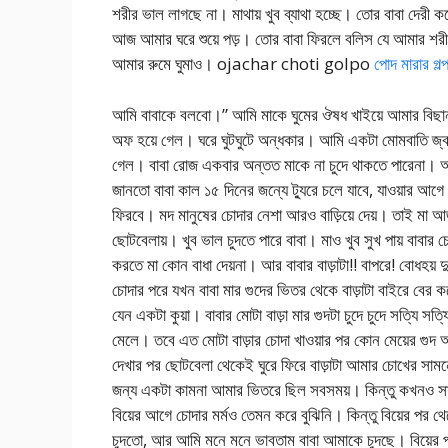
শরীর ভাল লাগছে না। মাথায় খুব ব্যাথা হচ্ছে। তোর বাবা দেরী 
আজ আমার ঘরে শুয়ে পড়। তোর বাবা ফিরলে বলিস যে আমার শরীর 
আমার রুমে ঘুমাও। ojachar choti golpo
পোদ মারার গল
আমি বাবাকে বলবো।” আমি মাকে ঘুমের ঔষধ খাইয়ে আমার বিছানায় শ
অফ হয়ে গেল। ঘরে ঘুটঘুটে অন্ধকার। আমি একটা মোমবাতি জ্বা
গেল। বাবা রোজ একবার অন্তত মাকে না চুদে থাকতে পারেনা। অব
জানতো বাবা কাল ১৫ দিনের জন্যে ট্যুরে চলে যাবে, যাওয়ার আগ
ফিরবে। মদ মানুষের চোদার নেশা আরও বাড়িয়ে দেয়। তাই মা আ
ছোটবেলায়। খুব ভাল চুদতে পারে বাবা। মাও খুব সুখ পায় বাবার 
করতে মা কোন বাধা দেয়না। আর বাবার বাড়াটা!! বাপরে! বোধহয় দু
চোদার পরে যখন বাবা মার গুদের ভিতর থেকে বাড়াটা বাইরে বের 
যেন একটা কুয়া। বাবার মোটা বাড়া মার গুদটা চুদে চুদে সত্যি সত্
মেলে। তবে এত মোটা বাড়ার চোদা খাওয়ার পর কোন মেয়ের গুদ আ
দেখার পর ছোটবেলা থেকেই ঘুরে ফিরে বাড়াটা আমার চোখের স
জন্য একটা কামনা আমার ভিতরে ছিল সবসময়। কিন্তু কখনও স
বিয়ের আগে চোদার মর্মও তেমন করে বুঝিনি। কিন্তু বিয়ের পর থে
চুদতো, আর আমি মনে মনে ভাবতাম বাবা আমাকে চুদছে। বিয়ের 