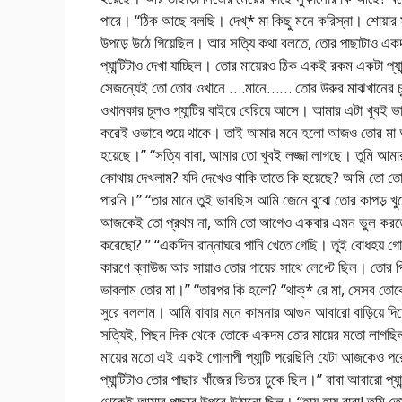
পারে। “ঠিক আছে বলছি। দেখ্* মা কিছু মনে করিস্না। শোয়ার 
উপড়ে উঠে গিয়েছিল। আর সত্যি কথা বলতে, তোর পাছাটাও এক
প্যান্টিটাও দেখা যাচ্ছিল। তোর মায়েরও ঠিক একই রকম একটা প্যা
সেজন্যেই তো তোর ওখানে ….মানে…… তোর উরুর মাঝখানের চুলও প্
ওখানকার চুলও প্যান্টির বাইরে বেরিয়ে আসে। আমার এটা খুবই 
করেই ওভাবে শুয়ে থাকে। তাই আমার মনে হলো আজও তোর মা আম
হয়েছে।” “সত্যি বাবা, আমার তো খুবই লজ্জা লাগছে। তুমি আমা
কোথায় দেখলাম? যদি দেখেও থাকি তাতে কি হয়েছে? আমি তো তোর
পারনি।” “তার মানে তুই ভাবছিস আমি জেনে বুঝে তোর কাপড় খু
আজকেই তো প্রথম না, আমি তো আগেও একবার এমন ভুল করতে 
করেছো? ” “একদিন রান্নাঘরে পানি খেতে গেছি। তুই বোধহয় গোস
কারণে ব্লাউজ আর সায়াও তোর গায়ের সাথে লেপ্টে ছিল। তোর 
ভাবলাম তোর মা।” “তারপর কি হলো? “থাক্* রে মা, সেসব তোক
সুরে বললাম। আমি বাবার মনে কামনার আগুন আবারো বাড়িয়ে দিত
সত্যিই, পিছন দিক থেকে তোকে একদম তোর মায়ের মতো লাগছিল
মায়ের মতো এই একই গোলাপী প্যান্টি পরেছিলি যেটা আজকেও 
প্যান্টিটাও তোর পাছার খাঁজের ভিতর ঢুকে ছিল।” বাবা আবারো প্
থেকেই আমার পাছার উপরে উঠানো ছিল। “হায় হায় বাবা! তুমি তো