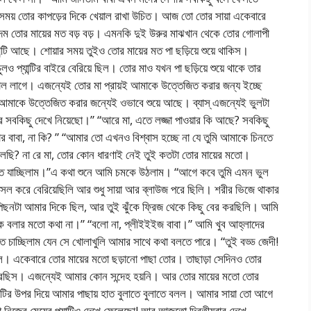
সময় তোর কাপড়ের দিকে খেয়াল রাখা উচিত। আজ তো তোর সায়া একেবারে
দম তোর মায়ের মত বড় বড়। এমনকি দুই উরুর মাঝখান থেকে তোর গোলাপী
ন্টি আছে। শোয়ার সময় তুইও তোর মায়ের মত পা ছড়িয়ে শুয়ে থাকিস।
যান্টির বাইরে বেরিয়ে ছিল। তোর মাও যখন পা ছড়িয়ে শুয়ে থাকে তার
ভাল লাগে। এজন্যেই তোর মা প্রায়ই আমাকে উত্তেজিত করার জন্য ইচ্ছে
াকে উত্তেজিত করার জন্যেই ওভাবে শুয়ে আছে। ব্যাস্ এজন্যেই ভুলটা
র সবকিছু দেখে নিয়েছো।” “আরে মা, এতে লজ্জা পাওয়ার কি আছে? সবকিছু
 বাবা, না কি? ” “আমার তো এখনও বিশ্বাস হচ্ছে না যে তুমি আমাকে চিনতে
লেছি? না রে মা, তোর কোন ধারণাই নেই তুই কতটা তোর মায়ের মতো।
যাচ্ছিলাম।”এ কথা শুনে আমি চমকে উঠলাম। “আগে কবে তুমি এমন ভুল
ল করে বেরিয়েছিলি আর শুধু সায়া আর ব্লাউজ পরে ছিলি। শরীর ভিজে থাকার
পিছনটা আমার দিকে ছিল, আর তুই ঝুঁকে ফ্রিজ থেকে কিছু বের করছিলি। আমি
ে বলার মতো কথা না।” “বলো না, প্লীইইইজ বাবা।” আমি খুব আহ্লাদের
ে চাচ্ছিলাম যেন সে খোলাখুলি আমার সাথে কথা বলতে পারে। “তুই বড্ড জেদী!
। একেবারে তোর মায়ের মতো ছড়ানো পাছা তোর। তাছাড়া সেদিনও তোর
পরেছিস। এজন্যেই আমার কোন সন্দেহ হয়নি। আর তোর মায়ের মতো তোর
যান্টির উপর দিয়ে আমার পাছায় হাত বুলাতে বুলাতে বলল। আমার সায়া তো আগে
 নিজের মেয়ের প্যান্টিও দেখে ফেলেছো! আর আজতো দ্বিতীয়বার দেখে