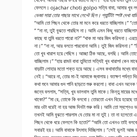
ফেললে। ojachar choti golpo সত্যি বাবা, আমার খুব লজ্
ভেজা সায়া তোর পাছার সাথে লেপ্টে ছিল। প্যান্টিটা স্পষ্ট দেখা যাচ্
“আমি তো পিছন থেকে তোর মা মনে করে ধরতে যাচ্ছিলাম।” “তো
” “না না, তুই বুঝতে পারছিস না। আমি এমন কিছু ধরতে যাচ্ছিল
কাছে যা তুমি ধরতে পারো না?” “থাক মা আর জিদ করিসনা। এর
না।” “না না, আর বলতে পারবোনা আমি। তুই জিদ করিসনা।” 
তো খুব খারাপ হয়ে গেছিস। আচ্ছা ঠিক আছে, বলছি। আমি তোকে 
যাচ্ছিলাম।” “হায় রাম!! বাবা তুমিতো সত্যিই খুব খারাপ! কেন ম
বাড়াটা লোহার মতো শক্ত হয়ে আছে। এসব কথাবার্তার মধ্যে বা
নেই। “আরে না, তোর মা-ই আমাকে জ্বালায়। যতক্ষণ পর্যন্ত দি
কথা শুনে আমার গুদ পানি ছাড়তে শুরু করলো। বাবা এখন অনেক
জন্যে বললাম, “সত্যি, খুব ভালবাস তুমি মাকে। কিন্তু মায়ের ম
থাকো?” “মা রে, তোকে কি বলবো। তোরতো এখন বিয়ে হয়েছে 
মার ওটা ধরেই না হয় আজ দিনটা শুরু করি। আমি তো স্বপ্নেও 
তখনই আমি বুঝতে পারলাম যে তোর মা না তুই। তা না হলেতো একট
পিছন থেকে ধরে ফেললে কি হতো?” “আমি তো এখনও তাই বলবো 
সবারই হয়। আমি বাবাকে উৎসাহ দিচ্ছিলাম। “সেই ভুলই আজ