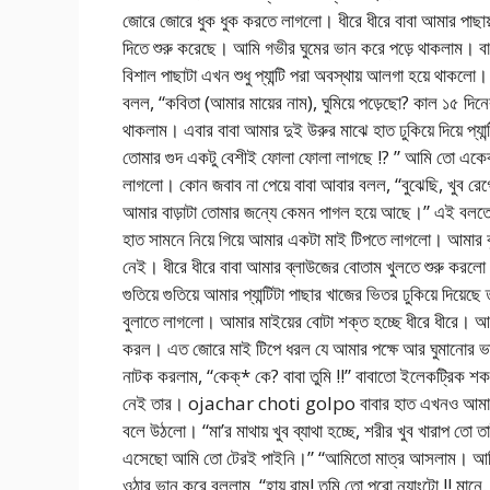
জোরে জোরে ধুক ধুক করতে লাগলো। ধীরে ধীরে বাবা আমার পাছায় 
দিতে শুরু করেছে। আমি গভীর ঘুমের ভান করে পড়ে থাকলাম। ব
বিশাল পাছাটা এখন শুধু প্যান্টি পরা অবস্থায় আলগা হয়ে থাকলো। স
বলল, “কবিতা (আমার মায়ের নাম), ঘুমিয়ে পড়েছো? কাল ১৫ দি
থাকলাম। এবার বাবা আমার দুই উরুর মাঝে হাত ঢুকিয়ে দিয়ে প্য
তোমার গুদ একটু বেশীই ফোলা ফোলা লাগছে !? ” আমি তো একেব
লাগলো। কোন জবাব না পেয়ে বাবা আবার বলল, “বুঝেছি, খুব রেগ
আমার বাড়াটা তোমার জন্যে কেমন পাগল হয়ে আছে।” এই বলতে বল
হাত সামনে নিয়ে গিয়ে আমার একটা মাই টিপতে লাগলো। আমার 
নেই। ধীরে ধীরে বাবা আমার ব্লাউজের বোতাম খুলতে শুরু করলো।
গুতিয়ে গুতিয়ে আমার প্যান্টিটা পাছার খাজের ভিতর ঢুকিয়ে দি
বুলাতে লাগলো। আমার মাইয়ের বোটা শক্ত হচ্ছে ধীরে ধীরে। আচ
করল। এত জোরে মাই টিপে ধরল যে আমার পক্ষে আর ঘুমানোর ভা
নাটক করলাম, “কেক্* কে? বাবা তুমি !!” বাবাতো ইলেকট্রিক শ
নেই তার। ojachar choti golpo বাবার হাত এখনও আমার একটা
বলে উঠলো। “মা’র মাথায় খুব ব্যাথা হচ্ছে, শরীর খুব খারাপ ত
এসেছো আমি তো টেরই পাইনি।” “আমিতো মাত্র আসলাম। আমি ভে
ওঠার ভান করে বললাম, “হায় রাম! তুমি তো পুরো ন্যাংটো !! ম