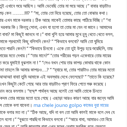
 তুই এখানে শুয়ে আছিস। আমি ভেবেছি তোর মা শুয়ে আছে।” বাবার বাড়াটাও
পড় কেন ………!!!? ” “মা, তোর তো বিয়ে হয়েছে, তোর তো বোঝার কথা।
র এখন মাকে দরকার। ঠিক আছে মাকেই তোমার কাছে পাঠিয়ে দিচ্ছি।” “না
র দরকার কি। কিন্তু সোনা, এখন যা হলো তা তোর মা যেন না জানে। আমাদের
 বাবা? মা কিছুই জানবে না।” বাবা খুশি হয়ে আমার মুখে চুমু খেতে খেতে বলল,
 আমাকে প্রথমেই কিছু বলিসনি কেন? ” “কিভাবে বলবো? আমি তো ঘুমিয়ে
তে পারনি কেন?! ” “কিভাবে চিনবো। একে তো তুই উপুড় হয়ে শুয়েছিলি, তার
ের মতে দেখায়।” “তার মানে?” “তোর শরীরের গড়ন একেবারে তোর মায়ের
 করে ঘুমাই!! বুঝলাম না ! ” “সেও যখন শোয় তার কাপড় কোথায় থাকে কোন
 তাহলে কি আমার কাপড়ও….? ” “হ্যারে মা, তোর শায়াটাও তোর মায়ের মতো
আআআ! বাবা! তুমি আমাকে এই অবস্থায় দেখে ফেলেছো? ” “তাতে কি হয়েছে?
খন কিছুটা কেটে গেছে আর তার বাড়াটাও প্রাণ ফিরে পেতে শুরু করেছে।
ভান করে বললাম। “হুম্ম্* পার্থক্য আছে বলেই তো আমি তোকে চিনতে
 তোর মায়ের মতো হয়ে গেছে। এছাড়া আরও কারণ আছে যার জন্যে আমি
সে তোকে বলা যাবেনা।
ma chele jouno golpo কাজের বুয়া মায়ের
 তোকে বলার মত না।” “ঠিক আছে, যদি না বল তো আমি কালই মাকে বলে দেব যে
লে বলো।” “বুঝতে পারছিনা কিভাবে বলবো।” “আরে বাবা, আমারও তো বিয়ে
লে ফেল না।” আমি জানতাম বাবা এখন মদের নেশায় সবকিছু বলে ফেলতে