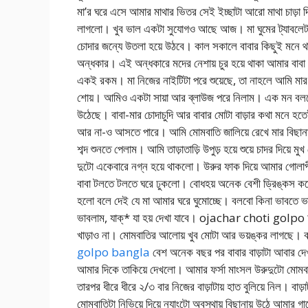
মা’র ঘরে এসে আমার মাথার ভিতর সেই ইচ্ছাটা আরো মাথা চাড়া 
লাগলো। খুব ভাল একটা সুযোগও আছে আজ। মা ঘুমের ট্যাবলেট খে
চোদার জন্যে উতলা হয়ে উঠবে। কাল সকালে বাবার কিছুই মনে থ
অন্ধকার। এই অন্ধকারে মদের নেশায় চুর হয়ে থাকা আমার বাবা 
একই রকম। মা নিজের নাইটিটা পরে শুয়েছে, তা নাহলে আমি মার 
শোয়। আমিও একটা সায়া আর ব্লাউজ পরে নিলাম। এক মন বলছে এ
উঠেছে। বাবা-মার চোদাচুদি আর বাবার মোটা বাড়ার কথা মন
আর না-ও আসতে পারে। আমি মোমবাতি জালিয়ে রেখে মার বিছানায
শব্দ শুনতে পেলাম। আমি তাড়াতাড়ি উপুড় হয়ে শুয়ে চাদর দিয়ে
দুটো একেবারে নগ্ন হয়ে থাকলো। উরুর ফাক দিয়ে আমার গোলাপী 
বাবা টলতে টলতে ঘরে ঢুকলো। বোধহয় অনেক বেশী ড্রিঙ্কস ক
হলো বলে দেই যে মা আমার ঘরে ঘুমোচ্ছে। বলবো কিনা ভাবতে ভ
ভাবলাম, যাক্* যা হয় দেখা যাবে। ojachar choti golpo আম
খাড়াও না। মোমবাতির আলোয় খুব মোটা আর ভয়ঙ্কর লাগছে। ব
golpo bangla
বেশ অনেক বছর পর বাবার বাড়াটা আবার দ
আমার দিকে তাকিয়ে দেখলো। আমার ফর্সা মাংসল উরুদুটো মোমব
তারপর ধীরে ধীরে ২/৩ বার নিজের বাড়াটায় হাত বুলিয়ে নিল। বা
মোমবাতিটা নিভিয়ে দিয়ে ন্যাংটো অবস্থায় বিছানায় উঠে আমার 