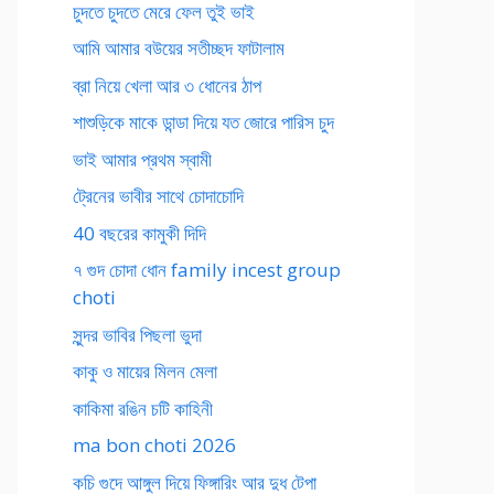
চুদতে চুদতে মেরে ফেল তুই ভাই
আমি আমার বউয়ের সতীচ্ছদ ফাটালাম
ব্রা নিয়ে খেলা আর ৩ ধোনের ঠাপ
শাশুড়িকে মাকে ডান্ডা দিয়ে যত জোরে পারিস চুদ
ভাই আমার প্রথম স্বামী
ট্রেনের ভাবীর সাথে চোদাচোদি
40 বছরের কামুকী দিদি
৭ গুদ চোদা ধোন family incest group
choti
সুন্দর ভাবির পিছলা ভুদা
কাকু ও মায়ের মিলন মেলা
কাকিমা রঙিন চটি কাহিনী
ma bon choti 2026
কচি গুদে আঙ্গুল দিয়ে ফিঙ্গারিং আর দুধ টেপা