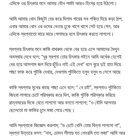
এদিকে ওর চিৎকার শুনে আমার যৌন পশুটা আরও হিংস্র হয়ে উঠলো।
আমি আমার ধোন কিছুটা বের করে দিলাম গায়ের সব শক্তি দিয়ে কড়া ঠাপ,
এবার আমার ধোন ওর গুদের ভেতর ঢুকে খাপে খাপে সেট হয়ে গেল, আর
এদিকে স্বপ্নাতো মারে মারে গেলামরে বলে চিৎকার করতে লাগলো।
স্বপ্নার চিৎকার শুনে কাকি বাথরুম থেকে বের হয়ে এসে আমাদের মৈথুন
অবস্থায় দেখে বলে; ”ধুর স্বপ্না তোর চিৎকার শুইনে আমি অর্ধেক হেগেই
বের হয়ে আসলাম জল দিয়ে ছুঁচিও নাই এই দেখ” বলে ঘুরে দুই হাত দিয়ে
পাছা ফাক করে পুটকি দেখায়, দেখলাম পুটকিতে হলুদ হলুদ গু লেগে আছে
কাকি স্বপ্নার মুখের কাছে পাছা এনে বলে; ” নে চাট”, স্বপ্নাও পুটকিতে
জিহবা লাগায়ে চেটে পরিস্কার করে দিল, কাকি পুটকি পরিস্কার করিয়ে
রান্নাঘরের দিকে যেতে লাগলো আর বলতে লাগলো; ”ও বৌদি আপনার
ছেলেতো মা কাকির চুদে মজা পেয়ে গেছে।
আমি স্বপ্নাকে জিজ্ঞেস করলাম; ”গু চেটে খেলি তোর ঘিন্না লাগলো না”,
স্বপ্না উত্তরে বলল: ”নাহ, চোদন লীলায় যত নোংরমি তত মজা” আমি আর