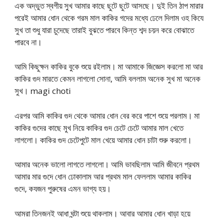
এক অদ্ভুত স্বগীয় সুখ আমার কাছে ছুটে ছুটে আসছে। দুই তিন ঠাপ মারার
পরেই আমার ধোন থেকে গরম মাল কাকির গদের মধ্যে ঢেলে দিলাম ওহ কিযে
সুখ তা শুধু যারা চুদেছে তারাই বুঝতে পারবে কিন্ত শব্দ চয়ন করে বোঝাতে
পারবে না।
আমি কিছুক্ষন কাকির বুকে শুয়ে রইলাম। মা আমাকে জিজ্ঞেস করলো মা আর
কাকির গুদ মারতে কেমন লাগলো সোনা, আমি বললাম অনেক সুখ মা অনেক
সুখ। magi choti
এরপর আমি কাকির গুদ থেকে আমার ধোন বের করে পাশে শুয়ে পরলাম। মা
কাকির গুদের কাছে মুখ নিয়ে কাকির গুদ চেটে চেটে আমার মাল খেতে
লাগলো। কাকির গুদ চেটেপুটে মাল খেয়ে আমার ধোন চাটা শুরু করলো।
আমার অনেক ভালো লাগতে লাগলো। আমি ভাবছিলাম আমি জীবনে প্রথম
আমার মার গুদে ধোন ঢোকালাম আর প্রথম মাল ফেললাম আমার কাকির
গুদে, কযজন পুরুষের এমন ভাগ্য হয়।
আমরা তিনজনই আধা ঘন্টা শুয়ে থাকলাম। আবার আমার ধোন খাড়া হয়ে