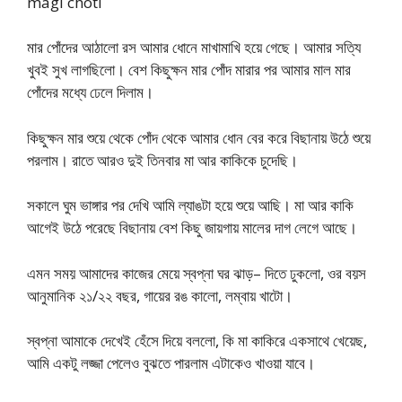
magi choti
মার পোঁদের আঠালো রস আমার ধোনে মাখামাখি হয়ে গেছে। আমার সত্যি
খুবই সুখ লাগছিলো। বেশ কিছুক্ষন মার পোঁদ মারার পর আমার মাল মার
পোঁদের মধ্যে ঢেলে দিলাম।
কিছুক্ষন মার শুয়ে থেকে পোঁদ থেকে আমার ধোন বের করে বিছানায় উঠে শুয়ে
পরলাম। রাতে আরও দুই তিনবার মা আর কাকিকে চুদেছি।
সকালে ঘুম ভাঙ্গার পর দেখি আমি ল্যাঙটা হয়ে শুয়ে আছি। মা আর কাকি
আগেই উঠে পরেছে বিছানায় বেশ কিছু জায়গায় মালের দাগ লেগে আছে।
এমন সময় আমাদের কাজের মেয়ে স্বপ্না ঘর ঝাড়– দিতে ঢুকলো, ওর বয়স
আনুমানিক ২১/২২ বছর, গায়ের রঙ কালো, লম্বায় খাটো।
স্বপ্না আমাকে দেখেই হেঁসে দিয়ে বললো, কি মা কাকিরে একসাথে খেয়েছ,
আমি একটু লজ্জা পেলেও বুঝতে পারলাম এটাকেও খাওয়া যাবে।