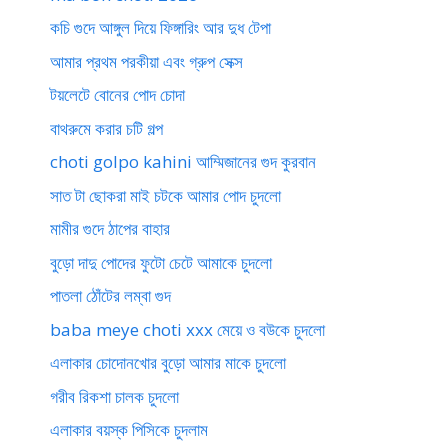
কচি গুদে আঙ্গুল দিয়ে ফিঙ্গারিং আর দুধ টেপা
আমার প্রথম পরকীয়া এবং গ্রুপ সেক্স
টয়লেটে বোনের পোদ চোদা
বাথরুমে করার চটি গল্প
choti golpo kahini আম্মিজানের গুদ কুরবান
সাত টা ছোকরা মাই চটকে আমার পোদ চুদলো
মামীর গুদে ঠাপের বাহার
বুড়ো দাদু পোদের ফুটো চেটে আমাকে চুদলো
পাতলা ঠোঁটের লম্বা গুদ
baba meye choti xxx মেয়ে ও বউকে চুদলো
এলাকার চোদোনখোর বুড়ো আমার মাকে চুদলো
গরীব রিকশা চালক চুদলো
এলাকার বয়স্ক পিসিকে চুদলাম