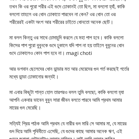
তখন কি ওর পুরো শরীর এই গুদে ঢোকানই তো ছিল, মা বললো হ্যাঁ, কাকি
বললো তাহলে ওর ধোন ঢোকাতে পারবেন না কেন? ওর ধোন তো ওর
শরীরেরই একটা অংশ আর শরীরের চাইতে ধোনতো অনেক ছোট।
মা বলল কিন্তু ওর সাথে চোদাচুদি করলে যে মহা পাপ হবে। কাকি বললো
কিসের পাপ পুরো বুবুনকে গুদে ঢুকালে যদি পাপ না হয় তাইলে বুবুনের ধোন
গুদে ঢোকালেও কোন পাপ হবে না। magi choti
আর ভগবান ছেলেদের ধোন ডান্ডার মত আর মেয়েদের গুদ গর্ত করছেই গর্তের
মধ্যে ডান্ডা ঢোকানোর জন্যই।
মা এবার কিছুটা শান্ত হোল তারপরও বলল তুমি বলছো, কাকি বললো হ্যা
আপনি একবার ভাবেন বুবুন সারা জীবন বলতে পারবে আমি প্রথম আমার
মায়ের গুদ মেরেছি।
সত্যিই প্রিয় পাঠক আমি প্রথম যে নারীর গুদ মারি সে আমার মা, যে মায়ের
গুদ দিয়ে আমি পৃথিবীতে এসেছি, যে গুদের কাছে আমার অনেক ঋণ, এই
গুদের জ্বালা মেটানোটাও আমার দায়িত্ব। তাই আমি আমার কাকির