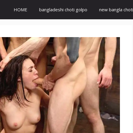
HOME
bangladeshi choti golpo
new bangla chot