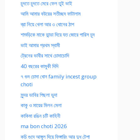
চুদতে চুদতে মেরে ফেল তুই ভাই
আমি আমার বউয়ের সতীচ্ছদ ফাটালাম
ব্রা নিয়ে খেলা আর ৩ ধোনের ঠাপ
শাশুড়িকে মাকে ডান্ডা দিয়ে যত জোরে পারিস চুদ
ভাই আমার প্রথম স্বামী
ট্রেনের ভাবীর সাথে চোদাচোদি
40 বছরের কামুকী দিদি
৭ গুদ চোদা ধোন family incest group
choti
সুন্দর ভাবির পিছলা ভুদা
কাকু ও মায়ের মিলন মেলা
কাকিমা রঙিন চটি কাহিনী
ma bon choti 2026
কচি গুদে আঙ্গুল দিয়ে ফিঙ্গারিং আর দুধ টেপা