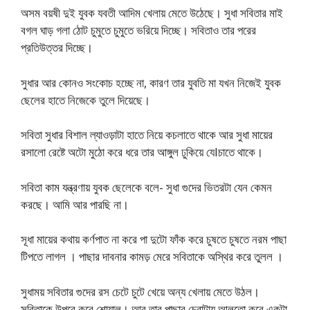
অসম বয়ষী দুই যুবক যবতী আদিম খেলায় মেতে উঠেছে। সুধা সবিতার মাই
বগল ঘাড় গলা ঠোট চুমুতে চুমুতে ভরিয়ে দিচ্ছে। সবিতাও তার পরের
প্রতিউত্তর দিচ্ছে।
সুধার আর কোনও সংকোচ হচ্ছে না, কারণ তার যুবতি মা যখন নিজেই যুবক
ছেলের হাতে নিজেকে তুলে দিয়েছে।
সবিতা সুধার বিশাল ল্যাওড়াটা হাতে নিয়ে কচলাতে থাকে আর সুধা মায়ের
রসালো রেষ্টে অটো মুঠো করে ধরে তার আঙ্গুল ঢুকিয়ে যেlচাতে থাকে।
সবিতা কাম যন্ত্রণায় যুবক ছেলেকে বলে- সুধা গুদের ভিতরটা যেন কেমন
করছে। আমি আর পারছি না।
সূধা মায়ের কথায় কর্ণপাত না করে পা দুটো ফাঁক করে চুষতে চুষতে নরম পাছা
টিপতে লাগল । পাছার দাবনার কামড় মেরে সবিতাকে অস্থির করে তুলল ।
সুধাময় সবিতার গুদের রস চেটে চুটে খেয়ে অন্য খেলায় মেতে উঠল।
সবিতাকে উপরে করে শোয়াল। আর তার পাছার চেরাটায় আলতো করে একটা