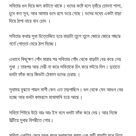
সবিতার গুদ দিয়ে জল কাটতে থাকে। গুদের কষ্টে বলে হ্যাঁরে চোদনা শালা,
চুদে কত সুখ, আর আমার গুদে রসে ভরে গেছে। গুদের মধ্যে একটা বাড়া
দিয়ে ঠাপা নারে বান চোদ ।
সবিতার কথায় সুধা উত্তেজিত হয়ে বাড়াটা তুলে তুলে জোরে জোরে পাছার
গর্তে গোত্তা মেরে ঠাপ দিচ্ছে।
এভাবে কিছুক্ষণ পোঁদ মারার পর সবিতার পোঁদ থেকে বাড়াটা বের করে নেয়
সুধা । তারপর আর দেরী না করে সবিতাকে চিৎ করে শুইয়ে দিল। দুহাতে
গুদটা ফাঁক করে জিভটা ঠেকাল গুদের চেরায় ।
সুধাময় বুঝতে পারল মাগী কেন এত তড়পাছিল। গুদ থেকে যেন আগুন বের
হচ্ছে আর গুদটা কামরসে মাখামাখি হয়ে আছে।
সবিতা শিউরে উঠে আঃ আঃ ইস বলে গুদটা ফাঁক করে দেয়। আর নিজে
উল্টিয়ে সুধার বিপরীতে শোয়।
সবিতা একটান মেরে যুবক পুত্র সুধাময়ের প্রায় এক ফুটি বাড়াটা মুখে নিয়ে