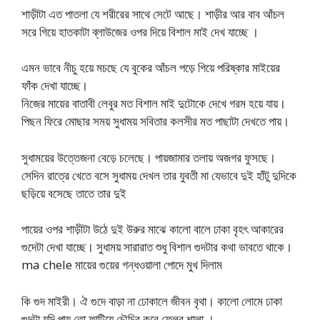
শাড়ীটা এত পাতলা যে শরীরের সাথে সেটে আছে। শাড়ীর আর বাব আঁচল
সরে গিয়ে হাতকাটা ব্লাউজের ওপর দিয়ে বিশাল মাই দেখ যাচ্ছে ।
এমন ভাবে নীচু হয়ে মচছে যে বুকের আঁচল পড়ে গিয়ে পরিষ্কার মাইয়ের
ফাঁক দেখা যাচ্ছে।
নিজের মায়ের বাতাবী লেবুর মত বিশাল মাই দুটোকে দেখে গরম হয়ে যায়।
পিছন ফিরে মোছার সময় সুধাময় সবিতার কলসীর মত পাছাটা দেখতে পায়।
সুধাময়ের উত্তেজনা বেড়ে চলেছে। পায়জামার তলায় অজগর ফুসছে।
সেদিন রাত্রে খেতে বসে সুধাময় দেখল তার যুবতী মা যেভাবে দুই হাঁটু দুদিকে
ছড়িয়ে বসেছে তাতে তার দুই
পায়ের ওপর শাড়ীটা উঠে দুই উরুর মাঝে কালো বালে ঢাকা বৃহৎ আকারের
গুদেটা দেখা যাচ্ছে। সুধাময় সারারাত শুধু বিশাল গুদটার কথা ভাবতে থাকে।
ma chele মায়ের গুয়ের গন্ধওয়ালা পোদে মুখ দিলাম
কি গুদ মাইরী। ঐ গুদে বাড়া না ঢোকালে জীবন বৃথা। কালো লোমে ঢাকা
গুদটা যদি পায় তো ফাটিয়ে চৌচির করে ফেলব শালা ।