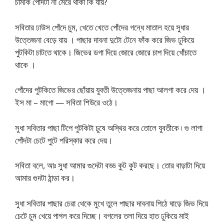
চামকি পোঁদটা না মেরে থাকা কি যায়?
সবিতার ঢাউস পোঁদে চুম, খেতে খেতে পোঁদের গন্ধে মাতাল হয়ে সুধার
উত্তেজনা বেড়ে যায় । পাছার দাবনা দুটো টেনে ফাঁক করে জিভ ঢুকিয়ে
পুটকিটা চাটতে থাকে। জিভের ডগা দিয়ে জোরে জোরে চাপ দিয়ে খোঁচাতে
থাকে ।
পোঁদের পুটকিতে জিভের ছোঁয়ায় যুবতী উত্তেজনায় পাছা আলগা করে দেয় ।
ইস মা – মাগো — সবিতা শিউরে ওঠে।
সুধা সবিতার পাছা টিপে পুটকিটা চুষে অস্থির করে তোলে যুবতীকে ৷ গু লাগা
পোঁদটা চেটে পুটে পরিস্কার করে দেয়।
সবিতা বলে, আঃ সুধা আমার গুদেটা বড্ড কুট কুট করছে। তোর বাড়াটা দিয়ে
আমার গুদটা ঠান্ডা কর।
সুধা সবিতার পাছার চেরা থেকে মুখে তুলে পাছার দাবনায় পিঠে ঘাড়ে জিভ দিয়ে
চেটে চুম খেয়ে পাগল করে দিচ্ছে। বগলের তলা দিয়ে হাত ঢুকিয়ে মাই