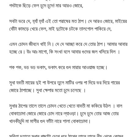
গদটাকে ছিড়ে ফেল চুদে চুদে! মার আরও জোরে,
সবটা ভরে দে, হ্যাঁ হ্যাঁ এই তো পরাষের মত ঠাপ। দে আরও জোরে, মাইয়ের
বোঁটা কামড়ে খেয়ে ফেল, মাই দুটোকে চটকে তালগোল পাকিয়ে দে,
এমন চোদন জীবনে খাই নি। দে দে আচ্ছা করে দে তোর ঠাপ। আমার আবার
হচ্ছে রে। উঃ আঃ মাগো, কি সংখ! বলে আবার গুদের জল খসিয়ে দিল ।
পক পক, ভচ ভচ ভকাৎ, ভকাৎ করে গুদ মারার আওয়াজ হচ্ছে।
সুধা যবতী মায়ের দুই পা উপরে তুলে মাটির ওপর পা দিয়ে ভর দিয়ে গায়ের
জোরে ঠাপাচ্ছে। সুধা ক্ষেপার মতো চুদে চলেছে ।
সুধার ঠাপের তালে তালে চোদন খেতে খেতে যাবতী মা ককিয়ে উঠল । বাল
বোকাচোদা জোরে জোরে চোদ নারে ল্যাওড়া। চুদে চুদে তোর আজ তোর
খানকীচুদি মা মাগীর গুদ ফাঁটা নারে শালা বোকাচোদা।
সবিতা দুহাতে সুধার পাছাটা চেপে ধরে ঠাপের তালে তালে নীচ থেকে কোমর