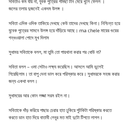
সবিতাও কম যায় না, যুবক পুত্রের গামছা টান মেরে খুলে ফেলল ।
জলের তলায় দুজনেই একদম উলঙ্গ ।
সবিতা এদিক ওদিক তাকিয়ে দেখছে কেউ তাদের দেখছে কিনা। নিশ্চিন্ত হয়ে
যুবেক পুত্রের সামনে উলঙ্গ হয়ে দাঁড়িয়ে আছে। ma chele মায়ের গুয়ের
গন্ধওয়ালা পোদে মুখ দিলাম
সুধাময় সবিতাকে বলল, মা তুমি তো পায়খানা করার পর ধোউ না?
সবিতা বলল – ওমা সেটাও লক্ষ্য করেছিস। আসলে আমি ভুলেই
গিয়েছিলাম। তা বাপু দেনা ভাল করে পরিস্কার করে। সুধাময়কে সহজ করার
জন্য একথা বলল।
সুধাময়ের আর কোন লজ্জা সরম রইল না।
সবিতাকে দাঁড় করিয়ে পাছার চেরার হাত ঢুকিয়ে পুটকিটা পরিষ্কার করতে
করতে ডান হাত দিয়ে বাতাবী লেবুর মত মাই দুটো টিপতে লাগল।