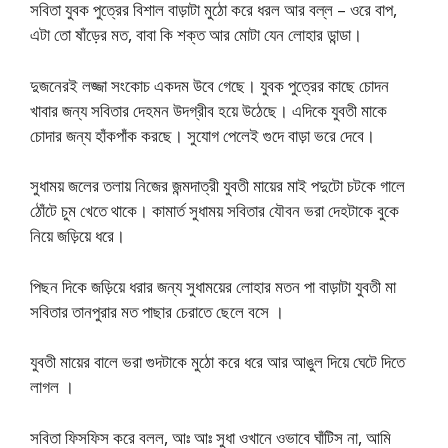
সবিতা যুবক পুত্রের বিশাল বাড়াটা মুঠো করে ধরল আর বল্ল – ওরে বাপ,
এটা তো ষাঁড়ের মত, বাবা কি শক্ত আর মোটা যেন লোহার ডান্ডা।
দুজনেরই লজ্জা সংকোচ একদম উবে গেছে। যুবক পুত্রের কাছে চোদন
খাবার জন্য সবিতার দেহমন উদগ্রীব হয়ে উঠেছে। এদিকে যুবতী মাকে
চোদার জন্য হাঁকপাঁক করছে। সুযোগ পেলেই গুদে বাড়া ভরে দেবে।
সুধাময় জলের তলায় নিজের জন্মদাত্রী যুবতী মায়ের মাই পদুটো চটকে গালে
ঠোঁটে চুম খেতে থাকে। কামার্ত সুধাময় সবিতার যৌবন ভরা দেহটাকে বুকে
নিয়ে জড়িয়ে ধরে।
পিছন দিকে জড়িয়ে ধরার জন্য সুধাময়ের লোহার মতন পা বাড়াটা যুবতী মা
সবিতার তানপুরার মত পাছার চেরাতে ছেলে বসে ।
যুবতী মায়ের বালে ভরা গুদটাকে মুঠো করে ধরে আর আঙুল দিয়ে ঘেটে দিতে
লাগল ।
সবিতা ফিসফিস করে বলল, আঃ আঃ সুধা ওখানে ওভাবে ঘাঁটিস না, আমি