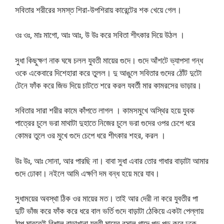
সবিতার শরীরের সমস্ত শিরা-উপশিরায় কারেন্টের শক খেয়ে গেল।
ওঃ ওঃ, মাঃ মাগো, আঃ আঃ, উ উঃ করে সবিতা শীৎকার দিয়ে উঠল ।
সুধা কিছুক্ষণ নাক ঘষে চলল যুবতী মায়ের গুদে। গুদে আঁশটে ভ্যাপসা গন্ধ
ওকে একেবারে দিশেহারা করে তুলল। দু আঙুলে সবিতার গুদের ঠোঁট দুটো
টেনে ফাঁক করে জিভ দিয়ে চাটতে শরে করল যবর্তী মার কামরসের ভাড়ার।
সবিতার সারা শরীর কামে কাঁপতে লাগল । কামসমুখে অস্থির হয়ে যুবক
পাত্রের চুলে ভরা মাথাটা দুহাতে নিজের চুলে ভরা গুদের ওপর চেপে ধরে
কোমর তুলে ওর মুখে গুদে চেপে ধরে শীৎকার শহর, করল ।
উঃ উঃ, আঃ সোনা, আর পারছি না। বাবা সুধা এবার তোর গাধার বাড়াটা আমার
গুদে ঢোকা। নইলে আমি এক্ষণি দম বন্ধ হয়ে মরে যাব।
সুধাময়ের অবস্থা ঠিক ওর মায়ের মত। তাই আর দেরী না করে যুবতীর পা
দুটি ভাঁজ করে ফাঁক করে ধরে বাল ভর্তি গুদে বাড়াটা ঠেকিয়ে একটা পেল্লায়
ঠাপ মারতেই বিশাল বাড়াখানা যুবতী মায়ের রসাল গাদে পড় পড় করে ঢুকে