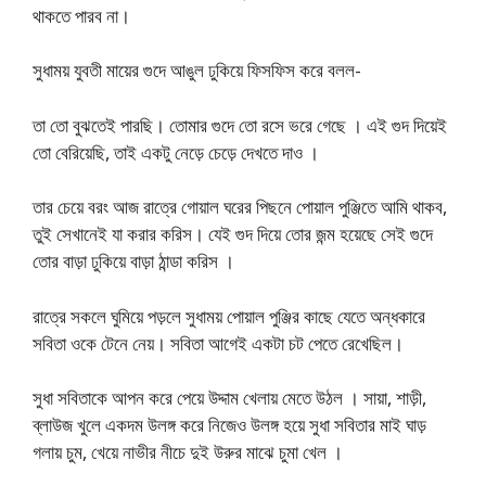
থাকতে পারব না।
সুধাময় যুবতী মায়ের গুদে আঙুল ঢুকিয়ে ফিসফিস করে বলল-
তা তো বুঝতেই পারছি। তোমার গুদে তো রসে ভরে গেছে । এই গুদ দিয়েই
তো বেরিয়েছি, তাই একটু নেড়ে চেড়ে দেখতে দাও ।
তার চেয়ে বরং আজ রাত্রে গোয়াল ঘরের পিছনে পোয়াল পুঞ্জিতে আমি থাকব,
তুই সেখানেই যা করার করিস। যেই গুদ দিয়ে তোর জন্ম হয়েছে সেই গুদে
তোর বাড়া ঢুকিয়ে বাড়া ঠান্ডা করিস ।
রাত্রে সকলে ঘুমিয়ে পড়লে সুধাময় পোয়াল পুঞ্জির কাছে যেতে অন্ধকারে
সবিতা ওকে টেনে নেয়। সবিতা আগেই একটা চট পেতে রেখেছিল।
সুধা সবিতাকে আপন করে পেয়ে উদ্দাম খেলায় মেতে উঠল । সায়া, শাড়ী,
ব্লাউজ খুলে একদম উলঙ্গ করে নিজেও উলঙ্গ হয়ে সুধা সবিতার মাই ঘাড়
গলায় চুম, খেয়ে নাভীর নীচে দুই উরুর মাঝে চুমা খেল ।