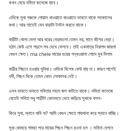
কখন মেয়ে নমিতা কলেজে যাবে।
এদিকে সুধা গরুকে পোয়াল খাওয়াতে খাওয়াতে ভাবতে থাকে গতকালের
কথা। আর তাতেই যেন বাড়াটা টনটন করতে থাকে।
বাড়ীটা খোলা মেলা আর ঘরের বেড়াগুলো তেমন নয়, মানে বাঁশের বেড়া।
হঠাৎ কেউ এসে পড়লে সব দেখে ফেলবে। তাই একমাত্র নিরাপদ জায়গা
বেগুন ক্ষেত। ma chele মায়ের গুয়ের গন্ধওয়ালা পোদে মুখ দিলাম
বাড়ীর পিছনে হওয়ায় সুবিধা। ওদিকে বিশেষ কেউ যায় না। কারণ পাশেই
নদী, পিছন দিকে তেমন কোন লোকালয় নেই।
এসব ভাবতে ভাবতে সবিতার গহদে জল কাটতে থাকে। নমিতা কলেজে
যেতেই সবিতা শুধু শাড়ীটা কোনমতে দেহে জড়িয়ে সুধাকে বলল-
কিরে সুধা, স্নানে যাবি না? আমি বেগুন ক্ষেতে পায়খানা করে স্নানে যাচ্ছি।
সূধা কোমরে গামছা পরে মায়ের পিছন পিছন রওনা হল । সবিতা বেগনে