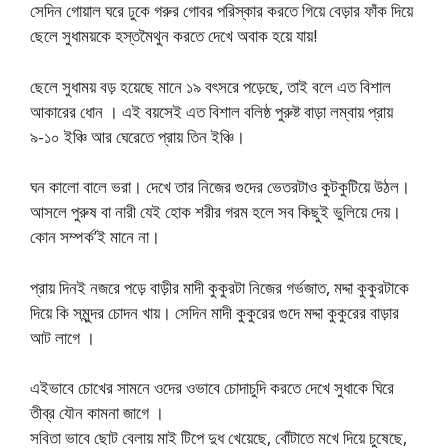
সেদিন গোয়াল ঘরে ঢুকে গরুর গোবর পরিস্কার করতে গিয়ে বেড়ার ফাঁক দিয়ে
ছেলে সুধাময়কে হস্তমৈথুন করতে দেখে অবাক হয়ে যায়!
ছেলে সুধাময় বড় হয়েছে মানে ১৯ বৎসরে পড়েছে, তাই বলে এত বিশাল
আকারের ধোন । এই বয়সেই এত বিশাল বলিষ্ঠ পুরুষ্ট বাড়া লম্বায় প্রায়
৯-১০ ইঞ্চি আর ঘেরেতে প্রায় তিন ইঞ্চি।
ঘন কালো বালে ভরা। দেখে তার নিজের গুদের ভেতরটাও কুটকুটিয়ে উঠল।
আসলে পুরুষ বা নারী যেই হোক শরীর গরম হলে সব কিছুই ভুলিয়ে দেয়।
কোন সম্পর্ক’ই মানে না।
প্রায় দিনই নজরে পড়ে বাড়ীর মাদী কুকুরটা নিজের গর্ভজাত, মদ্দা কুকুরটাকে
দিয়ে কি সমুন্দর চোদন খায়। সেদিন মাদী কুকুরের গুদে মদ্দা কুকুরের বাড়ার
আট লাগে ।
এইভাবে চোখের সামনে ওদের ওভাবে চোদাচুদি করতে দেখে সুধাকে ঘিরে
তীব্র যৌন কামনা জাগে ।
সবিতা ভাবে ছোট বেলায় মাই টিপে দুধ খেয়েছে, বোঁটাতে মখে দিয়ে চুষেছে,