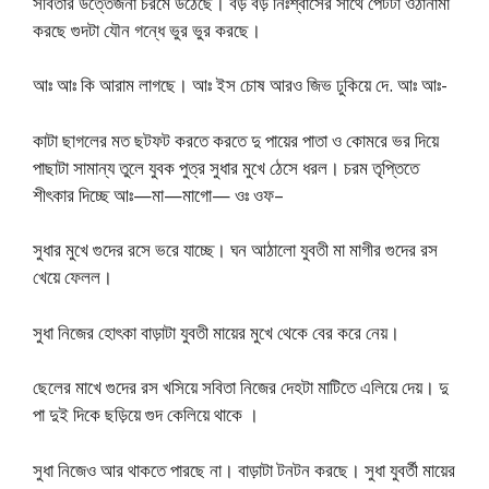
সবিতার উত্তেজনা চরমে উঠেছে। বড় বড় নিঃশ্বাসের সাথে পেটটা ওঠানামা
করছে গুদটা যৌন গন্ধে ভুর ভুর করছে।
আঃ আঃ কি আরাম লাগছে। আঃ ইস চোষ আরও জিভ ঢুকিয়ে দে. আঃ আঃ-
কাটা ছাগলের মত ছটফট করতে করতে দু পায়ের পাতা ও কোমরে ভর দিয়ে
পাছাটা সামান্য তুলে যুবক পুত্র সুধার মুখে ঠেসে ধরল। চরম তৃপ্তিতে
শীৎকার দিচ্ছে আঃ—মা—মাগো— ওঃ ওফ–
সুধার মুখে গুদের রসে ভরে যাচ্ছে। ঘন আঠালো যুবতী মা মাগীর গুদের রস
খেয়ে ফেলল।
সুধা নিজের হোৎকা বাড়াটা যুবতী মায়ের মুখে থেকে বের করে নেয়।
ছেলের মাখে গুদের রস খসিয়ে সবিতা নিজের দেহটা মাটিতে এলিয়ে দেয়। দু
পা দুই দিকে ছড়িয়ে গুদ কেলিয়ে থাকে ।
সুধা নিজেও আর থাকতে পারছে না। বাড়াটা টনটন করছে। সুধা যুবর্তী মায়ের