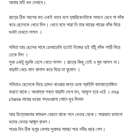
আবার মাই গুদ দেখাবে।
রাত্রে ঠিক আগের মত একই ভাবে বসে হ্যারিকেনটাকে সামনে রেখে পা ফাঁক
করে ছেলেকে খেতে দিল। খেতে বসে সারা নি তার মায়ের পায়ের ফাঁক দিয়ে
গুদটা দেখতে লাগল ।
সবিতা তার ছেলের সাথে চোখাচোখি হতেই নিজের দুই হাঁটু ফাঁক শাড়ী দিয়ে
ঢেকে দিল ।
সুধা একটু মুচকি হেসে খেতে লাগল । রাত্রে কিছু তেই ও ঘুম আসল না।
বাড়াটা খেচে মাল খালাস করে দিয়ে তা ঘুমোল ।
সবিতাও ছেলেকে দিয়ে চোদন খাওয়ার জন্য ওকে প্রতিদি কামোত্তেজিত
করতে থাকে। আখাম্বা শক্ত বাড়াটা দেখে মন, আকুল হয়ে ওঠে । ma
chele মায়ের গুয়ের গন্ধওয়ালা পোদে মুখ দিলাম
আর উত্তেজনায় কামরস বেরতে থাকে গলে ভেতর থেকে। সারারাত রসালো
গুদের ভেতর আঙ্গুল রাখল।
পরের দিন ঠিক দুপুর বেলায় সুধাময় গামছা পরে নদীর ধারে গেল।