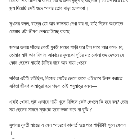
তোকে দিয়ে চোদাবো বলেই তো এতদিন উন্মুখ হয়েছিলাম। যে গুদ দিয়ে তোর
জন্ম দিয়েছি সেই গুদে আবার তোর বাড়া ঢোকাবো।
সুধাময় বলল, রাত্রে তো আর ভালমত দেখা যায় না, তাই দিনের আলোতে
তোমার ওটা ভীষণ দেখতে ইচ্ছে করছে।
জলের তলায় সাঁতার কেটে যুবতী মায়ের শাড়ী ধরে টান মারে আর বলে- মা,
তোমার মাই আর বিশাল আকারের ফুলকো লুচির মত ফোলা গুদ দেখলে যে
কোন ছেলের বাড়াই ঠাটিয়ে যাবে আর বাড়া খেচবে ।
সবিতা এটাই চাইছিল, নিজের পেটের ছেলে তাকে এইভাবে উলঙ্গ করাতে
সবিতা ভীষণ কামাতুরা হয়ে পড়ল তাই শধুমাত্র বলল—
এ্যাই খোকা, তুই এভাবে শাড়ী খুলে দিচ্ছিস কেউ দেখলে কি হবে বল? তোর
মত ছেলের সামনে ন্যাংটো হতে লজ্জা করে না বুঝি ?
সুধাময় যুবতী মায়ের এ হেন আচরণে কামার্ত হয়ে পরে শাড়ীটাই খুলে ফেলল
।