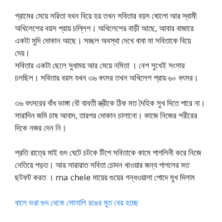
গ্রামের মেয়ে সরিতা যখন বিয়ে হয় তখন সবিতার বয়স ষোলো আর স্বামী
অখিলেশের বয়স প্রায় চল্লিশ। অখিলেশের বাড়ী আছে, আবার বাজারে
একটা মুদি দোকান আছে। সচ্ছল অবস্থা দেখে বাবা মা সবিতাকে বিয়ে
দেয়।
সবিতার একটা ছেলে সুধাময় আর মেয়ে নমিতা । বেশ সুখেই সংসার
চলছিল। সবিতার বয়স যখন ৩৬ বৎসর তখন অখিলেশ প্রায় ৬০ বৎসর।
৩৬ বৎসরের বাঁধ ভাঙ্গা বৌ যাবতী স্ত্রীকে ঠিক মত দৈহিক সুখ দিতে পারে না।
সারাদিন জমি চাষ আবাদ, তারপর দোকান চালানো। কাজে নিজের শরীরের
দিকে নজর দেন নি।
প্রতি রাত্রে মাই গুদ ঘেটে চটকে টিপে সবিতাকে কামে পাগলিনী করে নিজে
নেতিয়ে পড়ত। আর সারারাত সবিতা চোদন খাওয়ার জন্য পাগলের মত
ছটফট করত । ma chele মায়ের গুয়ের গন্ধওয়ালা পোদে মুখ দিলাম
বালে ভরা গুদ থেকে সোনালি রঙের মুত বের হচ্ছে