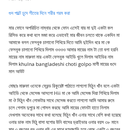
গুদ পাল্টে চুদে শীতের দিনে শরীর গরম করা
মার ফোনে অপরিচিত নাম্বার থেকে ফোন এসেই যায় মা দুই একটা কল
রিসিভ করে কথা বলে মজা করে এভাবেই মার জীবন চলতে থাকে একদিন মা
আমাকে বলল ফেসবুক চালানো শিখিয়ে দিতে আমি দুইদিন ধরে মা কে
ফেসবুক চালানো শিখিয়ে দিলাম ওওওও আমার মায়ের নাম টা তো বলা হয়নি
মায়ের নাম মারুফা মার একটা ফেসবুক আইডি খুলে দিলাম আইডির নাম
দিলাম khulna bangladeshi choti golpo মাগী মায়ের গুদে
মাল আউট
মোছাঃ মারুফা ওনেকে ফ্রেন্ড রিকুয়েষ্ট পাঠাতে লাগলো মিঠুন খাঁন বলে একটা
আইডি থেকে মেসেজ আসলো Hii মা কে আমি মেসেজ দিয়া শিখিয়ে দিলাম
মা ঔ মিঠুন খাঁন লোকটার সাথে মেসেজ করতে লাগলো আমি আমার রুমে
চলে গেলাম দুপুরে মা গোসল করছে আমি মায়ের ফোনটা হাতে নিলাম
দেখলাম অনেকের সাথে কথা বলেছে মিঠুন খাঁন এনার সাথে বেশি কথা হয়েছে
ওনার ডাক নাম মিঠু বাসা যশোর উনি বাসের ড্রাইভার ওনার বয়স ৩৮ মানে
মার ৩ বছরের বড় ওনার বউ এর সাথে ছাড়াছাড়ি হয়ে গেছে একটা ৩ বছরের