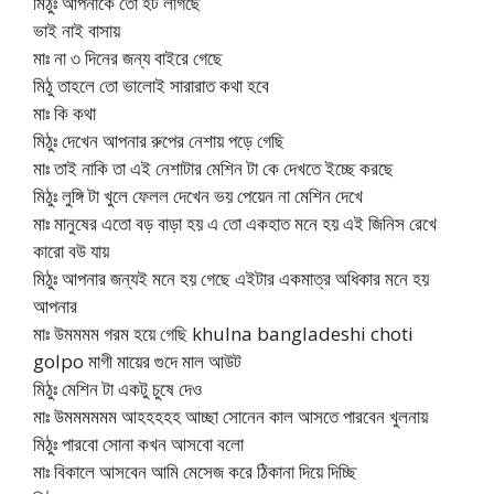
মিঠুঃ আপনাকে তো হট লাগছে
ভাই নাই বাসায়
মাঃ না ৩ দিনের জন্য বাইরে গেছে
মিঠু তাহলে তো ভালোই সারারাত কথা হবে
মাঃ কি কথা
মিঠুঃ দেখেন আপনার রুপের নেশায় পড়ে গেছি
মাঃ তাই নাকি তা এই নেশাটার মেশিন টা কে দেখতে ইচ্ছে করছে
মিঠুঃ লুঙ্গি টা খুলে ফেলল দেখেন ভয় পেয়েন না মেশিন দেখে
মাঃ মানুষের এতো বড় বাড়া হয় এ তো একহাত মনে হয় এই জিনিস রেখে
কারো বউ যায়
মিঠুঃ আপনার জন্যই মনে হয় গেছে এইটার একমাত্র অধিকার মনে হয়
আপনার
মাঃ উমমমম গরম হয়ে গেছি khulna bangladeshi choti
golpo মাগী মায়ের গুদে মাল আউট
মিঠুঃ মেশিন টা একটু চুষে দেও
মাঃ উমমমমমম আহহহহহ আচ্ছা সোনেন কাল আসতে পারবেন খুলনায়
মিঠুঃ পারবো সোনা কখন আসবো বলো
মাঃ বিকালে আসবেন আমি মেসেজ করে ঠিকানা দিয়ে দিচ্ছি