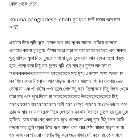
কোল থেকে নেমে
khulna bangladeshi choti golpo মাগী মায়ের গুদে মাল
আউট
একটান দিয়ে লুঙ্গি খুলে ফেলল আর মার মুখের সামনে বেড়িয়ে আসলো
একহাত কালো কুচকুচে বাঁশের মতো বাড়া মা আহহহহহহহহহহ এক খাবলা
থুতু মাখিয়ে মুখে নিয়ে চুষতে লাগলো চুষে চুষে লাল আর রডের মতো শক্ত
হয়ে গেলো বাড়া মিঠু মার চুলের মুঠি ধরে মার মুখ চুদতে লাগলো মা
অজককককককককককক আহহহহহহ মার মুখে একগাদা ফেদা ফেলল মা
সব গিলে খেয়ে নিলো মা আর পাড়ছি না এবার যায়গার জিনিস যায়গায় দেও
সোনা মা এক পা খাটের ওপর তুলে পোদ উচু করে দিলো আর মিঠু পিছন থেকে
বাড়া মার গুদে পুরে দিলো মা আহহহহহহহহহ উহহহহহহহহহহহ মিঠু
হহহওওওহহ ওহহহহহহহহহ মাগী হহহ বেশ্যা আহহহ মা চোদ ভালো করে
চোদ আমার বর মাদারচোদ টাকে দেখানোর দরকার কিভাবে চুদতে হয় চুদে চুদে
হাফিয়ে যেয়ে বাড়া বেড় করে মার মুখে ধরলো মা একটু চুষে মিঠু বলল আমি
বসবো আর তুমি বাড়ার উপর বসে গাদন খাবা আর পোঁদ নাচাবা পাড়বা না মা
হুম আজ সব পাড়বো মা পোঁদ উচু করে গুদে বাড়া সেট করে নাচতে লাগলো