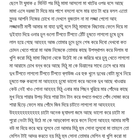
ছেলে টা ঘুমাক ৫ মিনিট পর মিঠু মামা আসলো মা খাটের ওপর বসে আছে
মামা এসে দরজা টা দিয়ে মার পাশে বসলো বসে মার হাত টা ধরে বলল এতো
সুন্দর আপনি নিজের চোখে না দেখলে বুজতাল না মা লজ্জা পেলো আহ
লজ্জাবতী মাগী আমার মা যাহা দুস্টু বলে মিঠু মামাকে বিছানায় ফেলে দিয়ে মা
দুইহাত দিয়ে ওনার চুল গুলো টিপতে টিপতে ঠোঁট চুষতে লাগলো চুষে চুষে
লাল হয়ে গেছে আহহহ আজ তোমার চুদে চুদে শেষ করে দিবো দেখবো কত
চোদন খেতে পারো মা আজ নিজেকে তোমার কাছে উপস্থাপন করে দিলাম যা
খুশি করো মিঠু মামা বিছানা থেকে উঠেই মা কে জরিয়ে ধরে চুমু খেতে লাগলো
মা আরামে চোখ বন্ধ করে আছে মিঠু মা কে ডিয়ালের সাথে ঢেসে ধরে মার
দুধ টিপতে লাগলো টিপতে টিপতে ব্লাউজ এর হুক খুলে দুধের বোটা মুখে নিয়ে
চুষতে শুরু করলো মা আহহহহ চুষো ভালো করে অনেক দুধ আছে খাওয়ার
কেউ নেই খাও শোনা আহহহ মিঠু এবার মার পিছন ঘুরিয়ে মার পোঁদের কাছে
মুখ নিয়ে শায়ার উপড় দিয়ে শায়া টান টান করে শুখতে শুখতে পোঁদ সোজা করে
শায়া ছিড়ে ফেলে মার পোঁদে জিব দিয়ে চাটতে লাগলো মা আহহহহহ
উহহহহহহহহহহহ চাটো অনেক ছ্যাদলা জমে আছে ভালো করে চাটো মা
পুরো নেংটা মিঠু উঠে মা কে আড়কোলা করে কলে নিলো আহহহ আমার মাগী
বউ মা বিয়ে করে ঘরে তুলবে তো আমার মিঠু হুম সোনা তুলবো মা তাহলে তো
মেশিন টাই আদর করতে হয় মিঠু হুম সোনা তোমার মেশিন যা খুশি করো মা