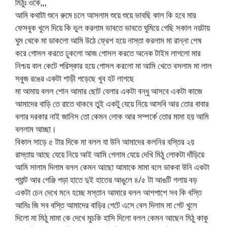
মিঠুঃ ওকে,,,
আমি কথাটা শুনে রুমে চলে আসলাম শুয়ে শুয়ে ভাবছি কাল কি হবে মার
ফেসবুক খুলে দিয়ে কি ভুল করলাম ভাবতে ভাবতে ঘুমিয়ে গেছি সকাল নয়টায়
ঘুম থেকে মা ডাকলো আমি উঠে ফ্রেশ হয়ে নাস্তা করলাম মা রান্না শেষ
করে গোসল করতে ঢুকলো আজ গোসল করতে অনেক টাইম লাগলো মার
নিশ্চয় বাল কেটে পরিস্কার হয়ে গোসল করলো মা আমি খেতে বসলাম মা লাল
সবুজ রঙের একটা শাড়ী পড়েছে খুব হট লাগছে
মা আমায় বলল শোন আমার ছোট বেলার একটা বন্ধু আসবে একটা কাজে
আমাদের বাড়ি তে রাতে থাকবে তুই একটু যেয়ে নিয়ে আসবি আর তোর বাবার
বলার দরকার নাই জানিস তো কেমন লোক আর সম্পর্কে তোর মামা হয় আমি
বললাম আচ্ছা।
বিকাল সাড়ে ৫ টার দিকে মা বলল যা উনি আমাদের কলনির বস্তির ২য়
রাস্তায় আছে যেয়ে নিয়ে আই আমি গেলাম যেয়ে দেখি মিঠু লোকটা দাঁড়িয়ে
আমি সালাম দিলাম বলল কেমন আছো আমাকে মামা বলে ডাকবা উনি একটা
প্যান্ট আর গেঞ্জি পড়া হাতে দুই হাতের আঙুলে ৪/৫ টা আঙটি গলায় বড়
একটা চেন দেখে মনে হচ্ছে মস্তান আমারে বলল আশপাশে সব কি বস্তি
আমিঃ জি সব বস্তি আমাদের বাড়ির গেটে এসে বেল দিলাম মা গেট খুলে
দিলো মা মিঠু মামা কে দেখে মুচকি হাসি দিলো বলল কেমন আছেন মিঠু কাকু