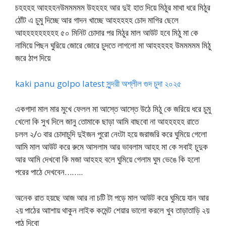
চহহহহ আহহহনউমমমমম উহহহহ আর দুই হাত দিয়ে মিঠুর মাথা ধরে মিঠুর
ঠোঁট এ চুমু দিচ্ছে আর গাদন খাচ্ছে আহহহহহ চোদ মাগির ছেলে
আহহহহহহহহহ ৫০ মিনিট চোদার পর মিঠুর মাল আউট হবে মিঠু মা কে
নামিয়ে পিছন ঘুরিয়ে জোরে জোরে চুদতে লাগলো মা আহহহহহ উমমমমম মিঠু
জরে ঠাপ দিয়ে
kaki panu golpo latest সুন্দরী অশ্লীল গুদ চুদা ২০২৫
একগাদা মাল মার মুখে ফেলল মা আস্তে আস্তে উঠে মিঠু কে জরিয়ে ধরে চুমু
খেলো কি সুখ দিলে জানু তোমাকে ছাড়া আমি বাছবো না আহহহহহ রাতে
চলল ২/৩ বার চোদাচুদি দুইজন পুরো নেংটা হয়ে জরাজরি করে ঘুমিয়ে গেলো
আমি মাল আউট করে রুমে আসলাম আর ভাবলাম আহহ মা কে সবাই চুদুক
আর আমি দেখবো কি মজা আহহহ বলে ঘুমিয়ে গেলাম ঘুম ভেঙে কি হলো
পরের পাঠে দেখবেন……..
অনেক রাত হয়ছে আজ আর না চটি টা পড়ে মাল আউট করে ঘুমিয়ে যান আর
২য় পাঠের আাশায় থাকুন লাইক কমেন্ট শেয়ার ভালো করলে খুব তাড়াতাড়ি ২য়
পাঠ দিবো