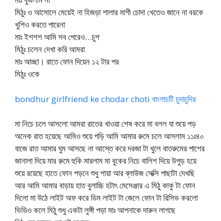
মিঠুঃ ও আসোলে মেয়েই না হিজড়া শালার মাগী চোদা খেতেও জানে না বরকে
খুশিও করতে পারেনা
মাঃ ইশশশ আমি সব পেরেও…চুপ
মিঠুঃ চলেন দেখা করি আমরা
মাঃ আচ্ছা। রাতে ফোন দিয়েন ১২ টার পর
মিঠুঃ ওকে
bondhur girlfriend ke chodar choti বাংলাচটি চুদাচুদির
মা নিচে চলে আসলো আমরা রাতের খাওয়া শেষ করে মা বলল যা শুয়ে পড়
অনেক রাত হয়েছে আমিও শুয়ে পড়ি আমি আমার রুমে চলে আসলাম ১১ঃ৪০
বাজে রাত আমার ঘুম আসছে না আস্তে করে দরজা টা খুলে বাতরুমের পাশের
জানালা দিয়ে মার রুমে হুকি মারলাম মা বুকের নিচে বালিশ দিয়ে উপুড় হয়ে
শুয়ে রয়েছে হাতে ফোন পড়নে শুধু শায়া আর ব্লাউজ সেক্সি পাছাটা দেখছি
আর আমি আমার বাড়ায় হাত বুলাচ্চি হটাৎ মেসেঞ্জার এ মিঠু কাকু টা ফোন
দিলো মা উঠে লাইট অফ করে ডিম লাইট টা জেলে ফোন টা রিসিভ করলো
ভিডিও কলে মিঠু শুধু একটা লুঙ্গী পড়া মাঃ আপনাকে দারুন লাগছে