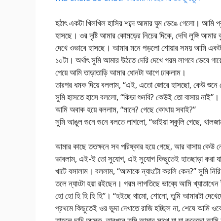
হঠাৎ একটা খিলখিল হাসির শব্দে আমার ঘুম ভেঙে গেলো। আমি প্রথ
হাসছে। ওর দৃষ্টি আমার কোমড়ের নিচের দিকে, দেখি লুঙ্গি আমা
দেখে ওভাবে হাসছে। আমার মনে পড়লো শোয়ার সময় আমি একটা কাঁ
১০টা। অর্থাৎ সুমি আমার উঠতে দেরি দেখে গরম লাগবে ভেবে গায়ের
পেয়ে আমি তাড়াতাড়ি আমার ধোনটা আগে ঢাকলাম।
তারপর ধমক দিয়ে বললাম, “এই, এতো জোরে হাসছো, কেউ শুনে 
সুমি হাসতে হাসে বললো, “কিডা শুনবি? কেউই তো বাসায় 
আমি অবাক হয়ে বললাম, “মানে? গেছে কোথায় সবাই?”
সুমি আঙুল গুনে গুনে বলতে লাগলো, “ভাইয়া স্কুলি গেছে, খাল
আমার কাছে ততক্ষনে সব পরিষ্কার হয়ে গেছে, আর বাসায় কেউ
ভাবলাম, এই-ই তো সুযোগ, এই সুযোগ কিছুতেই হাতছাড়া করা যাব
খাটে বসালাম। বললাম, “আমাকে ন্যাংটো করলি কেন?” সুমি নির
তলে ন্যাংটা হয়া রইছেন। গরম লাগতিছে ভাব্যে আমি খ্যাতাখেন টা
হো হো হি হি হি হি”। “হইছে থামো, শোনো, তুমি আমারটা দেখ
প্রথমে কিছুতেই ওর ভুদা দেখাতে রাজি হচ্ছিল না, শেষে আমি ও
তাহলে চাচি আসুক, তারপরে তুমি আমার সাথে যা যা করেছো আমি 