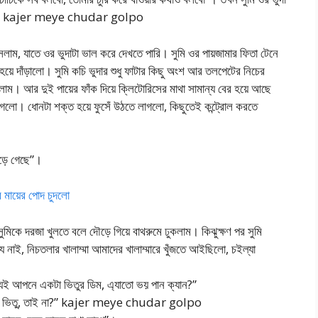
 না ও। kajer meye chudar golpo
লাম, যাতে ওর ভুদাটা ভাল করে দেখতে পারি। সুমি ওর পায়জামার ফিতা টেনে
া হয়ে দাঁড়ালো। সুমি কচি ভুদার শুধু ফাটার কিছু অংশ আর তলপেটের নিচের
েলাম। আর দুই পায়ের ফাঁক দিয়ে ক্লিটোরিসের মাথা সামান্য বের হয়ে আছে
গলো। ধোনটা শক্ত হয়ে ফুসেঁ উঠতে লাগলো, কিছুতেই কন্ট্রোল করতে
েড়ে গেছে”।
য়ের পোদ চুদলো
িকে দরজা খুলতে বলে দৌড়ে গিয়ে বাথরুমে ঢুকলাম। কিঝুক্ষণ পর সুমি
 নাই, নিচতলার খালাম্মা আমাদের খালাম্মারে খুঁজতে আইছিলো, চইল্যা
যিই আপনে একটা ভিতুর ডিম, এ্যাতো ভয় পান ক্যান?”
“আমি ভিতু, তাই না?” kajer meye chudar golpo