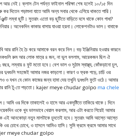
ে আর নেই। ক্লাস টেন পর্যন্ত ফাইনাল পরিক্ষা শেষ হলেই ১০/১৫ দিন
ুরু কর দিতেন পড়াশুনা যাতে আমি অন্য সবার থেকে এগিয়ে থাকতে পারি।
ট লম্বা ছুটি। সুতরাং এতো বড় ছুটিতে বাড়িতে বসে থাকে কোন গাধা?
জিনিয়ার। অনেকদিন কাকার বাসায় যাওয়া হয়না। লোকেশনটাও ভাল। বাবাকে
বি আর রানি হৈ চৈ করে আমাকে বরন করে নিল। বড় ইঞ্জিনিয়ার হওয়ার কারনে
নেকগুলি রুম আর লোক মাত্র ৪ জন, না ভুল বললাম, আরেকজন ছিল ঐ
র, লম্বায় ৪ ফুট মতো হবে। বেশ ভাল ও সুঠাম স্বাস্থ্য, কোঁকড়ানো চুল,
জের দুধগুলি সহজেই আমার নজর কাড়লো। কারণ ও ফ্রক পড়ে, চাচি ওর
লেও ও যখন যে কোন কাজের জন্য হামা দেয় তখুনি দুধগুলি ফুটে ওঠে। আমার
র-এ আর রানি টু-তে পড়তো। kajer meye chudar golpo
ma chele
সে। আমি ওর দিকে তাকালেই ও হাসে আর একদৃষ্টিতে তাকিয়ে থাকে। দিনে
কয়েকদিন ওকে খুব ভালভাবে খেয়াল করলাম, আর এটা করতে গিয়েই আমার
োক এই আনকোড়া নতুন মালটাকে চুদতেই হবে। সুতরাং আমি আস্তে আস্তে
কি ওর চোখে চোখে, ও হাসলে আমিও হাসি। সুমি ক্রমে ক্রমে আমার সাথে
য়। kajer meye chudar golpo