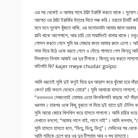
এর পর থেকেই ও আমার সাথে ঠাট্টা ইয়ার্কি করতে থাকে। সুযোগ
আস্তে ওর ঠাট্টা ইয়ার্কির উত্তর দিতে শুরু করি। হয়তো চিমটি ক
মনে মনে সুযোগ খুঁজতে থাকি, ওর মনোভাবটা আমার জানা দরকার। 
রানি থাকে আশেপাশে, আর চাচি তো সারাদিনই বাসায় থাকে। তবুও
গোসল করতে গেলে সুমি ঘর মোছার জন্য আমার রুমে এলো। আমি শ
লাফ দিয়ে উঠে ওকে ধরতে গেলে ও দৌড়ে পালাতে গেল কিন্তু আম
সিদ্ধান্ত নিলাম আজই ওর দুধ টিপবো। কিন্তু ভয় করতে লাগলো,
মতিগতি কি? kajer meye chudar golpo
আমি ধরতেই সুমি দুই কনুই দিয়ে দুধ আড়াল করে কুঁজো হয়ে দ
কেন? চাচি শুনলে দেবেনে তোরে”। সুমি আবারো হাসতে লাগলো, হ
“ওওওওওও সেজন্যেই তোমার এতো কিলকিলানি বাড়ছে না? দাঁড়
ধরলাম। তারপর ওকে কিছু বুঝতে না দিয়ে দুই হাতে দুই টেনিস 
সুমি আরো জোরে খিলখিল করে হাসতে লাগলো। আমি চাচির ভয়ে তা
দেখাতে বললো, “আমার লাগে নাই, লাগে নাই”। আমি বললাম, “
সুমি হাসতে হাসতে বলে, “ভিতু, ভিতু, ভিতু”। সেদিনের পর থেক
আমি সুমিকে চেপে ধরে ওর দুধ টিপতাম আর ও শুধু হাসতো।