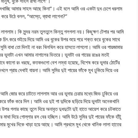
মানুষ, বুকে সাহস রাখা লাগে”।
দেখাচ্ছি আমার সাহস আছে কিনা”। এই বলে আমি ওর একটা দুধ চেপে ধরলাম
রে উঠে বলল, “আস্তে, ব্যাথা লাগেনা?”
াগলাম। কি সুন্দর নরম তুলতুলে কিন্তু গলগলা নয়। কিছুক্ষণ টেপার পর আমি
 চিৎ করে শুইয়ে দিয়ে আমি ওর বুকের উপর শুয়ে পরে শক্ত করে বুকের সাথে
আর সুমি বাধা তো দিলই না বরং খিলখিল করে হাসতে লাগলো। আমি ওর পায়জামার
ন্দর ভুদাটা এখন আমার নাগালের ভিতরে। ভুদাটা ওর গায়ের রঙের মতই
বে কালো রং ধরছে, কতকগুলো বেশ লম্বা হয়েছে, বিশেষ করে ভুদার ঠোটেঁর
 প্রায় দেখাই যায়না। আমি সুমির দুই পায়ের ফাঁকে মুখ ঢুকিয়ে দিয়ে ওর
ন আমি জোর করে চাটতে লাগলাম আর ওর ভুদার চেরার মধ্যে জিভ ঢুকিয়ে ওর
রে ফাঁক করে দিল। আমি ওর দুই পা দুদিকে ছড়িয়ে দিয়ে ভুদাটা অনেকখানি
র উপর গলার কাছে তুলে দিয়ে অনাবৃত দুধদুটো দুই হাতে আয়েশ করে চটকাতে
মাথা দিয়ে গোল্লার রস বের হচ্ছিল। আমি উঠে সুমির দুই পায়ের ফাঁকে হাঁটু
 মুখের দিকে খাড়া হয়ে আছে। আমি প্রথমে মুখ থেকে খানিক লালা হাতের