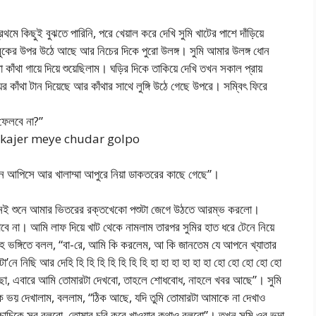
মে কিছুই বুঝতে পারিনি, পরে খেয়াল করে দেখি সুমি খাটের পাশে দাঁড়িয়ে
র বুকের উপর উঠে আছে আর নিচের দিকে পুরো উলঙ্গ। সুমি আমার উলঙ্গ ধোন
থা গায়ে দিয়ে শুয়েছিলাম। ঘড়ির দিকে তাকিয়ে দেখি তখন সকাল প্রায়
 কাঁথা টান দিয়েছে আর কাঁথার সাথে লুঙ্গি উঠে গেছে উপরে। সম্বিৎ ফিরে
ফেলবে না?”
নাই”। kajer meye chudar golpo
জান আপিসে আর খালাম্মা আপুরে নিয়া ডাকতরের কাছে গেছে”।
 নেই শুনে আমার ভিতরের রক্তখেকো পশুটা জেগে উঠতে আরম্ভ করলো।
ে না। আমি লাফ দিয়ে খাট থেকে নামলাম তারপর সুমির হাত ধরে টেনে নিয়ে
িহ ভঙ্গিতে বলল, “বা-রে, আমি কি করলেম, আ কি জানতেম যে আপনে খ্যাতার
’নে নিছি আর দেহি হি হি হি হি হি হি হি হা হা হা হা হা হা হো হো হো হো হো
েছো, এবারে আমি তোমারটা দেখবো, তাহলে শোধবোধ, নাহলে খবর আছে”। সুমি
কে ভয় দেখালাম, বললাম, “ঠিক আছে, যদি তুমি তোমারটা আমাকে না দেখাও
চাচিকে সব বলবো, তোমার চুরি করে খাওয়ার কথাও বলবো”। তখন সুমি ওর ভুদা