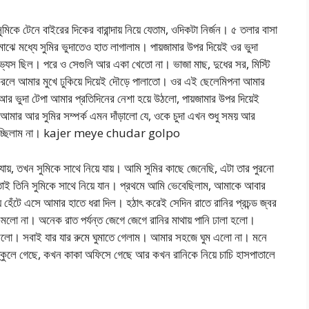
ুমিকে টেনে বাইরের দিকের বারান্দায় নিয়ে যেতাম, ওদিকটা নির্জন। ৫ তলার বাসা
াঝে মধ্যে সুমির ভুদাতেও হাত লাগালাম। পায়জামার উপর দিয়েই ওর ভুদা
ভ্যেস ছিল। পরে ও সেগুলি আর একা খেতো না। ভাজা মাছ, দুধের সর, মিস্টি
ঁ করলে আমার মুখে ঢুকিয়ে দিয়েই দৌড়ে পালাতো। ওর এই ছেলেমিপনা আমার
ধ আর ভুদা টেপা আমার প্রতিদিনের নেশা হয়ে উঠলো, পায়জামার উপর দিয়েই
। আমার আর সুমির সম্পর্ক এমন দাঁড়ালো যে, ওকে চুদা এখন শুধু সময় আর
াই পাচ্ছিলাম না। kajer meye chudar golpo
যায়, তখন সুমিকে সাথে নিয়ে যায়। আমি সুমির কাছে জেনেছি, এটা তার পুরনো
 তাই তিনি সুমিকে সাথে নিয়ে যান। প্রথমে আমি ভেবেছিলাম, আমাকে আবার
 হেঁটে এসে আমার হাতে ধরা দিল। হঠাৎ করেই সেদিন রাতে রানির প্রচন্ড জ্বর
মলো না। অনেক রাত পর্যন্ত জেগে জেগে রানির মাথায় পানি ঢালা হলো।
মলো। সবাই যার যার রুমে ঘুমাতে গেলাম। আমার সহজে ঘুম এলো না। মনে
্কুলে গেছে, কখন কাকা অফিসে গেছে আর কখন রানিকে নিয়ে চাচি হাসপাতালে