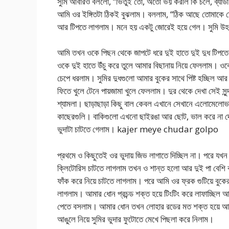
সুমি আবারও বললো, “ভিতুই তো, অতো ভয় করলি কি চলে, ব্যাডা 
আমি ওর ইঙ্গিতটা ঠিকই বুঝলাম। বললাম, “ঠিক আছে তোমাকে 
আর টিপতে লাগলাম। মনে হয় একটু জোরেই হয়ে গেল। সুমি উহ ক
আমি তখন ওকে পিছন থেকে জাপটে ধরে দুই হাতে দুই দুধ টিপতে ল
ওকে দুই হাতে উঁচু করে তুলে আমার বিছানায় নিয়ে ফেললাম। ওকে
চেপে ধরলাম। সুমির দুধগুলো আমার বুকের সাথে পিষ্ট হচ্ছিল 
ফিতে খুলে টেনে পায়জামা খুলে ফেললাম। দুর থেকে দেখা সেই সু
শ্যামলা। ছাড়াছাড়া কিছু বাল কেবল এখানে সেখানে এলোমেলোভা
কাছেরগুলি। বাকিগুলো এখনো ছাইরঙা আর ছোট, ভাল করে না দেখলে
ভুদাটা চাটতে গেলাম। kajer meye chudar golpo
প্রথমে ও কিছুতেই ওর ভুদায় জিভ লাগাতে দিচ্ছিল না। পরে যখ
ক্লিটোরিস চাটতে লাগলাম তখন ও শান্ত হলো আর দুই পা বেশি ক
ফাঁক করে নিয়ে চাটতে লাগলাম। পরে আমি ওর ফ্রক গুটিয়ে বুকে
লাগলাম। আমার ধোন প্রচন্ড শক্ত হয়ে টিংটিং করে লাফাচ্ছিল আর 
পেতে বসলাম। আমার ধোন তখন লোহার রডের মত শক্ত হয়ে আমার
আঙুলে নিয়ে সুমির ভুদার ফুটোতে মেখে পিছলা করে নিলাম।