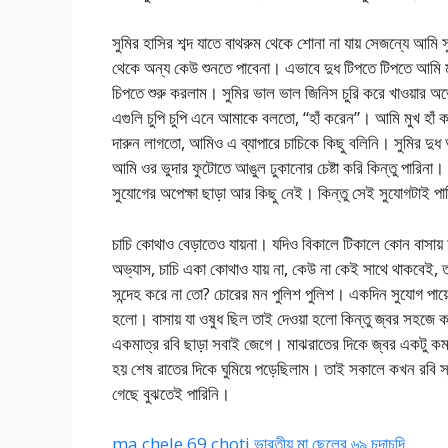
সুমির হাসির শব্দ যাতে বাথরুম থেকে শোনা না যায় সেজন্যে আমি স
থেকে অন্য কেউ শুনতে পাবেনা। এভাবে দুধ টিপতে টিপতে আমি ম
চিপতে শুরু করলাম। সুমির ভাল ভাল জিনিস চুরি করে খাওয়ার অ
এগুলি চুপি চুপি এনে আমাকে বলতো, “হাঁ করেন”। আমি মুখ হা
দারুন লাগতো, আমিও এ ব্যাপারে চাচিকে কিছু বলিনি। সুমির দু
আমি ওর ভুদার ফুটোতে আঙুল ঢুকানোর চেষ্টা করি কিন্তু পারিনা
সুযোগের অপেক্ষা ছাড়া আর কিছু নেই। কিন্তু সেই সুযোগট
চাচি কোথাও বেড়াতেও যায়না। যদিও বিকালে টিকালে কোন বাসায় 
অভ্যাস, চাচি একা কোথাও যায় না, কেউ না কেই সাথে থাকবেই,
সন্দেহ করে না তো? চোরের মন পুলিশ পুলিশ। একদিন সুযোগ পায়ে
হলো। বাসায় যা ওষুধ ছিল তাই দেওয়া হলো কিন্তু জ্বর সহজে ক
একমাত্র রবি ছাড়া সবাই জেগে। মাঝরাতের দিকে জ্বর একটু ক
হয় শেষ রাতের দিকে ঘুমিয়ে পড়েছিলাম। তাই সকালে কখন রবি স
গেছে বুঝতেই পারিনি।
ma chele 69 choti ভারতীয় মা ছেলের ৬৯ চুদাচুদি