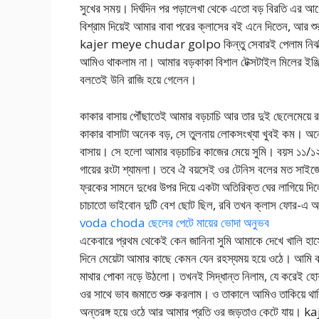
সুখের সময়। দির্ঘদিন পর পড়ালেখা থেকে এতো বড় বিরতি এর আগ
বিশ্রাম দিয়েই আমার বাবা পরের ক্লাসের বই এনে দিতেন, আর শ
kajer meye chudar golpo কিন্তু সেবারই পেলাম নির্ঝঞ্ঝা
আমিও থাকলাম না। আমার বড়কাকা বিশাল টেক্সটাইল মিলের ইঞ্
বলতেই উনি রাজি হয়ে গেলেন।
কাকার বাসায় পৌঁছাতেই আমার বড়চাচি আর তার দুই ছেলেমেয়ে র
কাকার বাসাটা অনেক বড়, সে তুলনায় লোকসংখ্যা খুবই কম। অ
বাসায়। সে হলো আমার বড়চাচির কাজের মেয়ে সুমি। বয়স ১১/১২ বছ
গায়ের রংটা শ্যামলা। তবে ঐ বয়সেই ওর টেনিস বলের মত সাই
ফ্রকের সামনে দুধের উপর দিয়ে একটা অতিরিক্ত ঘের লাগিয়ে দি
চাচাতো ভাইবোন দুটি বেশ ছোট ছিল, রবি তখন ক্লাস ফো
voda choda ছেলের পেটে মায়ের ভোদা অনুভব
একেবারে প্রথম থেকেই কেন জানিনা সুমি আমাকে দেখে খালি হা
দিনে মেয়েটা আমার কাছে কেমন যেন রহস্যময় হয়ে ওঠে। আমি 
মাথার পোকা নড়ে উঠলো। তখনই সিদ্ধান্ত নিলাম, যে করেই হ
ওর সাথে ভাব জমাতে শুরু করলাম। ও তাকালে আমিও তাকিয়ে থা
অন্তরঙ্গ হয়ে ওঠে আর আমার প্রতি ওর জড়তাও কেটে যা