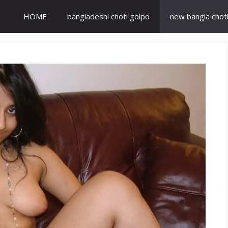
HOME
bangladeshi choti golpo
new bangla chot