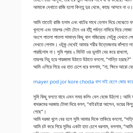
আমাকে দেখাতে রাজি হলো কিন্তু দুর থেকে, কাছে আসবে
আমি তাতেই রাজি হলাম এবং খাটের সাথে হেলান দিয়ে মেঝেতে বস
খুললো এবং তারপর সেটা টেনে ওর হাঁটু পর্যন্ত নামিয়ে দিয়ে সোজ
অংশে পাতলা পাতলা সামান্য কিছু বাল গজিয়েছে সেটুকু দেখতে প
দেখতে পেলাম। ওটুকু দেখেই আমার শরীর উত্তেজনায় কাঁপতে লা
পারছিলাম না। সুমি প্রায় ২ মিনিট ওর ভুদাটা বের করে রাখলো,
তারপর নিচু হয়ে পায়জামা উঠাতে উঠাতে বললো, “শান্তি হয়ছে?”
আমি এগিয়ে গিয়ে ওর হাত চেপে ধরে বললাম, “না, ক্ষিধে আরো ব
mayer pod jor kore choda বাপ নাই ছেলে জোর করে মা
সুমি কিছু বলতে যাবে এমন সময় কলিং বেল বেজে উঠলো। আমি সুম
বাথরুমের দরজায় টোকা দিয়ে বলল, “বাইরইয়া আসেন, ভয়ের কিস্যু
গেছে”।
আমি দরজা খুলে বের হলে সুমি আমার দিকে তাকিয়ে বললো, “সত্
আমি চট করে গিয়ে সুমির একটা হাত চেপে ধরলাম, বললাম, 