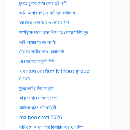
চুদতে চুদতে মেরে ফেল তুই ভাই
আমি আমার বউয়ের সতীচ্ছদ ফাটালাম
ব্রা নিয়ে খেলা আর ৩ ধোনের ঠাপ
শাশুড়িকে মাকে ডান্ডা দিয়ে যত জোরে পারিস চুদ
ভাই আমার প্রথম স্বামী
ট্রেনের ভাবীর সাথে চোদাচোদি
40 বছরের কামুকী দিদি
৭ গুদ চোদা ধোন family incest group
choti
সুন্দর ভাবির পিছলা ভুদা
কাকু ও মায়ের মিলন মেলা
কাকিমা রঙিন চটি কাহিনী
ma bon choti 2026
কচি গুদে আঙ্গুল দিয়ে ফিঙ্গারিং আর দুধ টেপা