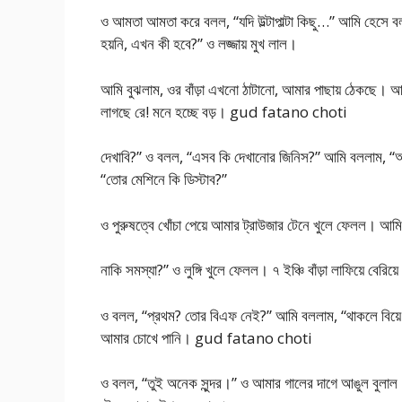
ও আমতা আমতা করে বলল, “যদি উল্টাপাল্টা কিছু…” আমি হেসে ব
হয়নি, এখন কী হবে?” ও লজ্জায় মুখ লাল।
আমি বুঝলাম, ওর বাঁড়া এখনো ঠাটানো, আমার পাছায় ঠেকছে। আম
লাগছে রে! মনে হচ্ছে বড়। gud fatano choti
দেখাবি?” ও বলল, “এসব কি দেখানোর জিনিস?” আমি বললাম, “আ
“তোর মেশিনে কি ডিস্টাব?”
ও পুরুষত্বে খোঁচা পেয়ে আমার ট্রাউজার টেনে খুলে ফেলল। আম
নাকি সমস্যা?” ও লুঙ্গি খুলে ফেলল। ৭ ইঞ্চি বাঁড়া লাফিয়ে বে
ও বলল, “প্রথম? তোর বিএফ নেই?” আমি বললাম, “থাকলে বিয়
আমার চোখে পানি। gud fatano choti
ও বলল, “তুই অনেক সুন্দর।” ও আমার গালের দাগে আঙুল বুলা