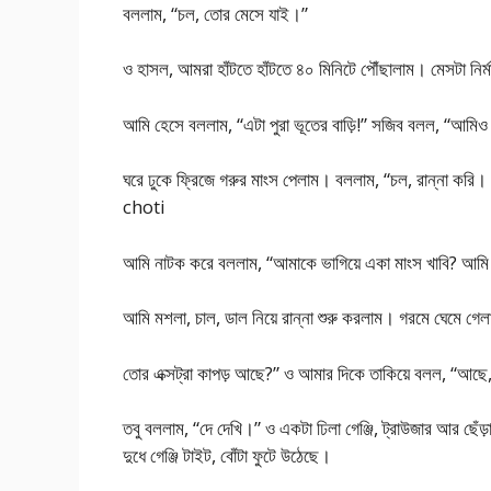
বললাম, “চল, তোর মেসে যাই।”
ও হাসল, আমরা হাঁটতে হাঁটতে ৪০ মিনিটে পৌঁছালাম। মেসটা নির্ম
আমি হেসে বললাম, “এটা পুরা ভূতের বাড়ি!” সজিব বলল, “আমি
ঘরে ঢুকে ফ্রিজে গরুর মাংস পেলাম। বললাম, “চল, রান্না কর
choti
আমি নাটক করে বললাম, “আমাকে ভাগিয়ে একা মাংস খাবি? আমি 
আমি মশলা, চাল, ডাল নিয়ে রান্না শুরু করলাম। গরমে ঘেমে
তোর এক্সট্রা কাপড় আছে?” ও আমার দিকে তাকিয়ে বলল, “আছে
তবু বললাম, “দে দেখি।” ও একটা ঢিলা গেঞ্জি, ট্রাউজার আর ছ
দুধে গেঞ্জি টাইট, বোঁটা ফুটে উঠেছে।