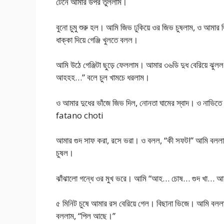
টেনে আমার উপর তুললাম।
বুনো চুমু শুরু হল। আমি জিভ ঢুকিয়ে ওর জিভ চুষলাম, ও আমার 
ধাক্কা দিয়ে গেঞ্জি খুলতে বলল।
আমি উঠে গেঞ্জিটা ছুড়ে ফেললাম। আমার ৩৬ডি দুধ বেরিয়ে ঝ
আহহহ…” বলে চুল খামচে ধরলাম।
ও আমার দুধের ভাঁজে জিভ দিল, নোনতা ঘামের স্বাদ। ও নাভিতে
fatano choti
আমার গুদ সাফ করা, রসে ভরা। ও বলল, “কী সফট!” আমি বললাম, 
চুষল।
ঝাঁঝালো গন্ধে ওর মুখ ভরে। আমি “আহ… চোষ… গুদ খা… আহ
৫ মিনিট চুষে আমার রস বেরিয়ে গেল। বিছানা ভিজে। আমি বল
বললাম, “পিল আছে।”