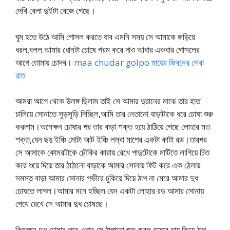
দেখি বেলা দুইটা বেজে গেছে।
ঘুম হতে উঠে আমি গোসল করতে যাব এমনি সময় সে আমাকে জড়িয়ে
ধরল,বলল আমার ধোনটা চোষে গরম করে দাও আবার একবার গোসলের
আগে তোমায় চোদব।
maa chudar golpo মায়ের জিবনের সেরা
রাত
আমরা আগে থেকে উলঙ্গ ছিলাম তাই সে আমার দুরানের মাঝে তার হাত
চালিয়ে সোনাতে সুড়সুড়ি দিচ্ছিল,আমি তার নেতানো বাড়াটাকে ধরে চোষা শুরু
করলাম।অনেক্ষন চোষার পর তার বাড়া শক্ত হয়ে ঠাঠিয়ে গেছে লোহার মত
শক্ত,যেন ছয় ইঞ্চি মোটা আট ইঞ্চি লম্বা মাপের একটা কাটা রড।তারপর
সে আমাকে কোমরটাকে চৌকির কারায় রেখে পাদুটোকে মাটিতে লাগিয়ে চিত
করে শুয়ে দিয়ে তার ঠাঠানো বাড়াকে আমার সোনায় ফিট করে এক ঠেলায়
সমস্ত বাড়া আমার সোনার গভীরে ঢুকিয়ে দিয়ে ঠাপ না মেরে আমার দুধ
চোষতে লাগল।আমার মনে হচ্ছিল যেন একটা লোহার রড আমার সোনায়
গেথে রেখে সে আমার দুধ চোষছে।
কিছুক্ষন দুধ চোষার পরে এবার সে ঠাপানো শুরু করল,হায়রে হায় কিযে ঠাপ,