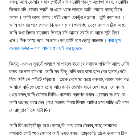
বলল, আমি তোমার বাসার গেইটে রাত বারোটা পর্যন্ত অপেক্ষা করব, বারোটার
ভিতরে যদি তোমার স্বামী না এসে থাকে তাহলে আমি তোমার কাছে ফিরে
আসব। আমি তমার বাসার গেইট থেকে একটুও নড়বনা। তুমি কথা দাও ।
আমি ভাবনায় পরে গেলাম কি জবাব দেব।আগপিছ ভেবে বললাম ঠিক আছে
আমি কথা দিলাম বারোটার ভিতরে যদি আমার স্বামি না আসে তুমি ফিরে
এস। ঠিক আছে বলে সে চলে গেল,আমি হাপ ছেড়ে বাচলাম।
বাবা চুদে
মেয়ের ভোদা – বাবা আমার গুদ দুই বার চুদেছে
কিন্তু এখন এ মুহুর্তে পালাতে না পারলে রাতে যে ভয়ানক পরিনতি আছে সেটা
বলার অপেক্ষা রাখেনা।আমি সব কিছু রেডি করে বাসা হতে বের হলাম,গেটে
গিয়ে দেখি সে গেইটে দাঁড়ানো। তাকে দেখে ক্ষ্মা চেয়ে বললাম,আমায় ক্ষমা কর
আমাকে বাড়ীতে যেতে হচ্ছে,আরেকদিন তোমার সাথে দেখা হবে।সে কশম
খেয়ে বলল,আমি তোমার ভিডিও রাস্তায় প্রদর্শন করাব।তোমার সংসার কে
আমি তছনছ করে দেব।যাও তোমায় বিদায় দিলাম আমিও চলে যাচ্ছি এই বলে
সে রাস্তার দিকে হাটা দিল।
আমি কিংকর্তব্যবিমুঢ় হয়ে গেলাম,কি করে তারে ঠেকাব,পাছে আমাদের
কথাবার্তা কেউ শুনে ফেলবে সেই ভয়ও হচ্ছে।তাড়াতাড়ি তাকে ডাকলাম ঠিক