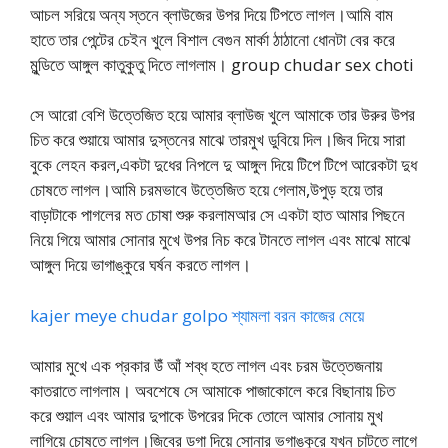
আচল সরিয়ে অন্য স্তনে ব্লাউজের উপর দিয়ে টিপতে লাগল।আমি বাম
হাতে তার পেন্টের চেইন খুলে বিশাল বেগুন মার্কা ঠাঠানো ধোনটা বের করে
মুন্ডিতে আঙ্গুল কাতুকুতু দিতে লাগলাম। group chudar sex choti
সে আরো বেশি উত্তেজিত হয়ে আমার ব্লাউজ খুলে আমাকে তার উরুর উপর
চিত করে শুয়ায়ে আমার দুস্তনের মাঝে তারমুখ ডুবিয়ে দিল।জিব দিয়ে সারা
বুকে লেহন করল,একটা দুধের নিপলে দু আঙ্গুল দিয়ে টিপে টিপে আরেকটা দুধ
চোষতে লাগল।আমি চরমভাবে উত্তেজিত হয়ে গেলাম,উপুড় হয়ে তার
বাড়াটাকে পাগলের মত চোষা শুরু করলামআর সে একটা হাত আমার পিছনে
নিয়ে গিয়ে আমার সোনার মুখে উপর নিচ করে টানতে লাগল এবং মাঝে মাঝে
আঙ্গুল দিয়ে ভাগাঙ্কুরে ঘর্ষন করতে লাগল।
kajer meye chudar golpo শ্যামলা বরন কাজের মেয়ে
আমার মুখে এক প্রকার উঁ আঁ শব্ধ হতে লাগল এবং চরম উত্তেজনায়
কাতরাতে লাগলাম। অবশেষে সে আমাকে পাজাকোলে করে বিছানায় চিত
করে শুয়াল এবং আমার দুপাকে উপরের দিকে তোলে আমার সোনায় মুখ
লাগিয়ে চোষতে লাগল।জিবের ডগা দিয়ে সোনার ভগাঙ্কুরে যখন চাটতে লাগে