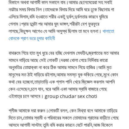
বিকালে অথবা আগামী কাল সকালে যাব।আমার ছেলেমেয়েরা সহ সবাই
নয়টার সময় বিদায় নিল।তাদেরকে বিদায় দিয়ে আমি ঘরে ঢুকে বিছানায় গা
এলিয়ে দিলাম,বমি হওয়াতে শরীর একটু দুর্বল,দুর্বলতার কারনে ঘুমিয়ে
গেলাম।প্রায় দুঘন্টা পর আমার ঘুম ভাঙ্গল,শরীরটা বেশ ফুরফুরে
লাগছে,কিচুক্ষন আগেও যে আমি অসুস্থ ছিলাম তা মনে হলনা।
খালাতো
বোনকে প্রাণ ভরে চুদার কাহিনী
বাথরুমে গিয়ে হাত মুখ ধুয়ে বের হচ্ছি দেখলাম মেঘহীন ব্জ্রপাতের মত আমার
সামনে দাড়িয়ে আছে সেই লোকটি।দরজা খোলা পেয়ে নির্দিধায় কারো
অনুমতির তোয়াক্কা না করে ঠিক আমার সামনে গিয়ে হাজির।আমি মৃত
মানুসের মত ঠাই দাড়িয়ে রইলাম,আমার সমস্ত বুক শুকিয়ে গেছে,মুখে কোন
কথা বের হচ্ছেনা,তাড়াতাড়ি এক গ্লাস পানি খেয়ে জি্জ্ঞেস করলাম আপনি
কেন এসেছেন,চলে যান, ঘরে আমি একা আমার স্বামি বাজারে গেছে
এইমাত্র চলে আসবে। group chudar sex choti
প্লীজ আমাকে দয়া করুন।লোকটি বলল, কেন মিথ্যা বলে আমাকে তাড়িয়ে
দিতে চান,তোমার স্বামী ও পরিবারের সকলে তোমাদের গ্রামের বাড়ীতে গেছে
আসবে আগামী সাপ্টাহ তুমি বমি করার কারনে যেটে পারনি,আজ বিকেলে