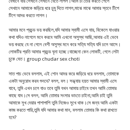
যেখানে যায় সেখানে সেখানে যেতে লাগল।আমি চা তৈরি করতে গেলে
সেখানে আমাকে জড়িয়ে ধরে চুমু দিতে লাগল,মাঝে মাঝে আমার স্তনে টিপে
টিপে আদর করতে লাগল।
আমার মনে প্রচন্ড ভয় করছিল,যদি আমার স্বামী এসে যায়, বিকেলে যাওয়ার
কথা যদিও নাগেলে মনে করবে আমি এখনো অসুস্থ আছি,আবার এই ভেবে
ভয় করছে যে না গেলে বেশী অসুস্থ মনে করে সত্যি সত্যি যদি চলে আসে।
লোকটির প্রতি আমার প্রচন্ড ঘৃনা হচ্ছে।যাচ্ছেনা কেন লোকটি, গেলে লেটা
চুকে যেত। group chudar sex choti
সাত পাচ ভেবে বললাম, এই শোন আদর করে জড়িয়ে ধরে বললাম, তোমাকে
একটা অনুরোধ করব শুনবে? বলল, বল। সন্ধ্যায় হয়ত আমার স্বামী এসে
যাবে, তুমি এখন চলে যাও তবে তুমি যখন আমায় চাইবে তখন আমি তোমার
কাছে যাব।সে বলল, আমি তোমার সংসার ভাংতে চাইনা,আমি চাই তুমি
আমাকে সুখ দেয়ার পাশাপাশি তুমি নিজেও সুখে থাক।সে জন্য আমি একটা
কাজ করতে পারি,তুমি যদি আমার কথা মান, বললাম তোমার কি কথা রাখতে
হবে?