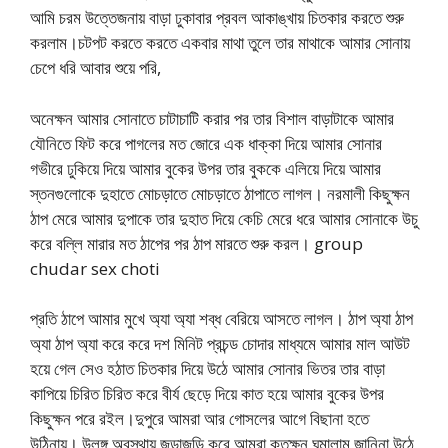
আমি চরম উত্তেজনায় বাড়া ঢুকাবার প্রবল আকাঙ্খায় চিতকার করতে শুরু
করলাম।চটপট করতে করতে একবার মাথা তুলে তার মাথাকে আমার সোনায়
চেপে ধরি আবার শুয়ে পরি,
অনেক্ষন আমার সোনাতে চাটাচাটি করার পর তার বিশাল বাড়াটাকে আমার
যৌনিতে ফিট করে পাগলের মত জোরে এক ধাক্কা দিয়ে আমার সোনার
গভীরে ঢুকিয়ে দিয়ে আমার বুকের উপর তার বুককে এলিয়ে দিয়ে আমার
স্তনগুলোকে দুহাতে মোচড়াতে মোচড়াতে ঠাপাতে লাগল। নরমালী কিছুক্ষন
ঠাপ মেরে আমার দুপাকে তার দুহাত দিয়ে কেচি মেরে ধরে আমার সোনাকে উচু
করে বল্লি মারার মত ঠাপের পর ঠাপ মারতে শুরু করল। group
chudar sex choti
প্রতি ঠাপে আমার মুখে অ্যা অ্যা শব্ধ বেরিয়ে আসতে লাগল। ঠাপ অ্যা ঠাপ
অ্যা ঠাপ অ্যা করে করে দশ মিনিট প্রচন্ড চোদার মাধ্যমে আমার মাল আউট
হয়ে গেল সেও হঠাত চিতকার দিয়ে উঠে আমার সোনার ভিতর তার বাড়া
কাপিয়ে চিরিত চিরিত করে বীর্য ছেড়ে দিয়ে কাত হয়ে আমার বুকের উপর
কিছুক্ষন পরে রইল।দুপুরে আমরা আর গোসলের আগে বিছানা হতে
উঠিনায়। উলঙ্গ অবস্থায় জড়াজড়ি করে আমরা কতক্ষন ঘুমালাম জানিনা উঠে