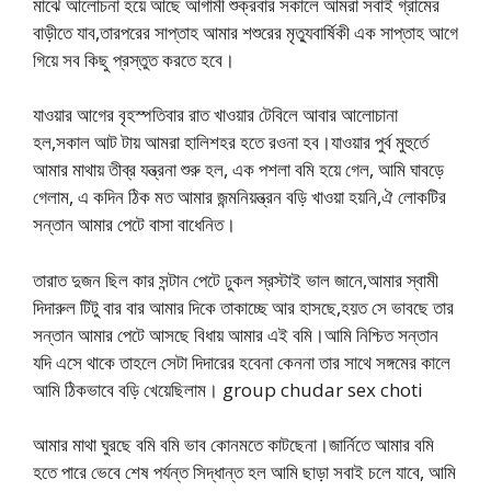
মাঝে আলোচনা হয়ে আছে আগামী শুক্রবার সকালে আমরা সবাই গ্রামের
বাড়ীতে যাব,তারপরের সাপ্তাহ আমার শশুরের মৃত্যুবার্ষিকী এক সাপ্তাহ আগে
গিয়ে সব কিছু প্রস্তুত করতে হবে।
যাওয়ার আগের বৃহস্পতিবার রাত খাওয়ার টেবিলে আবার আলোচানা
হল,সকাল আট টায় আমরা হালিশহর হতে রওনা হব।যাওয়ার পুর্ব মুহুর্তে
আমার মাথায় তীব্র যন্ত্রনা শুরু হল, এক পশলা বমি হয়ে গেল, আমি ঘাবড়ে
গেলাম, এ কদিন ঠিক মত আমার জন্মনিয়ন্ত্রন বড়ি খাওয়া হয়নি,ঐ লোকটির
সন্তান আমার পেটে বাসা বাধেনিত।
তারাত দুজন ছিল কার সন্টান পেটে ঢুকল স্রস্টাই ভাল জানে,আমার স্বামী
দিদারুল টিটু বার বার আমার দিকে তাকাচ্ছে আর হাসছে,হয়ত সে ভাবছে তার
সন্তান আমার পেটে আসছে বিধায় আমার এই বমি।আমি নিশ্চিত সন্তান
যদি এসে থাকে তাহলে সেটা দিদারের হবেনা কেননা তার সাথে সঙ্গমের কালে
আমি ঠিকভাবে বড়ি খেয়েছিলাম। group chudar sex choti
আমার মাথা ঘুরছে বমি বমি ভাব কোনমতে কাটছেনা।জার্নিতে আমার বমি
হতে পারে ভেবে শেষ পর্যন্ত সিদ্ধান্ত হল আমি ছাড়া সবাই চলে যাবে, আমি