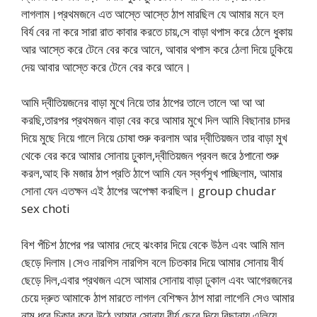
লাগলাম।প্রথমজনে এত আস্তে আস্তে ঠাপ মারছিল যে আমার মনে হল
বির্য বের না করে সারা রাত কাবার করতে চায়,সে বাড়া থপাস করে ঠেলে ধুকায়
আর আস্তে করে টেনে বের করে আনে, আবার থপাস করে ঠেলা দিয়ে ঢুকিয়ে
দেয় আবার আস্তে করে টেনে বের করে আনে।
আমি দ্বীতিয়জনের বাড়া মুখে নিয়ে তার ঠাপের তালে তালে আ আ আ
করছি,তারপর প্রথমজন বাড়া বের করে আমার মুখে দিল আমি বিছানার চাদর
দিয়ে মুছে নিয়ে গালে নিয়ে চোষা শুরু করলাম আর দ্বীতিয়জন তার বাড়া মুখ
থেকে বের করে আমার সোনায় ঢুকাল,দ্বীতিয়জন প্রবল জরে ঠপানো শুরু
করল,আহ কি মজার ঠাপ প্রতি ঠাপে আমি যেন স্বর্গসুখ পাচ্ছিলাম, আমার
সোনা যেন এতক্ষন এই ঠাপের অপেক্ষা করছিল। group chudar
sex choti
বিশ পঁচিশ ঠাপের পর আমার দেহে ঝংকার দিয়ে বেকে উঠল এবং আমি মাল
ছেড়ে দিলাম।সেও নারগিস নারগিস বলে চিতকার দিয়ে আমার সোনায় বীর্য
ছেড়ে দিল,এবার প্রথজন এসে আমার সোনায় বাড়া ঢুকাল এবং আগেরজনের
চেয়ে দ্রুত আমাকে ঠাপ মারতে লাগল বেশিক্ষন ঠাপ মারা লাগেনি সেও আমার
নাম ধরে চিকার করে উঠে আমার সোনায় বীর্য ছেরে দিয়ে বিছানায় এলিয়ে