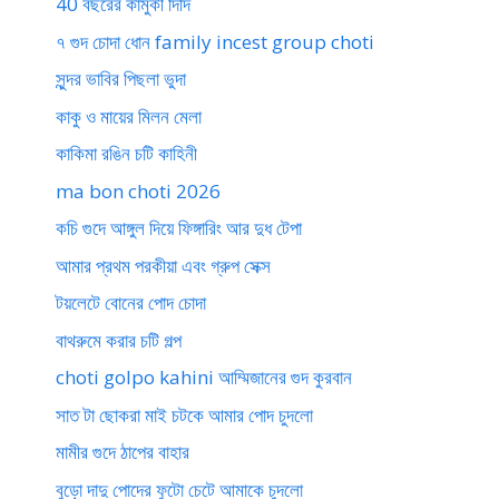
40 বছরের কামুকী দিদি
৭ গুদ চোদা ধোন family incest group choti
সুন্দর ভাবির পিছলা ভুদা
কাকু ও মায়ের মিলন মেলা
কাকিমা রঙিন চটি কাহিনী
ma bon choti 2026
কচি গুদে আঙ্গুল দিয়ে ফিঙ্গারিং আর দুধ টেপা
আমার প্রথম পরকীয়া এবং গ্রুপ সেক্স
টয়লেটে বোনের পোদ চোদা
বাথরুমে করার চটি গল্প
choti golpo kahini আম্মিজানের গুদ কুরবান
সাত টা ছোকরা মাই চটকে আমার পোদ চুদলো
মামীর গুদে ঠাপের বাহার
বুড়ো দাদু পোদের ফুটো চেটে আমাকে চুদলো