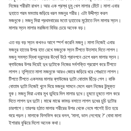
নিজের শরীরটা রাখল। আর এক প্রস্থ চুমু খেল মালার ঠোঁটে। মালা এবার
দুহাতে পরম মমতায় জড়িয়ে ধরল মজনুর শরীর। এটা উদ্দীপ্ত করল
মজনুকে। মজনু মিয়া প্রথমবারের মতো দুহাতের মুঠোতে নিল মালার স্তন।
মালার স্তন মালার মরজিনা বিবির চেয়ে অনেক বড়।
এত বড় বড় স্তন কখনও আগে স্পর্শ করেনি মজনু। মালা নিজেই এবার
মজনুর হাতের উপর হাত রেখে মজনুকে স্তন টিপতে উতসাহ দিতে লাগল।
মজনু সমস্ত দ্বিধা দ্বন্দ্বের ঊর্ধ্বে উঠে প্রানপনে চেপে ধরল মালার স্তন।
ব্লাউজের উপর দিয়েই দুধ দুটোকে নিজের সর্বশক্তি প্রয়োগ করে টিপতে
লাগল। তৃপ্তিতে মালা মজনুকে আরও জোরে জড়িয়ে ধরে গোঙাতে লাগল।
টিপতে টিপতে একসময় মালার ব্লাউজের দুটো বোতাম ছিঁড়ে গেল। বাকি
বোতাম দুটো নিজেই খুলে দিয়ে মজনুর সামনে মেলে ধরল নিজের উন্মুক্ত
বুক। মজনু মিয়া এবার মুখ ডুবিয়ে দিল মালার দুধে। চুষতে চুষতে লাল করে
দিতে লাগল দুধ দুটো। মাঝে মাঝে কামড় বসাতে লাগল দুধের চুচি দুটোর
চারপাশে। তারপর হঠাত মালার শরীরের উপর থেকে নেমে পাশেই চিত হয়ে
শুয়ে পড়ল। মালাকে ফিসফিস করে বলল, ‘মালা, ভাল লেগেছে ?’ বোবা মালা
ইশারায় বুঝিয়ে দিলো অনেক কথা।