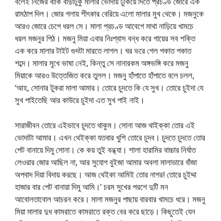
বলেই নিজের বাকি বাড়াটুকু মালার ভোদায় ঢুকিয়ে দিতে প্রচণ্ড জোরে এক
রামঠাপ দিল। জোর গলায় শীৎকার বেরিয়ে এলো মালার মুখ থেকে। মজনুকে
আরও জোরে চেপে ধরল সে। মালা প্রচণ্ড আবেগে মাথা নাড়িয়ে খামচে
ধরল মজনুর পিঠ। মজনু মিয়া এবার নিঃশ্বাস বন্ধ করে গায়ের সব শক্তি
এক করে মালার টাইট গুদটা মারতে লাগল। ঘর ভরে গেল পকাত পকাত
শব্দে। মালার মুখে ভাষা নেই, কিন্তু সে নানারকম অঙ্গভঙ্গি করে মজনু
মিয়াকে আরও উত্তেজিত করে তুলল। মজনু হাঁপাতে হাঁপাতে বলে চলল,
‘আহ, সোনার টুকরা মালা আমার। তোরে চুদতে কি যে সুখ। তোরে চুইদা যে
সুখ পাইতেছি আর কাউরে চুইদা এত সুখ পাই নাই।
সারাজীবন তোরে এইভাবে চুদতে থাকুম। সোনা আজ থাইক্কা তোর এই
ভোদাটা আমার। এখন থেইক্কা যতবার খুশি তোরে চুদব। চুদতে চুদতে তোর
পেট বানায়ে দিমু সোনা। কে কয় তুই বন্ধ্যা। শালা হারামির বাচ্চার নির্ঘাত
লেওরার জোর আছিল না, আর সুযোগ বুইজা আমার অবলা মালাডারে বাঁজা
অপবাদ দিয়া বিদায় করছে। আজ থেইকা আমিই তোর নাগর! তোরে চুইদ্দা
হাজার বার পেট বানায়া দিমু আমি।’ চরম সুখের পরশে দুটি মন
আবোলতাবোল আচরন করে। মালা মজনুর পাছায় বারবার খামচে ধরে। মজনু
মিয়া মালার দুধ কামরাতে কামরাতে রক্ত বের করে ছাড়ে। কিছুতেই যেন