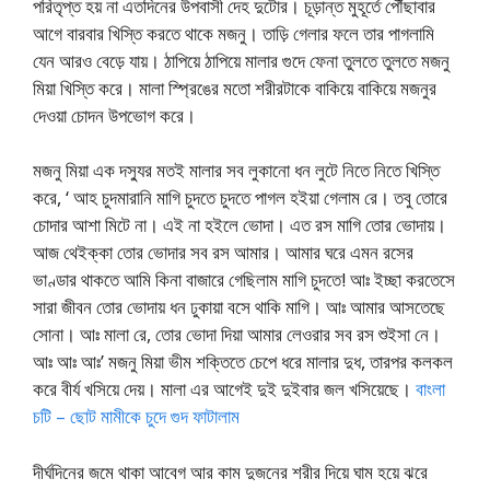
পরিতৃপ্ত হয় না এতদিনের উপবাসী দেহ দুটোর। চূড়ান্ত মুহূর্তে পৌঁছাবার
আগে বারবার খিস্তি করতে থাকে মজনু। তাড়ি গেলার ফলে তার পাগলামি
যেন আরও বেড়ে যায়। ঠাপিয়ে ঠাপিয়ে মালার গুদে ফেনা তুলতে তুলতে মজনু
মিয়া খিস্তি করে। মালা স্প্রিঙের মতো শরীরটাকে বাকিয়ে বাকিয়ে মজনুর
দেওয়া চোদন উপভোগ করে।
মজনু মিয়া এক দস্যুর মতই মালার সব লুকানো ধন লুটে নিতে নিতে খিস্তি
করে, ‘ আহ চুদমারানি মাগি চুদতে চুদতে পাগল হইয়া গেলাম রে। তবু তোরে
চোদার আশা মিটে না। এই না হইলে ভোদা। এত রস মাগি তোর ভোদায়।
আজ থেইক্কা তোর ভোদার সব রস আমার। আমার ঘরে এমন রসের
ভাণ্ডার থাকতে আমি কিনা বাজারে গেছিলাম মাগি চুদতে! আঃ ইচ্ছা করতেসে
সারা জীবন তোর ভোদায় ধন ঢুকায়া বসে থাকি মাগি। আঃ আমার আসতেছে
সোনা। আঃ মালা রে, তোর ভোদা দিয়া আমার লেওরার সব রস শুইসা নে।
আঃ আঃ আঃ’ মজনু মিয়া ভীম শক্তিতে চেপে ধরে মালার দুধ, তারপর কলকল
করে বীর্য খসিয়ে দেয়। মালা এর আগেই দুই দুইবার জল খসিয়েছে।
বাংলা
চটি – ছোট মামীকে চুদে গুদ ফাটালাম
দীর্ঘদিনের জমে থাকা আবেগ আর কাম দুজনের শরীর দিয়ে ঘাম হয়ে ঝরে