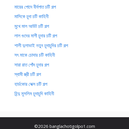
মায়ের পোদে বীর্যপাত চটি গল্প
মাসিকে চুদা চটি কাহিনী
মুখে মাল আউট চটি গল্প
লাল গুদের মাগী চুদার চটি গল্প
শালী দুলাভাই নতুন চুদাচুদির চটি গল্প
সৎ মাকে চোদার চটি কাহিনী
সারা রাত পোঁদ চুদার গল্প
স্বামী স্ত্রী চটি গল্প
হার্ডকোর সেক্স চটি গল্প
হিন্দু মুসলিম চুদাচুদি কাহিনী
©2026 banglachotigolpo1.com