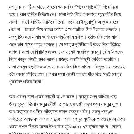
মজনু বলল, ‘ঠিক আছে, তাহলে আলমারির উপরের প্যাকেটটা গিয়ে নিয়ে
আয়। আর বাতিটা নিভিয়ে দে।’ মালা উঠে গিয়ে কনডমের প্যাকেটটা নিয়ে
এলো। সাথে বাতিটাও নিভিয়ে দিলো। তবে ঘরটা পুরোপুরি অন্ধকার হয়ে
গেল না। জানালা দিয়ে চাদের আলো এসে পড়ছিল ঠিক বিছানার উপরেই।
মজনু চিত হয়ে মালার আগমনের প্রতীক্ষা করছিল। হঠাত টের পেল মালা
এসে তার পায়ের কাছে বসেছে। সে মজনুর লুঙ্গিটাকে উপরের দিকে উঠাতে
লাগল। মালা যে বিবাহিত একথা যেন ভুলেই বসেছিল মজনু। যৌন মিলনের
নিয়ম কানুন নিশ্চই ওরও জানা। মজনুর বাড়াটা কিছুটা নেতিয়ে পড়েছিল।
মালা মজনুর বাড়াটাকে আলতো করে খেঁচে দিতে লাগল। কিছুক্ষণের ভেতরেই
ওটা আবার দাঁড়িয়ে গেল। এবার মালা একটা কনডম দাঁত দিয়ে কেটে মজনুর
পুরুষাঙ্গে পরিয়ে দিলো।
আর এরপর মালা একটা সাহসী কাণ্ড করল। মজনুর উপর ঝাপিয়ে পড়ে
তীব্র চুম্বন দিলো মজনুর ঠোঁটে, তারপর দুধ দুটো চেপে ধরল মজনুর মুখে।
আর দুহাতের নখ দিয়ে আঁচড়াতে লাগল মজনুর শরীর। মজনু প্রচণ্ড
শক্তিতে কামড় বসাল মালার দুধে। মালা মজনুর মুখটাকে আরও জোরে চেপে
ধরতে লাগল নিজের দুধের উপর আর মুখে ওঃ ওঃ শব্দ তুলতে লাগল। মালার
অস্থিরতা মজনুকেও অস্থির করে তুলল। সে এবার মালাকে নিচে ফেলে