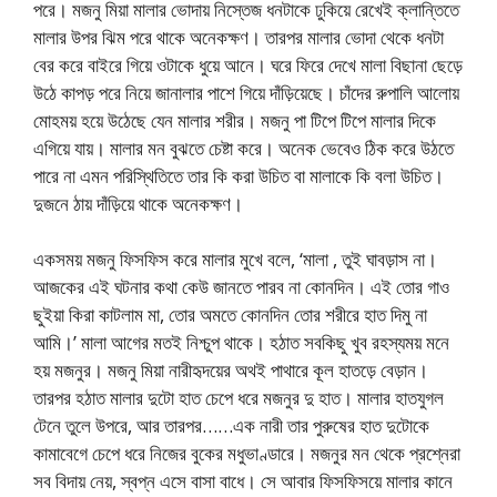
পরে। মজনু মিয়া মালার ভোদায় নিস্তেজ ধনটাকে ঢুকিয়ে রেখেই ক্লান্তিতে
মালার উপর ঝিম পরে থাকে অনেকক্ষণ। তারপর মালার ভোদা থেকে ধনটা
বের করে বাইরে গিয়ে ওটাকে ধুয়ে আনে। ঘরে ফিরে দেখে মালা বিছানা ছেড়ে
উঠে কাপড় পরে নিয়ে জানালার পাশে গিয়ে দাঁড়িয়েছে। চাঁদের রুপালি আলোয়
মোহময় হয়ে উঠেছে যেন মালার শরীর। মজনু পা টিপে টিপে মালার দিকে
এগিয়ে যায়। মালার মন বুঝতে চেষ্টা করে। অনেক ভেবেও ঠিক করে উঠতে
পারে না এমন পরিস্থিতিতে তার কি করা উচিত বা মালাকে কি বলা উচিত।
দুজনে ঠায় দাঁড়িয়ে থাকে অনেকক্ষণ।
একসময় মজনু ফিসফিস করে মালার মুখে বলে, ‘মালা , তুই ঘাবড়াস না।
আজকের এই ঘটনার কথা কেউ জানতে পারব না কোনদিন। এই তোর গাও
ছুইয়া কিরা কাটলাম মা, তোর অমতে কোনদিন তোর শরীরে হাত দিমু না
আমি।’ মালা আগের মতই নিশ্চুপ থাকে। হঠাত সবকিছু খুব রহস্যময় মনে
হয় মজনুর। মজনু মিয়া নারীহৃদয়ের অথই পাথারে কূল হাতড়ে বেড়ান।
তারপর হঠাত মালার দুটো হাত চেপে ধরে মজনুর দু হাত। মালার হাতযুগল
টেনে তুলে উপরে, আর তারপর……এক নারী তার পুরুষের হাত দুটোকে
কামাবেগে চেপে ধরে নিজের বুকের মধুভাণ্ডারে। মজনুর মন থেকে প্রশ্নেরা
সব বিদায় নেয়, স্বপ্ন এসে বাসা বাধে। সে আবার ফিসফিসয়ে মালার কানে