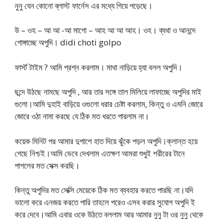
নুনু যেন কোনো ব্লাস্ট ফার্নেস এর মধ্যে গিয়ে পড়েছে।
উ – ওহ – আ আ -আ মাগো – আহ আ আ আহ। ওহ। ব্যথা ও আনন্দে
গোঙ্গাচ্ছে অপুদি। didi choti golpo
ফার্স্ট টাইম ? আমি প্রশ্ন করলাম। মাথা নাড়িয়ে হ্যা বলল অপুদি।
ছন্দে উঠছে নামছে অপুদি , আর তার সঙ্গে তাল মিলিয়ে লাফাচ্ছে অপুদির মাই
গুলো।আমি দুহাই বাড়িয়ে ওগুলো ধরার চেষ্টা করলাম, কিন্তু ও এমনি জোরে
জোরে ওঠা নামা করছে যে ঠিক মত ধরতে পারলাম না।
কয়েক মিনিট পর আমার দুপাশে হাত দিয়ে ঝুঁকে পড়ল অপুদি।ক্লান্ত হয়ে
গেছে নিশ্চই।আমি ভেবে দেখলাম এতক্ষণ আমরা শুধুই শরীরের টানে
পাগলের মত সেক্স করছি।
কিন্তু অপুদির মত সেক্সি মেয়েকে ঠিক মত ব্যবহার করতে পারছি না।যদি
ভালো করে এনজয় করতে পারি তাহলে পরেও এসব করার সুযোগ অপুদি ই
করে দেবে।আমি এবার ওকে উঠতে বললাম আর আমার নুনু টা ওর নুনু থেকে