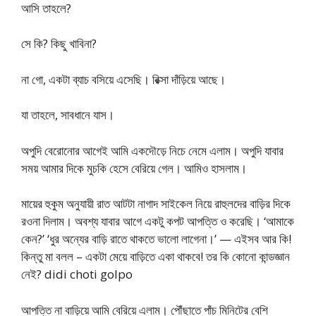
আসি তাহলে?
সে কি? কিছু খাবিনা?
না গো, একটা ব্যাচ বসিয়ে এসেছি। রিক্সা দাঁড়িয়ে আছে।
যা তাহলে, সাবধানে যাস।
অপুদি বেরোনোর আগেই আমি একদৌড়ে নিচে নেমে এলাম। অপুদি যাবার
সময় আমার দিকে মুচকি হেসে বেরিয়ে গেল। আমিও হাসলাম।
মায়ের হুকুম অনুযায়ী রাত আটটা নাগাদ সাইকেল নিয়ে রাহুলদের বাড়ির দিকে
রওনা দিলাম। অবশ্য যাবার আগে একটু কপট আপত্তি ও করেছি। ‘আমাকে
কেন?’ ‘ধুর অন্যের বাড়ি রাতে থাকতে ভালো লাগেনা।’ — এইসব আর কি!
কিন্তু মা বলল – একটা মেয়ে বাড়িতে একা থাকবে! তর কি কোনো কান্ডজ্ঞান
নেই? didi choti golpo
আপত্তি না বাড়িয়ে আমি বেরিয়ে এলাম। পৌঁছাতে পাঁচ মিনিটের বেশি