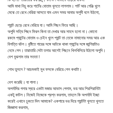
আমি মাথা নিচু করে শার্টের বোতাম খুলতে লাগলাম। শার্ট আর গেঞ্জি খুলে
মেঝে তে রেখে বেরিয়া আসতে যাব এমন সময় আবার অপুদী বলে উঠলো,
প্যান্ট ছেড়ে রেখে বেরিয়ে যা। আমি পিছন ফিরে আছি।
অপুদি সত্যি পিছন ফিরল কিনা তা দেখার আর সাহস হলো না। কোনো
রকমে প্যান্টের বোতাম ও চেইন খুলে প্যান্ট তা তেকে নামানোর সময় আর এক
বিপত্তি ঘটল। বৃষ্টিতে গায়ের সঙ্গে আটকে থাকা প্যান্টের সঙ্গে জান্গিয়াটাও
নেমে গেল। তারাতারি সেটা তলার আগেই পিছনে খিলখিলিয়ে উঠলো অপুদি।
বেশ বুঝলাম তার সততা !
শোধ তুললে ? আচমকাই মুখ ফসকে বেরিয়ে গেল কথাটা।
বেশ করেছি। যা পালা।
অপর্নাদির গলার স্বরে একটা মজার আভাস পেলাম, ভয় আর শিরশিরানিটা
একটু কাটল। নিজেই নিজেকে প্রশ্ন করলাম, তাহলে কি অপর্নাদি ইচ্ছা
করেই এখানে ঢুকতে দিল আমাকে? একপায়ে ভর দিয়ে প্যান্টটা খুলতে খুলতে
জিজ্ঞাসা করলাম,