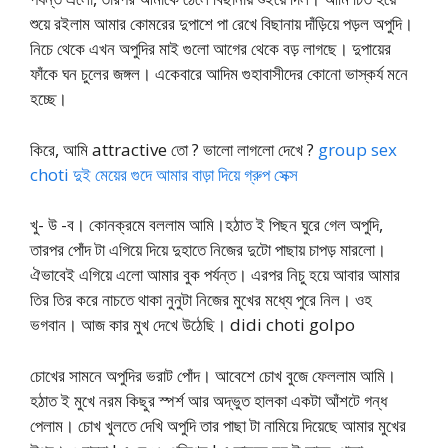
শুয়ে রইলাম আমার কোমরের দুপাশে পা রেখে বিছানায় দাঁড়িয়ে পড়ল অপুদি।
নিচে থেকে এখন অপুদির মাই গুলো আগের থেকে বড় লাগছে। দুপায়ের
ফাঁকে ঘন চুলের জঙ্গল। একেবারে আদিম গুহাবাসীদের কোনো ভাস্কর্য মনে
হচ্ছে।
কিরে, আমি attractive তো ? ভালো লাগলো দেখে ?
group sex
choti দুই মেয়ের গুদে আমার বাড়া দিয়ে গ্রুপ সেক্স
খু- উ -ব। কোনক্রমে বললাম আমি।হঠাত ই পিছন ঘুরে গেল অপুদি,
তারপর পোঁদ টা এগিয়ে দিয়ে দুহাতে নিজের দুটো পাছায় চাপড় মারলো।
ঐভাবেই এগিয়ে এলো আমার বুক পর্যন্ত। এরপর নিচু হয়ে আবার আমার
তির তির করে নাচতে থাকা নুনুটা নিজের মুখের মধ্যে পুরে নিল। ওহ
ভগবান। আজ কার মুখ দেখে উঠেছি। didi choti golpo
চোখের সামনে অপুদির ভরাট পোঁদ। আবেশে চোখ বুজে ফেললাম আমি।
হঠাত ই মুখে নরম কিছুর স্পর্শ আর অদ্ভুত হালকা একটা আঁশটে গন্ধ
পেলাম। চোখ খুলতে দেখি অপুদি তার পাছা টা নামিয়ে দিয়েছে আমার মুখের