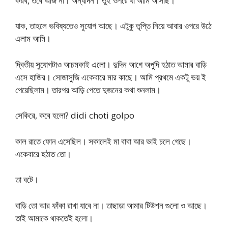
করব, তবে আজ না। অন্যদিন। তুই ওপরে যা আমি আসছি।
যাক, তাহলে ভবিষ্যতেও সুযোগ আছে। এটুকু তৃপ্তি নিয়ে আবার ওপরে উঠে
এলাম আমি।
দ্বিতীয় সুযোগটাও আচমকাই এলো। দুদিন আগে অপুদি হঠাত আমার বাড়ি
এসে হাজির। সোজাসুজি একেবারে মার কাছে। আমি প্রথমে একটু ভয় ই
পেয়েছিলাম। তারপর আড়ি পেতে দুজনের কথা শুনলাম।
সেকিরে, কবে হলো? didi choti golpo
কাল রাতে ফোন এসেছিল। সকালেই মা বাবা আর ভাই চলে গেছে।
একেবারে হঠাত তো।
তা বটে।
বাড়ি তো আর ফাঁকা রাখা যাবে না। তাছাড়া আমার টিউশন গুলো ও আছে।
তাই আমাকে থাকতেই হলো।