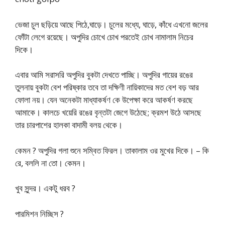
ভেজা চুল ছড়িয়ে আছে পিঠে,ঘাড়ে। চুলের মধ্যে, ঘাড়ে, কাঁধে এখনো জলের
ফোঁটা লেগে রয়েছে। অপুদির চোখে চোখ পরতেই চোখ নামালাম নিচের
দিকে।
এবার আমি সরাসরি অপুদির বুকটা দেখতে পাচ্ছি। অপুদির গায়ের রঙের
তুলনায় বুকটা বেশ পরিষ্কার তবে তা দক্ষিণী নায়িকাদের মত বেশ বড় আর
ফোলা নয়। যেন অনেকটা মাধ্যাকর্ষণ কে উপেক্ষা করে আকর্ষণ করছে
আমাকে। কালচে খয়েরি রঙের বৃন্তটা জেগে উঠেছে; ক্রমশ উঠে আসছে
তার চারপাশের হালকা বাদামী বলয় থেকে।
কেমন ? অপুদির গলা শুনে সম্বিত ফিরল। তাকালাম ওর মুখের দিকে। – কি
রে, বললি না তো। কেমন।
খুব সুন্দর। একটু ধরব ?
পারমিশন নিচ্ছিস ?