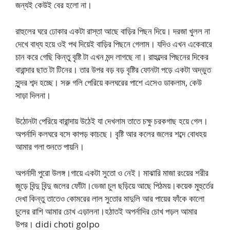
জন্যই কেউই বের হলো না।
রাহুলের ঘরে ঢোকার একটা রাস্তা আছে বাড়ির পিছন দিয়ে। দরজা খুলল না
দেখে বাধ্য হয়ে ওই পথ দিয়েই বাড়ির পিছনে গেলাম। যদিও এখন একেবারে
চান করে গেছি কিন্তু বৃষ্টি টা এখন মন্দ লাগছে না। রাহুল্দের পিছনের দিকের
বারান্দার ছাত টা টিনের। তার উপর বড় বড় বৃষ্টির ফোনটা পড়ে একটা অদ্ভুত
সুন্দর শব্দ হচ্ছে। সরু গলি পেরিয়ে কলঘরের পাশে এসেও ডাকলাম, কেউ
সাড়া দিলনা।
উঠোনটা পেরিয়ে বারান্দায় উঠেই যা দেখলাম তাতে চক্ষু চরকগাছ হয়ে গেল।
অপর্নাদি কলঘরে বসে কাপড় কাচছে। বৃষ্টি আর কলের জলের শব্দে বোধহয়
আমার গলা শুনতে পায়নি।
অপর্নাদী পুরো উলঙ্গ।গায়ে একটা সুতো ও নেই। মাঝারি মাজা রংয়ের শরীর
জুড়ে বিন্দু বিন্দু জলের ফোঁটা।ভেজা চুল ছড়িয়ে আছে পিঠময়।কয়েক মুহুর্তের
দেখা কিন্তু তাতেও কোমরের লাল সুতোর মাদুলি আর পায়ের ফাঁকে কালো
চুলের রাশি আমার চোখ এড়ালনা।হঠাতই অপর্নাদির চোখ পড়ল আমার
উপর। didi choti golpo