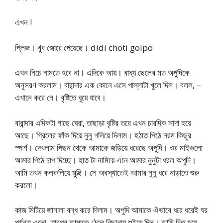
এখন !
প্লিজ। খুব জোরে পেয়েছে। didi choti golpo
এখন নিচে নামতে হবে না। এদিকে আয়। বাধ্য ছেলের মত অপুদিকে
অনুসরণ করলাম। বারান্দার এক কোনে এসে পাল্লাটা খুলে দিল। বলল, –
এখানে করে নে। বৃষ্টিতে ধুয়ে যাবে।
বারান্দার এদিকটা গাছে ঘেরা, তাছাড়া বৃষ্টির তরে এখন চারদিক সাদা হয়ে
আছে। গ্রিলের ফাঁক দিয়ে নুনু গলিয়ে দিলাম। হঠাত পিঠে নরম কিছুর
স্পর্শ। দেখলাম পিছন থেকে আমাকে জড়িয়ে ধরেছে অপুদি। ওর মাইগুলো
আমার পিঠে চাপ দিচ্ছে। হাত টা নামিয়ে এনে আমার নুনুটা ধরল অপুদি।
আমি তখন কলকলিয়ে মুত্ছি। সে অবস্থাতেই আমার নুনু ধরে নাড়াতে শুরু
করলো।
কাজ মিটিয়ে জানালা বন্ধ করে দিলাম। অপুদি আমাকে ঐভাবে ধরে ধরেই ঘর
পর্যন্ত এলো, তারপর আমাকে ঠেলে বিছানায় শুইয়ে দিল। আমি চিত হয়ে