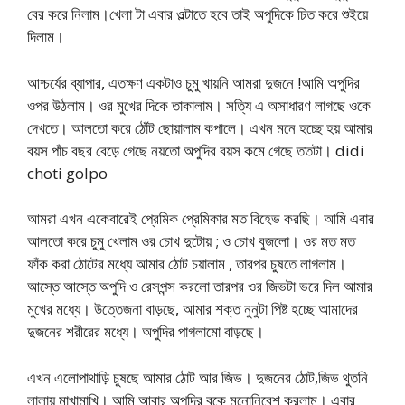
বের করে নিলাম।খেলা টা এবার ওল্টাতে হবে তাই অপুদিকে চিত করে শুইয়ে
দিলাম।
আশ্চর্যের ব্যাপার, এতক্ষণ একটাও চুমু খায়নি আমরা দুজনে !আমি অপুদির
ওপর উঠলাম। ওর মুখের দিকে তাকালাম। সত্যি এ অসাধারণ লাগছে ওকে
দেখতে। আলতো করে ঠোঁট ছোয়ালাম কপালে। এখন মনে হচ্ছে হয় আমার
বয়স পাঁচ বছর বেড়ে গেছে নয়তো অপুদির বয়স কমে গেছে ততটা। didi
choti golpo
আমরা এখন একেবারেই প্রেমিক প্রেমিকার মত বিহেভ করছি। আমি এবার
আলতো করে চুমু খেলাম ওর চোখ দুটোয় ; ও চোখ বুজলো। ওর মত মত
ফাঁক করা ঠোটের মধ্যে আমার ঠোট চয়ালাম , তারপর চুষতে লাগলাম।
আস্তে আস্তে অপুদি ও রেসপন্স করলো তারপর ওর জিভটা ভরে দিল আমার
মুখের মধ্যে। উত্তেজনা বাড়ছে, আমার শক্ত নুনুটা পিষ্ট হচ্ছে আমাদের
দুজনের শরীরের মধ্যে। অপুদির পাগলামো বাড়ছে।
এখন এলোপাথাড়ি চুষছে আমার ঠোট আর জিভ। দুজনের ঠোট,জিভ থুতনি
লালায় মাখামাখি। আমি আবার অপুদির বুকে মনোনিবেশ করলাম। এবার