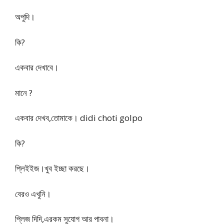
অপুদি।
কি?
একবার দেখাবে।
মানে ?
একবার দেখব,তোমাকে। didi choti golpo
কি?
প্লিইইজ।খুব ইচ্ছা করছে।
বেরও এখুনি।
প্লিজ দিদি,এরকম সুযোগ আর পাবনা।