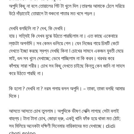
অপুদি কিছু না বলে তোয়ালের গিট টা খুলে দিল।তারপর আমাকে ঠেলে সরিয়ে
উঠে দাঁড়াতেই তোয়ালে টা শুকনো পাতার মত খসে পড়ল।
দেখবি বলছিলি না ? দেখ, কি দেখবি।
হায়। সত্যিই কি দেখব বুঝে উঠতে পারছিলাম না। এত কাছে একেবারে
ল্যাংটা অপর্নাদি। সব কেমন গুলিয়ে গেল। যেন নিজের গায়ে চিমটি কেটে
দেখতে ইচ্ছা করছে স্বপ্ন দেখছি কিনা ! চোখের সামনে একজন যুবতী মেয়ে
মাই, গুদ সব খুলে দেখাচ্ছে; ভেবে পাচ্ছিলাম না কি করব। থরথর করে
কাঁপছে সারা শরীর। চোখ সব কিছু দেখতে চাইছে কিন্তু কেন জানি না সাহস
করে উঠতে পারছি না।
কি হলো ? দেখবি না ? নরম গলায় বলল অপুদি। – তাকা, তাকা বলছি আমার
দিকে।
আসতে আসতে চোখ তুললাম। অপুদিকে ভীষণ সেক্সি লাগছে সেটা বলাই
বাহুল্য। টানা টানা চোখ, জোড়া ভ্রু, একটু খানি ফাঁক হয়ে থাকা মত ঠোট;
সব মিলিয়ে অনেকটা দক্ষিণী সিনেমার নায়িকাদের মত দেখাচ্ছে। didi
choti golpo