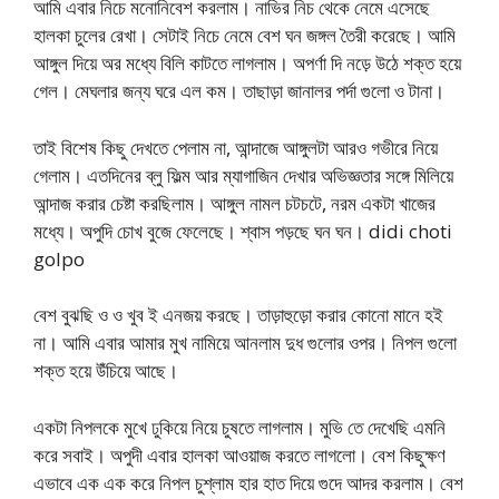
আমি এবার নিচে মনোনিবেশ করলাম। নাভির নিচ থেকে নেমে এসেছে
হালকা চুলের রেখা। সেটাই নিচে নেমে বেশ ঘন জঙ্গল তৈরী করেছে। আমি
আঙ্গুল দিয়ে অর মধ্যে বিলি কাটতে লাগলাম। অপর্ণা দি নড়ে উঠে শক্ত হয়ে
গেল। মেঘলার জন্য ঘরে এল কম। তাছাড়া জানালর পর্দা গুলো ও টানা।
তাই বিশেষ কিছু দেখতে পেলাম না, আন্দাজে আঙ্গুলটা আরও গভীরে নিয়ে
গেলাম। এতদিনের ব্লু ফিল্ম আর ম্যাগাজিন দেখার অভিজ্ঞতার সঙ্গে মিলিয়ে
আন্দাজ করার চেষ্টা করছিলাম। আঙ্গুল নামল চটচটে, নরম একটা খাজের
মধ্যে। অপুদি চোখ বুজে ফেলেছে। শ্বাস পড়ছে ঘন ঘন। didi choti
golpo
বেশ বুঝছি ও ও খুব ই এনজয় করছে। তাড়াহুড়ো করার কোনো মানে হই
না। আমি এবার আমার মুখ নামিয়ে আনলাম দুধ গুলোর ওপর। নিপল গুলো
শক্ত হয়ে উঁচিয়ে আছে।
একটা নিপলকে মুখে ঢুকিয়ে নিয়ে চুষতে লাগলাম। মুভি তে দেখেছি এমনি
করে সবাই। অপুদী এবার হালকা আওয়াজ করতে লাগলো। বেশ কিছুক্ষণ
এভাবে এক এক করে নিপল চুশ্লাম হার হাত দিয়ে গুদে আদর করলাম। বেশ