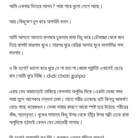
আমি একবার ভিতরে আসব ? সারা গায়ে ধুলো লেগে আছে।
আয়।কিছুক্ষণ চুপ করে অপর্নাদি বলল।
আমি আসতে আসতে কলঘরে ঢুকলাম মাথা নিচু করে।চৌবাচ্ছা থেকে জল
নিয়ে ঝাপটা মারলাম মুখে। তারপর ঘুরে বেরিয়া আসার মুখে অপর্নাদির গলা
শুনলাম।
ও কি হলো? ভালো করে ধুয়ে নে গা হাত পা।জামা প্যান্টটা এখানেই ছেড়ে
রাখ।আমি ধুয়ে দিচ্ছি। didi choti golpo
এবার যেন অজান্তেই তাকিয়ে ফেললাম অপুদির দিকে।একটা ভেজা সাদা
সায়া তুলে আগেকার নগ্নতা ঢাকা। তাতে শরীর ঢেকেছে বটে কিন্তু আকর্ষণ
বেড়ে গাছে কয়েকগুন। ভেজা সায়ার কারণে আরো স্পষ্ট হয়ে উঠেছে শরীরের
খাঁজ, স্তনবৃন্ত। বুকের সামান্য কিছু উপর থেকে হাঁটুর উপর অব্দি ঢেকে রাখা
অপুদিকে হঠাতই কেমন যেন মোহময়ী লাগছে।
কি হলো? তারাতারি কর বিল্টু। কতক্ষণ এভাবে দাঁড়িয়ে থাকব?