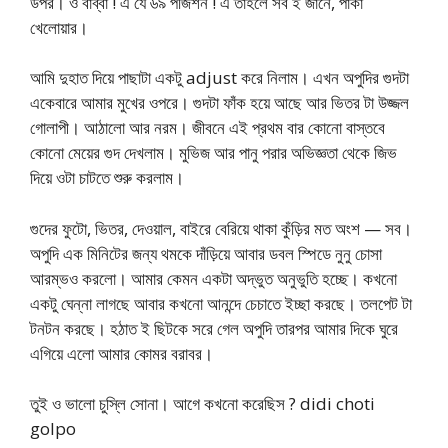
উপর। ও বাব্বা ! এ যে ৬৯ পজিশন ! এ তাহলে সব ই জানে, পাকা
খেলোয়ার।
আমি দুহাত দিয়ে পাছাটা একটু adjust করে নিলাম। এখন অপুদির গুদটা
একেবারে আমার মুখের ওপরে। গুদটা ফাঁক হয়ে আছে আর ভিতর টা উজ্জল
গোলাপী। আঠালো আর নরম। জীবনে এই প্রথম বার কোনো বাস্তবে
কোনো মেয়ের গুদ দেখলাম। মুভিজ আর পানু পরার অভিজ্ঞতা থেকে জিভ
দিয়ে ওটা চাটতে শুরু করলাম।
গুদের ফুটো, ভিতর, দেওয়াল, বাইরে বেরিয়ে থাকা কুঁড়ির মত অংশ — সব।
অপুদি এক মিনিটের জন্য থমকে দাঁড়িয়ে আবার ডবল স্পিডে নুনু চোসা
আরম্ভও করলো। আমার কেমন একটা অদ্ভুত অনুভুতি হচ্ছে। কখনো
একটু ঘেন্না লাগছে আবার কখনো আনন্দে চেচাতে ইচ্ছা করছে। তলপেট টা
টনটন করছে। হঠাত ই ছিটকে সরে গেল অপুদি তারপর আমার দিকে ঘুরে
এগিয়ে এলো আমার কোমর বরাবর।
তুই ও ভালো চুস্লি সোনা। আগে কখনো করেছিস ? didi choti
golpo