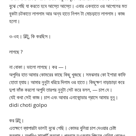
বুঝে গেছি যা করতে হবে আস্তে আস্তে। এবার একহাতে ওর আপেলের মত
বুকটা চটকাতে লাগলাম আর অন্য হাতে নিপল টা মোচড়াতে লাগলাম। কাজ
হলো।
ও-ওহ। বিল্টু, কি করছিস।
লাগছে ?
না বোকা। ভালো লাগছে। কর —।
অপুদির হাত আমার কোমরের কাছে কিছু খুজছে। সমঝদার কো ইশারা কাফি
হোতা হ্যায়। আমার নুনুটা ধরিয়ে দিলাম ওর হাতে। কিছুক্ষণ নাড়াচাড়া করে
দুপা ফাঁক করলো অপুদি তারপর নুনুটা সেট করে বলল, — চাপ দে।
যেই কথা সেই কাজ। চাপ এবং আবার এনাকোন্ডার গ্রাসে আমার নুনু।
didi choti golpo
কর বিল্টু।
এতক্ষণে ব্যাপারটা ভালই বুঝে গেছি। কোমর বুলিয়া চাপ দেওয়ার চেষ্টা
করলাম। অপুদিও সাপোর্ট করলো। প্রথমে দুএকবার পিছলে বেরিয়া গেলেও