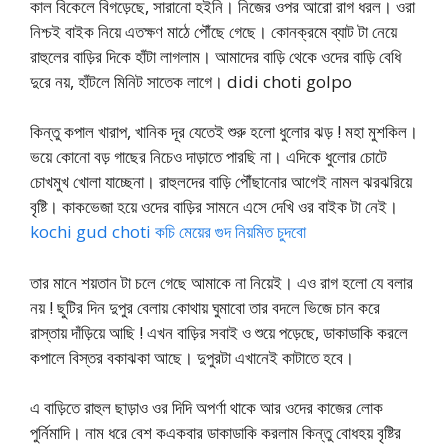
কাল বিকেলে বিগড়েছে, সারানো হইনি। নিজের ওপর আরো রাগ ধরল। ওরা
নিশ্চই বাইক নিয়ে এতক্ষণ মাঠে পৌঁছে গেছে। কোনক্রমে ব্যাট টা নেয়ে
রাহুলের বাড়ির দিকে হাঁটা লাগলাম। আমাদের বাড়ি থেকে ওদের বাড়ি বেধি
দুরে নয়, হাঁটলে মিনিট সাতেক লাগে। didi choti golpo
কিন্তু কপাল খারাপ, খানিক দূর যেতেই শুরু হলো ধুলোর ঝড় ! মহা মুশকিল।
ভয়ে কোনো বড় গাছের নিচেও দাড়াতে পারছি না। এদিকে ধুলোর চোটে
চোখমুখ খোলা যাচ্ছেনা। রাহুলদের বাড়ি পৌঁছানোর আগেই নামল ঝরঝরিয়ে
বৃষ্টি। কাকভেজা হয়ে ওদের বাড়ির সামনে এসে দেখি ওর বাইক টা নেই।
kochi gud choti কচি মেয়ের গুদ নিয়মিত চুদবো
তার মানে শয়তান টা চলে গেছে আমাকে না নিয়েই। এও রাগ হলো যে বলার
নয় ! ছুটির দিন দুপুর বেলায় কোথায় ঘুমাবো তার বদলে ভিজে চান করে
রাস্তায় দাঁড়িয়ে আছি ! এখন বাড়ির সবাই ও শুয়ে পড়েছে, ডাকাডাকি করলে
কপালে বিস্তর বকাঝকা আছে। দুপুরটা এখানেই কাটাতে হবে।
এ বাড়িতে রাহুল ছাড়াও ওর দিদি অপর্ণা থাকে আর ওদের কাজের লোক
পুর্নিমাদি। নাম ধরে বেশ কএকবার ডাকাডাকি করলাম কিন্তু বোধহয় বৃষ্টির