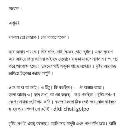
বেরোক।
অপুদি !
বললাম তো বেরোক। বের করতে হবেনা।
আর আমায় পায় কে। বিবি রাজি, তাই মিঞার ঘোড়া ছুটল। এমন সুযোগ
আর আসবে কিনা জানিনা তাই জোরেজোরে ধাক্কা মারতে লাগলাম। পচ পচ
করে আওয়াজ হচ্ছে। দুজনের থাই ধাক্কা খাচ্ছে সজোরে। বৃষ্টির আওয়াজ
ছাপিয়ে চিত্কার করছে অপুদি।
ও অ অ অ আ আই। ও বিল্টু। কি করছিস। — উ আমার হচ্ছে।
হলো আমার ও। কান মাথা ভো ভো করছে। আর পারছিনা। বৃষ্টির দশগুণ
বেগে ফোয়ারা ছোটালাম আমি। কতক্ষণ হলো ঠিক নেই তবে রোজ বাথরুমে
যা হয় তার দশগুণ তো বটেই। didi choti golpo
বৃষ্টির বেগ টা একটু কমেছে। আমি আর অপুদী এখন পাশাপাশি শুয়ে। আমি