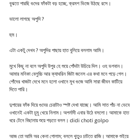
বুঝতে পারছি গুদের ফাঁকটা বড় হচ্ছে, ক্রমশ ভিজে উঠছে রসে।
ভালো লাগছে অপুদি ?
হুম।
এটা একটু দেখব ? অপুদির পাছায় হাত বুলিয়ে বললাম আমি।
মুখে কিছু না বলে অপুদি উপুর হে শুয়ে পোঁদটা উচিয়ে দিল। ওহ ভগবান।
আমার মনিকা বেলুচ্চি আর ক্যাথরিন জিটা জনেস এর কথা মনে পড়ে গেল।
পোঁদের খাজটা দেখে মনে হলো ওখানে মুখ গুজে আমি সারা জীবন কাটিয়ে
দিতে পারি।
দুপায়ের ফাঁক দিয়ে গুদের চেরাটাও স্পষ্ট দেখা যাচ্ছে। আমি সাত পাঁচ না ভেবে
ওখানেই একটা চুমু খেয়ে নিলাম। অপর্নাদী এবার উঠে বসলো। আমাকে হাত
ধরে টেনে বিছানায় শুয়ে পড়তে বলল। didi choti golpo
আজ তো আমি অর কেনা গোলাম; বললে থুতুও চাটতে রাজি। আমাকে শুইয়ে