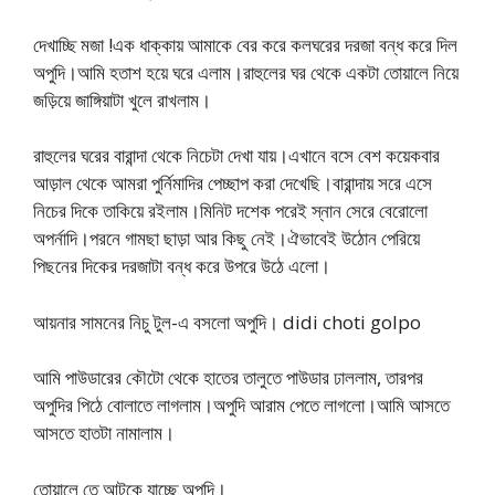
দেখাচ্ছি মজা !এক ধাক্কায় আমাকে বের করে কলঘরের দরজা বন্ধ করে দিল
অপুদি।আমি হতাশ হয়ে ঘরে এলাম।রাহুলের ঘর থেকে একটা তোয়ালে নিয়ে
জড়িয়ে জাঙ্গিয়াটা খুলে রাখলাম।
রাহুলের ঘরের বারান্দা থেকে নিচেটা দেখা যায়।এখানে বসে বেশ কয়েকবার
আড়াল থেকে আমরা পুর্নিমাদির পেচ্ছাপ করা দেখেছি।বারান্দায় সরে এসে
নিচের দিকে তাকিয়ে রইলাম।মিনিট দশেক পরেই স্নান সেরে বেরোলো
অপর্নাদি।পরনে গামছা ছাড়া আর কিছু নেই।ঐভাবেই উঠোন পেরিয়ে
পিছনের দিকের দরজাটা বন্ধ করে উপরে উঠে এলো।
আয়নার সামনের নিচু টুল-এ বসলো অপুদি। didi choti golpo
আমি পাউডারের কৌটো থেকে হাতের তালুতে পাউডার ঢাললাম, তারপর
অপুদির পিঠে বোলাতে লাগলাম।অপুদি আরাম পেতে লাগলো।আমি আসতে
আসতে হাতটা নামালাম।
তোয়ালে তে আটকে যাচ্ছে অপুদি।