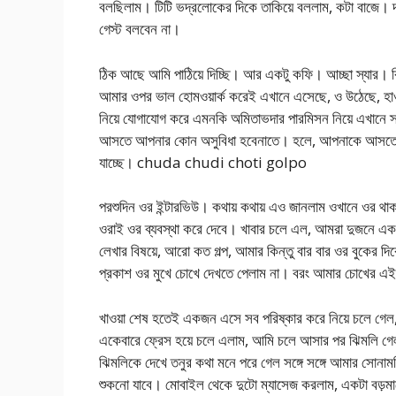
বলছিলাম। টিটি ভদ্রলোকের দিকে তাকিয়ে বললাম, কটা বাজে। 
গেস্ট বলবেন না।
ঠিক আছে আমি পাঠিয়ে দিচ্ছি। আর একটু কফি। আচ্ছা স্যার। ক
আমার ওপর ভাল হোমওয়ার্ক করেই এখানে এসেছে, ও উঠেছে, হাওড়
নিয়ে যোগাযোগ করে এমনকি অমিতাভদার পারমিসন নিয়ে এখানে স
আসতে আপনার কোন অসুবিধা হবেনাতে। হলে, আপনাকে আসতে দিত
যাচ্ছে। chuda chudi choti golpo
পরশুদিন ওর ইন্টারভিউ। কথায় কথায় এও জানলাম ওখানে ওর থাকা
ওরাই ওর ব্যবস্থা করে দেবে। খাবার চলে এল, আমরা দুজনে একসঙ
লেখার বিষয়ে, আরো কত গল্প, আমার কিন্তু বার বার ওর বুকের দ
প্রকাশ ওর মুখে চোখে দেখতে পেলাম না। বরং আমার চোখের এই ল
খাওয়া শেষ হতেই একজন এসে সব পরিষ্কার করে নিয়ে চলে গেল, 
একেবারে ফ্রেস হয়ে চলে এলাম, আমি চলে আসার পর ঝিমলি গ
ঝিমলিকে দেখে তনুর কথা মনে পরে গেল সঙ্গে সঙ্গে আমার সোনা
শুকনো যাবে। মোবাইল থেকে দুটো ম্যাসেজ করলাম, একটা বড়