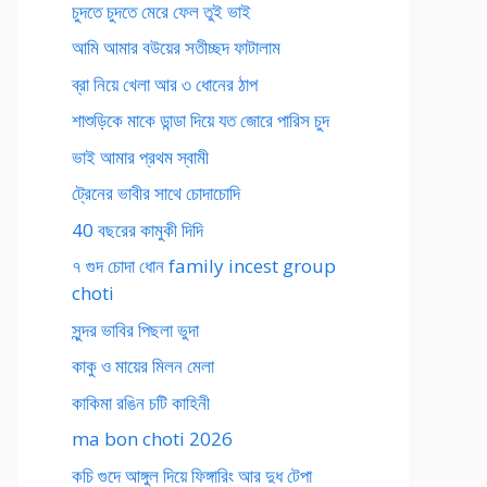
চুদতে চুদতে মেরে ফেল তুই ভাই
আমি আমার বউয়ের সতীচ্ছদ ফাটালাম
ব্রা নিয়ে খেলা আর ৩ ধোনের ঠাপ
শাশুড়িকে মাকে ডান্ডা দিয়ে যত জোরে পারিস চুদ
ভাই আমার প্রথম স্বামী
ট্রেনের ভাবীর সাথে চোদাচোদি
40 বছরের কামুকী দিদি
৭ গুদ চোদা ধোন family incest group
choti
সুন্দর ভাবির পিছলা ভুদা
কাকু ও মায়ের মিলন মেলা
কাকিমা রঙিন চটি কাহিনী
ma bon choti 2026
কচি গুদে আঙ্গুল দিয়ে ফিঙ্গারিং আর দুধ টেপা