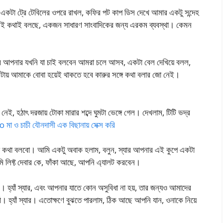
টা ট্রে টেবিলের ওপরে রাখল, কফির পট কাপ ডিস দেখে আমার একটু সন্দেহ
্ট সেই কথাই বলছে, একজন সাধারণ সাংবাদিকের জন্য এরকম ব্যবস্থা। কেমন
্যার আপনার যখনি যা চাই বলবেন আমরা চলে আসব, একটা বেল দেখিয়ে বলল,
ায় আমাকে বোবা হয়েই থাকতে হবে কারুর সঙ্গে কথা বলার জো নেই।
নেই, হঠাৎ দরজায় টোকা মারার শব্দে ঘুমটা ভেঙ্গে গেল। দেখলাম, টিটি ভদ্র
 ও চাচী যৌনদাসী এক বিছানায় সেক্স করি
টা কথা বলবো। আমি একটু অবাক হলাম, বলুন, স্যার আপনার এই কুপে একটা
 লিফ্ট দেবার কে, ফাঁকা আছে, আপনি এ্যালট করবেন।
। হ্যাঁ স্যার, এবং আপনার যাতে কোন অসুবিধা না হয়, তার জন্যও আমাদের
। হ্যাঁ স্যার। এতোক্ষণে বুঝতে পারলাম, ঠিক আছে আপনি যান, ওনাকে নিয়ে