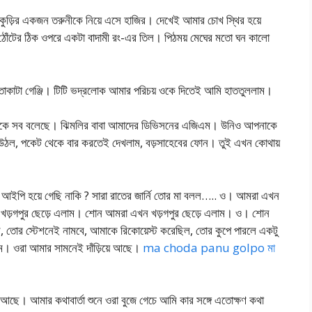
 কুড়ির একজন তরুনীকে নিয়ে এসে হাজির। দেখেই আমার চোখ স্থির হয়ে
 ঠোঁটের ঠিক ওপরে একটা বাদামী রং-এর তিল। পিঠময় মেঘের মতো ঘন কালো
 হাতাকাটা গেঞ্জি। টিটি ভদ্রলোক আমার পরিচয় ওকে দিতেই আমি হাততুললাম।
 ওকে সব বলেছে। ঝিমলির বাবা আমাদের ডিভিসনের এজিএম। উনিও আপনাকে
উঠল, পকেট থেকে বার করতেই দেখলাম, বড়সাহেবের ফোন। তুই এখন কোথায়
 আইপি হয়ে গেছি নাকি ? সারা রাতের জার্নি তোর মা বলল….. ও। আমরা এখন
াম। খড়গপুর ছেড়ে এলাম। শোন আমরা এখন খড়গপুর ছেড়ে এলাম। ও। শোন
 তোর স্টেশনেই নামবে, আমাকে রিকোয়েস্ট করেছিল, তোর কুপে পারলে একটু
ম। ওরা আমার সামনেই দাঁড়িয়ে আছে।
ma choda panu golpo মা
 আছে। আমার কথাবার্তা শুনে ওরা বুজে গেচে আমি কার সঙ্গে এতোক্ষণ কথা