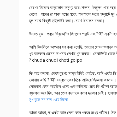
চোখের নিমেষে ভদ্রলোক অদৃশ্য হয়ে গেলেন, কিছুক্ষণ পরে বছর
গেলো। গায়ের রং পাকা গমের মতো, পানপাতার মতো লম্বাটে মুখ
চুল মাঝে কিছুটা হাইলাইট করা। চোখে রিমলেস চসমা।
উদ্ধত বুক। পরনে থ্রিকোর্টার জিনসের প্যান্ট এবং টাইট একটা
আমি ঝিমলিকে আপনার সব কথা বলেছি, তাছাড়া সোমনাথবাবুও
খুব ভলকরে চেনেন আপনার লেখার খুব ভক্ত। মোবাইলটা বেজে 
? chuda chudi choti golpo
কি করে বলবো, একটা কুপের মধ্যে টিকিট কেটেছ, আমি এতটা ভি
কোথায় আছি ? টিটি ভদ্রলোকের দিকে তাকিয়ে জিজ্ঞাসা করল
সোমনাথ ফোন করেছিল ওদের এক কলিগের মেয়ে কি পরীক্ষা আছে,
ব্যবস্থা করে দিস, আর তোর বড়মাকে বলার দরকার নেই। হাসলা
মুখ বুজে সব মাল খেয়ে নিলো
আচ্ছা আচ্ছা, দু একটা ভাল লেকা কাল পরশুর মধ্যে পাঠাস। ঠিক