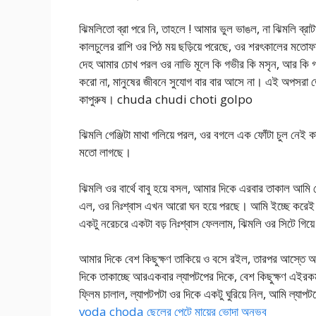
ঝিমলিতো ব্রা পরে নি, তাহলে ! আমার ভুল ভাঙল, না ঝিমলি ব্রাটাই খ
কালচুলের রাশি ওর পিঠ ময় ছড়িয়ে পরেছে, ওর শরৎকালের মতোফর
দেহ আমার চোখ পরল ওর নাভি মূলে কি গভীর কি মসৃন, আর কি গ
করো না, মানুষের জীবনে সুযোগ বার বার আসে না। এই অপসরা তো
কাপুরুষ। chuda chudi choti golpo
ঝিমলি গেঞ্জিটা মাথা গলিয়ে পরল, ওর বগলে এক ফোঁটা চুল নে
মতো লাগছে।
ঝিমলি ওর বার্থে বাবু হয়ে বসল, আমার দিকে এরবার তাকাল আমি
এল, ওর নিঃশ্বাস এখন আরো ঘন হয়ে পরছে। আমি ইচ্ছে করেই জি
একটু নরেচরে একটা বড় নিঃশ্বাস ফেললাম, ঝিমলি ওর সিটে গিয
আমার দিকে বেশ কিছুক্ষণ তাকিয়ে ও বসে রইল, তারপর আস্তে আ
দিকে তাকাচ্ছে আরএকবার ল্যাপটপের দিকে, বেশ কিছুক্ষণ এই
ফ্লিম চালাল, ল্যাপটপটা ওর দিকে একটু ঘুরিয়ে নিল, আমি ল্যাপটপে
voda choda ছেলের পেটে মায়ের ভোদা অনুভব