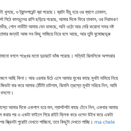
ুলছে, ও ট্রান্সপারেন্ট ব্রা পরেছে। ব্রাটা নীচু হয়ে ওর ব্যাগে ঢোকাল,
্সা পিঠে কালচুলের রাশি ছড়িয়ে পরেছে, আমার দিকে ফিরে তাকাল, ওর নিরাভরণ
ভীর, গোল নাভীটা আমায় যেন ডাকছে, অনি ওঠো আর দেরি করোনা সময় নষ্ট
মার জন্যই আজ সব কিছু সাজিয়ে নিয়ে বসে আছে, আর তুমি ঘুমোচ্ছভূরু
ই কামানো বগলে শঙ্খের মতো দুচারটে ভাঁজ পরেছে। সত্যিই ঝিমলিকে অপসরার
 জেগে আছি কিনা। আর এরবার উঠে এসে আমার মুখের কাছে মুখটা নামিয়ে নিয়ে
ভটা বার করে আমার ঠোঁটটা চাটলাম, ঝিমলি ত্রস্তে মুখটা সরিয়ে নিল, আমি
়ে বসলো।
স্তে আমার দিকে একপাশ হয়ে শুল, ল্যাপটপটা কাছে টেনে নিল, একবার আমার
রকম করার পর ও একটা ফাইলে গিয়ে রাইট ক্লিক করে ওপেন উইথ করে একটা
র স্ক্রিনটা পুরোটা দেখতে পাচ্ছিনা, তবে কিছুটা দেখতে পাচ্ছি।
ma chele