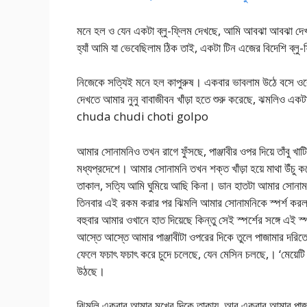
মনে হল ও যেন একটা ব্লু-ফ্লিম দেখছে, আমি আবঝা আবঝা দেখতে
হ্যাঁ আমি যা ভেবেছিলাম ঠিক তাই, একটা টিন এজের বিদেশি ব্লু-
নিজেকে সত্যিই মনে হল কাপুরুষ। একবার ভাবলাম উঠে বসে ওক
দেখতে আমার নুনু বাবাজীবন খাঁড়া হতে শুরু করেছে, ঝমলিও একটা
chuda chudi choti golpo
আমার সোনামনিও তখন রাগে ফুঁসছে, পাঞ্জাবীর ওপর দিয়ে তাঁবু
মধ্যপ্রদেশে। আমার সোনামনি তখন শক্ত খাঁড়া হয়ে মাথা উঁচু কর
তাকাল, সত্যি আমি ঘুমিয়ে আছি কিনা। ডান হাতটা আমার সোনামনি
তিনবার এই রকম করার পর ঝিমলি আমার সোনামনিকে স্পর্শ করল,
বহুবার আমার ওখানে হাত দিয়েছে কিন্তু সেই স্পর্শের সঙ্গে এ
আস্তে আস্তে আমার পাঞ্জাবীটা ওপরের দিকে তুলে পাজামার দরিতে
ফেলে ফচাৎ ফচাৎ করে চুদে চলেছে, যেন মেসিন চলছে,। ‘মেয়েট
উঠছে।
ঝিমলি একবার আমার মুখের দিকে তাকায়, আর একবার আমার পাজাম