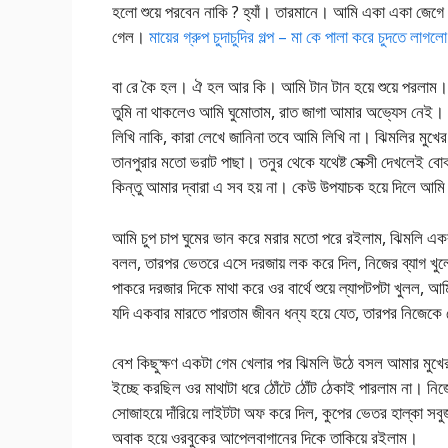
হলো শুয়ে পরবেন নাকি ? হ্যাঁ। তারমানে। আমি একা একা জেগে
গেল।
মায়ের গ্রুপ চুদাচুদির গল্প – মা কে পালা করে চুদতে লাগলো
বা রে কৈ হল। ঐ হল আর কি। আমি টান টান হয়ে শুয়ে পরলাম
তুমি না থাকলেও আমি ঘুমোতাম, রাত জাগা আমার অভ্যেস নেই। আপ
লিখি নাকি, কারা লেখে জানিনা তবে আমি লিখি না। ঝিমলির মুখে
তানপুরার মতো ভরাট পাছা। তনুর থেকে যথেষ্ট সেক্সী দেখলেই বো
কিন্তু আমার দ্বারা এ সব হয় না। কেউ উপযাচক হয়ে দিলে
আমি চুপ চাপ ঘুমের ভান করে মরার মতো পরে রইলাম, ঝিমলি এক
বলল, তারপর ভেতরে এসে দরজায় লক করে দিল, নিজের ব্যাগ খুল
পাকরে দরজার দিকে মাথা করে ওর বার্থে শুয়ে ল্যাপটপটা খুলল, আম
যদি একবার মারতে পারতাম জীবন ধন্য হয়ে যেত, তারপর নিজেকে
বেশ কিছুক্ষণ একটা গেম খেলার পর ঝিমলি উঠে বসল আমার মুখের ক
ইচ্ছে করছিল ওর মাথাটা ধরে ঠোঁটে ঠোঁট ঠেকাই পারলাম না। নিজে
সোজাহয়ে দাঁরিয়ে লাইটটা অফ করে দিল, কুপের ভেতর হাল্কা স
অবাক হয়ে ওরবুকের আপেলবাগানের দিকে তাকিয়ে রইলাম।