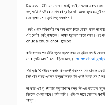
ঠিক আছে। উনি চলে গেলেন, একটু পরেই দেখলাম একজন এসে এক
হল, আমি নিশ্চই কোন সাধারণ ব্যক্তি নই, এদের এ্যারেঞ্জমেন
যেন সন্দেহ হল। মুখে কিছু বললামনা।
পকেট থেকে মানিপার্সটা বার করে পয়সা দিতে গেলাম, বলল না স
এই বেলটা একটু বাজাবেন। আমার সন্দেহটা আরো বারল। এই ঘরট
chuda chudi choti golpo
কফি খাওয়ার পর বইটা পড়তে পড়তে কখন যে ঘুমিয়ে পরেছি খেয়াল 
লোক মুখটা আমসি করে দাঁড়িয়ে আছে।
jouno choti golpo মা
সরি স্যার ডিসটারব করলাম যদি একটু পারমিসন দেন তাহলে এক
সিট খালি আছে একজন ভদ্রমহিলাকে যদি একটু লিফট দেন ? আমি
না স্যার এই কুপটা আজ শুধু আপনার জন্য, জি এম সাহেবের হুকুম
নি্রদেশ দেওয়া আছে। তাই নাকি। এজিএম মানে সোমনাথ মুখার্জী
আসুন।