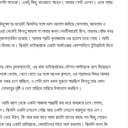
দশটা পনেরো। একটু কিছু খাওয়াতে পারেন। আমার গেস্ট এলেন। ওকে স্যার
িছুক্ষণের মধ্যেই ঝিমলির সঙ্গে ভাল আলাপ জমিয়ে ফেললাম, জানলাম ও
া থেকেই কিন্তু জায়গা না পাবার জন্য পেনটিকারেই ছিল, তারপর খোঁজ খবর
্থানান্তরিত হয়েছে। আমার প্রতি কৃতজ্ঞতায় ওর দুচোখ ভরে গেছে। আমি
াম না। ঝিমলি ভাইজ্যাকে একটা সফটওয়ার কোম্পানিতে ইন্টারভিউ দিতে
র কোন বন্দবস্তনেই, ওর বাবা ভাইজ্যাকের স্টেশন মাস্টারকে বলে দিয়েছেন
্গে খেলাম, খেতে খেতে ওর সঙ্গে অনেক গল্পহল, ওর পড়াশুনর বিষয় আমার
িকে নজর চলে যাচ্ছিল, ও সেটা ভাল রকম বুঝতে পারছিল কিন্তু তার কোন
োভাতুর দৃষ্টি ও বেশ তারিয়ে তারিয়ে উপভোগ করছিল।
আমি ব্যাগ থেকে একটা পাজামা পাঞ্জাবী বার করে বাথরুমে চলে গেলাম,
েল। ঝিমলি একটা ঢলঢলে গেঞ্জি আর একটা ঢলঢলে বারমুডা পরে এল।
মনি নেচে উঠল, কি আর করা যাবে আজ রাতটা হাতের কাছে সব কিছু পেয়েও
মাকে আর একটা তানিয়াকে, মোবাইলের শুইচ অফ করলাম। ঝিমলি বলল কি