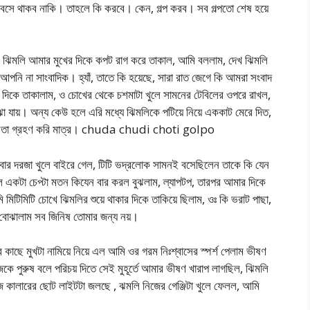
 বসে থাকব নাকি। তাহলে কি করবে। কেন, গল্প করব। সব গল্পতো শেষ হয়ে
। ঝিমলি আমার মুখের দিকে কপট রাগ করে তাকাল, আমি বললাম, দেখ ঝিমলি
নি না সাংবাদিক। হ্যাঁ, তাতে কি হয়েছে, সারা রাত জেগে কি আমরা সংবাদ
র দিকে তাকালাম, ও চোখের থেকে চশমাটা খুলে সামনের টেবিলের ওপরে রাখল,
ঝা যায়। অন্য কেউ হলে এরি মধ্যে ঝিমলিকে পটিয়ে নিয়ে এককাট মেরে দিত,
 আমি তা গ্রহণ করি মাত্র। chuda chudi choti golpo
বার দরজা খুলে বাইরে গেল, টিটি ভদ্রলোক সামনই বসেছিলেন তাকে কি যেন
ে একটা চেপ্টা মতন কিযেন বার করল বুঝলাম, ল্যাপটপ, তারপর আমার দিকে
ি মিটিমিটি চোখে ঝিমলির শুয়ে থাকার দিকে তাকিয়ে ছিলাম, ওঃ কি ভরাট পাছা,
 বোঝালাম সব জিনিষ তোমার জন্য নয়।
াছে মুখটা নামিয়ে নিয়ে এল আমি ওর গরম নিঃশ্বাসের স্পর্শ পেলাম ভীষণ
কে পুরুষ বলে পরিচয় দিতে সেই মুহূর্তে আমার ভীষণ খারাপ লাগছিল, ঝিমলি
বুজ কালারের ছোট লাইটটা জলছে , ঝমলি নিজের গেঞ্জিটা খুলে ফেলল, আমি