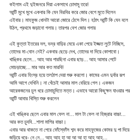
কইলাম এই দুইজনরে দিয়া একসাথে চোদামু তরে!
আন্টি মুখে মুখে একবার কি যেন বিরবির করে জোর বেগে মুতে দিলেন
এইবার। মাহফুজ ধোনটা আরো জোরে ঠেসে দিল। হঠাৎ আন্টি কি যেন বলে
উঠল, প্রথমে জড়ানো গলায়। তারপর বেশ জোর গলায়
এই কুত্তা ইতরের দল, ভদ্র বাড়ির মেয়ে একা পেয়ে ইজ্জত লুটে নিচ্ছিস,
তোদের মা-বোন নেই? একবার ছেড়ে দেখ, তোদের দা দিয়ে কোপাবো।
খাঙ্কির ছেলে… আহ আর পারছিনা এবার ছাড়… আহ আমার পেটে
মোচড়াচ্ছে… মার আর কত মারবি!
আন্টি এবার হিংস্র হয়ে তলঠাপ দেয়া শুরু করলো। কামের এমন দুর্বার রূপ
আমি আগে দেখিনি। না খেঁচেই আমার মাল বেরিয়ে গেল। একজন
আরেকজনের চুল ধরে চোদাচুদিতে মত্ত। এভাবে আরো কিছুক্ষন যাওয়ার পর
আন্টি আবার খিস্তি শুরু করলেন
এই খাঙ্কির ছেলে এবার মাল ফেল না… মাল টা ফেল না হিজ্রার বাচ্চা…
আর কত চুদবি…শালা মাগির বাচ্চা।
এবার আর থাকতে না পেরে ফোঁস্ফোঁস শব্দ করে মাহফুজের কোমর দু পা দিয়ে
জড়িয়ে ধরে- নে নে… আহ আহ হা আ আ আ হা আহ আহ…