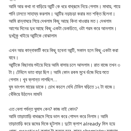
আমি আর কথা না বাড়িয়ে আন্টি কে ধরে বাথ্রূমে নিয়ে গেলাম। মাথায়, গায়ে
পানি ঢালতে সাহায্য করলাম। আন্টির নড়াচড়া করার মত শক্তি ছিলনা।
আমি রান্নাঘরে গিয়ে দেখলাম কিছু আছে কিনা খাওয়ার মত। দেখলাম
আগের দিনের দুধ আছে কিছু একটা ডেকচিতে, ওটা গরম করে আনলাম।
দুধটুকু খাইয়ে আন্টিকে বোঝালাম
এখন আর কান্নাকাটি করে কিছু হবেনা আন্টি, সকাল হলে কিছু একটা করা
যাবে।
আন্টিকে বিছানায় শুইয়ে দিয়ে আমি বাসায় চলে আসলাম। রাত বাজে তখন ৩
টা। টেবিলে ভাত বাড়া ছিল। আমি কোন রকম মুখে গুঁজে দিয়ে শুতে
গেলাম। খুব ক্লান্ত লাগছিল…
ঘুম ভাংগল মায়ের ডাকে। চোখ কচলে দেখি টেবিল ঘড়িতে ১২ টা বাজে।
খেঁকিয়ে উঠলেন মামনি
এত বেলা পর্যন্ত ঘুমাস কেন? কাজ নাই কোন?
আমি তাড়াতাড়ি বাথরূমে গিয়ে ভাল করে গোসল করে নিলাম। আমি
তাড়াতাড়ি করে রূমের দিকে ছুটলাম। দুটো ক্লাশ already মিস হয়ে
গেছে, practical ক্লাশ টা করতে হবে, কারন chemistry ম্যাডাম