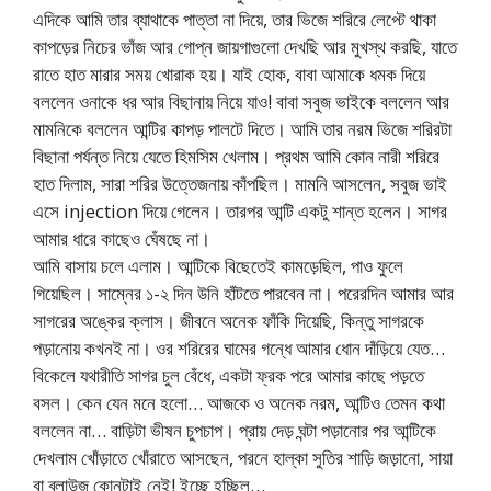
এদিকে আমি তার ব্যাথাকে পাত্তা না দিয়ে, তার ভিজে শরিরে লেপ্টে থাকা
কাপড়ের নিচের ভাঁজ আর গোপ্ন জায়গাগুলো দেখছি আর মুখস্থ করছি, যাতে
রাতে হাত মারার সময় খোরাক হয়। যাই হোক, বাবা আমাকে ধমক দিয়ে
বললেন ওনাকে ধর আর বিছানায় নিয়ে যাও! বাবা সবুজ ভাইকে বললেন আর
মামনিকে বললেন আন্টির কাপড় পালটে দিতে। আমি তার নরম ভিজে শরিরটা
বিছানা পর্যন্ত নিয়ে যেতে হিমসিম খেলাম। প্রথম আমি কোন নারী শরিরে
হাত দিলাম, সারা শরির উত্তেজনায় কাঁপছিল। মামনি আসলেন, সবুজ ভাই
এসে injection দিয়ে গেলেন। তারপর আন্টি একটু শান্ত হলেন। সাগর
আমার ধারে কাছেও ঘেঁষছে না।
আমি বাসায় চলে এলাম। আন্টিকে বিছেতেই কামড়েছিল, পাও ফুলে
গিয়েছিল। সাম্নের ১-২ দিন উনি হাঁটতে পারবেন না। পরেরদিন আমার আর
সাগরের অঙ্কের ক্লাস। জীবনে অনেক ফাঁকি দিয়েছি, কিন্তু সাগরকে
পড়ানোয় কখনই না। ওর শরিরের ঘামের গন্ধে আমার ধোন দাঁড়িয়ে যেত…
বিকেলে যথারীতি সাগর চুল বেঁধে, একটা ফ্রক পরে আমার কাছে পড়তে
বসল। কেন যেন মনে হলো… আজকে ও অনেক নরম, আন্টিও তেমন কথা
বললেন না… বাড়িটা ভীষন চুপচাপ। প্রায় দেড় ঘন্টা পড়ানোর পর আন্টিকে
দেখলাম খোঁড়াতে খোঁরাতে আসছেন, পরনে হাল্কা সুতির শাড়ি জড়ানো, সায়া
বা ব্লাউজ কোনটাই নেই! ইচ্ছে হচ্ছিল…