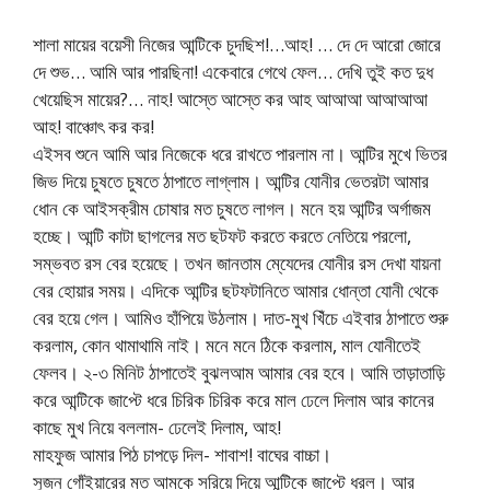
শালা মায়ের বয়েসী নিজের আন্টিকে চুদছিশ!…আহ! … দে দে আরো জোরে
দে শুভ… আমি আর পারছিনা! একেবারে গেথে ফেল… দেখি তুই কত দুধ
খেয়েছিস মায়ের?… নাহ! আস্তে আস্তে কর আহ আআআ আআআআ
আহ! বাঞ্চোৎ কর কর!
এইসব শুনে আমি আর নিজেকে ধরে রাখতে পারলাম না। আন্টির মুখে ভিতর
জিভ দিয়ে চুষতে চুষতে ঠাপাতে লাগ্লাম। আন্টির যোনীর ভেতরটা আমার
ধোন কে আইসক্রীম চোষার মত চুষতে লাগল। মনে হয় আন্টির অর্গাজম
হচ্ছে। আন্টি কাটা ছাগলের মত ছটফট করতে করতে নেতিয়ে পরলো,
সম্ভবত রস বের হয়েছে। তখন জানতাম মে্যেদের যোনীর রস দেখা যায়না
বের হোয়ার সময়। এদিকে আন্টির ছটফটানিতে আমার ধোন্তা যোনী থেকে
বের হয়ে গেল। আমিও হাঁপিয়ে উঠলাম। দাত-মুখ খিঁচে এইবার ঠাপাতে শুরু
করলাম, কোন থামাথামি নাই। মনে মনে ঠিকে করলাম, মাল যোনীতেই
ফেলব। ২-৩ মিনিট ঠাপাতেই বুঝলআম আমার বের হবে। আমি তাড়াতাড়ি
করে আন্টিকে জাপ্টে ধরে চিরিক চিরিক করে মাল ঢেলে দিলাম আর কানের
কাছে মুখ নিয়ে বললাম- ঢেলেই দিলাম, আহ!
মাহফুজ আমার পিঠ চাপড়ে দিল- শাবাশ! বাঘের বাচ্চা।
সুজন গোঁইয়ারের মত আমকে সরিয়ে দিয়ে আন্টিকে জাপ্টে ধরল। আর