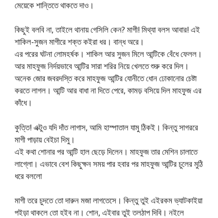
মেয়েকে শান্তিতে থাকতে দাও।
কিছুই বলবি না, তাইলে থানায় গেসিলি কেন? মাগী! মিথ্যা বলস আবার! এই
শাকিল-সুজন মাগীরে শক্ত কইরা ধর। বান্ধ অরে।
এর পরের ঘটনা লোমহর্ষক। শাকিল আর সুজন মিলে আন্টিকে বেঁধে ফেলল।
আর মাহফুজ নির্দয়ভাবে আন্টির সারা শরির নিয়ে খেলতে শুরু করে দিল।
অনেক জোর জবরদস্তি করে মাহফুজ আন্টির যোনীতে ধোন ঢোকানোর চেষ্টা
করতে লাগল। আন্টি আর বাধা না দিতে পেরে, কামড় বসিয়ে দিল মাহফুজ এর
কাঁধে।
কুত্তি! এক্টুও যদি দাঁত লাগাস, আমি হাস্পাতাল যামু ঠিকই। কিন্তু সাগররে
মাগী পাড়ায় বেইচা দিমু।
এই কথা শোনার পর আন্টি হাল ছেড়ে দিলেন। মাহফুজ তার মেশিন চালাতে
লাগ্লো। এভাবে বেশ কিছুক্ষন সময় পার হবার পর মাহফুজ আন্টির চুলের মুঠি
ধরে বললো
মাগী তরে চুদতে তো দারুন মজা লাগতেসে। কিন্তু তুই এইরকম ভ্যাটকাইয়া
পইড়া থাকলে তো হইব না। শোন, এইবার তুই তলঠাপ দিবি। নইলে