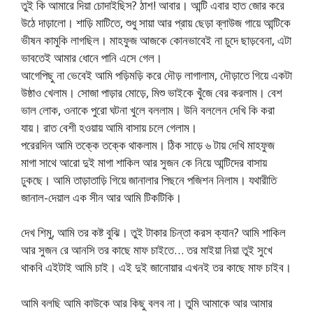
তুই কি আমারে দিয়া চোদাইছিস? ঠাশ! আবার। আন্টি এবার হাত জোর করে
উঠে দাড়ালো। শাড়ি মাটিতে, শুধু সায়া আর প্রায় ছেড়া ব্লাউজ গায়ে আন্টিকে
ভীষন কামুকি লাগছিল। মাহফুজ আজকে কোনভাবেই না চুদে ছাড়বেনা, এটা
ভাবতেই আমার ধোনে পানি এসে গেল।
আগেপিছু না ভেবেই আমি পড়িমড়ি করে দৌড় লাগালাম, দৌড়াতে গিয়ে একটা
উষ্ঠাও খেলাম। সোজা পাড়ার মোড়ে, মিশু ভাইকে খুঁজে বের করলাম। বেশ
ভাল লোক, ওনাকে পুরো ঘটনা খুলে বললাম। উনি বললেন দেখি কি করা
যায়। রাত বেশী হওয়ায় আমি বাসায় চলে গেলাম।
পরেরদিন আমি তক্কে তক্কে থাকলাম। ঠিক সাড়ে ৬ টায় দেখি মাহফুজ
মাগা সাথে আরো দুই মাগা শাকিল আর সুজন কে নিয়ে আন্টিদের বাসায়
ঢুকছে। আমি তাড়াতাড়ি গিয়ে জানালার পিছনে পজিশন নিলাম। যথারীতি
জানাল-দেয়াল এক সীন আর আমি টিকটিকি।
দেখ শিমু, আমি তর কষ্ট বুঝি। তুই টাকার চিন্তা করস ক্যান? আমি শাকিল
আর সুজন রে আনসি তর কাছে মাফ চাইতে… তর মাইয়া নিয়া তুই সুখে
থাকবি এইটাই আমি চাই। এই দুই জানোয়ার এখনই তর কাছে মাফ চাইব।
আমি বলছি আমি কাউকে আর কিছু বলব না। তুমি আমাকে আর আমার