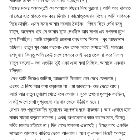
পারতাম ওকে! কি যেন একটা গানও গাইছিল সে।
নিজের মনের অজান্তেই সে আমাকে পিছনে দিয়ে ঘুরলো। আমি আর থাকতে
না পেরে হাত মারতে শুরু করে দিলাম। কামোত্তজনায় বিভোর আমি সাগরকে
নিয়ে ভাবছি- এমন সময় আমার দরজায় ঠকঠক। পিছন ফিরে দেখি বন্ধু
রাতুল, অনেক্ষন ধরে সে আমার কান্ড দেখছিল আর সাগর এর নগ্নতা চুপে
চুপে গিলছিল। আমি তাড়াতাড়ি জানালা বন্ধ করে দিলাম। খুব আফসোস
হচ্ছিল। রাতুল খুব জোর করলো- যেন তাকে আরো দেখতে দিই, সাগরের
রূপসুধা। কিন্তু আমি কেউ দেখে ফেলবে সেই ভয়ে ওকে না করে দিলাম।
রাতুল বললো – শুভ এতদিন তুই একা একা মজা নিচ্ছিস, আমাকে একবার
বল্লিনা!
-দেখ আমি নিজেও জানিনা, আজকেই কিভাবে যেন দেখে ফেললাম।
এরপর এ নিয়ে আর কথা বাড়ালাম না। মা ডাকলেন- শুভ খেতে আয়।
আমি আর রাতুল চুপচাপ খেতে বসে গেলাম। বুকে তখনো ধুকপুক করছিল,
একটু আগে দেখা দৃশ্যগুলো বার বার ভেসে উঠছিল মনে।
নেশার মত প্রত্যেকদিন সুযোগের অপেক্ষায় বসে থাকতাম। আর এভাবে হাত
মারার মাত্রা বাড়তে লাগ্লো। একটু অপরাধবোধ কাজ করতে মনে, কিন্তু
শরির মানতে চাইতো না। দিন যেতে থাকলো এভাবেই। ইচ্ছে করে একদিন
সাগরকে আমাদের বাড়িতে ডেকে আনলাম। মনে কু-বাসনা নিয়েই আস্তে