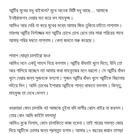
আন্টির মুখের মধু খাইবানা? মুখে অনেক মিষ্টি মধু আছে… আমাকে
ইনষ্ট্রাকশন দেয়ার মত করে বল মাহফুজ।
আমিও আর দেরি না করে মুখের মধ্যে আমার জিভ ঢুকিয়ে চাটতে লাগ্লাম।
তারপর আন্টির নির্লজ্জের মত আন্টির চোখে চোখ রেখে তার সারা শরিরের সাথে
আমার শরির ঘষতে লাগ্লাম। খেলা জমতে শুরু করেছে।
শাবাশ ঘোড়া! চালাইয়া যাও!
আমিও মনে একটু সাহস নিয়ে বললাম। আন্টির বাঁধনটা খুলে দিতে, উনি তো
আর পালিয়ে যাচ্ছেন না! আমার কথা মাহফুজের মনে ধরলো। সে আন্টির বাঁধন
খুলে দেয়ার জন্য সুজনকে বললো। সুজন আন্টির বাঁধন খুলে আন্টিকে বিছানায়
শুইয়ে দিল। আমি চোখের ইশারায় আন্টিকে শান্ত থাকতে বললাম। কিন্তু,
মাহফুজ তা দেখে ফেলল।
খবরদার! কোন চালাকি না! আজকে চুইদা যদি মাগীর ঝোল বাইর না করসস।
তোর ধোন আমি কাইটা ফালামু!
আমিও বুঝে নিলাম, কোন চালাকিতে কাজ হবেনা। তাই গায়ের সমস্ত জোর
দিয়ে আন্টিকে চোদার জন্য প্রস্তুত হলাম। আমার ১৭ বছরের জয়ান তাগড়া