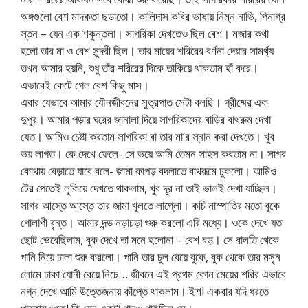
অঙ্গগুলো বেশ মাদকতা ছড়াতো। কালিদাস কবির ভাষায় নিম্ন নাভি, পিনাগ্র
স্তন – যেন এক শকুন্তলা। সাগরিকা দেখতেও ছিল বেশ। মজার কথা
হলো তার মা ও বেশ সুন্দরী ছিল। তার মায়ের শরিরের বর্ণনা দেয়ার সামর্থ্য
তখন আমার হয়নি, শুধু তাঁর শরিরের দিকে তাকিয়ে থাকতাম হাঁ করে।
এভাবেই কেটে গেল বেশ কিছু মাস।
এবার যেভাবে আমার যৌনজীবনের সুত্রপাত সেটা বলছি। গ্রীষ্মের এক
দুপুর। আমার পড়ার ঘরের জানালা দিয়ে সাগরিকাদের বাড়ির বাথরুম দেখা
যেত। আমিও চেষ্টা করতাম সাগরিকা বা তার মা’র স্নান করা দেখতে। খুব
ভয় লাগত। কে দেখে ফেলে- সে ভয়ে আমি তেমন সাহস করতাম না। সাগর
কোথায় বেড়াতে যাবে বলে- জামা কাপড় বদলাতে বাথরূমে ঢুকলো। আমিও
টের পেতেই লুকিয়ে দেখতে থাকলাম, খুব দূর না তাই ভালই দেখা যাচ্ছিল।
সাগর আস্তে আস্তে তার জামা খুলতে লাগ্লো। কচি নাস্পাতির মতো বুকে
গোলাপী বৃন্ত। আমার দন্ড নড়াচড়া শুরু করলো এরি মধ্যে। ওকে দেখে যত
ছোট ভেবেছিলাম, বুক দেখে তা মনে হলোনা – বেশ বড়। সে বালতি থেকে
পানি নিয়ে ঢালা শুরু করলো। পানি তার চুল বেয়ে বুকে, বুক থেকে তার মসৃন
লোমে ঢাকা যোনী বেয়ে নিচে… জীবনে এই প্রথম কোন মেয়ের শরির এভাবে
নগ্ন দেখে আমি উত্তেজনায় কাঁপ্তে থাকলাম। ইশ! একবার যদি ধরতে