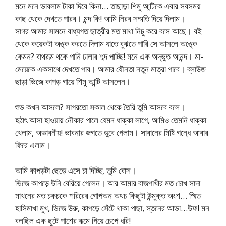
মনে মনে ভাবলাম টাকা দিবে কিনা… তাছাড়া শিমু আন্টিকে এবার সবসময়
কাছ থেকে দেখতে পারব। মন্দ কি! আমি নিরব সম্মতি দিয়ে দিলাম।
সাগর আমার সামনে বাধ্যগত ছাত্রীর মত মাথা নিচু করে বসে আছে। বই
থেকে কয়েকটা অঙ্ক করতে দিলাম যাতে বুঝতে পারি সে আসলে অঙ্কে
কেমন? বাথরূম থকে পানি ঢালার শব্দ পাচ্ছি! মনে এক অদ্ভুত আনন্দ। মা-
মেয়েকে একসাথে দেখতে পাব। আমার যৌনতা নতুন মাত্রা পাবে। ব্লাউজ
ছাড়া ভিজে কাপড় গায়ে শিমু আন্টি আসলেন।
শুভ কখন আসলে? সাগরতো সকাল থেকে তৈরি তুমি আসবে বলে।
হঠাৎ আসা হাওয়ায় নৌকার পালে যেমন ধাক্কা লাগে, আমিও তেমনি ধাক্কা
খেলাম, অভাবনীয়! ভাবনার জগতে ডুবে গেলাম। সাবানের মিষ্টি গন্ধে আবার
ফিরে এলাম।
আমি কাপড়টা ছেড়ে এসে চা দিচ্ছি, তুমি বোস।
ভিজে কাপড়ে উনি বেরিয়ে গেলেন। আর আমার বাজপাখীর মত চোখ সাদা
মাখনের মত চকচকে শরিরের গোপঅন অথচ কিছুটা উন্মুক্ত অংশ… স্মিত
হাসিমাখা মুখ, ভিজে উরু, কাপড়ে সেঁটে থাকা পাছা, স্তনের আভা…উফ! মন
বলছিল এক ছুটে পাশের রূমে গিয়ে চেপে ধরি!