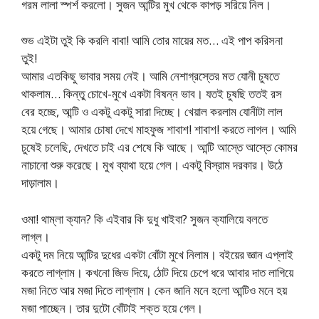
গরম লালা স্পর্শ করলো। সুজন আন্টির মুখ থেকে কাপড় সরিয়ে নিল।
শুভ এইটা তুই কি করলি বাবা! আমি তোর মায়ের মত… এই পাপ করিসনা
তুই!
আমার এতকিছু ভাবার সময় নেই। আমি নেশাগ্রস্তের মত যোনী চুষতে
থাকলাম… কিন্তু চোখে-মুখে একটা বিষন্ন ভাব। যতই চুষছি ততই রস
বের হচ্ছে, আন্টি ও একটু একটু সারা দিচ্ছে। খেয়াল করলাম যোনীটা লাল
হয়ে গেছে। আমার চোষা দেখে মাহফুজ শাবাশ! শাবাশ! করতে লাগল। আমি
চুষেই চলেছি, দেখতে চাই এর শেষে কি আছে। আন্টি আস্তে আস্তে কোমর
নাচানো শুরু করেছে। মুখ ব্যাথা হয়ে গেল। একটু বিস্রাম দরকার। উঠে
দাড়ালাম।
ওমা! থাম্লা ক্যান? কি এইবার কি দুধু খাইবা? সুজন ক্যালিয়ে বলতে
লাগ্ল।
একটু দম নিয়ে আন্টির দুধের একটা বোঁটা মুখে নিলাম। বইয়ের জ্ঞান এপ্লাই
করতে লাগ্লাম। কখনো জিভ দিয়ে, ঠোট দিয়ে চেপে ধরে আবার দাত লাগিয়ে
মজা নিতে আর মজা দিতে লাগ্লাম। কেন জানি মনে হলো আন্টিও মনে হয়
মজা পাচ্ছেন। তার দুটো বোঁটাই শক্ত হয়ে গেল।