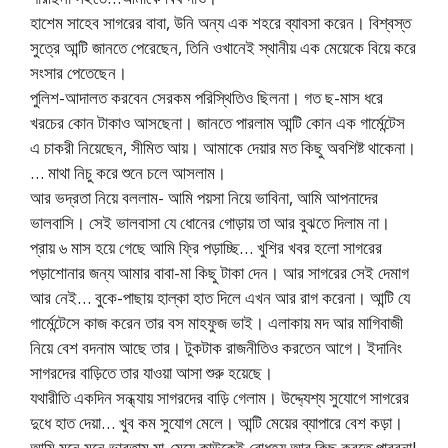
হাশেম সাহেব সাগরের বাবা, উনি অন্য এক শহরে ব্যাবসা করেন। বিশ্বস্ত
সুত্রে আন্টি জানতে পেরেছেন, তিনি ওখানেই স্থানীয় এক মেয়েকে বিয়ে করে
সংসার পেতেছেন।
পুলিশ-আদালত করবেন সেরকম পরিস্থিতিও ছিলনা। গত ছ-মাস ধরে
খরচের কোন টাকাও আসছেনা। জানতে পারলাম আন্টি কোন এক গার্মেন্টেস
এ চাকরী নিয়েছেন, সীমিত আয়। আমাকে দেয়ার মত কিছু অবশিষ্ট থাকেনা।
… মাথা নিচু করে শুনে চলে আসলাম।
আর ভদ্রতা নিয়ে বললাম- আমি পয়সা নিয়ে ভাবিনা, আমি আপনাদের
ভালবাসি। সেই ভালবাসা যে ধোনের গোড়ায় তা আর বুঝতে দিলাম না।
প্রায় ৬ মাস হয়ে গেছে আমি ফ্রি পড়াচ্ছি… খুশির খবর হলো সাগরের
পড়াশোনার জন্য আমার বাবা-মা কিছু টাকা দেন। আর সাগরের সেই দেমাগ
আর নেই… বুকে-পাছায় হাল্কা হাত দিলে এখন আর রাগ করেনা। আন্টি যে
গার্মেন্টেসে কাজ করেন তার বস মাহফুজ ভাই। এলাকায় মদ আর মাগিবাজী
নিয়ে বেশ বদনাম আছে তার। টুকটাক রাজনীতিও করতেন আগে। ইদানিং
সাগরদের বাড়িতে তার যাওয়া আসা শুরু হয়েছে।
যথারীতি একদিন সন্ধ্যায় সাগরদের বাড়ি গেলাম। উদ্দ্যেশ্য সুযোগে সাগরের
দুধে হাত দেয়া… খুব কম সুযোগ মেলে। আন্টি মেয়ের ব্যাপারে বেশ কড়া।
আমি মনে মনে ভাবতাম মা-মেয়ে কাউকেই বোধহয় আর কিছু করতে পারবনা!