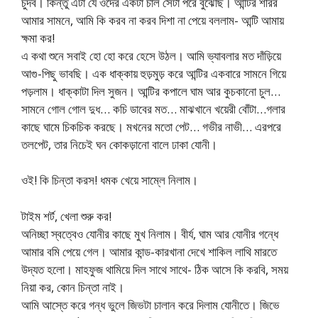
চুদব। কিন্তু এটা যে ওদের একটা চাল সেটা পরে বুঝেছি। আন্টির শরির
আমার সামনে, আমি কি করব না করব দিশা না পেয়ে বললাম- আন্টি আমায়
ক্ষমা কর!
এ কথা শুনে সবাই হো হো করে হেসে উঠল। আমি ভ্যাবলার মত দাঁড়িয়ে
আগু-পিছু ভাবছি। এক ধাক্কায় হুড়মুড় করে আন্টির একবারে সামনে গিয়ে
পড়লাম। ধাক্কাটা দিল সুজন। আন্টির কপালে ঘাম আর কুচকানো চুল…
সামনে গোল গোল দুধ… কচি ডাবের মত… মাঝখানে খয়েরী বোঁটা…গলার
কাছে ঘামে চিকচিক করছে। মখনের মতো পেট… গভীর নাভী… এরপরে
তলপেট, তার নিচেই ঘন কোকড়ানো বালে ঢাকা যোনী।
ওই! কি চিন্তা করস! ধমক খেয়ে সাম্লে নিলাম।
টাইম শর্ট, খেলা শুরু কর!
অনিচ্ছা স্বত্বেও যোনীর কাছে মুখ নিলাম। বীর্য, ঘাম আর যোনীর গন্ধে
আমার বমি পেয়ে গেল। আমার কান্ড-কারখানা দেখে শাকিল লাথি মারতে
উদ্যত হলো। মাহফুজ থামিয়ে দিল সাথে সাথে- ঠিক আসে কি করবি, সময়
নিয়া কর, কোন চিন্তা নাই।
আমি আস্তে করে গন্ধ ভুলে জিভটা চালান করে দিলাম যোনীতে। জিভে