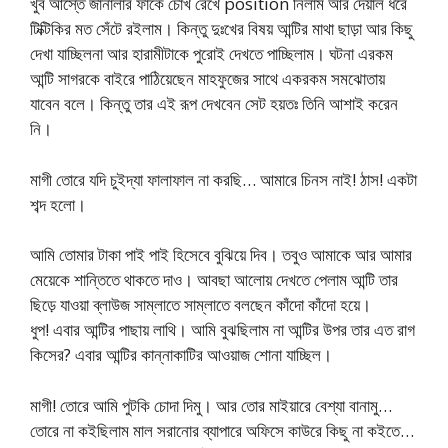
খুব আস্তে জানালার ফাঁকে চোখ রেখে position নিলাম আর দেয়াল ধরে
টিক্টিকির মত সেঁটে রইলাম। কিন্তু দুঃখের বিষয় আন্টির মাথা ছাড়া আর কিছু
দেখা যাচ্ছিলনা আর হারামীটাকে পুরোই দেখতে পাচ্ছিলাম। ঘটনা এরকম
আন্টি সাগরকে বাইরে পাঠিয়েছেন মাহফুজের সাথে একরকম সমঝোতায়
যাবেন বলে। কিন্তু তার এই রূপ দেখবেন সেট হয়তঃ তিনি আশাই করেন
নি।
মাগী তোরে যদি চুইদ্যা ফালাফাল না করছি… আমারে চিনস নাই! ঠাস! একটা
শব্দ হলো।
আমি তোমার টাকা পাই পাই হিসেবে বুঝিয়ে দিব। তবুও আমাকে আর আমার
মেয়েকে শান্তিতে থাকতে দাও। আবছা আলোয় দেখতে পেলাম আন্টি তার
ছিড়ে যাওয়া ব্লাউজ সাম্লাতে সাম্লাতে বলছেন কাঁদো কাঁদো হয়ে।
ধুপ! এবার আন্টির পাছায় লাথি। আমি বুঝছিলাম না আন্টির উপর তার এত রাগ
কিসের? এবার আন্টির কান্নাকাটির আওয়াজ শোনা যাচ্ছিল।
মাগী! তোরে আমি পুটকি চোদা দিমু। আর তোর মাইয়ারে বেশ্যা বানামু…
তোরে না কইছিলাম মাল সরানোর ব্যাপারে অফিসে কাউরে কিছু না কইতে…