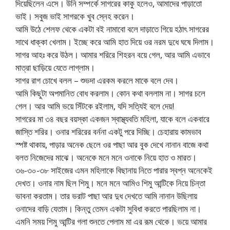
দিয়েছিলেন এসে। উনি সম্পর্কে সাগরের কাকু হলেও, আমাদের পাড়াতো
ভাই। সবুজ ভাই সাগরকে খুব স্নেহ করেন।
আমি উঠে শেলফ থেকে একটা বই নামাবো বলে দাড়াতে গিয়ে হঠাৎ সাগরের
সাথে ধাক্কা খেলাম। ইচ্ছে করে আমি হাত দিয়ে ওর নরম দুধে ঘষে দিলাম।
সাগর আহঃ করে উঠল। আমার শরিরে শিহরন বয়ে গেল, আর আমি এভাবে
মাত্রা ছাড়িয়ে যেতে লাগ্লাম।
সাগর রাগ চোখে বলল – শুভদা এরকম করলে মাকে বলে দেব।
আমি কিছুটা অপমানিত বোধ করলাম। কোন কথা বললাম না। সাগর চলে
গেল। আর আমি ভয়ে সিঁটকে রইলাম, যদি সত্যিই বলে দেয়!
সাগরের মা ৩৪ বছর বয়স্কা একজন স্বাস্থ্যবতি মহিলা, যাকে বলে একবারে
জাস্তি শরির। ওনার শরিরের বর্ননা একটু পরে দিচ্ছি। চেহারায় কামভাব
স্পষ্ট থাকায়, পাড়ার অনেক ছেলে ওর পাছা আর বুক দেখে নানান বাজে কথা
বলত নিজেদের মাঝে। অনেকে মনে মনে ওনাকে নিয়ে হাত ও মারত।
৩৬-৩০-৩৮ সাইজের এমন মহিলাকে বিছানায় নিতে পারার স্বপ্ন অনেকেই
দেখত। ওনার নাম ছিল শিমু। মনে মনে আমিও শিমু আন্টিকে নিয়ে চিন্তা
ভাবনা করতাম। তার ভরাট পাছা আর দুধ দেখতে আমি নানান উছিলায়
ওনাদের বাড়ি যেতাম। কিন্তু তেমন একটা সুবিধা করতে পারছিলাম না।
এমনি সময় শিমু আন্টির গলা শুনতে পেলাম মা এর রূম থেকে। ভয়ে আমার