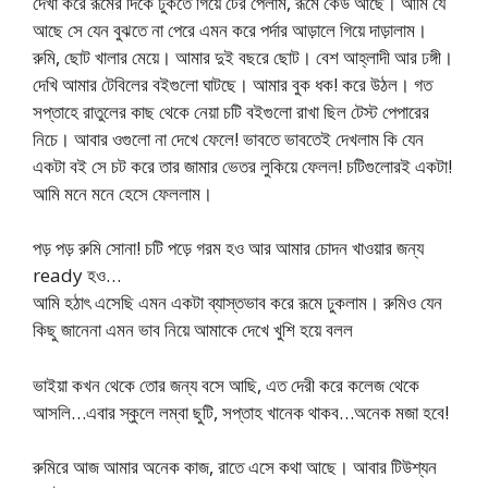
দেখা করে রূমের দিকে ঢুকতে গিয়ে টের পেলাম, রূমে কেউ আছে। আমি যে
আছে সে যেন বুঝতে না পেরে এমন করে পর্দার আড়ালে গিয়ে দাড়ালাম।
রুমি, ছোট খালার মেয়ে। আমার দুই বছরে ছোট। বেশ আহ্লাদী আর ঢঙ্গী।
দেখি আমার টেবিলের বইগুলো ঘাটছে। আমার বুক ধক! করে উঠল। গত
সপ্তাহে রাতুলের কাছ থেকে নেয়া চটি বইগুলো রাখা ছিল টেস্ট পেপারের
নিচে। আবার ওগুলো না দেখে ফেলে! ভাবতে ভাবতেই দেখলাম কি যেন
একটা বই সে চট করে তার জামার ভেতর লুকিয়ে ফেলল! চটিগুলোরই একটা!
আমি মনে মনে হেসে ফেললাম।
পড় পড় রুমি সোনা! চটি পড়ে গরম হও আর আমার চোদন খাওয়ার জন্য
ready হও…
আমি হঠাৎ এসেছি এমন একটা ব্যাস্তভাব করে রূমে ঢুকলাম। রুমিও যেন
কিছু জানেনা এমন ভাব নিয়ে আমাকে দেখে খুশি হয়ে বলল
ভাইয়া কখন থেকে তোর জন্য বসে আছি, এত দেরী করে কলেজ থেকে
আসলি…এবার স্কুলে লম্বা ছুটি, সপ্তাহ খানেক থাকব…অনেক মজা হবে!
রুমিরে আজ আমার অনেক কাজ, রাতে এসে কথা আছে। আবার টিউশ্যন