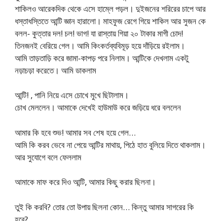
শাকিলও আরেকদিক থেকে এসে হাম্লে পড়ল। দুইজনের শরিরের চাপে আর
ধস্তাধস্তিতে আন্টি জ্ঞান হারালো। মাহফুজ রেগে গিয়ে শাকিল আর সুজন কে
বলল- কুত্তার দল! চল! ভাগ! যা রাস্তায় গিয়া ২০ টাকার মাগী চোদ!
তিনজনই বেরিয়ে গেল। আমি কিংকর্তব্যবিমূড় হয়ে দাঁড়িয়ে রইলাম।
আমি তাড়তাড়ি করে জামা-কাপড় পরে নিলাম। আন্টিকে দেখলাম একটু
নড়াচড়া করেতে। আমি ডাকলাম
আন্টি! , পানি নিয়ে এসে চোখে মুখে ছিটালাম।
চোখ মেললেন। আমাকে দেখেই হাউমাউ করে জড়িয়ে ধরে বললেন
আমার কি হবে শুভ! আমার সব শেষ হয়ে গেল…
আমি কি করব ভেবে না পেয়ে আন্টির মাথায়, পিঠে হাত বুলিয়ে দিতে থাকলাম।
আর সুযোগে বলে ফেললাম
আমাকে মাফ করে দিও আন্টি, আমার কিছু করার ছিলনা।
তুই কি করবি? তোর তো উপায় ছিলনা কোন… কিন্তু আমার সাগরের কি
হবে?