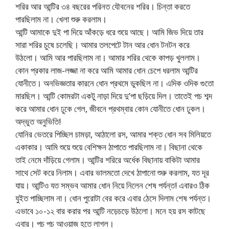
শরির আর আন্টির ৩৪ বছরের পরিনত যৌবনের শরির। চিন্তা করতে
পারছিলাম না। খেলা শুরু করলাম।
আন্টি আমাকে দুই পা দিয়ে আঁকড়ে ধরে শুয়ে আছে। আমি জিভ দিয়ে তার
সারা শরির চুষে চলেছি। আমার তলপেটে টান আর ধোন টনটন করে
উঠলো। আমি আর পারছিলাম না। আমার শরির থেকে কাপড় খুললাম।
কোন প্রকার লাজ-লজ্জা না করে আমি আমার ধোন চেপে ধরলাম আন্টির
যোনীতে। অনভিজ্ঞতার কারনে ধোন প্রথমে ডুকছিল না। এদিক ওদিক গুতো
মারছিল। আন্টি কোমরটা একটু নাড়া দিয়ে দু’পা ছড়িয়ে দিল। তাতেই পচ শব্দ
করে আমার ধোন ঢুকে গেল, জীবনে প্রথম্বার কোন যোনীতে ধোন ঢুকল।
অদ্ভুত অনুভিতি!
যোনির ভেতরে পিচ্ছিল চামড়া, আঠালো রস, আমার শক্ত ধোন সব মিলিয়তে
একাকার। আমি শুয়ে শুয়ে বেশিক্ষন ঠাপাতে পারছিলাম না। বিছানা থেকে
তাই নেমে দাঁড়িয়ে গেলাম। আন্টির শরিরে অর্ধেক বিছানায় বাকিটা আমার
সাথে সেট করে নিলাম। এবার ভালমতো দেখে ঠাপানো শুরু করলাম, যত দূর
যায়। আন্টিও যত সম্ভব আমার ধোন নিয়ে নিলেন শেষ পর্যন্ত! এবারও ঠিক
যুইত পাচ্ছিলাম না। ধোন পুরোটা বের করে এবার ঠেসে দিলাম শেষ পর্যন্ত।
এভাবে ১০-১২ বার করার পর আন্টি নড়েচড়ে উঠলো। মনে হয় রস কাটছে
এবার। পচ পচ আওয়াজ হতে লাগল।