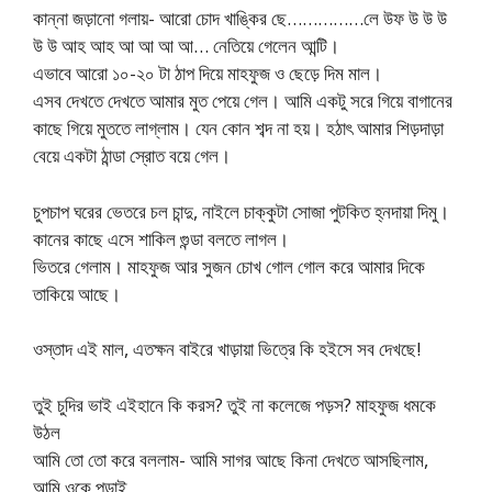
কান্না জড়ানো গলায়- আরো চোদ খাঙ্কির ছে……………লে উফ উ উ উ
উ উ আহ আহ আ আ আ আ… নেতিয়ে গেলেন আন্টি।
এভাবে আরো ১০-২০ টা ঠাপ দিয়ে মাহফুজ ও ছেড়ে দিম মাল।
এসব দেখতে দেখতে আমার মুত পেয়ে গেল। আমি একটু সরে গিয়ে বাগানের
কাছে গিয়ে মুততে লাগ্লাম। যেন কোন শব্দ না হয়। হঠাৎ আমার শিড়দাড়া
বেয়ে একটা ঠান্ডা স্রোত বয়ে গেল।
চুপচাপ ঘরের ভেতরে চল চান্দু, নাইলে চাক্কুটা সোজা পুটকিত হ্নদায়া দিমু।
কানের কাছে এসে শাকিল গুন্ডা বলতে লাগল।
ভিতরে গেলাম। মাহফুজ আর সুজন চোখ গোল গোল করে আমার দিকে
তাকিয়ে আছে।
ওস্তাদ এই মাল, এতক্ষন বাইরে খাড়ায়া ভিত্রে কি হইসে সব দেখছে!
তুই চুদির ভাই এইহানে কি করস? তুই না কলেজে পড়স? মাহফুজ ধমকে
উঠল
আমি তো তো করে বললাম- আমি সাগর আছে কিনা দেখতে আসছিলাম,
আমি ওকে পড়াই