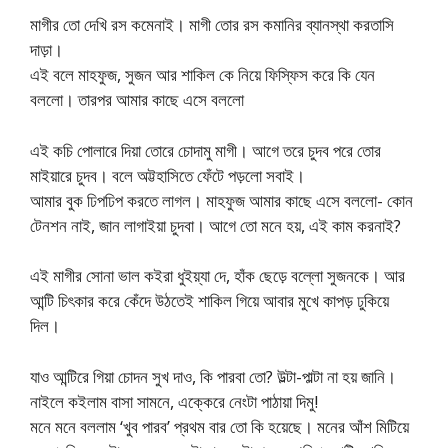
মাগীর তো দেখি রস কমেনাই। মাগী তোর রস কমানির ব্যানস্থা করতাসি
দাড়া।
এই বলে মাহফুজ, সুজন আর শাকিল কে নিয়ে ফিস্ফিস করে কি যেন
বললো। তারপর আমার কাছে এসে বললো
এই কচি পোলারে দিয়া তোরে চোদামু মাগী। আগে তরে চুদব পরে তোর
মাইয়ারে চুদব। বলে অট্টহাসিতে ফেঁটে পড়লো সবাই।
আমার বুক ঢিপঢিপ করতে লাগল। মাহফুজ আমার কাছে এসে বললো- কোন
টেনশন নাই, জান লাগাইয়া চুদবা। আগে তো মনে হয়, এই কাম করনাই?
এই মাগীর সোনা ভাল কইরা ধুইয়্যা দে, হাঁক ছেড়ে বল্লো সুজনকে। আর
আন্টি চিৎকার করে কেঁদে উঠতেই শাকিল গিয়ে আবার মুখে কাপড় ঢুকিয়ে
দিল।
যাও আন্টিরে গিয়া চোদন সুখ দাও, কি পারবা তো? উল্টা-পাল্টা না হয় জানি।
নাইলে কইলাম বাসা সামনে, এক্কেরে নেংটা পাঠায়া দিমু!
মনে মনে বললাম ‘খুব পারব’ প্রথম বার তো কি হয়েছে। মনের আঁশ মিটিয়ে