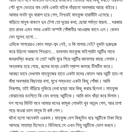
গেট খুলে ভেতরে যাব দেখি একটা বাইক দাঁড়ানো অবস্থায় আছে বাইরে।
আমার মনটা খুব খারাপ হয়ে গেল, নিশ্চয়ই মাহফুজ হারামীটা এসেছে।
বাড়িতে মানুষ থাকলে দুধ টেপা তো দূরের কথা, ছোয়া পর্যন্ত যায়না… দরজায়
হাত রাখব এমন সময় একটা অস্পষ্ট গোঁঙ্গানীর আওয়াজ কানে এল। কেমন
যেন সন্দেহ হলো…
এদিকে সাগরেরও কোন সাড়া-শব্দ নেই, ও কি বাসায় নেই? বুকটা দুরুদুরু
করে উঠলো অজানা শিহরনে… ভাবলাম মাহফুজ মাইগ্যাটা আন্টির সাথে
জবরদস্তি করছে না তো? আমি ঘুরে গিয়ে আন্টির জানালার কাছে গেলাম।
অন্ধকার হয়ে গেছে, রূমের মধ্যে একটা ল্যাম্প জলছে টিমটিম করে।
আবছা ভাবে দেখলাম মাহফুজের হাতে একটা মদের বোতল আর আন্টি হাত-পা
বাঁধা অবস্থায় বিছানায় বসা, মুখে সম্ভবত একটা কিছু গোঁজা। আমি
নিরূপায়, তাই দাঁড়িয়ে লুকিয়ে দেখা ছাড়া আর কিছু করার ছিলনা। মাহফুজ
বোঝানোর ভংগিতে কি যেন বলছে আন্টিকে। আমি কান খাঁড়া করে দিলাম।
দশ পনের মিনিট শুনে আমার মনের কামুক লোকটা খুব আনন্দ পেল, আর চাপা
পড়ে যাওয়া ভাল মানুষ টা কষ্ট পেল।
ঘটনা হলো অনেকটা এরকম। মাহফুজ বেশ কিছুদিন ধরে আন্টিকে টাকা দিয়ে
আসছে সাহায্য হিসেবে। বিনিময়ে সে এখন শিমু আন্টিকে ভোগ করবে।