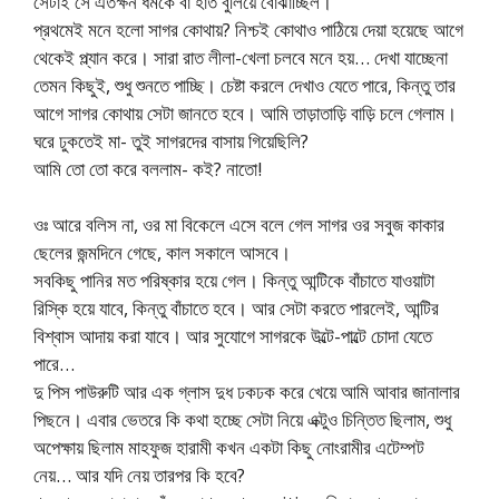
সেটাই সে এতক্ষন ধমকে বা হাত বুলিয়ে বোঝাচ্ছিল।
প্রথমেই মনে হলো সাগর কোথায়? নিশ্চই কোথাও পাঠিয়ে দেয়া হয়েছে আগে
থেকেই প্ল্যান করে। সারা রাত লীলা-খেলা চলবে মনে হয়… দেখা যাচ্ছেনা
তেমন কিছুই, শুধু শুনতে পাচ্ছি। চেষ্টা করলে দেখাও যেতে পারে, কিন্তু তার
আগে সাগর কোথায় সেটা জানতে হবে। আমি তাড়াতাড়ি বাড়ি চলে গেলাম।
ঘরে ঢুকতেই মা- তুই সাগরদের বাসায় গিয়েছিলি?
আমি তো তো করে বললাম- কই? নাতো!
ওঃ আরে বলিস না, ওর মা বিকেলে এসে বলে গেল সাগর ওর সবুজ কাকার
ছেলের জন্মদিনে গেছে, কাল সকালে আসবে।
সবকিছু পানির মত পরিষ্কার হয়ে গেল। কিন্তু আন্টিকে বাঁচাতে যাওয়াটা
রিস্কি হয়ে যাবে, কিন্তু বাঁচাতে হবে। আর সেটা করতে পারলেই, আন্টির
বিশ্বাস আদায় করা যাবে। আর সুযোগে সাগরকে উল্টে-পাল্টে চোদা যেতে
পারে…
দু পিস পাউরুটি আর এক গ্লাস দুধ ঢকঢক করে খেয়ে আমি আবার জানালার
পিছনে। এবার ভেতরে কি কথা হচ্ছে সেটা নিয়ে এক্টুও চিন্তিত ছিলাম, শুধু
অপেক্ষায় ছিলাম মাহফুজ হারামী কখন একটা কিছু নোংরামীর এটেম্পট
নেয়… আর যদি নেয় তারপর কি হবে?