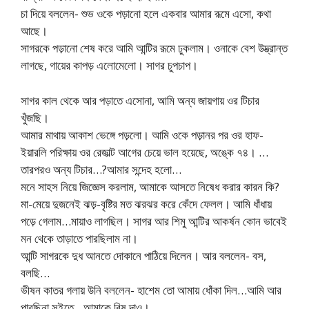
চা দিয়ে বললেন- শুভ ওকে পড়ানো হলে একবার আমার রূমে এসো, কথা
আছে।
সাগরকে পড়ানো শেষ করে আমি আন্টির রূমে ঢুকলাম। ওনাকে বেশ উদ্ভ্রান্ত
লাগছে, গায়ের কাপড় এলোমেলো। সাগর চুপচাপ।
সাগর কাল থেকে আর পড়াতে এসোনা, আমি অন্য জায়গায় ওর টিচার
খুঁজছি।
আমার মাথায় আকাশ ভেঙ্গে পড়লো। আমি ওকে পড়ানর পর ওর হাফ-
ইয়ারলি পরিক্ষায় ওর রেজাল্ট আগের চেয়ে ভাল হয়েছে, অঙ্কে ৭৪। …
তারপরও অন্য টিচার…?আমার সন্দেহ হলো…
মনে সাহস নিয়ে জিজ্ঞেস করলাম, আমাকে আসতে নিষেধ করার কারন কি?
মা-মেয়ে দুজনেই ঝড়-বৃষ্টির মত ঝরঝর করে কেঁদে ফেলল। আমি ধাঁধায়
পড়ে গেলাম…মায়াও লাগছিল। সাগর আর শিমু আন্টির আকর্ষন কোন ভাবেই
মন থেকে তাড়াতে পারছিলাম না।
আন্টি সাগরকে দুধ আনতে দোকানে পাঠিয়ে দিলেন। আর বললেন- বস,
বলছি…
ভীষন কাতর গলায় উনি বললেন- হাশেম তো আমায় ধোঁকা দিল…আমি আর
পারছিনা সইতে…আমাকে বিষ দাও।