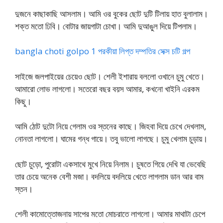
দুজনে কাছাকাছি আসলাম। আমি ওর বুকের ছোট দুটি টিলায় হাত বুলালাম।
শক্ত মতো ঢিবি। বোটার জায়গাটা চোখা। আমি দুআঙুল দিয়ে টিপলাম।
bangla choti golpo 1 পরকীয়া লিপ্ত দম্পতির সেক্স চটি গল্প
সাইজে জলপাইয়ের চেয়েও ছোট। শেলী ইশারায় বললো ওখানে চুমু খেতে।
আমারো লোভ লাগলো। সতেরো বছর বয়স আমার, কখনো খাইনি এরকম
কিছু।
আমি ঠোট দুটো নিয়ে গেলাম ওর স্তনের কাছে। জিহবা দিয়ে চেখে দেখলাম,
নোনতা লাগলো। ঘামের গন্ধ গায়ে। তবু ভালো লাগছে। চুমু খেলাম চুড়ায়।
ছোট চুড়ো, পুরোটা একসাথে মুখে নিয়ে নিলাম। চুষতে গিয়ে দেখি যা ভেবেছি
তার চেয়ে অনেক বেশী মজা। বদলিয়ে বদলিয়ে খেতে লাগলাম ডান আর বাম
স্তন।
শেলী কামোত্তোজনায় সাপের মতো মোচরাতে লাগলো। আমার মাথাটা চেপে