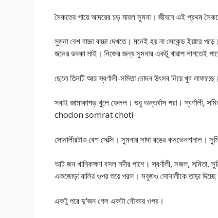
সৈকতের গায়ে আদরের চড় মারল সুমনা। জীবনে এই প্রথম সৈকত
সুমনা বেশ বাচ্চা বাচ্চা দেখতে। মনেই হয় না সেকেন্ড ইয়ারে প
জনের ডবকা মাই। নিজের জন্য সুমনার একটু খারাপ লাগতেই পা
ছেলে তিনটি আর স্বর্ণালী-সমিতা চোদন উৎসব নিয়ে খুব লাফাচ্ছে
সবাই জামাকাপড় খুলে ফেলল। শুধু অন্তর্বাস পরা। স্বর্ণালী, সমিতা
chodon somrat choti
সোনালীরটাও বেশ সেক্সি। সুমনার সাদা রঙের কনভেনশনাল। সুম
আট জন খানিকক্ষণ বসল নদীর পাশে। স্বর্ণালী, সজল, সমিতা, সুম
একজোড়া বালির ওপর শুয়ে পরল। সবুজও সোনালীকে তাড়া দিচ্ছ
একটু পরে দু’জন গেল একটা নৌকার ওপর।