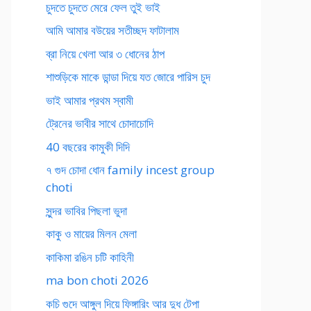
চুদতে চুদতে মেরে ফেল তুই ভাই
আমি আমার বউয়ের সতীচ্ছদ ফাটালাম
ব্রা নিয়ে খেলা আর ৩ ধোনের ঠাপ
শাশুড়িকে মাকে ডান্ডা দিয়ে যত জোরে পারিস চুদ
ভাই আমার প্রথম স্বামী
ট্রেনের ভাবীর সাথে চোদাচোদি
40 বছরের কামুকী দিদি
৭ গুদ চোদা ধোন family incest group
choti
সুন্দর ভাবির পিছলা ভুদা
কাকু ও মায়ের মিলন মেলা
কাকিমা রঙিন চটি কাহিনী
ma bon choti 2026
কচি গুদে আঙ্গুল দিয়ে ফিঙ্গারিং আর দুধ টেপা