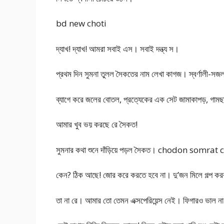
bd new choti
দ্যাখ! দ্যাখ! আমরা সবাই এস। সবাই দন্ত্য স।
প্রথম দিন সুমনা তুলল সৈকতের নাম লেখা কাগজ। স্বর্ণালী-স
ব্যাগে করে জলের বোতল, প্রত্যেকের এক সেট জামাকাপড়, গামছা
আমার খুব ভয় করছে রে সৈকত!
সুমনার কথা শুনে দাঁড়িয়ে পড়ল সৈকত। chodon somrat 
কেন? ঠিক আছে! জোর করে করতে হবে না। দু’জন মিলে গল্প করব
তা না রে। আমার তো তেমন এক্সপেরিয়েন্স নেই। ফিগারও ভাল না।