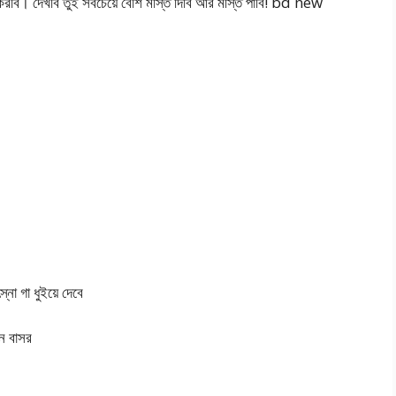
টা করবি। দেখবি তুই সবচেয়ে বেশি মস্তি দিবি আর মস্তি পাবি! bd new
্না গা ধুইয়ে দেবে
ন বাসর