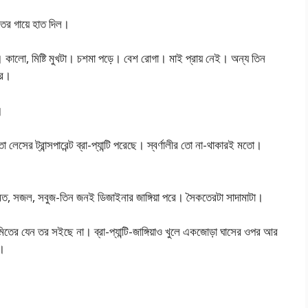
ের গায়ে হাত দিল।
ড়ে। কালো, মিষ্টি মুখটা। চশমা পড়ে। বেশ রোগা। মাই প্রায় নেই। অন্য তিন
রে।
।
 লেসের ট্রান্সপারেন্ট ব্রা-প্যান্টি পরেছে। স্বর্ণালীর তো না-থাকারই মতো।
িত, সজল, সবুজ-তিন জনই ডিজাইনার জাঙ্গিয়া পরে। সৈকতেরটা সাদামাটা।
িতের যেন তর সইছে না। ব্রা-প্যান্টি-জাঙ্গিয়াও খুলে একজোড়া ঘাসের ওপর আর
ে।