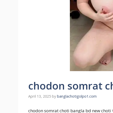
chodon somrat cho
April 13, 2025
by
banglachotigolpo1.com
chodon somrat choti bangla bd new choti নদীর জলে