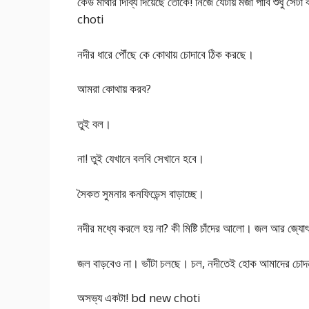
কেউ মাথার দিব্যি দিয়েছে তোকে! নিজে যেটায় মজা পাবি শুধু সে
choti
নদীর ধারে পৌঁছে কে কোথায় চোদাবে ঠিক করছে।
আমরা কোথায় করব?
তুই বল।
না! তুই যেখানে বলবি সেখানে হবে।
সৈকত সুমনার কনফিডেন্স বাড়াচ্ছে।
নদীর মধ্যে করলে হয় না? কী মিষ্টি চাঁদের আলো। জল আর জ্যোৎস
জল বাড়বেও না। ভাঁটা চলছে। চল, নদীতেই হোক আমাদের চোদ
অসভ্য একটা! bd new choti