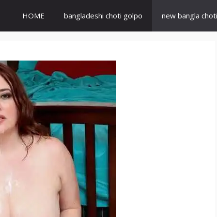
HOME
bangladeshi choti golpo
new bangla chot