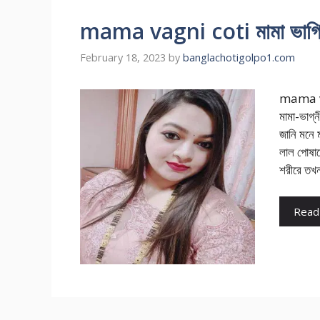
mama vagni coti মামা ভাগ্নি স
February 18, 2023
by
banglachotigolpo1.com
mama vag
মামা-ভাগ
জানি মনে 
লাল পোষাকে
শরীরে তখ
Read