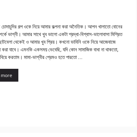
নি চোদাচুদির গল্প ওকে নিয়ে আমার কল্পনা করা অনৈতিক। আপন খালাতো বোনের
পর্কে ভাগ্নী। আমার সাথে খুব ভালো একটা শ্রদ্ধা-বিশ্বাস-ভালোবাসা মিশ্রিত
ছোটবেলা থেকেই ও আমার খুব প্রিয়। কখনো ভাবিনি ওকে নিয়ে আজেবাজে
া করা যাবে। এমনকি একসময় ভেবেছি, যদি কোন সামাজিক বাধা না থাকতো,
বিয়ে করতাম। মামা-ভাগ্নীর প্রেমও হতে পারতো …
 more