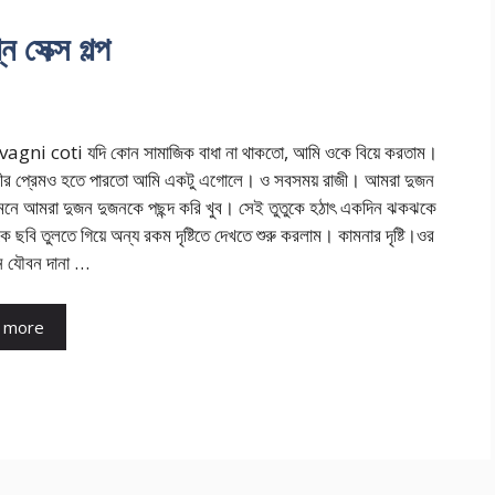
েক্স গল্প
ni coti যদি কোন সামাজিক বাধা না থাকতো, আমি ওকে বিয়ে করতাম।
্নীর প্রেমও হতে পারতো আমি একটু এগোলে। ও সবসময় রাজী। আমরা দুজন
মনে আমরা দুজন দুজনকে পছন্দ করি খুব। সেই তুতুকে হঠাৎ একদিন ঝকঝকে
 ছবি তুলতে গিয়ে অন্য রকম দৃষ্টিতে দেখতে শুরু করলাম। কামনার দৃষ্টি।ওর
ন যৌবন দানা …
 more