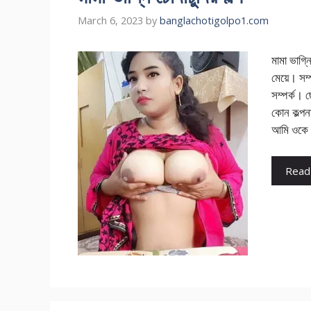
March 6, 2023
by
banglachotigolpo1.com
মামা ভাগ্
মেয়ে। সম্
সম্পর্ক। 
কোন কল্পন
আমি ওকে 
Read