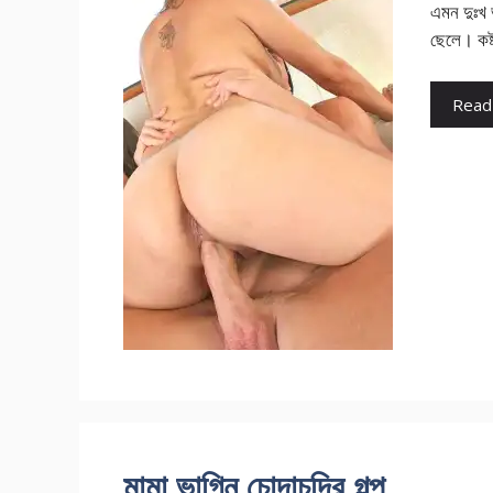
এমন দুঃখ 
ছেলে। কষ
Read
মামা ভাগ্নি চোদাচুদির গল্প