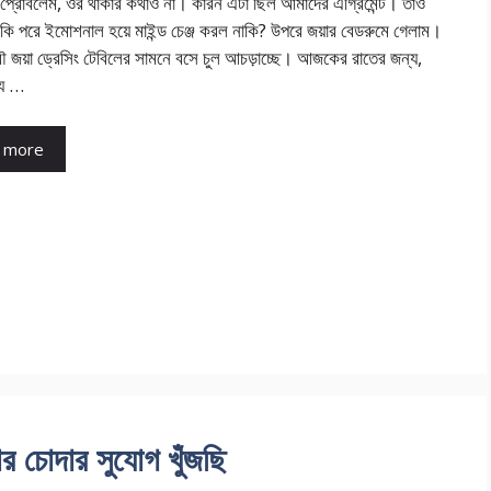
্রোবলেম, ওর থাকার কথাও না। কারন এটা ছিল আমাদের এগ্রিমেন্ট। তাও
কি পরে ইমোশনাল হয়ে মাইন্ড চেঞ্জ করল নাকি? উপরে জয়ার বেডরুমে গেলাম।
ৌ জয়া ড্রেসিং টেবিলের সামনে বসে চুল আচড়াচ্ছে। আজকের রাতের জন্য,
্য …
 more
র চোদার সুযোগ খুঁজছি