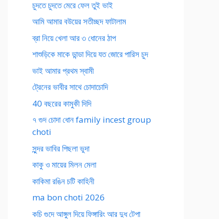
চুদতে চুদতে মেরে ফেল তুই ভাই
আমি আমার বউয়ের সতীচ্ছদ ফাটালাম
ব্রা নিয়ে খেলা আর ৩ ধোনের ঠাপ
শাশুড়িকে মাকে ডান্ডা দিয়ে যত জোরে পারিস চুদ
ভাই আমার প্রথম স্বামী
ট্রেনের ভাবীর সাথে চোদাচোদি
40 বছরের কামুকী দিদি
৭ গুদ চোদা ধোন family incest group
choti
সুন্দর ভাবির পিছলা ভুদা
কাকু ও মায়ের মিলন মেলা
কাকিমা রঙিন চটি কাহিনী
ma bon choti 2026
কচি গুদে আঙ্গুল দিয়ে ফিঙ্গারিং আর দুধ টেপা