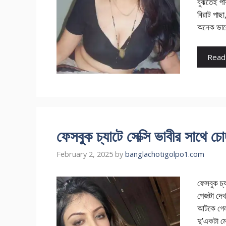
বুঝতেই পা
বিরাট পাছ
অনেক ভা
Read
ফেসবুক চ্যাটে সেক্সি ভাবীর সাথে চ
February 2, 2025
by
banglachotigolpo1.com
ফেসবুক চ্
পেজটা দেখ
আটকে গেল
দু’একটা মে