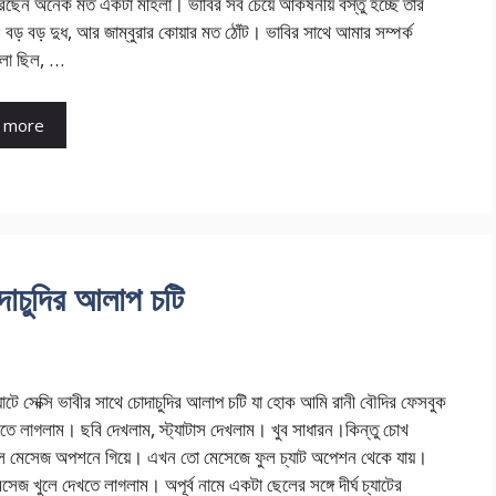
রছেন অনেক মত একটা মহিলা। ভাবির সব চেয়ে আকর্ষনীয় বস্তু হচ্ছে তার
া, বড় বড় দুধ, আর জাম্বুরার কোয়ার মত ঠোঁট। ভাবির সাথে আমার সম্পর্ক
লো ছিল, …
 more
োদাচুদির আলাপ চটি
যাটে সেক্সি ভাবীর সাথে চোদাচুদির আলাপ চটি যা হোক আমি রানী বৌদির ফেসবুক
তে লাগলাম। ছবি দেখলাম, স্ট্যাটাস দেখলাম। খুব সাধারন।কিন্তু চোখ
 মেসেজ অপশনে গিয়ে। এখন তো মেসেজে ফুল চ্যাট অপেশন থেকে যায়।
সেজ খুলে দেখতে লাগলাম। অপূর্ব নামে একটা ছেলের সঙ্গে দীর্ঘ চ্যাটের