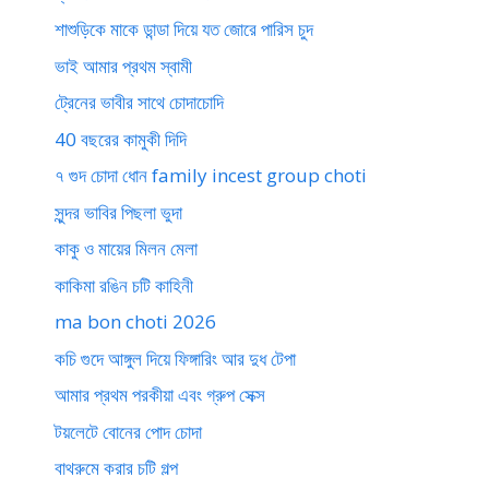
শাশুড়িকে মাকে ডান্ডা দিয়ে যত জোরে পারিস চুদ
ভাই আমার প্রথম স্বামী
ট্রেনের ভাবীর সাথে চোদাচোদি
40 বছরের কামুকী দিদি
৭ গুদ চোদা ধোন family incest group choti
সুন্দর ভাবির পিছলা ভুদা
কাকু ও মায়ের মিলন মেলা
কাকিমা রঙিন চটি কাহিনী
ma bon choti 2026
কচি গুদে আঙ্গুল দিয়ে ফিঙ্গারিং আর দুধ টেপা
আমার প্রথম পরকীয়া এবং গ্রুপ সেক্স
টয়লেটে বোনের পোদ চোদা
বাথরুমে করার চটি গল্প