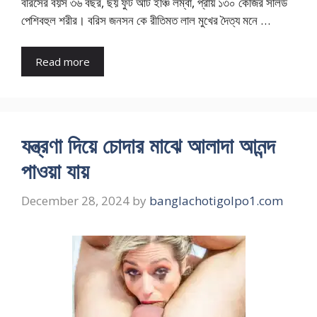
বরিসের বয়স ৩৬ বছর, ছয় ফুট আট ইঞ্চি লম্বা, প্রায় ১৩০ কেজির সলিড
পেশিবহুল শরীর। বরিস জনসন কে রীতিমত লাল মুখের দৈত্য মনে …
Read more
যন্ত্রণা দিয়ে চোদার মাঝে আলাদা আনন্দ
পাওয়া যায়
December 28, 2024
by
banglachotigolpo1.com