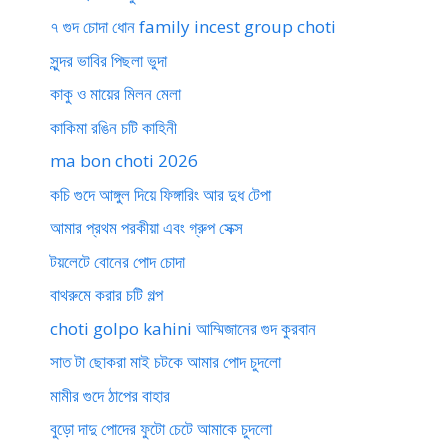
৭ গুদ চোদা ধোন family incest group choti
সুন্দর ভাবির পিছলা ভুদা
কাকু ও মায়ের মিলন মেলা
কাকিমা রঙিন চটি কাহিনী
ma bon choti 2026
কচি গুদে আঙ্গুল দিয়ে ফিঙ্গারিং আর দুধ টেপা
আমার প্রথম পরকীয়া এবং গ্রুপ সেক্স
টয়লেটে বোনের পোদ চোদা
বাথরুমে করার চটি গল্প
choti golpo kahini আম্মিজানের গুদ কুরবান
সাত টা ছোকরা মাই চটকে আমার পোদ চুদলো
মামীর গুদে ঠাপের বাহার
বুড়ো দাদু পোদের ফুটো চেটে আমাকে চুদলো