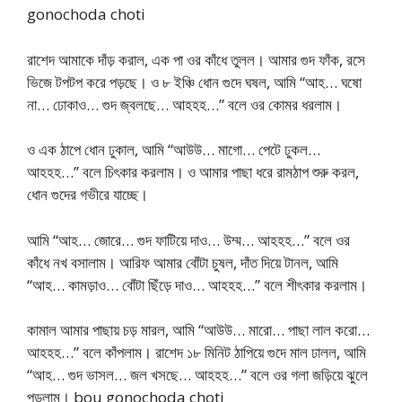
gonochoda choti
রাশেদ আমাকে দাঁড় করাল, এক পা ওর কাঁধে তুলল। আমার গুদ ফাঁক, রসে
ভিজে টপটপ করে পড়ছে। ও ৮ ইঞ্চি ধোন গুদে ঘষল, আমি “আহ… ঘষো
না… ঢোকাও… গুদ জ্বলছে… আহহহ…” বলে ওর কোমর ধরলাম।
ও এক ঠাপে ধোন ঢুকাল, আমি “আউউ… মাগো… পেটে ঢুকল…
আহহহ…” বলে চিৎকার করলাম। ও আমার পাছা ধরে রামঠাপ শুরু করল,
ধোন গুদের গভীরে যাচ্ছে।
আমি “আহ… জোরে… গুদ ফাটিয়ে দাও… উম্ম… আহহহ…” বলে ওর
কাঁধে নখ বসালাম। আরিফ আমার বোঁটা চুষল, দাঁত দিয়ে টানল, আমি
“আহ… কামড়াও… বোঁটা ছিঁড়ে দাও… আহহহ…” বলে শীৎকার করলাম।
কামাল আমার পাছায় চড় মারল, আমি “আউউ… মারো… পাছা লাল করো…
আহহহ…” বলে কাঁপলাম। রাশেদ ১৮ মিনিট ঠাপিয়ে গুদে মাল ঢালল, আমি
“আহ… গুদ ভাসল… জল খসছে… আহহহ…” বলে ওর গলা জড়িয়ে ঝুলে
পড়লাম। bou gonochoda choti