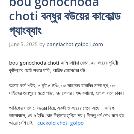
bou gonochoda
choti বন্ধুর বউয়ের কাকোল্ড
গ্যাংব্যাং
June 5, 2025
by
banglachotigolpo1.com
bou gonochoda choti আমি ফারিয়া বেগম, ২৮ বছরের গৃহিণী।
কুমিল্লার ছোট্ট শহরে থাকি, আরিফ হোসেনের বউ।
আমার ফর্সা শরীর, ৫ ফুট ৫ ইঞ্চি, ৩৬ সাইজের বাতাবির মতো দুধ, ৩৮
সাইজের তানপুরার মতো পাছা, ২৮ কোমর। গুদ রসালো, হালকা বালে ঢাকা।
আরিফের সাথে ৫ বছরের বিয়ে, একটা ৩ বছরের মেয়ে আছে। আরিফ
ভালোবাসে, ওর ৭ ইঞ্চি ধোন বিছানায় তৃপ্তি দেয়। কিন্তু পর্ন দেখে মনে হয়,
আরো বেশি চাই।
cuckold choti golpo