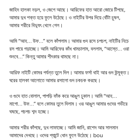
জাহিদ হালকা নড়ল, ও জেগে আছে। আরিফের হাত আরো জোরে টিপছে,
আমার দুধ শক্ত হয়ে ফুলে উঠেছে। ও নাইটির উপর দিয়ে বোঁটা চুষল,
আমার শরীরে বিদ্যুৎ খেলে গেল।
আমি “আহ… উফ…” বলে কাঁপলাম। আমার গুদ রসে চপচপ, নাইটির নিচে
রস পায়ে গড়াচ্ছে। আমি আরিফের কাঁধ খামচালাম, বললাম, “আস্তে… ওরা
শুনবে…” কিন্তু আমার শীৎকার থামছে না।
আরিফ নাইটি কোমর পর্যন্ত তুলে দিল। আমার ফর্সা থাই আর গুদ উন্মুক্ত।
ঘরের হালকা আলোতে আমার রসালো গুদ চকচক করছে।
ও গুদে হাত বোলাল, পাপড়ি ফাঁক করে আঙুল ঢুকাল। আমি “আহ…
মাগো… উফ…” বলে কোমর তুলে দিলাম। ওর আঙুল আমার গুদের গভীরে
ঘষছে, পচপচ শব্দ হচ্ছে।
আমার শরীর কাঁপছে, দুধ লাফাচ্ছে। আমি জানি, রাশেদ আর সালমান
আমাদের দেখছে। ওদের প্যান্টে ধোন ফুলে উঠেছে। bou