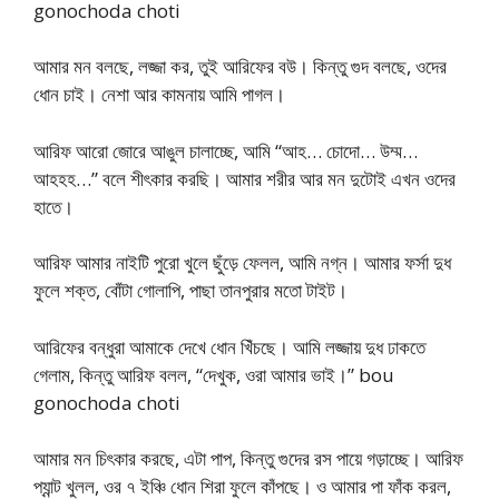
gonochoda choti
আমার মন বলছে, লজ্জা কর, তুই আরিফের বউ। কিন্তু গুদ বলছে, ওদের
ধোন চাই। নেশা আর কামনায় আমি পাগল।
আরিফ আরো জোরে আঙুল চালাচ্ছে, আমি “আহ… চোদো… উম্ম…
আহহহ…” বলে শীৎকার করছি। আমার শরীর আর মন দুটোই এখন ওদের
হাতে।
আরিফ আমার নাইটি পুরো খুলে ছুঁড়ে ফেলল, আমি নগ্ন। আমার ফর্সা দুধ
ফুলে শক্ত, বোঁটা গোলাপি, পাছা তানপুরার মতো টাইট।
আরিফের বন্ধুরা আমাকে দেখে ধোন খিঁচছে। আমি লজ্জায় দুধ ঢাকতে
গেলাম, কিন্তু আরিফ বলল, “দেখুক, ওরা আমার ভাই।” bou
gonochoda choti
আমার মন চিৎকার করছে, এটা পাপ, কিন্তু গুদের রস পায়ে গড়াচ্ছে। আরিফ
প্যান্ট খুলল, ওর ৭ ইঞ্চি ধোন শিরা ফুলে কাঁপছে। ও আমার পা ফাঁক করল,