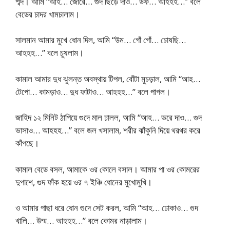
শব্দ। আমি “আহ… জোরে… গুদ ছিঁড়ে দাও… উফ… আহহহ…” বলে
বেডের চাদর খামচালাম।
সালমান আমার মুখে ধোন দিল, আমি “উম… গোঁ গোঁ… চোষছি…
আহহহ…” বলে চুষলাম।
কামাল আমার দুধ ঝুলন্ত অবস্থায় টিপল, বোঁটা মুচড়াল, আমি “আহ…
টেপো… কামড়াও… দুধ ফাটাও… আহহহ…” বলে পাগল।
জাহিদ ১২ মিনিট ঠাপিয়ে গুদে মাল ঢালল, আমি “আহ… ভরে দাও… গুদ
ভাসাও… আহহহ…” বলে জল খসালাম, শরীর ঝাঁকুনি দিয়ে থরথর করে
কাঁপছে।
কামাল বেডে বসল, আমাকে ওর কোলে বসাল। আমার পা ওর কোমরের
দুপাশে, গুদ ফাঁক হয়ে ওর ৭ ইঞ্চি ধোনের মুখোমুখি।
ও আমার পাছা ধরে ধোন গুদে সেট করল, আমি “আহ… ঢোকাও… গুদ
খালি… উম্ম… আহহহ…” বলে কোমর নাড়ালাম।