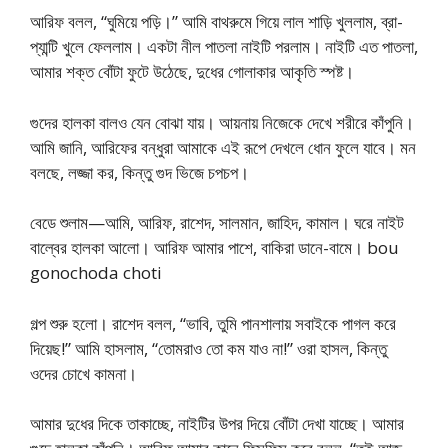
আরিফ বলল, “ঘুমিয়ে পড়ি।” আমি বাথরুমে গিয়ে লাল শাড়ি খুললাম, ব্রা-
প্যান্টি খুলে ফেললাম। একটা নীল পাতলা নাইটি পরলাম। নাইটি এত পাতলা,
আমার শক্ত বোঁটা ফুটে উঠেছে, দুধের গোলাকার আকৃতি স্পষ্ট।
গুদের হালকা বালও যেন বোঝা যায়। আয়নায় নিজেকে দেখে শরীরে কাঁপুনি।
আমি জানি, আরিফের বন্ধুরা আমাকে এই রূপে দেখলে ধোন ফুলে যাবে। মন
বলছে, লজ্জা কর, কিন্তু গুদ ভিজে চপচপ।
বেডে শুলাম—আমি, আরিফ, রাশেদ, সালমান, জাহিদ, কামাল। ঘরে নাইট
বাল্বের হালকা আলো। আরিফ আমার পাশে, বাকিরা ডানে-বামে। bou
gonochoda choti
গল্প শুরু হলো। রাশেদ বলল, “ভাবি, তুমি পানশালায় সবাইকে পাগল করে
দিয়েছ!” আমি হাসলাম, “তোমরাও তো কম যাও না!” ওরা হাসল, কিন্তু
ওদের চোখে কামনা।
আমার দুধের দিকে তাকাচ্ছে, নাইটির উপর দিয়ে বোঁটা দেখা যাচ্ছে। আমার