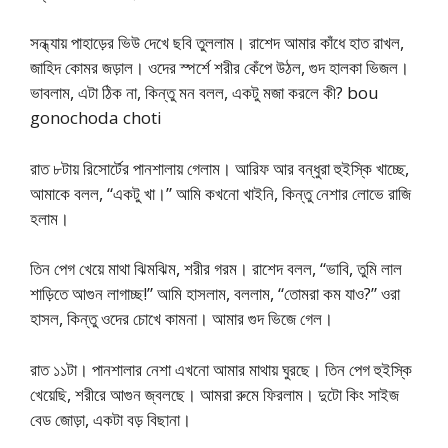
সন্ধ্যায় পাহাড়ের ভিউ দেখে ছবি তুললাম। রাশেদ আমার কাঁধে হাত রাখল,
জাহিদ কোমর জড়াল। ওদের স্পর্শে শরীর কেঁপে উঠল, গুদ হালকা ভিজল।
ভাবলাম, এটা ঠিক না, কিন্তু মন বলল, একটু মজা করলে কী? bou
gonochoda choti
রাত ৮টায় রিসোর্টের পানশালায় গেলাম। আরিফ আর বন্ধুরা হুইস্কি খাচ্ছে,
আমাকে বলল, “একটু খা।” আমি কখনো খাইনি, কিন্তু নেশার লোভে রাজি
হলাম।
তিন পেগ খেয়ে মাথা ঝিমঝিম, শরীর গরম। রাশেদ বলল, “ভাবি, তুমি লাল
শাড়িতে আগুন লাগাচ্ছ!” আমি হাসলাম, বললাম, “তোমরা কম যাও?” ওরা
হাসল, কিন্তু ওদের চোখে কামনা। আমার গুদ ভিজে গেল।
রাত ১১টা। পানশালার নেশা এখনো আমার মাথায় ঘুরছে। তিন পেগ হুইস্কি
খেয়েছি, শরীরে আগুন জ্বলছে। আমরা রুমে ফিরলাম। দুটো কিং সাইজ
বেড জোড়া, একটা বড় বিছানা।