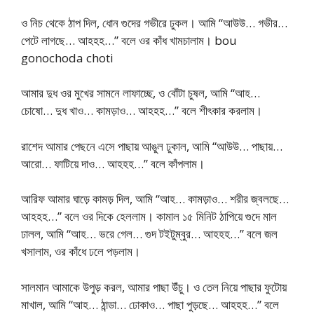
ও নিচ থেকে ঠাপ দিল, ধোন গুদের গভীরে ঢুকল। আমি “আউউ… গভীর…
পেটে লাগছে… আহহহ…” বলে ওর কাঁধ খামচালাম। bou
gonochoda choti
আমার দুধ ওর মুখের সামনে লাফাচ্ছে, ও বোঁটা চুষল, আমি “আহ…
চোষো… দুধ খাও… কামড়াও… আহহহ…” বলে শীৎকার করলাম।
রাশেদ আমার পেছনে এসে পাছায় আঙুল ঢুকাল, আমি “আউউ… পাছায়…
আরো… ফাটিয়ে দাও… আহহহ…” বলে কাঁপলাম।
আরিফ আমার ঘাড়ে কামড় দিল, আমি “আহ… কামড়াও… শরীর জ্বলছে…
আহহহ…” বলে ওর দিকে হেললাম। কামাল ১৫ মিনিট ঠাপিয়ে গুদে মাল
ঢালল, আমি “আহ… ভরে গেল… গুদ টইটুম্বুর… আহহহ…” বলে জল
খসালাম, ওর কাঁধে ঢলে পড়লাম।
সালমান আমাকে উপুড় করল, আমার পাছা উঁচু। ও তেল নিয়ে পাছার ফুটোয়
মাখাল, আমি “আহ… ঠান্ডা… ঢোকাও… পাছা পুড়ছে… আহহহ…” বলে