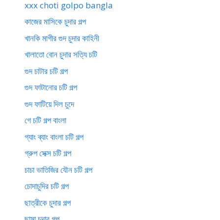
xxx choti golpo bangla
কাজের মাসিকে চুদার গল্প
খানকি মাগীর গুদ চুদার কাহিনী
খালাতো বোন চুদার সত্যি চটি
গুদ চাটার চটি গল্প
গুদ ফাটানোর চটি গল্প
গুদ ফাটিয়ে দিল চুদে
গে চটি গল্প বাংলা
গ্যাং ব্যাং বাংলা চটি গল্প
গ্রুপ সেক্স চটি গল্প
চাচা ভাতিজির যৌন চটি গল্প
চোদাচুদির চটি গল্প
ছাত্রীকে চুদার গল্প
ছামা চুদার গল্প