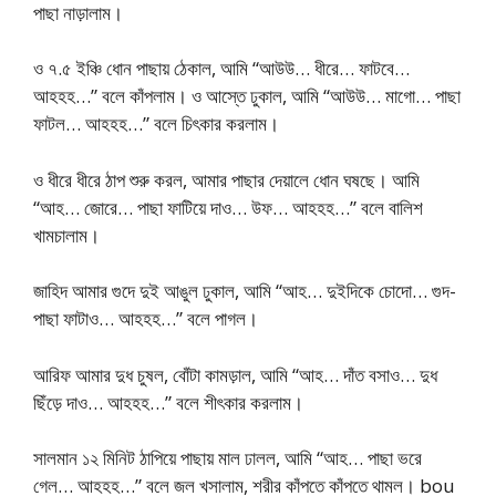
পাছা নাড়ালাম।
ও ৭.৫ ইঞ্চি ধোন পাছায় ঠেকাল, আমি “আউউ… ধীরে… ফাটবে…
আহহহ…” বলে কাঁপলাম। ও আস্তে ঢুকাল, আমি “আউউ… মাগো… পাছা
ফাটল… আহহহ…” বলে চিৎকার করলাম।
ও ধীরে ধীরে ঠাপ শুরু করল, আমার পাছার দেয়ালে ধোন ঘষছে। আমি
“আহ… জোরে… পাছা ফাটিয়ে দাও… উফ… আহহহ…” বলে বালিশ
খামচালাম।
জাহিদ আমার গুদে দুই আঙুল ঢুকাল, আমি “আহ… দুইদিকে চোদো… গুদ-
পাছা ফাটাও… আহহহ…” বলে পাগল।
আরিফ আমার দুধ চুষল, বোঁটা কামড়াল, আমি “আহ… দাঁত বসাও… দুধ
ছিঁড়ে দাও… আহহহ…” বলে শীৎকার করলাম।
সালমান ১২ মিনিট ঠাপিয়ে পাছায় মাল ঢালল, আমি “আহ… পাছা ভরে
গেল… আহহহ…” বলে জল খসালাম, শরীর কাঁপতে কাঁপতে থামল। bou