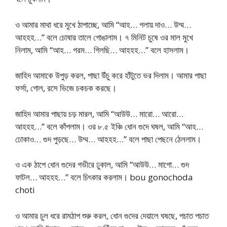
ও আমার মাথা ধরে মুখে ঠাপাচ্ছে, আমি “আহ… গলায় দাও… উম্ম…
আহহহ…” বলে চোষার তালে গোঙালাম। ৭ মিনিট চুষে ওর মাল মুখে
নিলাম, আমি “আহ… গরম… গিলছি… আহহহ…” বলে হাসলাম।
জাহিদ আমাকে উপুড় করল, পাছা উঁচু করে হাঁটুতে ভর দিলাম। আমার পাছা
ফর্সা, গোল, রসে ভিজে চকচক করছে।
জাহিদ আমার পাছায় চড় মারল, আমি “আউউ… মারো… আরো…
আহহহ…” বলে কাঁপলাম। ওর ৮.৫ ইঞ্চি ধোন গুদে ঘষল, আমি “আহ…
ঢোকাও… গুদ পুড়ছে… উম্ম… আহহহ…” বলে পাছা পেছনে ঠেললাম।
ও এক ঠাপে ধোন গুদের গভীরে ঢুকাল, আমি “আউউ… মাগো… গুদ
ফাটল… আহহহ…” বলে চিৎকার করলাম। bou gonochoda
choti
ও আমার চুল ধরে রামঠাপ শুরু করল, ধোন গুদের দেয়ালে ঘষছে, পচাত পচাত