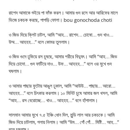
রাশেদ আমাকে শুইয়ে পা ফাঁক করল। আমার গুদ রসে আর আরিফের মালে
ভিজে চকচক করছে, পাপড়ি ফোলা। bou gonochoda choti
ও জিভ দিয়ে ক্লিট চাটল, আমি “আহ… রাশেদ… চোষো… গুদ খাও…
উম্ম… আহহহ…” বলে কোমর তুললাম।
ও জিভ গুদে ঢুকিয়ে রস চুষছে, আমার শরীরে বিদ্যুৎ। আমি “আহ… জিভ
দিয়ে চোদো… গুদ ফাটিয়ে দাও… উফ… আহহহ…” বলে ওর মুখে গুদ
ঘষলাম।
ও আমার পাছার ফুটোয় আঙুল ঢুকাল, আমি “আউউ… পাছায়… আরো…
আহহহ…” বলে চিৎকার করলাম। ১০ মিনিট চুষে আমার জল খসল, আমি
“আহ… রস বেরোচ্ছে… খাও… আহহহ…” বলে হাঁপালাম।
সালমান আমার মুখে ৭.৫ ইঞ্চি ধোন দিল, মুন্ডি লাল আর চকচকে। আমি
জিভ দিয়ে চাটলাম, গলায় নিলাম। আমি “উম… গোঁ গোঁ… মিষ্টি… আহ…”
বলে চুষলাম।