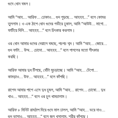
গুদে ধোন ঘষল।
আমি “আহ… আরিফ… ঢোকাও… গুদ পুড়ছে… আহহহ…” বলে কোমর
তুললাম। ও এক ঠাপে ধোন গুদের গভীরে ঢুকাল, আমি “আউউ… মাগো…
ফাটিয়ে দিলি… আহহহ…” বলে চিৎকার করলাম।
ওর ধোন আমার গুদের দেয়ালে ঘষছে, পচপচ শব্দ। আমি “আহ… জোরে…
গুদ ফাটা… উম্ম… চোদো… আহহহ…” বলে পাগলের মতো শীৎকার
করছি।
আরিফ আমার দুধ টিপছে, বোঁটা মুচড়াচ্ছে। আমি “আহ… টেপো…
কামড়াও… উফ… আহহহ…” বলে কাঁপছি।
রাশেদ আমার পাশে এসে দুধ চুষল, আমি “আহ… রাশেদ… চোষো… দুধ
খাও… আহহহ…” বলে ওর চুল খামচালাম।
আরিফ ৮ মিনিট রামঠাপ দিয়ে গুদে মাল ঢালল, আমি “আহ… ভরে দাও…
গুদ ভাসাও… আহহহ…” বলে জল খসালাম, শরীর কাঁপছে।