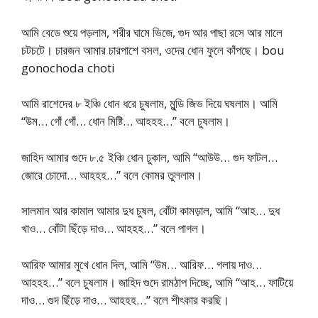
আমি বেডে শুয়ে পড়লাম, শরীর ঘামে ভিজে, গুদ আর পাছা রসে আর মালে
চটচটে। চারজন আমার চারপাশে বসল, ওদের ধোন ফুলে কাঁপছে। bou
gonochoda choti
আমি রাশেদের ৮ ইঞ্চি ধোন ধরে চুষলাম, মুন্ডি জিভ দিয়ে ঘষলাম। আমি
“উম… গোঁ গোঁ… ধোন মিষ্টি… আহহহ…” বলে চুষলাম।
জাহিদ আমার গুদে ৮.৫ ইঞ্চি ধোন ঢুকাল, আমি “আউউ… গুদ ফাটল…
জোরে চোদো… আহহহ…” বলে কোমর তুললাম।
সালমান আর কামাল আমার দুধ চুষল, বোঁটা কামড়াল, আমি “আহ… দুধ
খাও… বোঁটা ছিঁড়ে দাও… আহহহ…” বলে পাগল।
আরিফ আমার মুখে ধোন দিল, আমি “উম… আরিফ… গলায় দাও…
আহহহ…” বলে চুষলাম। জাহিদ গুদে রামঠাপ দিচ্ছে, আমি “আহ… ফাটিয়ে
দাও… গুদ ছিঁড়ে দাও… আহহহ…” বলে শীৎকার করছি।