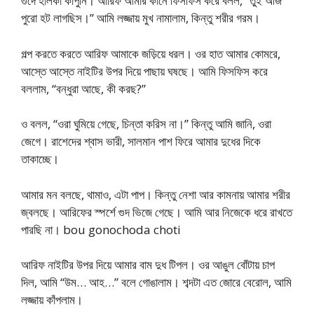
গুদে হালকা কাঁপুনি। আরিফ আমার কানে ফিসফিস করে বলল, “তুই আজ
পুরো হট লাগছিস।” আমি লজ্জায় মুখ নামালাম, কিন্তু শরীর গরম।
গল্প করতে করতে আরিফ আমাকে জড়িয়ে ধরল। ওর হাত আমার কোমরে,
আস্তে আস্তে নাইটির উপর দিয়ে পাছায় ঘষছে। আমি ফিসফিস করে
বললাম, “বন্ধুরা আছে, কী করছ?”
ও বলল, “ওরা ঘুমিয়ে গেছে, চিন্তা করিস না।” কিন্তু আমি জানি, ওরা
জেগে। রাশেদের শ্বাস ভারী, সালমান পাশ ফিরে আমার দুধের দিকে
তাকাচ্ছে।
আমার মন বলছে, থামাও, এটা পাপ। কিন্তু নেশা আর কামনায় আমার শরীর
জ্বলছে। আরিফের স্পর্শে গুদ ভিজে গেছে। আমি আর নিজেকে ধরে রাখতে
পারছি না। bou gonochoda choti
আরিফ নাইটির উপর দিয়ে আমার বাম দুধ টিপল। ওর আঙুল বোঁটায় চাপ
দিল, আমি “উম… আহ…” বলে গোঙালাম। শব্দটা এত জোরে বেরোল, আমি
লজ্জায় কাঁপলাম।