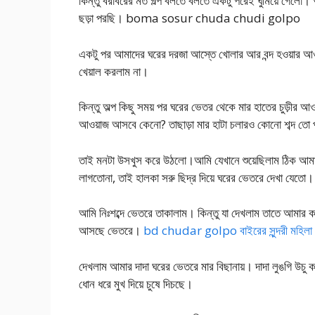
কিন্তু বরাবরের মত গল্প বলতে বলতে একটু পরেই ঘুমিয়ে গেলো
ছড়া পরছি। boma sosur chuda chudi golpo
একটু পর আমাদের ঘরের দরজা আস্তে খোলার আর বন্দ হওয়ার আ
খেয়াল করলাম না।
কিন্তু অল্প কিছু সময় পর ঘরের ভেতর থেকে মার হাতের চুড়ীর
আওয়াজ আসবে কেনো? তাছাড়া মার হাটা চলারও কোনো শব্দ ত
তাই মনটা উসখুস করে উঠলো।আমি যেখানে শুয়েছিলাম ঠিক আমা
লাগতোনা, তাই হালকা সরু ছিদ্র দিয়ে ঘরের ভেতরে দে
আমি নিঃশব্দে ভেতরে তাকালাম। কিন্তু যা দেখলাম তাতে আমার 
আসছে ভেতরে।
bd chudar golpo বাইরের সুন্দরী মহিলা চ
দেখলাম আমার দাদা ঘরের ভেতরে মার বিছানায়। দাদা লুঙগি উচু ক
ধোন ধরে মুখ দিয়ে চুষে দিচছে।