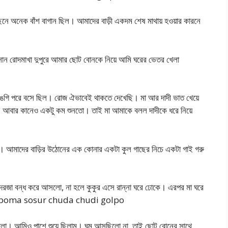
 পেছনে অনেক বাঁশ বাগান ছিল। আমাদের বাড়ী একদম শেষ মাথায় হওয়ার কারনে
সান রোদমাখা দুপুরে আমার ছোট বোনকে নিয়ে আমি ঘরের ভেতর খেলা
য়ে লুঙগি পরে বসে ছিল। রোজ ঐভাবেই থাকতে দেখেছি। মা আর দাদী ভাত খেয়ে
না, আবার কানেও একটু কম শুনতো। তাই মা আমাকে বলল দাদীকে ধরে নিয়ে
। আমাদের বাড়ির উঠোনের এক কোনার একটা কুল গাছের নিচে একটা গাই গরু
ের দরজা বন্ধ করে আসলো, না হলে কুকুর এসে রান্না ঘরে ঢোকে। এরপর মা ঘরে
মাকে। boma sosur chuda chudi golpo
ে লাগলো। আমিও পাশে শুয়ে ছিলাম। ঘুম আসছিলো না, তাই ছোট বোনের সাথে