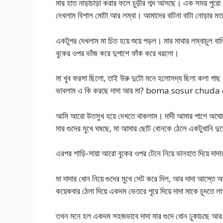
মার হাত নাড়াচাড়া করার ফলে চুড়ীর শব্দ আসছে। এক সময় প
দেখলাম বিশাল মোটা আর লম্বা। আমাদের বাটনা বাটা নোড়ার 
একটুপর দেখলাম মা চিত হয়ে শুয়ে পড়ল। মার মাথার লম্বাচুল বালি
বুকের ওপর ভাঁজ করে দুপাশে ফাঁক করে ধরলো।
মা খুব ফরসা ছিলো, তাই উরু দুটো মনে হলোসদ্য ছিলা কলা গাছ
ভাবলাম এ কি করছে দাদা আর মা? boma sosur chud
আমি আরো উতসুখ হয়ে দেখতে থাকলাম। দাদী আমার পাশে অঘোরে 
মার গুদের মুখে ঘষছে, মা আমার ছোট বোনকে ঠেলে একটুখানি দুর
এরপর শাড়ি-সায়া আরো বুকের ওপর টেনে নিয়ে ডানহাত দিয়ে দ
মা দাদার ধোন নিয়ে গুদের মুখে সেট করে দিল, আর দাদা আস্তে 
কয়েকবার ঠেলা দিয়ে একদম ভেতরে পুরে দিয়ে দাদা মাকে চুদতে 
তখন মনে হল একদম সহজভাবে দাদা মার গুদে ধোন ঢুকাচছে আর 