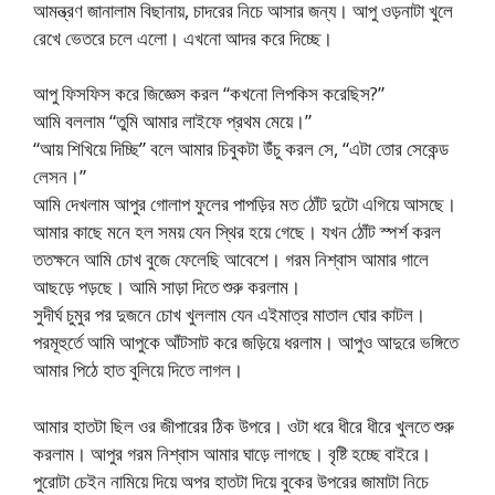
আমন্ত্রণ জানালাম বিছানায়, চাদরের নিচে আসার জন্য। আপু ওড়নাটা খুলে
রেখে ভেতরে চলে এলো। এখনো আদর করে দিচ্ছে।
আপু ফিসফিস করে জিজ্ঞেস করল “কখনো লিপকিস করেছিস?”
আমি বললাম “তুমি আমার লাইফে প্রথম মেয়ে।”
“আয় শিখিয়ে দিচ্ছি” বলে আমার চিবুকটা উঁচু করল সে, “এটা তোর সেকেন্ড
লেসন।”
আমি দেখলাম আপুর গোলাপ ফুলের পাপড়ির মত ঠোঁট দুটো এগিয়ে আসছে।
আমার কাছে মনে হল সময় যেন স্থির হয়ে গেছে। যখন ঠোঁট স্পর্শ করল
ততক্ষনে আমি চোখ বুজে ফেলেছি আবেশে। গরম নিশ্বাস আমার গালে
আছড়ে পড়ছে। আমি সাড়া দিতে শুরু করলাম।
সুদীর্ঘ চুমুর পর দুজনে চোখ খুললাম যেন এইমাত্র মাতাল ঘোর কাটল।
পরমূহুর্তে আমি আপুকে আঁটসাট করে জড়িয়ে ধরলাম। আপুও আদুরে ভঙ্গিতে
আমার পিঠে হাত বুলিয়ে দিতে লাগল।
আমার হাতটা ছিল ওর জীপারের ঠিক উপরে। ওটা ধরে ধীরে ধীরে খুলতে শুরু
করলাম। আপুর গরম নিশ্বাস আমার ঘাড়ে লাগছে। বৃষ্টি হচ্ছে বাইরে।
পুরোটা চেইন নামিয়ে দিয়ে অপর হাতটা দিয়ে বুকের উপরের জামাটা নিচে