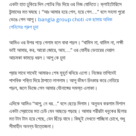
একটা হাত ঢুকিয়ে দিল পেটের নিচ দিয়ে ওর নিজ যোনিতে। ক্লাইটোরিসে
উন্মাদের মত ঘষছে। “আঃ আমার হয়ে গেল, হয়ে গেল….” বলে সহসা পুরো
ভেঙে গেল আপু।
bangla group choti এক ছামায় অধিক
পেনিসের গ্রুপ চুদা
আমিও ওর উপর পড়ে গেলাম বলে বাধা পড়ল। “থামিস না, থামিস না, লক্ষী
ভাই আমার, কর, আরো জোরে, আহ….” ওর যোনীর ভেতরের দেয়াল
আচমকা কামড়ে ধরল। আপু কে চুদা
প্রায় সাথে সাথেই আমারও শেষ মুহূর্ত ঘনিয়ে এলো। নিজের তাগিদেই
পাশবিক শক্তি দিয়ে ঠাপাতে লাগলাম। আপু ভীষণ চিৎকার করে নেতিয়ে
পড়ল, জলে ভিজে গেল আমার যৌনাঙ্গের সমস্ত এলাকা।
এদিকে আমিও “আপু, নে ধর…” বলে ছেড়ে দিলাম। অনুভব করলাম বিশাল
একটা স্রোতের মত ঢেউ যেন আছড়ে পড়ছে। আমার শরীরটা ধনুকের ছিলার
মত টান টান হয়ে গেছে, যেন ছিঁড়ে যাবে। কিছুই দেখতে পাচ্ছিনা চোখে, শুধু
সীমাহীন অনন্য উত্তেজনা।