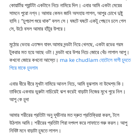
কোয়ার্টার প্যান্টটা একটানে নিচে নামিয়ে দিল। এবার আমি একটা মেয়ের
সামনে পুরো নগ্ন। আমার কেমন জানি অসহায় লাগল, আপুর চোখে দুষ্টু
হাসি। “চুপচাপ শুয়ে থাক” বলল সে। ঘষটে ঘষটে একটু পেছনে চলে গেল
সে, উঠে বসল আমার হাঁটুর উপরে।
মুঠোর ভেতর এতক্ষন যাবৎ আমার দন্ডটা নিয়ে খেলছে, একটা রডের গরম
টুকরার মত হয়ে আছে ওটা। দন্ডটা ধরে উপর নিচে জোরে খেঁচ লাগাল আপু।
কখনো জোরে কখনো আস্তে।
ma ke chudlam হোটেলে মাগী চুদতে
গিয়ে মাকে চুদলাম
এবার ধীরে ধীরে মুখটা নামিয়ে আনল নিচে, আমি বুঝলাম না উদ্দেশ্য কি।
তাকিয়ে একবার ভুরুটা নাচিয়েই ঝপ করেই বাড়াটা নিজের মুখে পুরে নিল।
আপু কে চুদা
আমার শরীরের প্রতিটা অনু দূর্ঘটনার মত দ্রুত প্রতিক্রিয়া করল, টলে
উঠলাম আমি। শরীরের প্রতিটা শিরা দপদপ করে লাফাতে শুরু করল। আপু
নিবিষ্ট মনে বাড়াটা চুষতে লাগল।