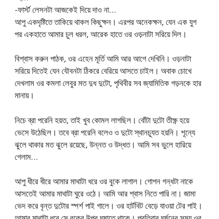
-ফার্স্ট লেসনটা আজকেই দিয়ে দাও না…
আপু একদৃষ্টিতে তাকিয়ে থাকল কিছুক্ষন। এরপর অনেকক্ষন, যেন এক যুগ
পর একহাতে আমার চুল ধরল, আরেক হাতে ওর ওড়নাটা সরিয়ে দিল।
বিশ্বাস করুন পাঠক, ওর এহেন মূর্তি আমি আর আগে দেখিনি। ওড়নাটা
সরিয়ে দিতেই যেন যৌবনটা ঠিকরে বেরিয়ে আসতে চাইল। অবাক চোখে
দেখলাম ওর কমলা লেবুর মত দুধ দুটো, পৃথিবীর সব জ্যামিতিক গড়নকে হার
মানায়।
নিচে ব্রা পরেনি হয়ত, তাই খুব কোমল লাগছিল। বোঁটা দুটো তীক্ষ্ণ হয়ে
ভেসে উঠেছিল। তবে ব্রা পরেনি বলেও ও দুটো স্থানচ্যূত হয়নি। শূন্যে
ঝুলে থাকার মত ঝুলে রয়েছে, উন্নত ও উদ্ধত। আমি সব ভুলে হারিয়ে
গেলাম…
আপু ধীরে ধীরে আমার মাথাটা ধরে ওর বুকে লাগাল। গোপন গন্ধটা নাকে
আসতেই আমার মাথাটা ঘুরে ওঠে। আমি আর শ্বাস নিতে পারি না। জামা
ভেদ করে বৃন্ত দুটোর স্পর্শ পাই গালে। ওর হার্টবিট বেড়ে যাওয়া টের পাই।
আমার মাথাটা ধরে সে বুকের উপর ঘষাতে থাকে। প্রতিবার ঘর্ষনের সময় ওর