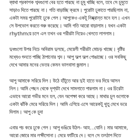
ব্যাথা প্রকাশক শব্দগুলো বের হতে পারছে না চুমু খাচ্ছি বলে, তবে সে চুমুতে
সাড়াও দিতে পারছে না। গতি বাড়াচ্ছি ক্রমে। পুরোটা ঢুকাতে পারছিলাম না,
একটা সময় পুরোটাই ঢুকে গেল। আপুকেও একটু নিষ্ক্রান্ত মনে হল। এখন
সে উপভোগ করতে শুরু করেছে। আমি গতি আরো বাড়ালাম। যখন একটা
rhythmয়ে চলে এল তখন ওর শরীরটা নিয়েও খেলতে লাগলাম।
দুধগুলো উপর নিচে অবিরাম দুলছে, মেয়েলী শরীরটা মোচড় খাচ্ছে। বৃষ্টির
মধ্যেও শুনতে পাচ্ছি ঠাপানোর শব্দ। আপু অল্প অল্প গোঙাচ্ছে। ওর সবকিছু
দেখে আমার মনের ভেতর কেমন ভালবাসা জন্মাল।
আপু আমাকে সরিয়ে দিল। উঠে হাঁটুতে আর দুই হাতে ভর দিয়ে আসন
নিল। আমি পেছন থেকে দৃশ্যটা দেখে সামলাতে পারলাম না। ওর চিরেটা
এভাবে আরো গভীর মনে হল, যেন অপেক্ষা করে আছে। মাথার চুল গুলোকে
একটা ঝাঁকি মেরে সরিয়ে দিল। আমি এগিয়ে এসে আরেকটু থুতু মেখে ভরে
দিলাম। আপু কে চুদা
এবার পচ করে ঢুকে গেল। আপু গুঙিয়ে উঠল- আহ…যোনি। মার আমাকে,
আরো জোরে মার লক্ষীসোনা। মেরে ফাটিয়ে দে। বলে সে তলঠাপ দিতে