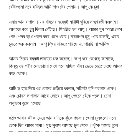
বোঁটাগুলো সরে যাচ্ছিল আমি তাও টের পেলাম। আপু কে চুদা
এবার আমার পালা। ওর বাঁধনের মধ্যেই মাথাটা ঘুরিয়ে সম্মুখবর্তী করলাম।
আলতো করে চুমু দিলাম বোঁটায়। শিহরিত হল আপু। আমার মুখ আরো দেবে
গেল পেলব দুধে শক্ত করে চেপে ধরায়। ক্রমাগত চুমু খেয়ে চলেছি, এবার
চুষতে শুরু করলাম। আপু স্থির থাকতে পারছে না, পারছি না আমিও।
আমার নিচের যন্ত্রটা লাফাতে শুরু করেছে। আপু ধরে রেখেছে আমাকে,
কিন্তু ওর শরীর মোচড়ানো দেখে মনে হচ্ছিল বাঁধন ছেড়ে যেতে চাচ্ছে আমার
কাছ থেকে।
আমি দু হাত দিয়ে ওর কোমর জড়িয়ে ধরলাম, সত্যিই বন্দি করলাম ওকে।
এবং চোষন লাগালাম আরো জোরে। আপু পেছনে বেঁকে পড়ল। চোখ
অনুভবে বুজে এসেছে।
হঠাৎ আবার ঝটকা মেরে আমার দিকে ঝুঁকে পড়ল। খোলা চুলগুলো এসে
ঢেকে দিল আমার মাথা। মৃদু সুবাস আসছে চুল থেকে। ঝুঁকে আমার চুলে