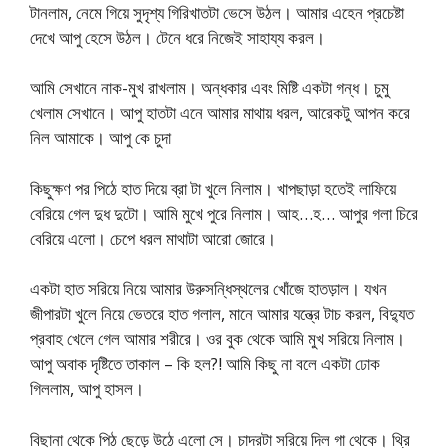
টানলাম, নেমে গিয়ে সুদৃশ্য গিরিখাতটা ভেসে উঠল। আমার এহেন প্রচেষ্টা
দেখে আপু হেসে উঠল। টেনে ধরে নিজেই সাহায্য করল।
আমি সেখানে নাক-মুখ রাখলাম। অন্ধকার এবং মিষ্টি একটা গন্ধ। চুমু
খেলাম সেখানে। আপু হাতটা এনে আমার মাথায় ধরল, আরেকটু আপন করে
নিল আমাকে। আপু কে চুদা
কিছুক্ষণ পর পিঠে হাত দিয়ে ব্রা টা খুলে নিলাম। খাপছাড়া হতেই লাফিয়ে
বেরিয়ে গেল দুধ দুটো। আমি মুখে পুরে নিলাম। আহ…হ… আপুর গলা চিরে
বেরিয়ে এলো। চেপে ধরল মাথাটা আরো জোরে।
একটা হাত সরিয়ে নিয়ে আমার উরুসন্ধিস্থলের খোঁজে হাতড়াল। যখন
জীপারটা খুলে নিয়ে ভেতরে হাত গলাল, মানে আমার যন্ত্রে টাচ করল, বিদ্যুত
প্রবাহ খেলে গেল আমার শরীরে। ওর বুক থেকে আমি মুখ সরিয়ে নিলাম।
আপু অবাক দৃষ্টিতে তাকাল – কি হল?! আমি কিছু না বলে একটা ঢোক
গিললাম, আপু হাসল।
বিছানা থেকে পিঠ ছেড়ে উঠে এলো সে। চাদরটা সরিয়ে দিল গা থেকে। থ্রি