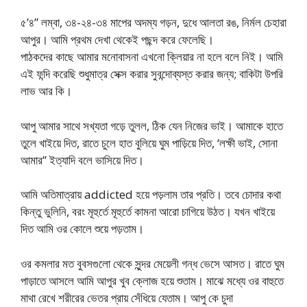
৫’৪” লম্বা, ৩৪-২৪-৩৪ মাপের অদম্য গড়ন, দুধে আলতা রঙ, নির্মল চেহারা
আপুর। আমি প্রথম দেখা থেকেই পছন্দ করে ফেলেছি।
পাঠকদের কাছে আমার মনোবাসনা এখনো ক্লিয়ার না হলে বলে নিই। আমি
এই ফন্দি করেছি শুধুমাত্র সেক্স করার সুবন্দোব্যস্ত করার জন্য; বাকিটা উপরি
লাভ আর কি।
আপু আমার সাথে সখ্যতা গড়ে তুলল, ঠিক যেন নিজের ভাই। আমাকে হাতে
তুলে খাইয়ে দিত, রাতে চুলে হাত বুলিয়ে ঘুম পাড়িয়ে দিত, ‘লক্ষী ভাই, সোনা
আমার” ইত্যাদি বলে ভাসিয়ে দিত।
আমি অতিমাত্রায় addicted হয়ে পড়লাম তার প্রতি। তবে চোদার কথা
কিন্তু ভুলিনি, বরং মূহুর্তে মূহুর্তে কামনা আরো চাগিয়ে উঠত। যখন খাইয়ে
দিত আমি ওর কোলে শুয়ে পড়তাম।
ওর কমলার মত বুবসগুলো থেকে সুন্দর মেয়েলী গন্ধ ভেসে আসত। রাতে ঘুম
পাড়াতে আসলে আমি আপুর খুব ক্লোজ হয়ে শুতাম। মাঝে মধ্যে ওর বাহুতে
মাথা রেখে শরীরের ভেতর প্রায় সেঁধিয়ে যেতাম। আপু কে চুদা