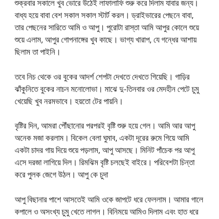
শুক্রবার সকালে খুব ভোরে উঠেই লাফালাফি শুরু করে দিলাম যাবার জন্য।
বাধ্য হয়ে বাবা বেশ সকাল সকাল স্টার্ট করল। ড্রাইভারের পেছনে বাবা,
তার পেছনের সারিতে আমি ও আপু। পুরোটা রাস্তা আমি আপুর কোলে শুয়ে
শুয়ে এলাম, আপুর গোপনাঙ্গের খুব কাছে। ভাগ্য খারাপ, যে গন্ধের আশায়
ছিলাম তা পাইনি।
তবে নিচ থেকে ওর বুকের আদর্শ শেপটা দেখতে দেখতে গিয়েছি। গাড়ির
ঝাঁকুনিতে বুকের নাচন মনোলোভা। মাঝে দু-তিনবার ওর মেদহীন পেটে চুমু
খেয়েছি খুব নরমভাবে। হয়তো টের পায়নি।
বৃষ্টির দিন, আমরা পৌঁছানোর পরপরই বৃষ্টি শুরু হয়ে গেল। আমি আর আপু
অনেক মজা করলাম। বিকেল বেলা ঘুমাব, একটা দূরের রুমে গিয়ে আমি
একটা চাদর গায় দিয়ে শুয়ে পড়লাম, আপু আসছে। মিনিট পাঁচেক পর আপু
এসে দরজা লাগিয়ে দিল। রিমঝিম বৃষ্টি চলছেই বাইরে। পরিবেশটা চিন্তা
করে পুলক জেগে উঠল। আপু কে চুদা
আপু বিছানার পাশে আসতেই আমি ওকে জাপটে ধরে ফেললাম। আমার গালে
কপালে ও অসংখ্য চুমু খেতে লাগল। বিনিময়ে আমিও দিলাম এবং হাত ধরে