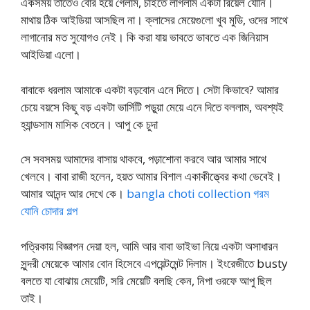
একসময় তাতেও বোর হয়ে গেলাম, চাইতে লাগলাম একটা রিয়েল যোনি।
মাথায় ঠিক আইডিয়া আসছিল না। ক্লাসের মেয়েগুলো খুব মুডি, ওদের সাথে
লাগানোর মত সুযোগও নেই। কি করা যায় ভাবতে ভাবতে এক জিনিয়াস
আইডিয়া এলো।
বাবাকে ধরলাম আমাকে একটা বড়বোন এনে দিতে। সেটা কিভাবে? আমার
চেয়ে বয়সে কিছু বড় একটা ভার্সিটি পড়ুয়া মেয়ে এনে দিতে বললাম, অবশ্যই
হ্যান্ডসাম মাসিক বেতনে। আপু কে চুদা
সে সবসময় আমাদের বাসায় থাকবে, পড়াশোনা করবে আর আমার সাথে
খেলবে। বাবা রাজী হলেন, হয়ত আমার বিশাল একাকীত্ত্বের কথা ভেবেই।
আমার আনন্দ আর দেখে কে।
bangla choti collection গরম
যোনি চোদার গল্প
পত্রিকায় বিজ্ঞাপন দেয়া হল, আমি আর বাবা ভাইভা নিয়ে একটা অসাধারন
সুন্দরী মেয়েকে আমার বোন হিসেবে এপয়েন্টমেন্ট দিলাম। ইংরেজীতে busty
বলতে যা বোঝায় মেয়েটি, সরি মেয়েটি বলছি কেন, নিপা ওরফে আপু ছিল
তাই।