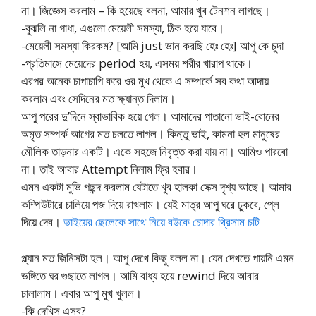
না। জিজ্ঞেস করলাম – কি হয়েছে বলনা, আমার খুব টেনশন লাগছে।
-বুঝলি না গাধা, এগুলো মেয়েলী সমস্যা, ঠিক হয়ে যাবে।
-মেয়েলী সমস্যা কিরকম? [আমি just ভান করছি হেঃ হেঃ] আপু কে চুদা
-প্রতিমাসে মেয়েদের period হয়, এসময় শরীর খারাপ থাকে।
এরপর অনেক চাপাচাপি করে ওর মুখ থেকে এ সম্পর্কে সব কথা আদায়
করলাম এবং সেদিনের মত ক্ষ্যান্ত দিলাম।
আপু পরের দু’দিনে স্বাভাবিক হয়ে গেল। আমাদের পাতানো ভাই-বোনের
অমৃত সম্পর্ক আগের মত চলতে লাগল। কিন্তু ভাই, কামনা হল মানুষের
মৌলিক তাড়নার একটি। একে সহজে নিবৃত্ত করা যায় না। আমিও পারবো
না। তাই আবার Attempt নিলাম ফ্রি হবার।
এমন একটা মুভি পছন্দ করলাম যেটাতে খুব হালকা সেক্স দৃশ্য আছে। আমার
কম্পিউটারে চালিয়ে পজ দিয়ে রাখলাম। যেই মাত্র আপু ঘরে ঢুকবে, প্লে
দিয়ে দেব।
ভাইয়ের ছেলেকে সাথে নিয়ে বউকে চোদার থ্রিসাম চটি
প্ল্যান মত জিনিসটা হল। আপু দেখে কিছু বলল না। যেন দেখতে পায়নি এমন
ভঙ্গিতে ঘর গুছাতে লাগল। আমি বাধ্য হয়ে rewind দিয়ে আবার
চালালাম। এবার আপু মুখ খুলল।
-কি দেখিস এসব?