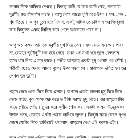
আমার দিকে তাকিয়ে দেখছে। কিন্তু আমি যে আর আমি নেই, গলাকাটা
মুরগীর মত হাঁসফাঁস করছি। আপু দেখে আরো খুশি হয়ে উঠল। ঘস…ঘস…
শব্দ উঠছে। আপুর চুলে হাত দিলাম, একটু আটকাতে চাইলাম ওর ক্ষিপ্রতা।
আর কিছুক্ষন একই জিনিস করে গেলে আটকাতে পারব না।
আপু অনেকক্ষন আমাকে স্বর্গীয় সুখ দিয়ে গেল। যখন মনে হল আর পারব
না, ভেতরে ছুটোছুটি শুরু হয়ে গেছে, তখন ওর মাথা ধরে তুলে ফেললাম।
হাতে ধরে নিয়ে এলাম কাছে। গভীর আগ্রহে একটা চুমু খেলাম ওর ঠোঁটে।
শরীরটা ছেড়ে দেয়ায় আমার বুকের উপর পড়ল সে। মাঝখানে দলিত হল ওর
পেশল দুধ দুটো।
গড়ান মেরে ওকে নিচে নিয়ে এলাম। কপালে একটা হালকা চুমু দিয়ে নিচে
নেমে যাচ্ছি, বুক থেকে শুরু করে দু ইঞ্চি পরপর চুমু দিয়ে। ওর গুপ্তধনটার
কাছে পৌঁছে গেছি। সুন্দর করে ক্লীন শেভ করা, একটা কামনা উদ্রেককর
উতাল গন্ধ, ভেতরে একটা পশুকে জাগিয়ে তুলল। কিছুটা সময় কেবল মুগ্ধ
চোখে যোনির দিকে তাকিয়েই থাকলাম, বাস্তবে দেখা এই প্রথম এটা।
আপু একটা হাত এগিয়ে আনল, চিরে ধরল যোনিটা। ভেতরে অমোঘ