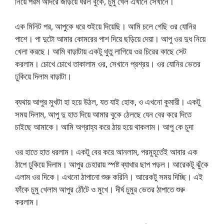
নিয়ে পরম আদরে জড়িয়ে ধরল বুকে, চুমু খেল এখানে সেখানে।
এক মিনিট পর, আপুকে ধরে শুইয়ে দিয়েছি। আমি চলে গেছি ওর যোনির
পাশে। পা দুটো আমার কোমরের পাশ দিয়ে ছড়িয়ে দেয়া। আপু ওর দুধ নিয়ে
খেলা করছে। আমি বাড়াটায় একটু থুতু লাগিয়ে ওর চিরের কাছে সেট
করলাম। চোখে চোখে তাকালাম ওর, সেখানে প্রশ্রয়। ওর যোনির ভেতর
ঢুকিয়ে দিলাম বাড়াটা।
ব্যথায় আপুর মুখটা হা হয়ে উঠল, যত যাই হোক, ও এখনো কুমারী। একটু
সময় দিলাম, আপু দু হাত দিয়ে আমার বুকে ঠেলছে যেন বের করে দিতে
চাইছে আমাকে। আমি অগ্রাহ্য করে ঠায় হয়ে থাকলাম। আপু কে চুদা
ওর হাতে হাত ধরলাম। একটু বের করে আনলাম, পরমুহূর্তেই আবার এক
ঠাপে ঢুকিয়ে দিলাম। আপুর চেহারায় স্পষ্ট ব্যাথার ছাপ পড়ল। আরেকটু ঝুঁকে
এলাম ওর দিকে। এখনো ঠাপানো শুরু করিনি। আরেকটু সময় দিচ্ছি। এই
ফাঁকে চুমু খেলাম আপুর ঠোঁটে ও মুখে। দীর্ঘ চুমুর ভেতর ঠাপাতে শুরু
করলাম।