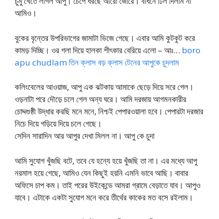
চুমু খেতে লাগল আপু। চেপে ধরছে আরো জোরে। বাঁধনে ঢিল দিলাম না
আমিও।
বুকের বৃন্তের উপরিভাগের জামাটা ভিজে গেছে। এবার আমি কুটকুট করে
কামড় দিচ্ছি। ওর গলা দিয়ে হালকা শীৎকার বেরিয়ে এলো – আঃ…
boro
apu chudlam তিন ক্লাস বড় ক্লাস টেনের আপুকে চুদলাম
কলিংবেলের আওয়াজ, আপু এক ঝটকায় আমাকে ছেড়ে দিয়ে সরে গেল।
ওড়নাটা পরে দৌড়ে চলে গেল অন্য ঘরে। আমি দরজায় আগমনকারীর
চোদ্দগুষ্ঠী উদ্ধার করছি মনে মনে, নিশ্চই পেপারওয়ালা হবে। পেপারটা দরজার
নিচে দিয়ে গড়িয়ে দিয়ে চলে গেছে।
সেদিন সারাদিন আর আপুর দেখা মিলল না। আপু কে চুদা
আমি সুযোগ খুঁজছি বটে, তবে যে হন্যে হয়ে খুঁজছি তা না। এর মধ্যে আপু
নরমাল হয়ে গেছে, আমিও যেন কিছুই হয়নি এমনি ভাবে আছি। বাবার
অফিসে চাপ কম। তাই পরের উইকেন্ডে আমরা গ্রামে বেড়াতে যাব। আপুও
যাবে। এটাকে একটা সুযোগ মনে করে তীর্থের কাকের মত বসে রইলাম।