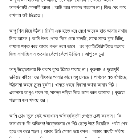
আকর্ষণময়ী গোলাপী আভা। আমি আর থাকতে পারলাম না। জিভ বের করে
রাখলাম ওই চিরেতে।
আপু শিস দিয়ে উঠল। চিরটা এক হাতে ধরে রেখে আরেক হাত আমার মাথায়
নিয়ে আসল। আমি উপর থেকে নিচে চেটে চলেছি, মাঝে মাঝে চুষে দিচ্ছি,
কখনো শক্ত করে আবার কখন নরম ভাবে। ওর ক্লাইটোরিসটাতে যতবার
জিভ লাগাচ্ছিলাম ততবার কেঁপে কেঁপে উঠছিল। আপু কে চুদা
আপু উত্তেজনায় কি করবে বুঝে উঠতে পারছে না। বুঝলাম ও পুরোপুরি
দুনিয়ার বাইরে; ওর শীৎকার আমার কানে মধু ঢালছে। পাগলের মত হাঁপাচ্ছে,
উঠানামা করছে সুন্দর বুকটা। খামচে ধরছে বিছানা অথবা আমার পিঠ।
একসময় আপুও পারল না, সমস্ত শক্তি দিয়ে চেপে ধরল আমাকে। বুঝতে
পারলাম জল খসছে ওর।
আমি চোখ তুলে সেই অসাধারন অভিব্যক্তিটা দেখতে চেষ্টা করলাম। কি
অসাধারণ! কি অভিনব! উত্তেজনায় সে পিঠ ছেড়ে উঠে গিয়েছিল, পর্বটা শেষ
হতে ধপ করে পড়ল। আবার উঠে সোজা হয়ে বসল। আমার মাথাটা সরিয়ে