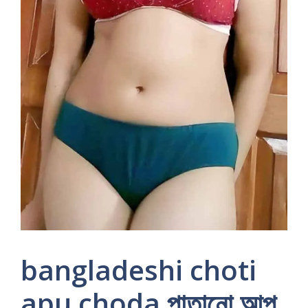
bangladeshi choti
apu choda পাতানো আপু