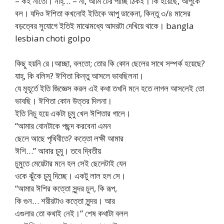
– কই নাতো। নাহ্… – না, আমি টের পাচ্ছি ঠিকই। কি হয়েছে, আপুকে
বল। যদিও ঈশিতা কখনোই ইতিকে আপু ডাকেনা, কিন্তু ৩/৪ মাসের
বড়ত্বের সুযোগে ইতিই মাঝেমধ্যে আদরটা দেখিয়ে থাকে। bangla
lesbian choti golpo
কিছু হয়নি রে।আচ্ছা, বলতো; তোর কি কোন ছেলের সাথে সম্পর্ক হয়েছে?
যাহ্, কি বলিস? ঈশিতা কিন্তু আসলে ভাবছিলনা।
যে মূহূর্তে ইতি জিজ্ঞেস করল এই কথা তখনি মনে হতে লাগল আসলেই তো
ভাবছি। ঈশিতা কোন উত্তর দিলনা।
ইতি নিচু হয়ে একটা চুমু খেল ঈশিতার গালে।
“আমার বোনটাকে পছন্দ করবেনা এমন
ছেলে আছে পৃথিবীতে? কত্তো লক্ষী আমার
ঈশি…” আবার চুমু। তবে দ্বিতীয়
চুমুতে মেয়েটার মনে হল সেই ছেলেটাই যেন
ওকে ঝুঁকে চুমু দিচ্ছে। একটু লাল হল সে।
“আমার ঈশির কত্তো সুন্দর চুল, কি রূপ,
কি গুন… শরীরটাও কত্তো সুন্দর। আর
এগুলার তো কথাই নেই।” শেষ কথাটা বলল