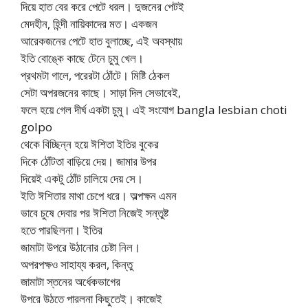
দিয়ে হাত বের করে পেটে ধরল। দুজনের পেটই
মেদহীন, হিন্দী নায়িকাদের মত। একজন
আরেকজনের পেটে হাত বুলাচ্ছে, এই অবস্থায়
ইতি বোঙ্কে কাছে টেনে চুমু খেল।
প্রথমটা গালে, পরেরটা ঠোঁটে। মিষ্টি ঠেকল
সেটা অপরজনের কাছে। সাড়া দিল সেভাবেই,
ফলে হয়ে গেল দীর্ঘ একটা চুমু। এই সংযোগ bangla lesbian choti
golpo
থেকে বিচ্ছিন্ন হয়ে ঈশিতা ইতির বুকের
দিকে ঠোঁটতা বাড়িয়ে দেয়। জামার উপর
দিয়েই একটু ঠোঁট চালিয়ে দেয় সে।
ইতি ঈশিতার মাথা চেপে ধরে। অল্পক্ষন এমন
ভাবে চুষে দেবার পর ঈশিতা নিজেই সন্তুষ্ট
হতে পারছিলনা। ইতির
জামাটা উপরে উঠানোর চেষ্টা নিল।
অপরপক্ষও সাহায্য করল, কিন্তু
জামাটা স্তনের অর্ধেকভাগের
উপরে উঠতে পারলনা কিছুতেই। কাজেই