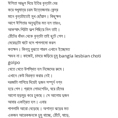
ঈশিতা আঙুল দিয়ে ইতির বৃন্তটা বের
করে শুধুমাত্র চরম উত্তেজনার কেন্দ্র
মানে বৃন্তটাতেই মুখ ছোঁয়াল। কিছুক্ষন
আগে ঈশিতার অনুভূতির মত হল তারও,
আকস্মাৎ পিঠটা অল্প পিছিয়ে নিল তাই।
ঠোঁটের বাঁধন থেকে বৃন্তটা তাই ছুটে গেল।
মেয়েদুটো ঘাটে বসে পাগলামো করল
কতক্ষন। কিন্তু বুঝতে পারল এখানে ইচ্ছেমত
স্মভব না। কাজেই, চাদরে জড়িয়ে চুমু bangla lesbian choti
golpo
খেতে খেতে উপস্থিত হল নিজেদের রুমে।
এখানে কেউ বিরক্ত করার নেই।
দরজাটা লাগিয়ে দিয়েই দুজন সম্পূর্ন নগ্ন
হয়ে গেল। গ্রামে লোডশেডিং, ঘরে চাঁদের
আলো হুড়মুড় করে ঢুকছে। সে আলোয় দুজন
আবার একত্রিত হল। এবার
পাগলামি আরো বেড়েছে। অশান্ত ঝড়ের মত
একজন আরেকজনকে চুমু খাচ্ছে, ঠোঁটে, ঘাড়ে,