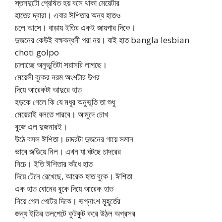
স্তনদুটো প্রেষিত হয় বসে থাকা মেয়েটার
হাতের দ্বারা। এবার ঈশিতার অন্য হাতও
চলে আসে। বাড়ায় ইতির একই জায়গার দিকে।
দুজনের কেউই বক্ষবন্ধনী পরা নয়। যাই হাত bangla lesbian
choti golpo
চালাচ্ছে অনুভূতিটা সরাসরি লাগছে।
মেয়েলী বুকের নরম অংশটার উপর
দিয়ে আরেকটা আদুরে হাত
হড়কে গেলে কি যে মধুর অনুভূতি তা শুধু
মেয়েরাই বলতে পারবে। আমুদে চোখ
বুজে এল দুজনারই।
উঠে বসল ঈশিতা। চাদরটা দুজনের গায়ে সমান
ভাবে জড়িয়ে নিল। এখন যা ঘটছে চাদরের
নিচে। ইতি ঈশিতার কাঁধে হাত
দিয়ে টেনে রেখেছে, আরেক হাত বুকে। ঈশিতা
এক হাত বোনের বুকে দিয়ে আরেক হাত
নিয়ে গেল পেটের দিকে। ভগ্নাংশ মূহূর্তের
জন্য ইতির তলপেটে কুটকুট করে উঠল অগ্রসর