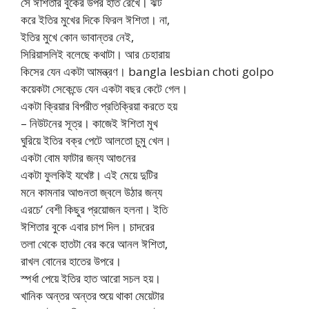
সে ঈশিতার বুকের উপর হাত রেখে। ঝট
করে ইতির মুখের দিকে ফিরল ঈশিতা। না,
ইতির মুখে কোন ভাবান্তর নেই,
সিরিয়াসলিই বলেছে কথাটা। আর চেহারায়
কিসের যেন একটা আমন্ত্রণ। bangla lesbian choti golpo
কয়েকটা সেকেন্ডে যেন একটা বছর কেটে গেল।
একটা ক্রিয়ার বিপরীত প্রতিক্রিয়া করতে হয়
– নিউটনের সূত্র। কাজেই ঈশিতা মুখ
ঘুরিয়ে ইতির বক্র পেটে আলতো চুমু খেল।
একটা বোম ফাটার জন্য আগুনের
একটা ফুলকিই যথেষ্ট। এই মেয়ে দুটির
মনে কামনার আগুনতা জ্বলে উঠার জন্য
এরচে’ বেশী কিছুর প্রয়োজন হলনা। ইতি
ঈশিতার বুকে এবার চাপ দিল। চাদরের
তলা থেকে হাতটা বের করে আনল ঈশিতা,
রাখল বোনের হাতের উপরে।
স্পর্ধা পেয়ে ইতির হাত আরো সচল হয়।
খানিক অন্তর অন্তর শুয়ে থাকা মেয়েটার