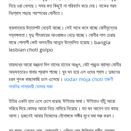
নিয়ে ওরা খেলছে। সময় কত কিছুই না পরিবর্তন করে দেয়। নাকের গরম
নিঃশ্বাস পড়ছে পরস্পরের যোনীতে।
ক্রমান্বয়ে উত্তাপটা বেড়েই যাচ্ছে। সেই সাথে কমে যাচ্ছে যোনীবৃন্তের
সহ্যক্ষমতা। মৃদু শীৎকারের আওয়াজও বেড়ে যাচ্ছে। যোনীর লাল চেরার
মাঝে গোলাপী কোট অসহনীয় আনন্দে উদ্বেলিত হয়েছে। bangla
lesbian choti golpo
তারমধ্যে আরো যন্ত্রনা দিল তাদের হাতের আঙুল, যেটা প্রচন্ড ব্যাস্ত যোনীর
অভ্যন্তরেও যাবার প্রয়াস পাচ্ছে। খুব ঘন হয়ে এল ওদের শ্বাস। দুজনের
চরম পুলক কাছাকাছি চলে এসেছে।
vodar moja choti তরুণী
লাবনির লাস্যময়ী ভোদার মজা
ইতির একটা হাত এসে চেপে ধরেছে ঈশিতার মাথা। ঈশিতাও হাঁটু আরো
সরিয়ে দিয়ে কোমড় আরো নিচে নামিয়ে নিয়েছে। যত ঘন আবেগ তত কাছে
আসা। দুজনেই আবার নিজেদের যৌনাঙ্গকে সঙ্গীর মুখে ঘষা শুরু করল।
খুব কাছে এসবের শেষ, সেজন্যই। এলিয়ে গেল ঈশিতার শরীর, সমস্ত