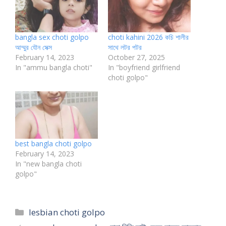
bangla sex choti golpo
choti kahini 2026 কচি শালীর
আম্মুর যৌন সেক্স
সাথে লটর পটর
February 14, 2023
October 27, 2025
In "ammu bangla choti"
In "boyfriend girlfriend
choti golpo"
best bangla choti golpo
February 14, 2023
In "new bangla choti
golpo"
Categories
lesbian choti golpo