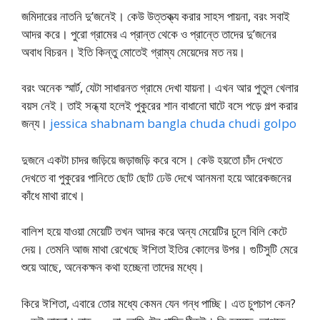
জমিদারের নাতনি দু’জনেই। কেউ উত্তক্ত্য করার সাহস পায়না, বরং সবাই
আদর করে। পুরো গ্রামের এ প্রান্ত থেকে ও প্রান্তে তাদের দু’জনের
অবাধ বিচরন। ইতি কিন্তু মোতেই গ্রাম্য মেয়েদের মত নয়।
বরং অনেক স্মার্ট, যেটা সাধারনত গ্রামে দেখা যায়না। এখন আর পুতুল খেলার
বয়স নেই। তাই সন্ধ্যা হলেই পুকুরের শান বাধানো ঘাটে বসে পড়ে গল্প করার
জন্য।
jessica shabnam bangla chuda chudi golpo
দুজনে একটা চাদর জড়িয়ে জড়াজড়ি করে বসে। কেউ হয়তো চাঁদ দেখতে
দেখতে বা পুকুরের পানিতে ছোট ছোট ঢেউ দেখে আনমনা হয়ে আরেকজনের
কাঁধে মাথা রাখে।
বালিশ হয়ে যাওয়া মেয়েটি তখন আদর করে অন্য মেয়েটির চুলে বিলি কেটে
দেয়। তেমনি আজ মাথা রেখেছে ঈশিতা ইতির কোলের উপর। গুটিসুটি মেরে
শুয়ে আছে, অনেকক্ষন কথা হচ্ছেনা তাদের মধ্যে।
কিরে ঈশিতা, এবারে তোর মধ্যে কেমন যেন গন্ধ পাচ্ছি। এত চুপচাপ কেন?