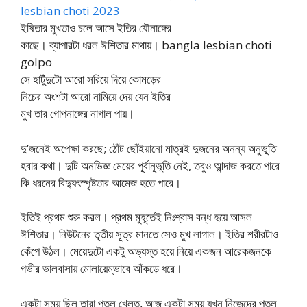
lesbian choti 2023
ইষিতার মুখতাও চলে আসে ইতির যৌনাঙ্গের
কাছে। ব্যাপারটা ধরল ঈশিতার মাথায়। bangla lesbian choti
golpo
সে হাটুঁদুটো আরো সরিয়ে দিয়ে কোমড়ের
নিচের অংশটা আরো নামিয়ে দেয় যেন ইতির
মুখ তার গোপনাঙ্গের নাগাল পায়।
দু’জনেই অপেক্ষা করছে; ঠোঁট ছোঁইয়ানো মাত্রই দুজনের অনন্য অনুভূতি
হবার কথা। দুটি অনভিজ্ঞ মেয়ের পূর্বানূভূতি নেই, তবুও আন্দাজ করতে পারে
কি ধরনের বিদ্যুৎস্পৃষ্টতার আমেজ হতে পারে।
ইতিই প্রথম শুরু করল। প্রথম মুহূর্তেই নিঃশ্বাস বন্ধ হয়ে আসল
ঈশিতার। নিউটনের তৃতীয় সূত্র মানতে সেও মুখ লাগাল। ইতির শরীরটাও
কেঁপে উঠল। মেয়েদুটো একটু অভ্যস্ত হয়ে নিয়ে একজন আরেকজনকে
গভীর ভালবাসায় মোলায়েম্ভাবে আঁকড়ে ধরে।
একটা সময় ছিল তারা পুতুল খেলত, আজ একটা সময় যখন নিজেদের পুতুল