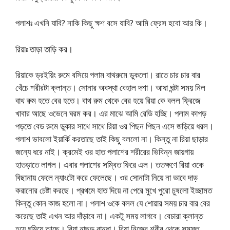
পলাশঃ এখনি যাবি? নাকি কিছু ক্ষণ বসে যাবি? আমি ফ্রেস হবো আর কি।
রিয়াঃ তাড়া তাড়ি কর।
রিয়াকে ড্রইয়িং রুমে বসিয়ে পলাম বাথরুমে ডুকলো। রাতে চার চার বার
খেঁচে শরীরটা ক্লান্ত। সোনার অবস্থা বেহাল দশা। আধা ঘন্টা সময় নিল
বাথ রুম হতে বের হতে। বাথ রুম থেকে বের হয়ে রিয়া কে বলল ফ্রিজে
খাবার আছে ওভেনে ঘরম কর। এর মাঝে আমি রেডি হচ্ছি। পলাম কাপড়
পড়তে বেড রুমে ডুকার সাথে সাথে রিয়া ওর পিছন পিছন এসে জড়িয়ে ধরল।
পলাশ ভাবলো ইয়ার্কি করতাছে তাই কিছু বললো না। কিন্তু না রিয়া ছাড়ার
জন্যে ধরে নাই। ক্রমেই ওর হাত পলাশের শরীরের ভিবিন্ন জায়গায়
হাতড়াতে লাগল। এবার পলাশের সম্বিত ফিরে এল। ততক্ষণে রিয়া ওকে
বিছানায় ফেলে ন্যাংটো করে ফেলেছে। ওর সোনাটা নিয়ে না ভাবে দাড়
করানোর চেষ্টা করছে। প্রথমে হাত দিয়ে না পেরে মুখে পুরো চুষলো ইচ্ছামত
কিন্তু কোন কাজ হলো না। পলাশ ওকে বলল যে শোয়ার সময় চার বার বের
করেছে তাই এখন আর দাঁড়াবে না। একটু সময় লাগবে। বেচারা ক্লান্ত
হয়ে ঘুমিয়ে আছে। রিয়া নাছুড় বান্ধা। রিয়া নিজের শরীর থেকে সমস্ত