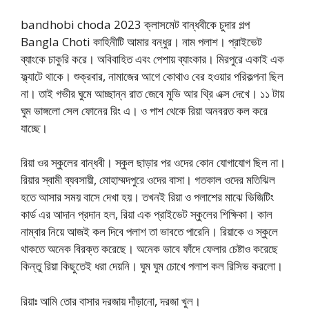
bandhobi choda 2023 ক্লাসমেট বান্ধবীকে চুদার গল্প
Bangla Choti কাহিনীটি আমার বন্ধুর। নাম পলাশ। প্রাইভেট
ব্যাংকে চাকুরি করে। অবিবাহিত এবং পেশায় ব্যাংকার। মিরপুরে একাই এক
ফ্ল্যাটে থাকে। শুক্রবার, নামাজের আগে কোথাও বের হওয়ার পরিকল্পনা ছিল
না। তাই গভীর ঘুমে আচ্ছান্ন রাত জেবে মুভি আর থ্রি এক্স দেখে। ১১ টায়
ঘুম ভাঙ্গলো সেল ফোনের রিং এ। ও পাশ থেকে রিয়া অনবরত কল করে
যাচ্ছে।
রিয়া ওর স্কুলের বান্ধবী। স্কুল ছাড়ার পর ওদের কোন যোগাযোগ ছিল না।
রিয়ার স্বামী ব্যবসায়ী, মোহাম্মদপুরে ওদের বাসা। গতকাল ওদের মতিঝিল
হতে আসার সময় বাসে দেখা হয়। তখনই রিয়া ও পলাশের মাঝে ভিজিটিং
কার্ড এর আদান প্রদান হল, রিয়া এক প্রাইভেট স্কুলের শিক্ষিকা। কাল
নাম্বার নিয়ে আজই কল দিবে পলাশ তা ভাবতে পারেনি। রিয়াকে ও স্কুলে
থাকতে অনেক বিরক্ত করেছে। অনেক ভাবে ফাঁদে ফেলার চেষ্টাও করেছে
কিন্তু রিয়া কিছুতেই ধরা দেয়নি। ঘুম ঘুম চোখে পলাশ কল রিসিভ করলো।
রিয়াঃ আমি তোর বাসার দরজায় দাঁড়ানো, দরজা খুল।