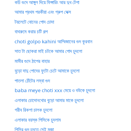
কচি গুদে আঙ্গুল দিয়ে ফিঙ্গারিং আর দুধ টেপা
আমার প্রথম পরকীয়া এবং গ্রুপ সেক্স
টয়লেটে বোনের পোদ চোদা
বাথরুমে করার চটি গল্প
choti golpo kahini আম্মিজানের গুদ কুরবান
সাত টা ছোকরা মাই চটকে আমার পোদ চুদলো
মামীর গুদে ঠাপের বাহার
বুড়ো দাদু পোদের ফুটো চেটে আমাকে চুদলো
পাতলা ঠোঁটের লম্বা গুদ
baba meye choti xxx মেয়ে ও বউকে চুদলো
এলাকার চোদোনখোর বুড়ো আমার মাকে চুদলো
গরীব রিকশা চালক চুদলো
এলাকার বয়স্ক পিসিকে চুদলাম
পিসির গুদ চুদতে সেই মজা