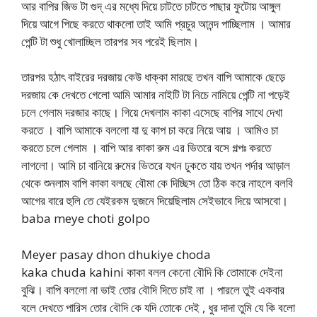
আর বাপির জিভ টা গুদ্ এর মধ্যে দিয়ে চাটতে চাটতে পাছার ফুটোয় আঙ্গুল
দিয়ে আগে পিছে করতে থাকলো তাই আমি প্রচুর আনন্দ পাচ্ছিলাম । আমার
পেন্টি টা শুধু খোলাচ্ছিল তারপর সব পরেই ছিলাম।
তারপর হঠাৎ বাইরের দরজায় কেউ ধাক্কা মারছে তখন বাপি আমাকে ছেড়ে
দরজায় কে দেখতে গেলো আমি আমার নাইটি টা নিচে নামিয়ে পেন্টি না পড়েই
চলে গেলাম দরজার কাছে। গিয়ে দেখলাম কাকা এসেছে বাপির সাথে দেখা
করতে । বাপি আমাকে বললো যা দু কাপ চা করে নিয়ে আয় । আমিও চা
করতে চলে গেলাম । বাপি আর কাকা রুম এর ভিতরে বসে গল্পঃ করতে
লাগলো। আমি চা বানিয়ে রুমের ভিতরে যখন ঢুকতে যায় তখন পর্দার আড়াল
থেকে শুনলাম বাপি কাকা বলছে বৌমা কে দিচ্ছিস তো ঠিক করে নাহলে বলবি
আগের বারে হুলি তে যেইরকম দুজনে দিয়েছিলাম সেইভাবে দিয়ে আসবো।
baba meye choti golpo
Meyer pasay dhon dhukiye choda
kaka chuda kahini কাকা বলল কেনো বৌদি কি তোমাকে দেইনা
বুঝি। বাপি বললো না ভাই তোর বৌদি দিতে চাই না । পারলে তুই একবার
বলে দেখতে পারিস তোর বৌদি কে যদি তোকে দেই , ধুর দাদা তুমি যে কি বলো