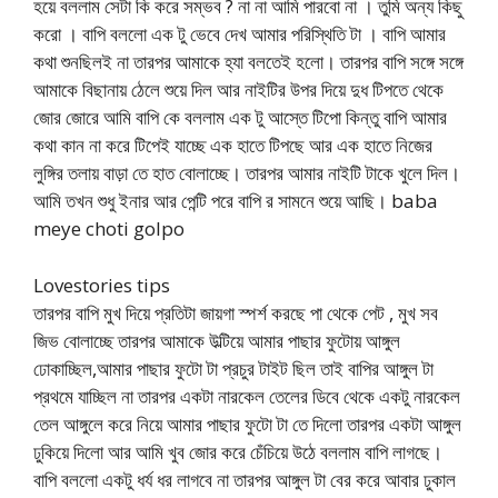
হয়ে বললাম সেটা কি করে সম্ভব ? না না আমি পারবো না । তুমি অন্য কিছু
করো । বাপি বললো এক টু ভেবে দেখ আমার পরিস্থিতি টা । বাপি আমার
কথা শুনছিলই না তারপর আমাকে হ্যা বলতেই হলো। তারপর বাপি সঙ্গে সঙ্গে
আমাকে বিছানায় ঠেলে শুয়ে দিল আর নাইটির উপর দিয়ে দুধ টিপতে থেকে
জোর জোরে আমি বাপি কে বললাম এক টু আস্তে টিপো কিন্তু বাপি আমার
কথা কান না করে টিপেই যাচ্ছে এক হাতে টিপছে আর এক হাতে নিজের
লুঙ্গির তলায় বাড়া তে হাত বোলাচ্ছে। তারপর আমার নাইটি টাকে খুলে দিল।
আমি তখন শুধু ইনার আর পেন্টি পরে বাপি র সামনে শুয়ে আছি। baba
meye choti golpo
Lovestories tips
তারপর বাপি মুখ দিয়ে প্রতিটা জায়গা স্পর্শ করছে পা থেকে পেট , মুখ সব
জিভ বোলাচ্ছে তারপর আমাকে উল্টিয়ে আমার পাছার ফুটোয় আঙ্গুল
ঢোকাচ্ছিল,আমার পাছার ফুটো টা প্রচুর টাইট ছিল তাই বাপির আঙ্গুল টা
প্রথমে যাচ্ছিল না তারপর একটা নারকেল তেলের ডিবে থেকে একটু নারকেল
তেল আঙ্গুলে করে নিয়ে আমার পাছার ফুটো টা তে দিলো তারপর একটা আঙ্গুল
ঢুকিয়ে দিলো আর আমি খুব জোর করে চেঁচিয়ে উঠে বললাম বাপি লাগছে।
বাপি বললো একটু ধর্য ধর লাগবে না তারপর আঙ্গুল টা বের করে আবার ঢুকাল