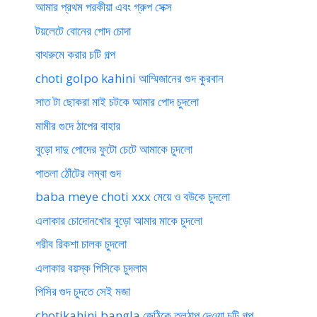
আমার প্রথম পরকীয়া এবং গ্রুপ সেক্স
টয়লেটে বোনের পোদ চোদা
বাথরুমে করার চটি গল্প
choti golpo kahini আম্মিজানের গুদ কুরবান
সাত টা ছোকরা মাই চটকে আমার পোদ চুদলো
মামীর গুদে ঠাপের বাহার
বুড়ো দাদু পোদের ফুটো চেটে আমাকে চুদলো
পাতলা ঠোঁটের লম্বা গুদ
baba meye choti xxx মেয়ে ও বউকে চুদলো
এলাকার চোদোনখোর বুড়ো আমার মাকে চুদলো
গরীব রিকশা চালক চুদলো
এলাকার বয়স্ক পিসিকে চুদলাম
পিসির গুদ চুদতে সেই মজা
chotikahini bangla জেঠিকে তলঠাপ দেওয়া চটি গল্প