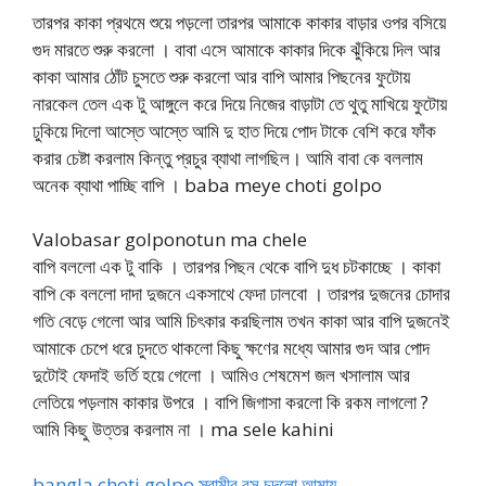
তারপর কাকা প্রথমে শুয়ে পড়লো তারপর আমাকে কাকার বাড়ার ওপর বসিয়ে
গুদ মারতে শুরু করলো । বাবা এসে আমাকে কাকার দিকে ঝুঁকিয়ে দিল আর
কাকা আমার ঠোঁট চুসতে শুরু করলো আর বাপি আমার পিছনের ফুটোয়
নারকেল তেল এক টু আঙ্গুলে করে দিয়ে নিজের বাড়াটা তে থুতু মাখিয়ে ফুটোয়
ঢুকিয়ে দিলো আস্তে আস্তে আমি দু হাত দিয়ে পোদ টাকে বেশি করে ফাঁক
করার চেষ্টা করলাম কিন্তু প্রচুর ব্যাথা লাগছিল। আমি বাবা কে বললাম
অনেক ব্যাথা পাচ্ছি বাপি । baba meye choti golpo
Valobasar golponotun ma chele
বাপি বললো এক টু বাকি । তারপর পিছন থেকে বাপি দুধ চটকাচ্ছে । কাকা
বাপি কে বললো দাদা দুজনে একসাথে ফেদা ঢালবো । তারপর দুজনের চোদার
গতি বেড়ে গেলো আর আমি চিৎকার করছিলাম তখন কাকা আর বাপি দুজনেই
আমাকে চেপে ধরে চুদতে থাকলো কিছু ক্ষণের মধ্যে আমার গুদ আর পোদ
দুটোই ফেদাই ভর্তি হয়ে গেলো । আমিও শেষমেশ জল খসালাম আর
লেতিয়ে পড়লাম কাকার উপরে । বাপি জিগাসা করলো কি রকম লাগলো ?
আমি কিছু উত্তর করলাম না । ma sele kahini
bangla choti golpo স্বামীর বস চুদলো আমায়