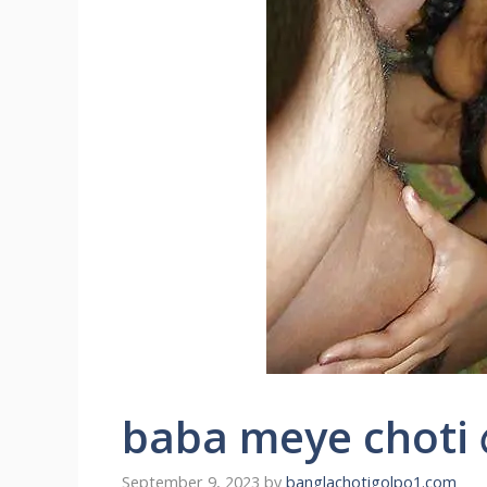
baba meye choti মেয়ে
September 9, 2023
by
banglachotigolpo1.com