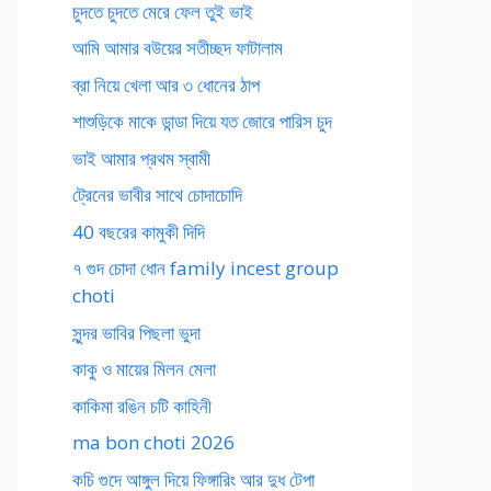
চুদতে চুদতে মেরে ফেল তুই ভাই
আমি আমার বউয়ের সতীচ্ছদ ফাটালাম
ব্রা নিয়ে খেলা আর ৩ ধোনের ঠাপ
শাশুড়িকে মাকে ডান্ডা দিয়ে যত জোরে পারিস চুদ
ভাই আমার প্রথম স্বামী
ট্রেনের ভাবীর সাথে চোদাচোদি
40 বছরের কামুকী দিদি
৭ গুদ চোদা ধোন family incest group
choti
সুন্দর ভাবির পিছলা ভুদা
কাকু ও মায়ের মিলন মেলা
কাকিমা রঙিন চটি কাহিনী
ma bon choti 2026
কচি গুদে আঙ্গুল দিয়ে ফিঙ্গারিং আর দুধ টেপা