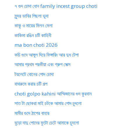
৭ গুদ চোদা ধোন family incest group choti
সুন্দর ভাবির পিছলা ভুদা
কাকু ও মায়ের মিলন মেলা
কাকিমা রঙিন চটি কাহিনী
ma bon choti 2026
কচি গুদে আঙ্গুল দিয়ে ফিঙ্গারিং আর দুধ টেপা
আমার প্রথম পরকীয়া এবং গ্রুপ সেক্স
টয়লেটে বোনের পোদ চোদা
বাথরুমে করার চটি গল্প
choti golpo kahini আম্মিজানের গুদ কুরবান
সাত টা ছোকরা মাই চটকে আমার পোদ চুদলো
মামীর গুদে ঠাপের বাহার
বুড়ো দাদু পোদের ফুটো চেটে আমাকে চুদলো