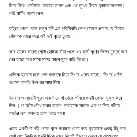
নিয়ে গিয়ে ধোনটাকে ঘোরাতে লাগল এবং ওর মুখের ভিতর ঢুকাতে লাগলো।
কচি মাগীর গ্রুপ সেক্স
বাইরে থেকে কোন মানুষ যদি এই পরিস্থিতি দেখে তাহলে ভাববে যে নিজের
বৌমাকে জোর করে এই দুই বুড়ো চুদছে।
আর তাদের কালো মোটা হোটকা বাঁড়া গুলো ওর ফর্সা মুখের ভিতর ঢুকছে আর
বের হচ্ছে আর মাঝে মাঝে চোখে মুখে বাড়ি দিচ্ছে।
এদিকে ইমরান চলে গেল ধনটাকে নিয়ে নিশার গুদের কাছে। নিশার গুদটা
তখনো ঢাকাই ছিল ওর সায়া দিয়ে।
ইমরান ও স্যারটা খুলে এক টানে পা থেকে গলিয়ে গুদটা কেমন মুক্ত করে
দিল । পা দুটো বেঁধে রাখার কারণে সারাটাকে সামনে এক পা দিয়ে গলিয়ে
কাঠের এক কোনায় রেখে দিতে হলো।
এবার একটি পা দড়ি থেকে খুলে পা টাকে বেকা করে কুত্তাকে একটু উঁচু করে
ফর্সা লাল টুকটুকে গুদটা দিকে নজর দিতেই ইমরান দেখল যে এতক্ষণের