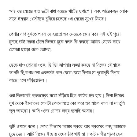
আর ওর মেয়ের হাত দুটো বাধা রয়েছে খাটের দুপাশে। এবং আরেকজন লোক
মানে ইমরান ধোনটাকে চুষিয়ে চলেছে ওর মেয়ের মুখের ভিতর।
পেশার মাপ বুঝতে পারল যে হয়তো ওর মেয়েকে জোর করে এই দুই পুরো
চুদছে তাই দরজা ঠেলে ভিতরে ঢুকে বলল কি করছো আমার মেয়ের সাথে
তোমরা ছাড়ো ওকে তোমরা,
ছেড়ে দাও তোমরা ওকে, ছি ছি! আপনার লজ্জা করছে না নিজের বৌমাকে
আপনি ছি,কথাগুলো একদমই বলে যেতে যেতে নিশার মা পুরোপুরি নিশার
কাছে এসে দাঁড়িয়েছিল।
ওরা তিনজনই হতভম্বের মতো দাঁড়িয়ে ছিল কাঠের মত হয়ে। নিশা নিজের
মুখ থেকে ইমরানের ধোনটা কোনোমতে বের করে ওর মাকে বলল না মা তুমি
ভুল ভাবছো। আমি ওদের চোদার জন্য বলেছি আমায়।
তুমি ওখানে বসো। দেখো কিভাবে আমার শ্বশুর আর শ্বশুরের বন্ধু আমাকে
চুদে দেয়। আমি নিজের ইচ্ছায় ওদের ঠাপ খাই মা। কচি মাগীর গ্রুপ সেক্স