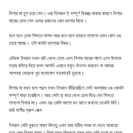
নিশার মা চুপ হয়ে গেল। ওরা তিনজন ই সম্পূর্ণ বিবস্ত্র থাকার কারণে নিশার
মায়ের চোখ গেল ওদের দুজনের ধোন গুলোর দিকে।
মনে মনে ঢোক গিলতে লাগল আর মনে মনে ভাবতে লাগলো এমন ধোন ওর
মেয়ে পাচ্ছে। এটা কতটা ভাগ্যের বিষয়।
এদিকে ইমরান তখন খাট থেকে নেমে এসে নিশার মায়ের পাশে এসে উনাকে
সহায় বসিয়ে দিয়ে বলল আপনি এখানে বসুন টেনশন করবেন না আমরা
আপনার মেয়েকে খুব মনোযোগ সহকারেই চুদবো।
মিশার মা যখন বসে পড়ল তখন ইমরান দাঁড়িয়েছিল সেই অবস্থায় ওর ধোনটা
সম্পূর্ণ খাড়া হয়েছিল। আর সেটা হা করে দেখে চোখ দিয়ে যেন গিলতে
লাগলো নিসার মা। এমন বড় মোটা কালো ধন আগে কখনো দেখেনি উনি।
কচি মাগীর গ্রুপ সেক্স
ইমরান সেটা বুঝতে পারল কিন্তু এখন তার সঠিক সময় না ভেবে আবারো
চলে গেল নিশার কাছে। নিশা তখন বিমলকে বলল আর দেরি করো না সোনা