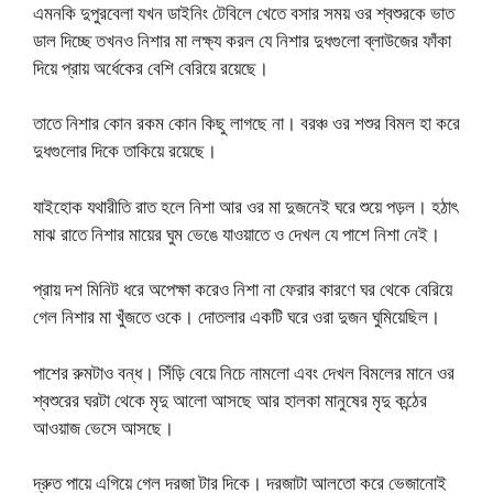
এমনকি দুপুরবেলা যখন ডাইনিং টেবিলে খেতে বসার সময় ওর শ্বশুরকে ভাত
ডাল দিচ্ছে তখনও নিশার মা লক্ষ্য করল যে নিশার দুধগুলো ব্লাউজের ফাঁকা
দিয়ে প্রায় অর্ধেকের বেশি বেরিয়ে রয়েছে।
তাতে নিশার কোন রকম কোন কিছু লাগছে না। বরঞ্চ ওর শশুর বিমল হা করে
দুধগুলোর দিকে তাকিয়ে রয়েছে।
যাইহোক যথারীতি রাত হলে নিশা আর ওর মা দুজনেই ঘরে শুয়ে পড়ল। হঠাৎ
মাঝ রাতে নিশার মায়ের ঘুম ভেঙে যাওয়াতে ও দেখল যে পাশে নিশা নেই।
প্রায় দশ মিনিট ধরে অপেক্ষা করেও নিশা না ফেরার কারণে ঘর থেকে বেরিয়ে
গেল নিশার মা খুঁজতে ওকে। দোতলার একটি ঘরে ওরা দুজন ঘুমিয়েছিল।
পাশের রুমটাও বন্ধ। সিঁড়ি বেয়ে নিচে নামলো এবং দেখল বিমলের মানে ওর
শ্বশুরের ঘরটা থেকে মৃদু আলো আসছে আর হালকা মানুষের মৃদু কন্ঠের
আওয়াজ ভেসে আসছে।
দ্রুত পায়ে এগিয়ে গেল দরজা টার দিকে। দরজাটা আলতো করে ভেজানোই