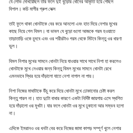
যে লোভ দেখিয়েছিল তার ফলে দুই বুড়োর ধোনের আকৃতি হয়ে গেছিল
বিশাল। কচি মাগীর গ্রুপ সেক্স
তাই ফুলে থাকা ধোনটাকে বের করে আনলো এবং হাত দিয়ে নেশার মুখের
কাছে নিয়ে গেল বিমল। যা ভাবল যে বুড়ো গুলো আজকে গরম হওয়াতে
তাড়াতাড়ি ওকে চুদবে এবং ওর শরীরটাও গরম থেকে মিটবে কিন্তু ওর ধারণা
ভুল।
বিমল নিশার মুখের সামনে ধোনটা নিয়ে যাওয়ার সাথে সাথে নিশা হা করলেও
ধোনটাকে মুখে নেওয়ার জন্য কিন্তু বিমল মুখের সামনে ধোনটা রেখে
এমনভাবে স্থির হয়ে দাঁড়ালো যাতে নেশা নাগাল না পায়।
নিশা নিজের মাথাটাকে উঁচু করে দিয়ে ধোনটা মুখে ঢোকানোর চেষ্টা করল
কিন্তু পারল না। হাত দুটো বাধার কারণে একটা নির্দিষ্ট জায়গায় এসে স্থগিত
হয়ে দাঁড়ালো ওর মুখটা। যার ফলে ধোনটা ওর মুখে ঢুকানো আর সম্ভব হলো
না।
এদিকে ইমরানও ওর ধনটা বের করে নিজের জামা কাপড় সম্পূর্ণ খুলে নেশার