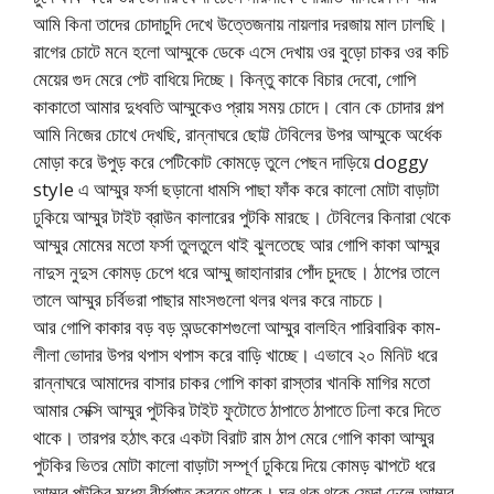
আমি কিনা তাদের চোদাচুদি দেখে উত্তেজনায় নায়লার দরজায় মাল ঢালছি।
রাগের চোটে মনে হলো আম্মুকে ডেকে এসে দেখায় ওর বুড়ো চাকর ওর কচি
মেয়ের গুদ মেরে পেট বাধিয়ে দিচ্ছে। কিন্তু কাকে বিচার দেবো, গোপি
কাকাতো আমার দুধবতি আম্মুকেও প্রায় সময় চোদে। বোন কে চোদার গল্প
আমি নিজের চোখে দেখছি, রান্নাঘরে ছোট্ট টেবিলের উপর আম্মুকে অর্ধেক
মোড়া করে উপুড় করে পেটিকোট কোমড়ে তুলে পেছন দাড়িয়ে doggy
style এ আম্মুর ফর্সা ছড়ানো ধামসি পাছা ফাঁক করে কালো মোটা বাড়াটা
ঢুকিয়ে আম্মুর টাইট ব্রাউন কালারের পুটকি মারছে। টেবিলের কিনারা থেকে
আম্মুর মোমের মতো ফর্সা তুলতুলে থাই ঝুলতেছে আর গোপি কাকা আম্মুর
নাদুস নুদুস কোমড় চেপে ধরে আম্মু জাহানারার পোঁদ চুদছে। ঠাপের তালে
তালে আম্মুর চর্বিভরা পাছার মাংসগুলো থলর থলর করে নাচচে।
আর গোপি কাকার বড় বড় অন্ডকোশগুলো আম্মুর বালহিন পারিবারিক কাম-
লীলা ভোদার উপর থপাস থপাস করে বাড়ি খাচ্ছে। এভাবে ২০ মিনিট ধরে
রান্নাঘরে আমাদের বাসার চাকর গোপি কাকা রাস্তার খানকি মাগির মতো
আমার সেক্সি আম্মুর পুটকির টাইট ফুটোতে ঠাপাতে ঠাপাতে ঢিলা করে দিতে
থাকে। তারপর হঠাৎ করে একটা বিরাট রাম ঠাপ মেরে গোপি কাকা আম্মুর
পুটকির ভিতর মোটা কালো বাড়াটা সম্পূর্ণ ঢুকিয়ে দিয়ে কোমড় ঝাপটে ধরে
আম্মুর পুটকির মধ্যে বীর্যপাত করতে থাকে। ঘন থক থকে ফেদা ঢেলে আম্মুর