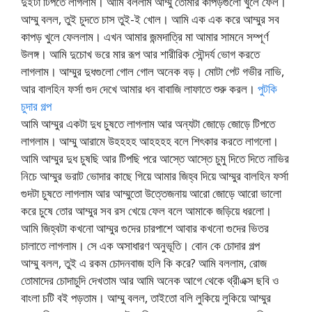
দুইটা টিপতে লাগলাম। আমি বললাম আম্মু তোমার কাপড়গুলো খুলে ফেল।
আম্মু বলল, তুই চুদতে চাস তুই-ই খোল। আমি এক এক করে আম্মুর সব
কাপড় খুলে ফেললাম। এখন আমার জন্মদাত্রি মা আমার সামনে সম্পূর্ণ
উলঙ্গ। আমি দুচোখ ভরে মার রূপ আর শারীরিক সৌন্দর্য ভোগ করতে
লাগলাম। আম্মুর দুধগুলো গোল গোল অনেক বড়। মোটা পেট গভীর নাভি,
আর বালহিন ফর্সা গুদ দেখে আমার ধন বাবাজি লাফাতে শুরু করল।
পুটকি
চুদার গল্প
আমি আম্মুর একটা দুধ চুষতে লাগলাম আর অন্যটা জোড়ে জোড়ে টিপতে
লাগলাম। আম্মু আরামে উহহহহ আহহহহ বলে শিৎকার করতে লাগলো।
আমি আম্মুর দুধ চুষছি আর টিপছি পরে আস্তে আস্তে চুমু দিতে দিতে নাভির
নিচে আম্মুর ভরাট ভোদার কাছে গিয়ে আমার জিহ্ব দিয়ে আম্মুর বালহিন ফর্সা
গুদটা চুষতে লাগলাম আর আম্মুতো উত্তেজনায় আরো জোড়ে আরো ভালো
করে চুষে তোর আম্মুর সব রস খেয়ে ফেল বলে আমাকে জড়িয়ে ধরলো।
আমি জিহ্বটা কখনো আম্মুর গুদের চারপাশে আবার কখনো গুদের ভিতর
চালাতে লাগলাম। সে এক অসাধারণ অনুভূতি। বোন কে চোদার গল্প
আম্মু বলল, তুই এ রকম চোদনবাজ হলি কি করে? আমি বললাম, রোজ
তোমাদের চোদাচুদি দেখতাম আর আমি অনেক আগে থেকে থ্রীএক্স ছবি ও
বাংলা চটি বই পড়তাম। আম্মু বলল, তাইতো বলি লুকিয়ে লুকিয়ে আম্মুর