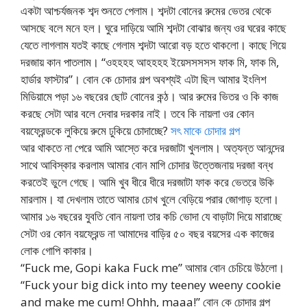
একটা আশ্চর্যজনক শব্দ শুনতে পেলাম। শব্দটা বোনের রুমের ভেতর থেকে
আসছে বলে মনে হল। ঘুরে দাড়িয়ে আমি শব্দটা বোঝার জন্য ওর ঘরের কাছে
যেতে লাগলাম যতই কাছে গেলাম শব্দটা আরো বড় হতে থাকলো। কাছে গিয়ে
দরজায় কান পাতলাম। “ওহহহহ আহহহহ ইয়েসসসসস ফাক মি, ফাক মি,
হার্ডার ফাস্টার”। বোন কে চোদার গল্প অবশ্যই এটা ছিল আমার ইংলিশ
মিডিয়ামে পড়া ১৬ বছরের ছোট বোনের কন্ঠ। আর রুমের ভিতর ও কি কাজ
করছে সেটা আর বলে দেবার দরকার নাই। তবে কি নায়লা ওর কোন
বয়ফ্রেন্ডকে লুকিয়ে রুমে ঢুকিয়ে চোদাচ্ছে?
সৎ মাকে চোদার গল্প
আর থাকতে না পেরে আমি আস্তে করে দরজাটা খুললাম। অত্যন্ত আনন্দের
সাথে আবিস্কার করলাম আমার বোন মাগি চোদার উত্তেজনায় দরজা বন্ধ
করতেই ভুলে গেছে। আমি খুব ধীরে ধীরে দরজাটা ফাক করে ভেতরে উকি
মারলাম। যা দেখলাম তাতে আমার চোখ খুলে বেড়িয়ে পরার জোগাড় হলো।
আমার ১৬ বছরের যুবতি বোন নায়লা তার কচি ভোদা যে বাড়াটা দিয়ে মারাচ্ছে
সেটা ওর কোন বয়ফ্রেন্ড না আমাদের বাড়ির ৫০ বছর বয়সের এক কাজের
লোক গোপি কাকার।
“Fuck me, Gopi kaka Fuck me” আমার বোন চেচিয়ে উঠলো।
“Fuck your big dick into my teeney weeny cookie
and make me cum! Ohhh, maaa!” বোন কে চোদার গল্প