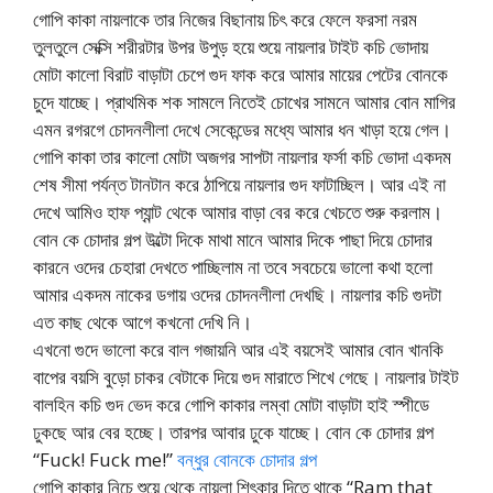
গোপি কাকা নায়লাকে তার নিজের বিছানায় চিৎ করে ফেলে ফরসা নরম
তুলতুলে সেক্সি শরীরটার উপর উপুড় হয়ে শুয়ে নায়লার টাইট কচি ভোদায়
মোটা কালো বিরাট বাড়াটা চেপে গুদ ফাক করে আমার মায়ের পেটের বোনকে
চুদে যাচ্ছে। প্রাথমিক শক সামলে নিতেই চোখের সামনে আমার বোন মাগির
এমন রগরগে চোদনলীলা দেখে সেকেন্ডের মধ্যে আমার ধন খাড়া হয়ে গেল।
গোপি কাকা তার কালো মোটা অজগর সাপটা নায়লার ফর্সা কচি ভোদা একদম
শেষ সীমা পর্যন্ত টানটান করে ঠাপিয়ে নায়লার গুদ ফাটাচ্ছিল। আর এই না
দেখে আমিও হাফ প্যান্ট থেকে আমার বাড়া বের করে খেচতে শুরু করলাম।
বোন কে চোদার গল্প উল্টো দিকে মাথা মানে আমার দিকে পাছা দিয়ে চোদার
কারনে ওদের চেহারা দেখতে পাচ্ছিলাম না তবে সবচেয়ে ভালো কথা হলো
আমার একদম নাকের ডগায় ওদের চোদনলীলা দেখছি। নায়লার কচি গুদটা
এত কাছ থেকে আগে কখনো দেখি নি।
এখনো গুদে ভালো করে বাল গজায়নি আর এই বয়সেই আমার বোন খানকি
বাপের বয়সি বুড়ো চাকর বেটাকে দিয়ে গুদ মারাতে শিখে গেছে। নায়লার টাইট
বালহিন কচি গুদ ভেদ করে গোপি কাকার লম্বা মোটা বাড়াটা হাই স্পীডে
ঢুকছে আর বের হচ্ছে। তারপর আবার ঢুকে যাচ্ছে। বোন কে চোদার গল্প
“Fuck! Fuck me!”
বন্ধুর বোনকে চোদার গল্প
গোপি কাকার নিচে শুয়ে থেকে নায়লা শিৎকার দিতে থাকে “Ram that