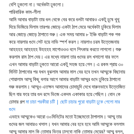
বেশি ঢুকলো না। অর্ধেকটা ঢুকলো।
পারিবারিক কাম-লীলা
আমি আবার বাড়াটা তার গুদ থেকে বের করে গুদটা আবারও একটু চুষে থুথু
দিয়ে ভিজিয়ে দিলাম তারপর জোড়ে একটা ঠাপ মেরে অর্ধেকটা ঢুকিয়ে দিলাম
আর জোড়ে জোড়ে ঠাপাতে শুরু। এক সময় আমার ৮ ইঞ্চি বাড়াটা পক পক
করে নায়লার গুদে সেট হয়ে নাভি স্পর্শ করল। নায়লাও চরম উত্তেজনায়
আহহহহ আহহহহ উহহহহ মাগোওওও বলে শিৎকার করতে লাগলো। শুরু
করলাম রাম ঠাপ দেয়। এর মধ্যে নায়লা তার গুদের রস খসালো যার ফলে
এখন আমার বাড়াটা ঢুকতে আরো একটু সহজ হয়ে গেল। এ রকম প্রায় ৩০
মিনিট ঠাপানোর পর যখন বুঝলাম আমার মাল বের হবে তখন আম্মুকে বিছানায়
শোয়ালাম আম্মু কিছু বলার আগে আমার বাড়াটা আম্মুর গুদে ঢুকিয়ে ঠাপানো
শুরু করলাম। আম্মুও এতক্ষন আমাদের চোদাচুদি দেখে দারুনভাবে উত্তেজিত
ছিল যার ফরে তার গুদ রসে ভিজে একদম একাকার হয়ে গেছিল। বোন কে
চোদার গল্প
মা চাচা পরকীয়া চটি | ছোট চাচার পুরো বাড়াটা ঢুকে গেলো মার
গুদে
এভাবে আম্মুকেও আরো ৩০মিনিটের মতো ইচ্ছেমতো ঠাপালাম। আম্মু তার
গুদের জল আবারও খসাল। যখন আমার বের হবে হবে আমি আম্মুকে বললাম
আম্মু আমার মাল কি তোমার ভিতর ঢালবো নাকি তোমার মেয়ের? আম্মু বলল,