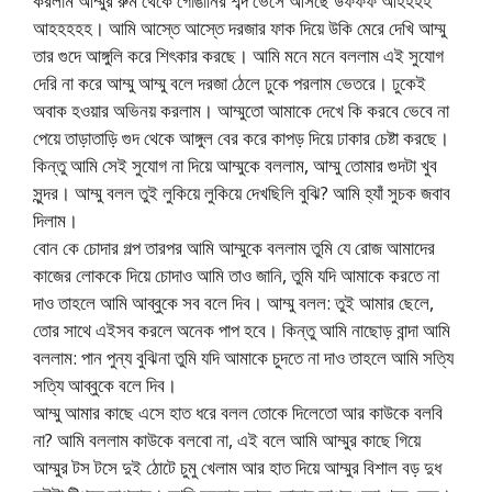
করলাম আম্মুর রুম থেকে গোঙানির শব্দ ভেসে আসছে উফফফ আহহহহ
আহহহহহ। আমি আস্তে আস্তে দরজার ফাক দিয়ে উকি মেরে দেখি আম্মু
তার গুদে আঙ্গুলি করে শিৎকার করছে। আমি মনে মনে বললাম এই সুযোগ
দেরি না করে আম্মু আম্মু বলে দরজা ঠেলে ঢুকে পরলাম ভেতরে। ঢুকেই
অবাক হওয়ার অভিনয় করলাম। আম্মুতো আমাকে দেখে কি করবে ভেবে না
পেয়ে তাড়াতাড়ি গুদ থেকে আঙ্গুল বের করে কাপড় দিয়ে ঢাকার চেষ্টা করছে।
কিন্তু আমি সেই সুযোগ না দিয়ে আম্মুকে বললাম, আম্মু তোমার গুদটা খুব
সুন্দর। আম্মু বলল তুই লুকিয়ে লুকিয়ে দেখছিলি বুঝি? আমি হ্যাঁ সুচক জবাব
দিলাম।
বোন কে চোদার গল্প তারপর আমি আম্মুকে বললাম তুমি যে রোজ আমাদের
কাজের লোককে দিয়ে চোদাও আমি তাও জানি, তুমি যদি আমাকে করতে না
দাও তাহলে আমি আব্বুকে সব বলে দিব। আম্মু বলল: তুই আমার ছেলে,
তোর সাথে এইসব করলে অনেক পাপ হবে। কিন্তু আমি নাছোড় বান্দা আমি
বললাম: পান পুন্য বুঝিনা তুমি যদি আমাকে চুদতে না দাও তাহলে আমি সত্যি
সত্যি আব্বুকে বলে দিব।
আম্মু আমার কাছে এসে হাত ধরে বলল তোকে দিলেতো আর কাউকে বলবি
না? আমি বললাম কাউকে বলবো না, এই বলে আমি আম্মুর কাছে গিয়ে
আম্মুর টস টসে দুই ঠোটে চুমু খেলাম আর হাত দিয়ে আম্মুর বিশাল বড় দুধ