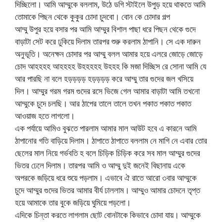
দিচ্ছিলো। আমি আম্মুকে বললাম, উঠে ডগি স্টাইলে উপুড় হয়ে থাকতে আমি
তোমাকে পিছন থেকে কুকুর চোদা চুদবো। বোন কে চোদার গল্প
আম্মু উপুর হয়ে বসার পর আমি আম্মুর বিশাল পাছা ধরে পিছন থেকে গুদে
বাড়াটা সেট করে ঢুকিয়ে দিলাম তারপর শুরু করলাম ঠাপানি। সে এক দারুন
অনুভূতি। অনেক্ষন চোদার পর আম্মু বলল আমার হয়ে এলরে জোড়ে জোড়ে
চোদ আহহহহ আহহহহ উহহহহহ উহহহ কি মজা দিচ্ছিস রে সোনা আমি যে
আর পারছি না বলে হড়ড়ড়ড় হড়ড়ড়ড় করে আম্মু তার গুদের জল খসিয়ে
দিল। আম্মুর গরম গরম গুদের রসে ভিজে গেল আমার বাড়াটা আমি তখনো
আম্মুকে চুদে চলছি। আর ঠাপের তালে তালে তখন পকাত পকাত পকাত
আওয়াজ হতে লাগলো।
এক পর্যায়ে আমিও বুঝতে পারলাম আমার মাল আউট হবে এ কারনে আমি
ঠাপানোর গতি বাড়িয়ে দিলাম। ঠাপাতে ঠাপাতে বললাম নে মাগি নে এবার তোর
ছেলের মাল নিয়ে গর্ভবতি হ বলে চিড়িক চিড়িক করে সব মাল আম্মুর গুদের
ভিতর ঢেলে দিলাম। তারপর আমি ও আম্মু দুই জনেই বিছানায় একে
অপরকে জড়িয়ে ধরে শুয়ে পড়লাম। এভাবে ঐ রাতে আরো ৩বার আম্মুকে
চুদে আম্মুর গুদের ভিতর আমার বীর্য ঢাললাম। আম্মুও আমার চোদনে তৃপ্ত
হয়ে আমাকে তার বুকে জড়িয়ে ঘুমিয়ে পড়লো।
এদিকে চিন্তা করতে লাগলাম ছোট বোনটাকে কিভাবে চোদা যায়। আম্মুকে