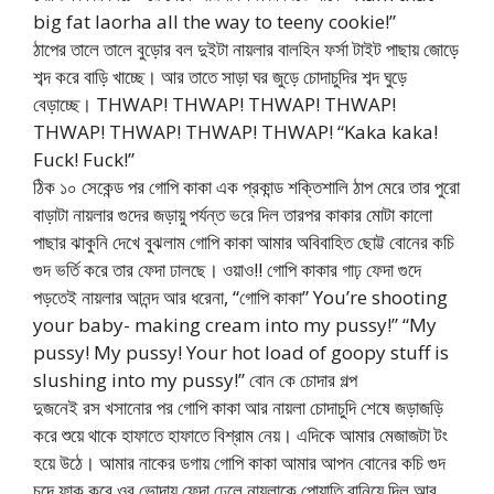
big fat laorha all the way to teeny cookie!”
ঠাপের তালে তালে বুড়োর বল দুইটা নায়লার বালহিন ফর্সা টাইট পাছায় জোড়ে
শব্দ করে বাড়ি খাচ্ছে। আর তাতে সাড়া ঘর জুড়ে চোদাচুদির শব্দ ঘুড়ে
বেড়াচ্ছে। THWAP! THWAP! THWAP! THWAP!
THWAP! THWAP! THWAP! THWAP! “Kaka kaka!
Fuck! Fuck!”
ঠিক ১০ সেকেন্ড পর গোপি কাকা এক প্রকান্ড শক্তিশালি ঠাপ মেরে তার পুরো
বাড়াটা নায়লার গুদের জড়ায়ু পর্যন্ত ভরে দিল তারপর কাকার মোটা কালো
পাছার ঝাকুনি দেখে বুঝলাম গোপি কাকা আমার অবিবাহিত ছোট্ট বোনের কচি
গুদ ভর্তি করে তার ফেদা ঢালছে। ওয়াও!! গোপি কাকার গাঢ় ফেদা গুদে
পড়তেই নায়লার আনন্দ আর ধরেনা, “গোপি কাকা” You’re shooting
your baby- making cream into my pussy!” “My
pussy! My pussy! Your hot load of goopy stuff is
slushing into my pussy!” বোন কে চোদার গল্প
দুজনেই রস খসানোর পর গোপি কাকা আর নায়লা চোদাচুদি শেষে জড়াজড়ি
করে শুয়ে থাকে হাফাতে হাফাতে বিশ্রাম নেয়। এদিকে আমার মেজাজটা টং
হয়ে উঠে। আমার নাকের ডগায় গোপি কাকা আমার আপন বোনের কচি গুদ
চুদে ফাক করে ওর ভোদায় ফেদা ঢেলে নায়লাকে পোয়াতি বানিয়ে দিল আর