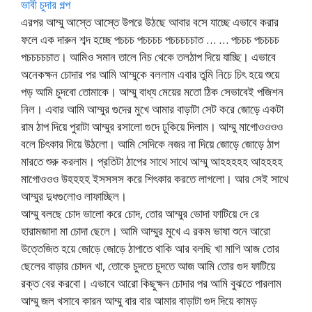
ভাবী চুদার গল্প
এরপর আম্মু আস্তে আস্তে উপরে উঠছে আবার বসে যাচ্ছে এভাবে করার
ফলে এক দারুন শব্দ হচ্ছে পচচচ পচচচচ পচচচচচাত … … পচচচ পচচচচ
পচচচচচাত। আমিও সমান তালে নিচ থেকে তলঠাপ দিয়ে যাচ্ছি। এভাবে
অনেকক্ষন চোদার পর আমি আম্মুকে বললাম এবার তুমি নিচে চিৎ হয়ে শুয়ে
পড় আমি চুদবো তোমাকে। আম্মু বাধ্য মেয়ের মতো ঠিক সেভাবেই পজিশন
নিল। এবার আমি আম্মুর গুদের মুখে আমার বাড়াটা সেট করে জোড়ে একটা
রাম ঠাপ দিয়ে পুরাটা আম্মুর রসালো গুদে ঢুকিয়ে দিলাম। আম্মু মাগোওওওও
বলে চিৎকার দিয়ে উঠলো। আমি সেদিকে নজর না দিয়ে জোড়ে জোড়ে ঠাপ
মারতে শুরু করলাম। প্রতিটা ঠাপের সাথে সাথে আম্মু আহহহহহ আহহহহ
মাগোওওও উহহহহ ইসসসস করে শিৎকার করতে লাগলো। আর সেই সাথে
আম্মুর দুধগুলোও লাফাচ্ছিল।
আম্মু বলছে চোদ ভালো করে চোদ, তোর আম্মুর ভোদা ফাটিয়ে দে রে
হারামজাদা মা চোদা ছেলে। আমি আম্মুর মুখে এ রকম ভাষা শুনে আরো
উত্তেজিত হয়ে জোড়ে জোড়ে ঠাপাতে থাকি আর বলছি খা মাগি আজ তোর
ছেলের বাড়ার চোদন খা, তোকে চুদতে চুদতে আজ আমি তোর গুদ ফাটিয়ে
রক্ত বের করবো। এভাবে আরো কিছুক্ষন চোদার পর আমি বুঝতে পারলাম
আম্মু জল খসাবে কারন আম্মু বার বার আমার বাড়াটা গুদ দিয়ে কামড়