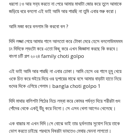
ধরলো।ও আর সহ্য করতে না পেরে আমার মাথাটা জোর করে তুলে আমাকে
জড়িয়ে ধরে বললো এই ভাই আমি আর পারছি না তুমি এবার শুরু করো।
আমি মজা করে বললাম কি করবো বল ?
দিদি লজ্জা পেয়ে আমার গালে আলতো করে টোকা মেরে হেসে বললোউমমমম
ঢং দিদিকে ল্যংটো করে এতো কিছু করে এখন জিজ্ঞাসা করছে কি করবে।
বাংলা চটি গল্প ২০২৪ family choti golpo
এই ভাই আমি আর পারছি না এবার ঢোকা। আমি হেসে ওর গালে চুমু খেয়ে
ওকে চিত করে শুইয়ে দিয়ে ওর দুপায়ের মাঝে বসে আমার বাড়াটা হাতে নিয়ে
গুদের দিকে এগিয়ে গেলাম। bangla choti golpo 1
দিদি মাথার বালিশটা পিঠের নিচে লম্বা করে কোমর পর্যন্ত দিয়ে শরীরটা গুদ
পোঁদের থেকে একটু উঁচু করে নিলো। সে এসব খেলা আগেও খেলেছে।
এক বাচ্চার মা এখন দিদি।সে বোঝে ভাই তার দুর্বলতার সুযোগ নিয়ে তাকে
ভোগ করতে চাইছে প্রথমে বিষয়টা ভাবতেও মেঘার ঘেন্না লাগতো।