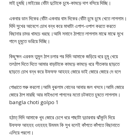
মাই চুষছি।মাইয়ের বোঁটা দুটোকে চুষে-কামড়ে দাগ বসিয়ে দিচ্ছি।
একবার ডান দিকের বোঁটা একবার বাম দিকের বোঁটা চুষে চুষে খেতে লাগলাম।
দিদি সুখের আবেশে চোখ বন্ধ করে মাথাটা এপাশ-ওপাশ করতে করতে
বিছানার চাদর খামচে ধরছে।আমি সমানে ঠাপাতে লাগলাম মাঝে মাঝে মুখে
গালে চুমুতে ভরিয়ে দিচ্ছি।
কিছুক্ষন এরকম তুমুল ঠাপ চলার পর দিদি আমাকে জড়িয়ে ধরে চুমু খেয়ে
তলঠাপ দিতে দিতে আমার বাড়াটাকে কামড়ে কামড়ে ধরে শীতকার ছাড়তে
ছাড়তে চোখ বন্ধ করে উফফফ আহহহ জোরে ভাই জোরে জোরে দে বলে
গোঙাতে শুরু করলো।আমি বুঝলাম বোনের আবার জল খসবে।আমি জোরে
জোরে ঠাপ মারছি আর মাইগুলো পাগলের মতো চটকাতে চুষতে লাগলাম।
bangla choti golpo 1
হঠাত্ দিদি আমাকে খুব জোরে চেপে ধরে পাছাটা দুচারবার ঝাঁকুনি দিয়ে
উফফফ আহহহ ওহহহহ উমমম কি সুখ বলেই কাঁপতে কাঁপতে বিছানাতে
এলিয়ে পরলো।