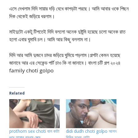
এসে দেখলাম দিদি সায়ার দড়ি বেধে কাপড়টা পরছে। আমি আবার ওকে পিছন
দিক থেকেই জড়িয়ে ধরলাম।
মাইদুটো একটু টিপতেই দিদি বললো অনেক দুষ্টুমি হয়েছে চলো অনেক রাত
হলো এবার ঘুমাবি চল। আমি আর কিছু বললাম না।
দিদি আর আমি দুজনে চাদর জড়িয়ে ঘুমিয়ে পড়লাম।গল্পটা কেমন হয়েছে
জানাবে আর এর সেকেন্ড পার্ট চাও কি না জানাবে। বাংলা চটি গল্প ২০২৪
family choti golpo
Related
prothom sex choti বাল কাটা
didi dudh choti golpo আপন
গুদে আমার প্রথম সেক্স
দিদির দুধের বোটা