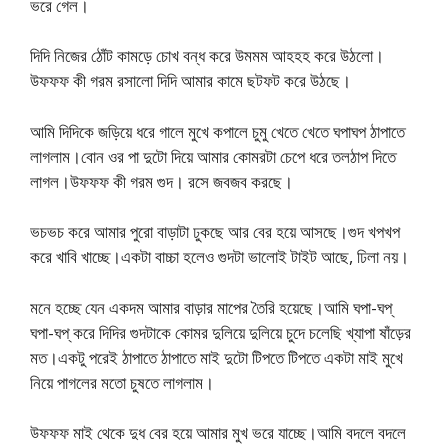
ভরে গেল।
দিদি নিজের ঠোঁট কামড়ে চোখ বন্ধ করে উমমম আহহহ করে উঠলো।
উফফফ কী গরম রসালো দিদি আমার কামে ছটফট করে উঠছে।
আমি দিদিকে জড়িয়ে ধরে গালে মুখে কপালে চুমু খেতে খেতে ঘপাঘপ ঠাপাতে
লাগলাম।বোন ওর পা দুটো দিয়ে আমার কোমরটা চেপে ধরে তলঠাপ দিতে
লাগল।উফফফ কী গরম গুদ। রসে জবজব করছে।
ভচভচ করে আমার পুরো বাড়াটা ঢুকছে আর বের হয়ে আসছে।গুদ খপখপ
করে খাবি খাচ্ছে।একটা বাচ্চা হলেও গুদটা ভালোই টাইট আছে, ঢিলা নয়।
মনে হচ্ছে যেন একদম আমার বাড়ার মাপের তৈরি হয়েছে।আমি ঘপা-ঘপ্
ঘপা-ঘপ্ করে দিদির গুদটাকে কোমর দুলিয়ে দুলিয়ে চুদে চলেছি খ্যাপা ষাঁড়ের
মত।একটু পরেই ঠাপাতে ঠাপাতে মাই দুটো টিপতে টিপতে একটা মাই মুখে
নিয়ে পাগলের মতো চুষতে লাগলাম।
উফফফ মাই থেকে দুধ বের হয়ে আমার মুখ ভরে যাচ্ছে।আমি বদলে বদলে