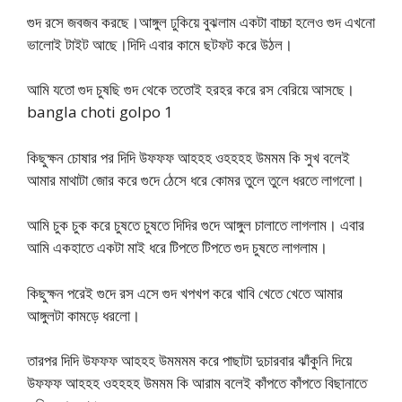
গুদ রসে জবজব করছে।আঙ্গুল ঢুকিয়ে বুঝলাম একটা বাচ্চা হলেও গুদ এখনো
ভালোই টাইট আছে।দিদি এবার কামে ছটফট করে উঠল।
আমি যতো গুদ চুষছি গুদ থেকে ততোই হরহর করে রস বেরিয়ে আসছে।
bangla choti golpo 1
কিছুক্ষন চোষার পর দিদি উফফফ আহহহ ওহহহহ উমমম কি সুখ বলেই
আমার মাথাটা জোর করে গুদে ঠেসে ধরে কোমর তুলে তুলে ধরতে লাগলো।
আমি চুক চুক করে চুষতে চুষতে দিদির গুদে আঙ্গুল চালাতে লাগলাম। এবার
আমি একহাতে একটা মাই ধরে টিপতে টিপতে গুদ চুষতে লাগলাম।
কিছুক্ষন পরেই গুদে রস এসে গুদ খপখপ করে খাবি খেতে খেতে আমার
আঙ্গুলটা কামড়ে ধরলো।
তারপর দিদি উফফফ আহহহ উমমমম করে পাছাটা দুচারবার ঝাঁকুনি দিয়ে
উফফফ আহহহ ওহহহহ উমমম কি আরাম বলেই কাঁপতে কাঁপতে বিছানাতে