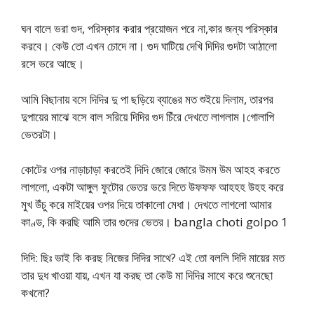
ঘন বালে ভরা গুদ, পরিস্কার করার প্রয়োজন পরে না,কার জন্য পরিস্কার
করবে। কেউ তো এখন চোদে না। গুদ ঘাটিয়ে দেখি দিদির গুদটা আঠালো
রসে ভরে আছে।
আমি বিছানায় বসে দিদির দু পা ছড়িয়ে ব্যাঙের মত শুইয়ে দিলাম, তারপর
দুপায়ের মাঝে বসে বাল সরিয়ে দিদির গুদ চিঁরে দেখতে লাগলাম।গোলাপি
ভেতরটা।
কোটের ওপর নাড়াচাড়া করতেই দিদি জোরে জোরে উমম উম আহহ করতে
লাগলো, একটা আঙ্গুল ফুটোর ভেতর ভরে দিতে উফফফ আহহহ উহহ করে
মুখ উঁচু করে মাইয়ের ওপর দিয়ে তাকালো মেধা। দেখতে লাগলো আমার
কাণ্ড, কি করছি আমি তার গুদের ভেতর। bangla choti golpo 1
দিদি: ছিঃ ভাই কি করছ নিজের দিদির সাথে? এই তো বললি দিদি মায়ের মত
তার দুধ খাওয়া যায়, এখন যা করছ তা কেউ মা দিদির সাথে করে শুনেছো
কখনো?