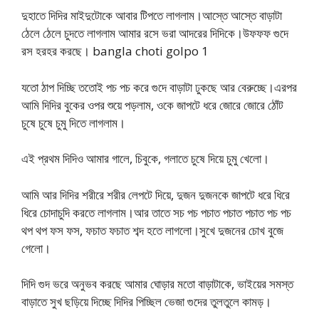
দুহাতে দিদির মাইদুটোকে আবার টিপতে লাগলাম।আস্তে আস্তে বাড়াটা
ঠেলে ঠেলে চুদতে লাগলাম আমার রসে ভরা আদরের দিদিকে।উফফফ গুদে
রস হরহর করছে। bangla choti golpo 1
যতো ঠাপ দিচ্ছি ততোই পচ পচ করে গুদে বাড়াটা ঢুকছে আর বেরুচ্ছে।এরপর
আমি দিদির বুকের ওপর শুয়ে পড়লাম, ওকে জাপটে ধরে জোরে জোরে ঠোঁট
চুষে চুষে চুমু দিতে লাগলাম।
এই প্রথম দিদিও আমার গালে, চিবুকে, গলাতে চুষে দিয়ে চুমু খেলো।
আমি আর দিদির শরীরে শরীর লেপটে দিয়ে, দুজন দুজনকে জাপটে ধরে ধিরে
ধিরে চোদাচুদি করতে লাগলাম।আর তাতে সচ পচ পচাত পচাত পচাত পচ পচ
থপ থপ ফস ফস, ফচাত ফচাত শব্দ হতে লাগলো।সুখে দুজনের চোখ বুজে
গেলো।
দিদি গুদ ভরে অনুভব করছে আমার ঘোড়ার মতো বাড়াটাকে, ভাইয়ের সমস্ত
বাড়াতে সুখ ছড়িয়ে দিচ্ছে দিদির পিচ্ছিল ভেজা গুদের তুলতুলে কামড়।