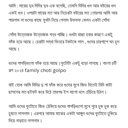
আমি : মায়ের দুধ দিদির দুধ এক বলেছি, তেমনি দিদির গুদ আর বউয়ের গুদ
একই গুদ। ওপরটা মায়ের মত আর নিচেরটা বউয়ের মত।তারপর আমি আর
পারলাম না গুদের কাছে মুখটা নিয়ে গেলাম উফফফ কেমন একটা সোঁদা
সোঁদা উত্তেজক উত্তেজক গন্ধ পাচ্ছি। গুদটা বাচ্চা হবার কারণে একটু
ফাঁক হয়ে আছে। চেরাটা লম্বা ভিতরে টকটকে লাল , গুদের চারপাশে ঘন চুল
আছে।
গুদের পাপড়িগুলো ফাঁক হয়ে আছে।ফুটোটা একটু বড়ো লাগছে। বাংলা চটি
গল্প ২০২৪ family choti golpo
যাই হোক আমি দিদির দু পা ফাঁক করে গুদের মুখে জিভ দিতেই দিদি কাটা
ছাগলের মত ছটফট করে উঠে তারপর ইশ মাগো বলে চেঁচিয়ে উঠল।
আমি গুদের ফুটোতে জিভ ঠেকিয়ে গুদের পাপড়িগুলো মুখে পুরে চুক চুক করে
চুষতে লাগলাম। এরপরে আমার মাঝের একটা আঙ্গুল গুদের ফুটোতে ঢুকিয়ে
দিয়ে নাড়াতে লাগলাম।