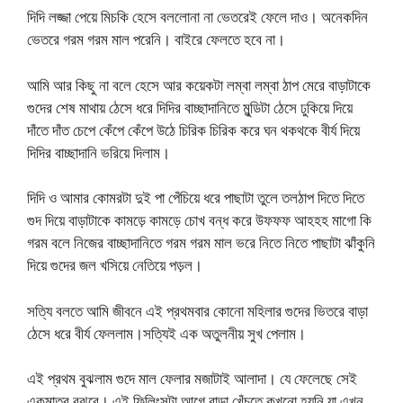
দিদি লজ্জা পেয়ে মিচকি হেসে বললোনা না ভেতরেই ফেলে দাও। অনেকদিন
ভেতরে গরম গরম মাল পরেনি। বাইরে ফেলতে হবে না।
আমি আর কিছু না বলে হেসে আর কয়েকটা লম্বা লম্বা ঠাপ মেরে বাড়াটাকে
গুদের শেষ মাথায় ঠেসে ধরে দিদির বাচ্ছাদানিতে মুন্ডিটা ঠেসে ঢুকিয়ে দিয়ে
দাঁতে দাঁত চেপে কেঁপে কেঁপে উঠে চিরিক চিরিক করে ঘন থকথকে বীর্য দিয়ে
দিদির বাচ্ছাদানি ভরিয়ে দিলাম।
দিদি ও আমার কোমরটা দুই পা পেঁচিয়ে ধরে পাছাটা তুলে তলঠাপ দিতে দিতে
গুদ দিয়ে বাড়াটাকে কামড়ে কামড়ে চোখ বন্ধ করে উফফফ আহহহ মাগো কি
গরম বলে নিজের বাচ্ছাদানিতে গরম গরম মাল ভরে নিতে নিতে পাছাটা ঝাঁকুনি
দিয়ে গুদের জল খসিয়ে নেতিয়ে পড়ল।
সত্যি বলতে আমি জীবনে এই প্রথমবার কোনো মহিলার গুদের ভিতরে বাড়া
ঠেসে ধরে বীর্য ফেললাম।সত্যিই এক অতুলনীয় সুখ পেলাম।
এই প্রথম বুঝলাম গুদে মাল ফেলার মজাটাই আলাদা। যে ফেলেছে সেই
একমাত্র বুঝবে। এই ফিলিংসটা আগে বাড়া খেঁচতে কখনো হয়নি যা এখন