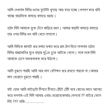
আমি দেখলাম দিদির গুদের ফুটোটা খুলছে আর বন্ধ হচ্ছে।খপখপ করে খাবি
খাচ্ছে বাড়াটাকে কামড়ে কামড়ে ধরছে।
হঠাৎ দিদি আমাকে বুকে টেনে জড়িয়ে ধরল। আমার বাড়াটা কামড়ে কামড়ে
তার ওপর দিদির গুদ খাবি খেতে লাগলো।
আমি দিদিকে জাপটে ধরে ঘপাত ঘপাত করে রাম ঠাপ দিতে লাগলাম হঠাত
দিদির বাচ্ছাদানির মুখে বাড়ার মুণ্ডি ঢুকে আটকে গেলো। সঙ্গে সঙ্গে দিদি
আমাকে চেপে অককককক করে উঠলো।
আমি বুঝতে পারছি আমি আর মাল বেশিক্ষন ধরে রাখতে পারবো না।আমার
মাল বেরোবে বুঝতে পারছি।
যাই হোক আমি মাইদুটো টিপতে টিপতে ঠোঁটে ঠোঁট ঘষে বোনের কানে আস্তে
করে বললাম-এই দিদি আমার এবার বেরোবেকোথায় ফেলবো ?? বাইরে ফেলে
দিই ??? নাকি……………..