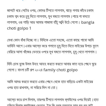
জাপটে ধরে পেটের ওপর, কোমর টিপতে লাগলাম, ঘাড়ে গলায় কাঁধে চকাম
চকাম শব্দ করে চুমু দিতে লাগলাম, মুখ ঘষতে লাগলাম।পায়ে পা ঘসতে
লাগলাম, ওর শাড়ি আর আমার পাজামা হাঁটু অব্দি উঠে গেলো। bangla
choti golpo 1
মেধা কোন বাঁধা দিচ্ছে না। দিদিকে এতো সহজে, এতো কাছে পাবো আমি
ভাবিনি আগে।এবার আস্তে করে গলাতে চুমু দিতে দিতে মাইয়ের উপচে ফুলে
বেরিয়ে আসা খাঁজের ভেতরে ওপরে মুখ ঘষতে লাগলাম, চুমু খেতে লাগলাম।
দিদি চোখ বুজে উমম উহহ আহহ করতে করতে আবার কাত হয়ে পেছন ঘুরে
গেলো। বাংলা চটি গল্প ২০২৪ family choti golpo
আমি আদর করতে করতে এবার পেছন থেকে হাত বাড়িয়ে একটা মাইয়ের
ওপর হাত রাখলাম, না সরিয়ে দিল না তো।
আস্তে করে চাপ দিলাম, তারপর টিপতে লাগলাম ব্লাউসের ওপর দিয়েই।হাত
ঢুকিয়ে দিলাম ব্লাউজের ভেতরে, ইস কি নরম তুলতুলে আর বড় বড় মাই,