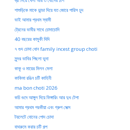
ব্রা নিয়ে খেলা আর ৩ ধোনের ঠাপ
শাশুড়িকে মাকে ডান্ডা দিয়ে যত জোরে পারিস চুদ
ভাই আমার প্রথম স্বামী
ট্রেনের ভাবীর সাথে চোদাচোদি
40 বছরের কামুকী দিদি
৭ গুদ চোদা ধোন family incest group choti
সুন্দর ভাবির পিছলা ভুদা
কাকু ও মায়ের মিলন মেলা
কাকিমা রঙিন চটি কাহিনী
ma bon choti 2026
কচি গুদে আঙ্গুল দিয়ে ফিঙ্গারিং আর দুধ টেপা
আমার প্রথম পরকীয়া এবং গ্রুপ সেক্স
টয়লেটে বোনের পোদ চোদা
বাথরুমে করার চটি গল্প