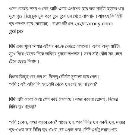
ওসব বোঝার সময় ও নেই,আমি এবার এপাশের দুধে ভরা মাইটা দুহাতে ধরে
মুখে পুরে নিয়ে চুক চুক করে চুষে চুষে দুধ খেতে লাগলাম।আহহহ কি মিষ্টি
দুধ গলগল করে বেরোচ্ছে। বাংলা চটি গল্প ২০২৪ family choti
golpo
দিদি চোখ খুলে আমার এইসব কাণ্ড দেখতে লাগলো। এবার অন্য মাইটা
মুখে নিয়ে বোনের দিকে তাকিয়ে চুষতে লাগলাম। নরম মাই বোঁটা সহ টেনে
টেনে ছেড়ে দিলাম।
কিন্ত কিছুই বের হল না, কিন্তু বোঁটাটা সুচালো হয়ে গেল।
আমি : এই এটার কি হল,এটা থেকে দুধ বের হয় না কেন?
দিদি: ওটা খোকা খেয়ে শেষ করে ফেলেছে।লজ্জা করেনা তোমার, নিজের
দিদির দুধ খাচ্ছো?
আমি : কেন, লজ্জা করবে কেন? মায়ের দুধ, আর দিদির দুধ একই দুধ, মায়ের
দুধ খাওয়া আর দিদির দুধ খাওয়া তো একই কথা।দিদি একটু লজ্জা পেয়ে