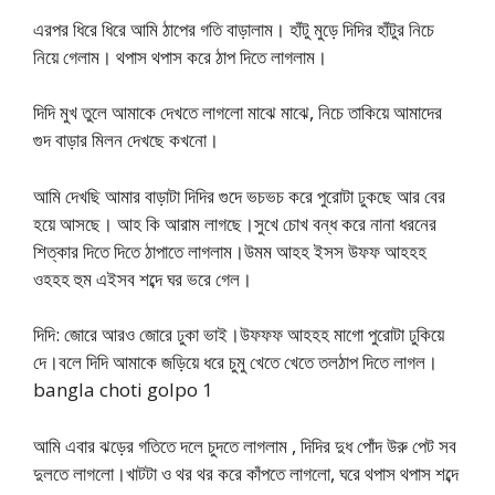
এরপর ধিরে ধিরে আমি ঠাপের গতি বাড়ালাম। হাঁটু মুড়ে দিদির হাঁটুর নিচে
নিয়ে গেলাম। থপাস থপাস করে ঠাপ দিতে লাগলাম।
দিদি মুখ তুলে আমাকে দেখতে লাগলো মাঝে মাঝে, নিচে তাকিয়ে আমাদের
গুদ বাড়ার মিলন দেখছে কখনো।
আমি দেখছি আমার বাড়াটা দিদির গুদে ভচভচ করে পুরোটা ঢুকছে আর বের
হয়ে আসছে। আহ কি আরাম লাগছে।সুখে চোখ বন্ধ করে নানা ধরনের
শিত্কার দিতে দিতে ঠাপাতে লাগলাম।উমম আহহ ইসস উফফ আহহহ
ওহহহ হুম এইসব শব্দে ঘর ভরে গেল।
দিদি: জোরে আরও জোরে ঢুকা ভাই।উফফফ আহহহ মাগো পুরোটা ঢুকিয়ে
দে।বলে দিদি আমাকে জড়িয়ে ধরে চুমু খেতে খেতে তলঠাপ দিতে লাগল।
bangla choti golpo 1
আমি এবার ঝড়ের গতিতে দলে চুদতে লাগলাম , দিদির দুধ পোঁদ উরু পেট সব
দুলতে লাগলো।খাটটা ও থর থর করে কাঁপতে লাগলো, ঘরে থপাস থপাস শব্দে