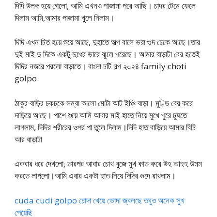
দিদি উলঙ্গ হয়ে গেলো, আমি এখনও পাজামা পরে আছি। চাদর টেনে ফেলে
দিলাম আমি,আমার পাজামা খুলে নিলাম।
দিদি এখন চিত হয়ে শুয়ে আছে, দুহাতে অল্প বালে ভরা গুদ ঢেকে আছে।তার
দুই মাই দু দিকে একটু দুধের ভারে ঝুলে পরেছে। আমার বাড়াটা বের হতেই
দিদির নজরে পরলো বাড়াতে। বাংলা চটি গল্প ২০২৪ family choti
golpo
ঠাকুর বাড়ির চকচকে লম্বা কালো মোটা আট ইঞ্চি বাড়া। মুণ্ডি বের করে
দাড়িয়ে আছে। পাশে শুয়ে আমি আবার মাই হাতে নিয়ে মুখে পুরে চুষতে
লাগলাম, দিদির শরীরের ওপর পা তুলে দিলাম।দিদি হাত বাড়িয়ে আমার বিচি
আর বাড়াটা
একবার ধরে দেখলো, তারপর আবার চোখ বুজে মুখ কাত করে উহ আহহ উমম
করতে লাগলো।আমি এবার একটা হাত নিয়ে দিদির গুদে রাখলাম।
cuda cudi golpo চোদা খেয়ে ভোদা জ্বলছে তবুও অনেক সুখ
পেয়েছি