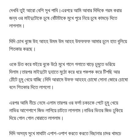
দেখবি তুই আরো বেশি সুখ পাবি।এরপরে আমি আবার দিদিকে গরম করার
জন্য ওর মাইদুটোকে চুষে বোঁটাটাকে মুখে পুরে নিয়ে চুষে কামড়ে দিতে
লাগলাম।
দিদি চোখ বুজে উহ আহহ উমম উম আহহ উফফফফ আমার চুলে হাত বুলিয়ে
শিতকার করছে।
ওকে চিত করে শুইয়ে বুকে উঠে মুখে গালে গলাতে ঘাড়ে চুমুতে ভরিয়ে
দিলাম।তারপর মাইদুটো দুহাতে মুঠো করে ধরে পকপক করে টিপছি আর
ঠোঁটে চুমু খেয়ে যাচ্ছি।দিদি আরামে উফফ আহহহ চোষো সোনা জোরে চোষো
বলে শিতকার দিতে লাগলো।
এরপর আমি নীচে নেমে এলাম তারপর ওর ফর্সা চকচকে পেটে চুমু খেয়ে
নাভির আশেপাশে জিভ লাগিয়ে চাটতে লাগলাম।নাভির ভিতর জিভ ঢুকিয়ে
দিয়ে গোল গোল ঘোরাতে লাগলাম।
দিদি অসহ্য সুখে মাথাটা এপাশ-ওপাশ করতে করতে বিছানার চাদর খামচে