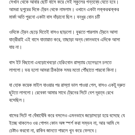
সেখান থেকে আবার ছোট বাসে করে সেই স্কুলের গন্তব্যে যেতে হবে।
আমরা দুপুরের দিকে ট্রেন থেকে নামলাম। ওখানে একটা লক্করঝক্কর
মার্কা অতি পুরনো একটা বাস দাঁড়ানো ছিল। বন্ধুর বোন চটি
ওদিকে ট্রেন ছেড়ে দিতেই বাসও ছাড়লো। বুঝতে পারলাম ট্রেনে আসা
যাত্রীরাই এই বাসে যাতায়াত করে, তাছাড়া অন্য কোনভাবে এদিকে আসা
যায় না।
বাস ইট বিছানো এবড়োখেবড়ো হেরিংবোন রাস্তায় হেলেদুলে চলতে
লাগলো। ভয় হলো আমরা ঠিকঠাক সময় মতো পৌঁছাতে পারবো কিনা।
যা হোক কয়েক মাইল যাওয়ার পর রাস্তা ভাল পাওয়া গেল, বাসও একটু দ্রুত
ছুটতে লাগলো। রেবেকা আমার সাথে ট্রেনের সিটে বেশ দূরত্ব রেখে
বসেছিল।
বাসের সিটে গা ঘেঁষাঘেঁষি করে বসলেও এমনভাবে জড়োসড়ো হয়ে বসেছে যে
ইচ্ছে থাকলেও ওর গোপন কোন অঙ্গ স্পর্শ করা সম্ভব না, আর আমি সে
চেষ্টাও করবো না, রাকিব জানতে পারলে খুন করে ফেলবে।