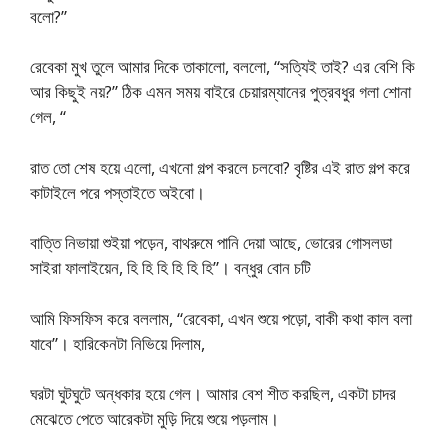
বলো?”
রেবেকা মুখ তুলে আমার দিকে তাকালো, বললো, “সত্যিই তাই? এর বেশি কি
আর কিছুই নয়?” ঠিক এমন সময় বাইরে চেয়ারম্যানের পুত্রবধুর গলা শোনা
গেল, “
রাত তো শেষ হয়ে এলো, এখনো গল্প করলে চলবো? বৃষ্টির এই রাত গল্প করে
কাটাইলে পরে পস্তাইতে অইবো।
বাত্তি নিভায়া শুইয়া পড়েন, বাথরুমে পানি দেয়া আছে, ভোরের গোসলডা
সাইরা ফালাইয়েন, হি হি হি হি হি হি”। বন্ধুর বোন চটি
আমি ফিসফিস করে বললাম, “রেবেকা, এখন শুয়ে পড়ো, বাকী কথা কাল বলা
যাবে”। হারিকেনটা নিভিয়ে দিলাম,
ঘরটা ঘুটঘুটে অন্ধকার হয়ে গেল। আমার বেশ শীত করছিল, একটা চাদর
মেঝেতে পেতে আরেকটা মুড়ি দিয়ে শুয়ে পড়লাম।