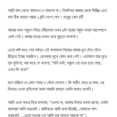
আমি বাস থেকে নামলেও ও নামলো না। নিকটস্থ বাজার থেকে মিস্ত্রি এনে
বাস ঠিক করতে প্রায় ২ ঘন্টা লেগে গেল। বন্ধুর বোন চটি
আমরা যখন স্কুলে গিয়ে পৌঁছালাম তখন ৬টা বাজে! স্কুল বন্ধ! আশেপাশে
কেউ নেই। মাথার মধ্যে বনবন করে ঘুড়তে লাগলো।
এতো কষ্ট করে শেষ পর্যন্ত এই ফলাফল! নিজের মাথার চুল টেনে টেনে
ছিঁড়তে ইচ্ছে করছিল। রেবেকার মুখে কোন কথা নেই। এতক্ষনে তার মুখে
শব্দ ফুটলো, দয়া করে সে বললো, “মনি ভাই, স্কুল তো বন্ধ হয়ে গেছে,
এখন কি হবে?”
মনে হচ্ছিল যে কোন সময় ও কেঁদে ফেলবে। কি কঠিন মেয়ে রে বাবা, ওর
ভিতরে এতো দুশ্চিনআ অথব সারাটা রাস্তা একটা কথাও বলেনি।
আমি ওকে অভয় দিয়ে বললাম, “ভেবো না, আমার উপরে ভরসা রাখো, একটা
ব্যবস্থা আমি করবোই। রাকিবকে আমি কথা দিয়েছি, তোমাকে পাশ
করাবোই….এতো সহজে তো আমি হার মানতে পারবো না”।