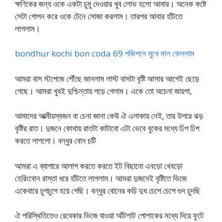
ক্ষণিকের জন্য ওকে একটা চুমু দেওয়ার খুব লোভ হলো আমার। অনেক কষ্টে
সেটা গোপন করে ওকে টেনে সোজা করলাম। তারপর আবার হাঁটতে
লাগলাম।
bondhur kochi bon coda 69 পজিশনে মুখে মাল ফেললাম
আমরা বাস স্টপেজে পৌঁছে জানলাম লাস্ট বাসটা বৃষ্টি আসার আগেই ছেড়ে
গেছে। আমরা খুবই দুশ্চিন্তায় পড়ে গেলাম। একে তো অচেনা জায়গা,
আমাদের আত্মীয়স্বজন বা চেনা জানা কেউ ঐ এলাকায় নেই, তার উপরে ঝড়
বৃষ্টির রাত। দুজনে কোথায় রাতটা কাটাবো এটা ভেবে বুকের মধ্যে ঢিপ ঢিপ
করতে লাগলো। বন্ধুর বোন চটি
আমরা এ ব্যাপারে আলাপ করতে করতে ইট বিছানো এবড়ো খেবড়ো
হেরিংবোন রাস্তা ধরে হাঁটতে লাগলাম। আমরা দুজনেই বৃষ্টিতে ভিজে
একেবারে চুপচুপে হয়ে গেছি। বন্ধুর বোনের কচি দুধ চেপে চেপে গুদ চুদছি
ঐ পরিস্থিতিতেও রেবেকার ভিজে যাওয়া আঁটশাট পোশাকের মধ্যে দিয়ে ফুটে