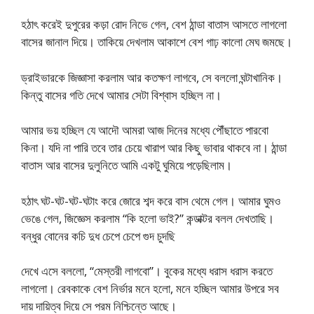
হঠাৎ করেই দুপুরের কড়া রোদ নিভে গেল, বেশ ঠান্ডা বাতাস আসতে লাগলো
বাসের জানাল দিয়ে। তাকিয়ে দেখলাম আকাশে বেশ গাঢ় কালো মেঘ জমছে।
ড্রাইভারকে জিজ্ঞাসা করলাম আর কতক্ষণ লাগবে, সে বললো ঘন্টাখানিক।
কিন্তু বাসের গতি দেখে আমার সেটা বিশ্বাস হচ্ছিল না।
আমার ভয় হচ্ছিল যে আদৌ আমরা আজ দিনের মধ্যে পৌঁছাতে পারবো
কিনা। যদি না পারি তবে তার চেয়ে খারাপ আর কিছু ভাবার থাকবে না। ঠান্ডা
বাতাস আর বাসের দুলুনিতে আমি একটু ঘুমিয়ে পড়েছিলাম।
হঠাৎ ঘট-ঘট-ঘট-ঘটাং করে জোরে শব্দ করে বাস থেমে গেল। আমার ঘুমও
ভেঙে গেল, জিজ্ঞেস করলাম “কি হলো ভাই?” কন্ডাক্টর বলল দেখতাছি।
বন্ধুর বোনের কচি দুধ চেপে চেপে গুদ চুদছি
দেখে এসে বললো, “মেস্তরী লাগবো”। বুকের মধ্যে ধরাস ধরাস করতে
লাগলো। রেবকাকে বেশ নির্ভার মনে হলো, মনে হচ্ছিল আমার উপরে সব
দায় দায়িত্ব দিয়ে সে পরম নিশ্চিন্তে আছে।