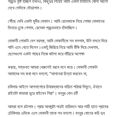
প্রচন্ড বৃষ্টি হচ্ছিল তখনও, কিছুদুর গিয়েই আমি একটা টিমটিমে ঘোলা আলো
দেখে সেদিকে দৌড়ালাম।
পৌঁছে দেখি একটা মুদীর দোকান। আমি রেবেকাকে নিয়ে সোজা দোকানের
ভিতরে ঢুকে গেলাম, রেবেকা প্রচন্ডভাবে হাঁফাচ্ছিল।
দোকানী লোকটা বেশ বয়স্ক, আমি দোকানীকে সব বললাম, উনি বসতে দিয়ে
পানি এনে খেতে দিলেন।একটু জিরিয়ে নিয়ে আমি উঁকি দিয়ে দেখলাম,
ছেলেগুলো একটা গাছের নিজে জটলা করে দাঁড়িয়ে অপেক্ষা
করছে, সম্ভবত আমরা বেরুলেই ধরবে মনে করে। দোকানী লোকটা
আমাদের সব কথা শুনে বললো, “আপনেরা চিন্তা করবেন না,
চকিদার আইলে আপনাগোরে চিযারম্যানের বাড়িত পাঠায়া দিমুনে, ঐহানে
রাইতটা কাডায়া ভুরে যাইবেন গিয়া”। বন্ধুর বোন চটি
আমরা বসে রইলাম। প্রায় আধাঘন্টা পরেই হারিকনে আর লাঠি হাতে গ্রামের
চৌকিদার এদিকে এলে দোকানী তাকে সব বললো। বন্ধুর বোনের কচি দুধ