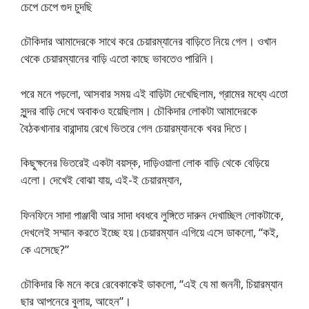
চেপে চেপে গুদ চুদছি
চৌকিদার আমাদেরকে সাথে করে চেয়ারম্যানের বাড়িতে নিয়ে গেল। ওখান
থেকে চেয়ারম্যানের বাড়ি এতো কাছে ভাবতেও পারিনি।
পরে মনে পড়লো, আসবার সময় এই বাড়িটা দেখেছিলাম, গ্রামের মধ্যে এতো
সুন্দর বাড়ি দেখে অবাকও হয়েছিলাম। চৌকিদার লোকটা আমাদেরকে
বৈঠকখানার বারান্দায় রেখে ভিতরে গেল চেয়ারম্যানকে খবর দিতে।
কিছুক্ষনের ভিতরেই একটা বয়স্ক, দাড়িওয়ালা লোক বাড়ি থেকে বেড়িয়ে
এলো। দেখেই বোঝা যায়, এই-ই চেয়ারম্যান,
ফিনফিনে সাদা পাঞ্জাবী আর সাদা ধবধবে লুঙ্গিতে দারুন দেখাচ্ছিল লোকটাকে,
দেখলেই সম্মান করতে ইচ্ছে হয়।চেয়ারম্যান এগিয়ে এসে ডাকলো, “কই,
কে এসেছে?”
চৌকিদার কি মনে করে রেবেকাকেই ডাকলো, “এই যে মা জননী, চিয়ারম্যান
ছার আপনেরে বুলায়, আহেন”।