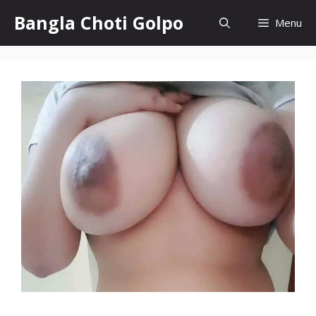
Skip
Bangla Choti Golpo
Menu
to
content