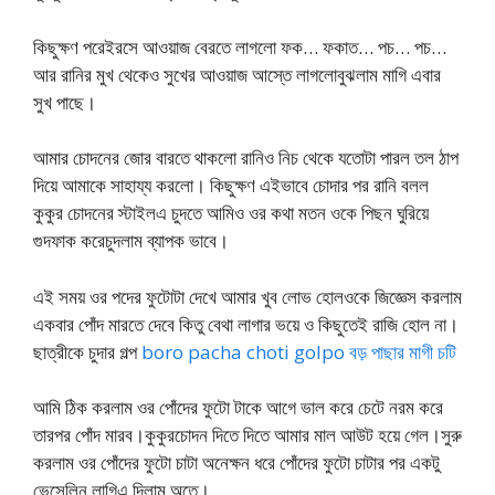
কিছুক্ষণ পরেইরসে আওয়াজ বেরতে লাগলো ফক… ফকাত… পচ… পচ…
আর রানির মুখ থেকেও সুখের আওয়াজ আস্তে লাগলোবুঝলাম মাগি এবার
সুখ পাছে।
আমার চোদনের জোর বারতে থাকলো রানিও নিচ থেকে যতোটা পারল তল ঠাপ
দিয়ে আমাকে সাহায্য করলো। কিছুক্ষণ এইভাবে চোদার পর রানি বলল
কুকুর চোদনের স্টাইলএ চুদতে আমিও ওর কথা মতন ওকে পিছন ঘুরিয়ে
গুদফাক করেচুদলাম ব্যাপক ভাবে।
এই সময় ওর পদের ফুটোটা দেখে আমার খুব লোভ হোলওকে জিজ্ঞেস করলাম
একবার পোঁদ মারতে দেবে কিতু বেথা লাগার ভয়ে ও কিছুতেই রাজি হোল না।
ছাত্রীকে চুদার গল্প
boro pacha choti golpo বড় পাছার মাগী চটি
আমি ঠিক করলাম ওর পোঁদের ফুটো টাকে আগে ভাল করে চেটে নরম করে
তারপর পোঁদ মারব।কুকুরচোদন দিতে দিতে আমার মাল আউট হয়ে গেল।সুরু
করলাম ওর পোঁদের ফুটো চাটা অনেক্ষন ধরে পোঁদের ফুটো চাটার পর একটু
ভেসেলিন লাগিএ দিলাম অতে।