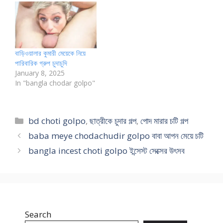
বাড়িওয়ালার কুমারী মেয়েকে নিয়ে
পারিবারিক গ্রুপ চুদাচুদি
January 8, 2025
In "bangla chodar golpo"
Categories
bd choti golpo
,
ছাত্রীকে চুদার গল্প
,
পোদ মারার চটি গল্প
baba meye chodachudir golpo বাবা আপন মেয়ে চটি
bangla incest choti golpo ইন্সেস্ট সেক্সের উৎসব
Search