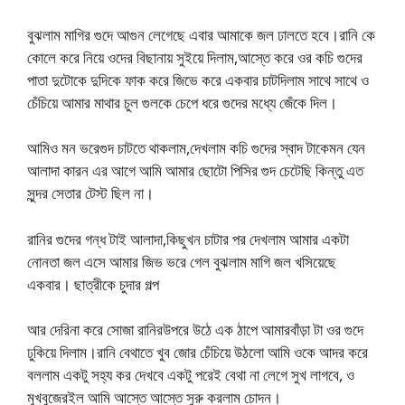
বুঝলাম মাগির গুদে আগুন লেগেছে এবার আমাকে জল ঢালতে হবে।রানি কে
কোলে করে নিয়ে ওদের বিছানায় সুইয়ে দিলাম,আস্তে করে ওর কচি গুদের
পাতা দুটোকে দুদিকে ফাক করে জিভে করে একবার চাটদিলাম সাথে সাথে ও
চেঁচিয়ে আমার মাথার চুল গুলকে চেপে ধরে গুদের মধ্যে জেঁকে দিল।
আমিও মন ভরেগুদ চাটতে থাকলাম,দেখলাম কচি গুদের স্বাদ টাকেমন যেন
আলাদা কারন এর আগে আমি আমার ছোটো পিসির গুদ চেটেছি কিন্তু এত
সুন্দর সেতার টেস্ট ছিল না।
রানির গুদের গন্ধ টাই আলাদা,কিছুখন চাটার পর দেখলাম আমার একটা
নোনতা জল এসে আমার জিভ ভরে গেল বুঝলাম মাগি জল খসিয়েছে
একবার। ছাত্রীকে চুদার গল্প
আর দেরিনা করে সোজা রানিরউপরে উঠে এক ঠাপে আমারবাঁড়া টা ওর গুদে
ঢুকিয়ে দিলাম।রানি বেথাতে খুব জোর চেঁচিয়ে উঠলো আমি ওকে আদর করে
বললাম একটু সহ্য কর দেখবে একটু পরেই বেথা না লেগে সুখ লাগবে, ও
মুখবুজেরইল আমি আস্তে আস্তে সুরু করলাম চোদন।