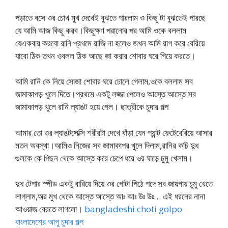
পড়াতে বসে ওর চোখ মুখ দেখেই বুঝতে পারলাম ও কিছু টা বুঝতেই পারছে
যে আমি আজ কিছু করব।কিছুক্ষণ পরানোর পর আমি ওকে বললাম
যেএকবার করবো রানি প্রথমে রাজি না হলেও জখন আমি রাগ করে বেরিয়ে
যাবো ঠিক তখন ওবলল ঠিক আছে জা করার শোবার ঘরে গিয়ে করতে।
আমি রানি কে নিয়ে সোজা শোবার ঘরে চোলে গেলাম,ওকে বললাম সব
জামাকাপড় খুলে দিতে।প্রথমে একটু লজ্জা পেলেও আস্তে আস্তে সব
জামাকাপড় খুলে রানি ল্যাঙট হয়ে গেল। ছাত্রীকে চুদার গল্প
আমার তো ওর ল্যাঙটসেক্সি শরীরটা দেখে বাঁড়া যেন প্যান্ট ফেটেবেরিয়ে আসার
মতন অবস্থা।আমিও নিজের সব জামাকাপর খুলে দিলাম,রানির কচি দুধ
গুলকে কে পিছন থেকে আস্তে করে চেপে ধরে ওর ঘাড়ে চুমু খেলাম।
দুধ টেপার স্পীড একটু বারিয়ে দিয়ে ওর গোটা পিঠে পদে সব জায়গায় চুমু খেতে
লাগ্লাম,অর মুখ থেকে আস্তে আস্তে আঃ আঃ উঃ উঃ… এই ধরনের নানা
আওয়াজ বেরতে লাগলো।
bangladeshi choti golpo
বাংলাদেশের আপু চুদার গল্প