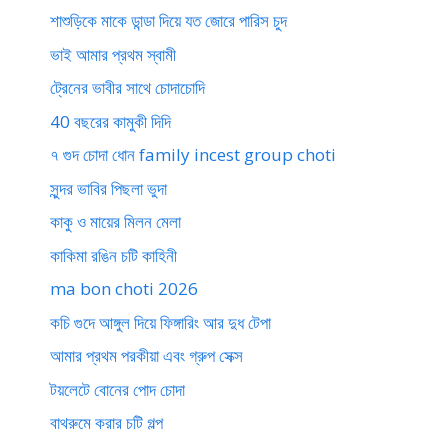
শাশুড়িকে মাকে ডান্ডা দিয়ে যত জোরে পারিস চুদ
ভাই আমার প্রথম স্বামী
ট্রেনের ভাবীর সাথে চোদাচোদি
40 বছরের কামুকী দিদি
৭ গুদ চোদা ধোন family incest group choti
সুন্দর ভাবির পিছলা ভুদা
কাকু ও মায়ের মিলন মেলা
কাকিমা রঙিন চটি কাহিনী
ma bon choti 2026
কচি গুদে আঙ্গুল দিয়ে ফিঙ্গারিং আর দুধ টেপা
আমার প্রথম পরকীয়া এবং গ্রুপ সেক্স
টয়লেটে বোনের পোদ চোদা
বাথরুমে করার চটি গল্প