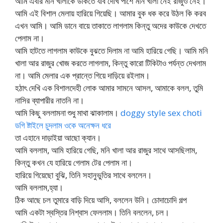
আমি এবার মনি খালাকে ডাকতে যাব দেখি পাশে মনি খালা নেই রাজুও নেই।
আমি এই বিশাল মেলায় হারিয়ে গিয়েছি। আমার বুক ধক করে উঠল কি করব
এখন আমি। আমি ডানে বায়ে তাকাতে লাগলাম কিন্তু অদের কাউকে দেখতে
পেলাম না।
আমি হাটতে লাগলাম কাউকে বুঝতে দিলাম না আমি হারিয়ে গেছি। আমি মনি
খালা আর রাজুর খোজ করতে লাগলাম, কিন্তু কারো টিকিটাও পর্যন্ত দেখলাম
না। আমি মেলার এক প্রান্তে গিয়ে দাড়িয়ে রইলাম।
হঠাৎ দেখি এক বিশালদেহী লোক আমার সামনে আসল, আমাকে বলল, তুমি
নাসির ব্যাপারীর নাতনি না।
আমি কিছু বললামনা শুধু মাথা ঝাকালাম।
doggy style sex choti
ডগি ষ্টাইলে চুদলাম ওকে অনেক্ষন ধরে
তা এহানে দাড়াইয়া আছো ক্যান।
আমি বললাম, আমি হারিয়ে গেছি, মনি খালা আর রাজুর সাথে আসছিলাম,
কিন্তু কখন যে হারিয়ে গেলাম টের পেলাম না।
হারিয়ে গিয়েছো বুঝি, তিনি সহানুভুতির সাথে বললেন।
আমি বললাম,হ্যা।
ঠিক আছে চল তুমারে বাড়ি দিয়ে আসি, বললেন উনি। চোদাচোদি গল্প
আমি একটা স্বস্তির নিশ্বাস ফেললাম। তিনি বললেন, চল।