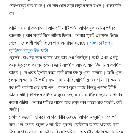
মোহগ্রস্ত করে রাখল। সে তার ধোন নাড়া চাড়া করতে রাখল। চোদাচোদি
গল্প
আমি এবার না করলাম না আমার টি-শার্ট আমি আমার বুক বরাবর পর্যন্ত
আনলাম। আর স্কার্ট নিচে নামিয়ে দিলাম। আমার প্যান্টি এতক্ষনে ভিজে
গেছে। গোলাপী প্যান্টি ভিজে গাড় রঙ ধারন করেছে।
বাংলা চটি গল্প –
প্রতিমার কামুক উরু দুটো
ছেলেটা চোখ বড় করে আমার থাই আর পেট গিলছিল। আমি এখন একটু
অস্বস্তি বোধ করলাম কেমন জানি লাগছিল আমার, মাথা ঝিম ঝিম করছিল
আমার। সে এবার ইশারা করল বাকী জামা কাপড় খুলে ফেলতে। আমি খুলে
ফেললাম আমার টি-শার্ট। যখন বাসায় থাকি,আমি নিচে ব্রা পড়িনা। আমার
বড় মাই লাফিয়ে বের হয়ে এল। হালকা ঝুলে আছে কিন্তু এখনো টাইট
আমার মাই। নিপলের সাইজ আঙ্গুরের মত, আর এক ইঞ্ছি চওড়া তার পাশের
কালো এরিয়া। আমার মাইয়ে আমার হাত ছাড়া আর কারো হাত পড়েনি, তাই
টাইট।
দেখলাম ছেলেটা হা করে আমার শরীর দেখছে, আমার অস্বস্তি চরম পর্যায়
চলে গেল, আবার আনন্দ ও লাগছিল বুঝতে পারছিলাম আমার থাইয়ের ফাক
দিয়ে আমার ভোদার রস চুইয়ে চুইয়ে পড়ছিল। ছেলেটা দেখলাম আমার দিকে