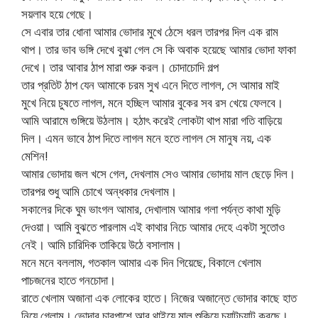
সয়লাব হয়ে গেছে।
সে এবার তার ধোনা আমার ভোদার মুখে ঠেসে ধরল তারপর দিল এক রাম
থাপ। তার ভাব ভঙ্গি দেখে বুঝা গেল সে কি অবাক হয়েছে আমার ভোদা ফাকা
দেখে। তার আবার ঠাপ মারা শুরু করল। চোদাচোদি গল্প
তার প্রতিট ঠাপ যেন আমাকে চরম সুখ এনে দিতে লাগল, সে আমার মাই
মুখে নিয়ে চুষতে লাগল, মনে হচ্ছিল আমার বুকের সব রস খেয়ে ফেলবে।
আমি আরামে গুঙ্গিয়ে উঠলাম। হঠাৎ করেই লোকটা থাপ মারা গতি বাড়িয়ে
দিল। এমন ভাবে ঠাপ দিতে লাগল মনে হতে লাগল সে মানুষ নয়, এক
মেশিন!
আমার ভোদায় জল খসে গেল, দেখলাম সেও আমার ভোদায় মাল ছেড়ে দিল।
তারপর শুধু আমি চোখে অন্ধকার দেখলাম।
সকালের দিকে ঘুম ভাংগল আমার, দেখালাম আমার গলা পর্যন্ত কাথা মুড়ি
দেওয়া। আমি বুঝতে পারলাম এই কাথার নিচে আমার দেহে একটা সুতোও
নেই। আমি চারিদিক তাকিয়ে উঠে বসালাম।
মনে মনে বললাম, গতকাল আমার এক দিন গিয়েছে, বিকালে খেলাম
পাচজনের হাতে গনচোদা।
রাতে খেলাম অজানা এক লোকের হাতে। নিজের অজান্তে ভোদার কাছে হাত
নিয়ে গেলাম। ভোদার চারপাশে আর থাইয়ে মাল শুকিয়ে চ্যাটচ্যাট করছে।