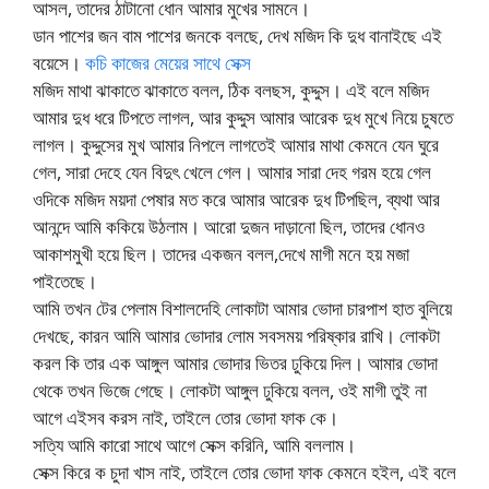
আসল, তাদের ঠাটানো ধোন আমার মুখের সামনে।
ডান পাশের জন বাম পাশের জনকে বলছে, দেখ মজিদ কি দুধ বানাইছে এই
বয়েসে।
কচি কাজের মেয়ের সাথে সেক্স
মজিদ মাথা ঝাকাতে ঝাকাতে বলল, ঠিক বলছস, কুদ্দুস। এই বলে মজিদ
আমার দুধ ধরে টিপতে লাগল, আর কুদ্দুস আমার আরেক দুধ মুখে নিয়ে চুষতে
লাগল। কুদ্দুসের মুখ আমার নিপলে লাগতেই আমার মাথা কেমনে যেন ঘুরে
গেল, সারা দেহে যেন বিদুৎ খেলে গেল। আমার সারা দেহ গরম হয়ে গেল
ওদিকে মজিদ ময়দা পেষার মত করে আমার আরেক দুধ টিপছিল, ব্যথা আর
আনন্দে আমি ককিয়ে উঠলাম। আরো দুজন দাড়ানো ছিল, তাদের ধোনও
আকাশমুখী হয়ে ছিল। তাদের একজন বলল,দেখে মাগী মনে হয় মজা
পাইতেছে।
আমি তখন টের পেলাম বিশালদেহি লোকাটা আমার ভোদা চারপাশ হাত বুলিয়ে
দেখছে, কারন আমি আমার ভোদার লোম সবসময় পরিষ্কার রাখি। লোকটা
করল কি তার এক আঙ্গুল আমার ভোদার ভিতর ঢুকিয়ে দিল। আমার ভোদা
থেকে তখন ভিজে গেছে। লোকটা আঙ্গুল ঢুকিয়ে বলল, ওই মাগী তুই না
আগে এইসব করস নাই, তাইলে তোর ভোদা ফাক কে।
সত্যি আমি কারো সাথে আগে সেক্স করিনি, আমি বললাম।
সেক্স কিরে ক চুদা খাস নাই, তাইলে তোর ভোদা ফাক কেমনে হইল, এই বলে