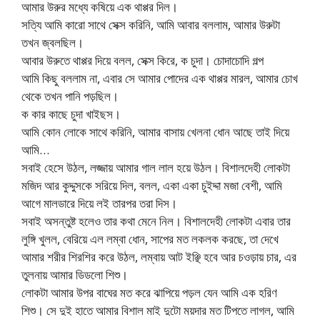
আমার উরুর মধ্যে কষিয়ে এক থাপ্পর দিল।
সত্যি আমি কারো সাথে সেক্স করিনি, আমি আবার বললাম, আমার উরুটা
তখন জ্বলছিল।
আবার উরুতে থাপ্পর দিয়ে বলল, সেক্স কিরে, ক চুদা। চোদাচোদি গল্প
আমি কিছু বললাম না, এবার সে আমার পোদের এক থাপ্পর মারল, আমার চোখ
থেকে তখন পানি পড়ছিল।
ক কার কাছে চুদা খাইছস।
আমি কোন লোকে সাথে করিনি, আমার বাসায় খেলনা ধোন আছে তাই দিয়ে
আমি…
সবাই হেসে উঠল, লজ্জায় আমার গাল লাল হয়ে উঠল। বিশালদেহী লোকটা
মজিদ আর কুদ্দুসকে সরিয়ে দিল, বলল, একা একা চুইদ্দা মজা বেশী, আমি
আগে মালডারে দিয়ে লই তারপর তরা দিস।
সবাই অসন্তুষ্ট হলেও তার কথা মেনে নিল। বিশালদেহী লোকটা এবার তার
লুঙ্গি খুলল, বেরিয়ে এল লম্বা ধোন, সাপের মত লকলক করছে, তা দেখে
আমার শরীর শিরশির করে উঠল, লম্বায় আট ইঞ্ছি হবে আর চওড়ায় চার, এর
তুলনায় আমার ডিডলো শিশু।
লোকটা আমার উপর বাঘের মত করে ঝাপিয়ে পড়ল যেন আমি এক হরিণ
শিশু। সে দুই হাতে আমার বিশাল মাই দুটো ময়দার মত টিপতে লাগল, আমি