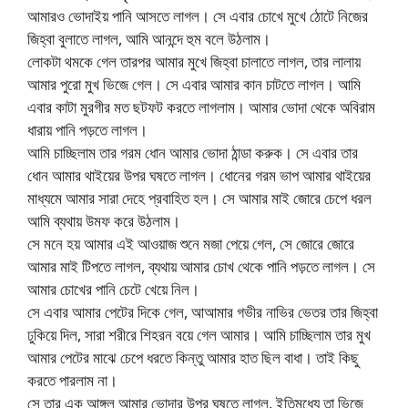
আমারও ভোদাইয় পানি আসতে লাগল। সে এবার চোখে মুখে ঠোটে নিজের
জিহ্বা বুলাতে লাগল, আমি আনন্দে হুম বলে উঠলাম।
লোকটা থমকে গেল তারপর আমার মুখে জিহ্বা চালাতে লাগল, তার লালায়
আমার পুরো মুখ ভিজে গেল। সে এবার আমার কান চাটতে লাগল। আমি
এবার কাটা মুরগীর মত ছটফট করতে লাগলাম। আমার ভোদা থেকে অবিরাম
ধারায় পানি পড়তে লাগল।
আমি চাচ্ছিলাম তার গরম ধোন আমার ভোদা ঠান্ডা করুক। সে এবার তার
ধোন আমার থাইয়ের উপর ঘষতে লাগল। ধোনের গরম ভাপ আমার থাইয়ের
মাধ্যমে আমার সারা দেহে প্রবাহিত হল। সে আমার মাই জোরে চেপে ধরল
আমি ব্যথায় উমফ করে উঠলাম।
সে মনে হয় আমার এই আওয়াজ শুনে মজা পেয়ে গেল, সে জোরে জোরে
আমার মাই টিপতে লাগল, ব্যথায় আমার চোখ থেকে পানি পড়তে লাগল। সে
আমার চোখের পানি চেটে খেয়ে নিল।
সে এবার আমার পেটের দিকে গেল, আআমার গভীর নাভির ভেতর তার জিহ্বা
ঢুকিয়ে দিল, সারা শরীরে শিহরন বয়ে গেল আমার। আমি চাচ্ছিলাম তার মুখ
আমার পেটের মাঝে চেপে ধরতে কিন্তু আমার হাত ছিল বাধা। তাই কিছু
করতে পারলাম না।
সে তার এক আঙ্গুল আমার ভোদার উপর ঘষতে লাগল, ইতিমধ্যে তা ভিজে