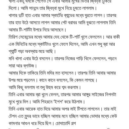
খালা একটু থমকে গেলেও সে এবার আমার মুখের ভিতর জ্বিহ্বা ঢুকিয়ে
দিলো। আমি সানন্দে তার জ্বিহ্বা মুখে নিয়ে চুষতে লাগলাম।
খালার দুটি হাত এবার আমার স্কার্টের ব্যান্ডের মধ্যে ঘুরতে লাগল। তারপর
তার হাত উঠে আসতে লাগল আমার পেট বরাবর আমি বুঝতে লাগলাম তিনি
আমার টি-শার্টটা উপরে নিয়ে আসছেন।
তিরিশ সেকেন্ডের মধ্যে আমার দেহ থেকে টি-শার্ট খুলে ফেললেন। আর বাকী
এক মিনিটের মধ্যে স্কার্টটাও খুলে ফেলে দিলেন, আমি এখন শুধু ব্রা আর
প্যান্টি পড়া অবস্থায় শুয়ে আছি।
মনি খালা এবার উঠে বসলেন। তারপর নিজের শাড়ি খিলে ফেললেন, পড়নে
সায়া আর ব্লাউজ।
আমার দিকে তাকিয়ে তিনি মদির মত হাসলেন। তারপর তিনি আবার আমার
উপর শুয়ে পড়লেন। কানে কানে বললেন, কি কেমন লাগছে।
আমি কিছু বললাম না শুধু উহুম করে শব্দ করলাম।
তিনি এবার আমার ব্রা খুলে ফেলল, তারপর আমার আঙ্গুর সাইজের নিপলটা
মুখে পুরে দিল। আমি শিহরনে ‘ইশশ’ করে উঠলাম।
তিনি এবার আরেক হাত দিয়ে আমার অপর মাই টিপতে লাগলেন। তার মাই
টেপন এত সুন্দর ভাবে হচ্ছিল আমার মনে হচ্ছিল আমার ভোদার মধ্যে কেউ
কামনার আগুন ধরে দিয়ে ছিল। চোদাচোদি গল্প