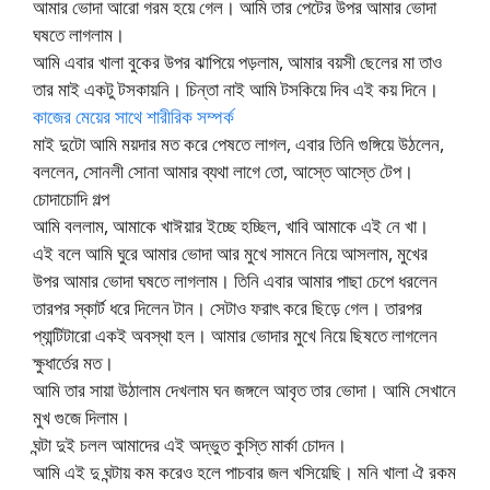
আমার ভোদা আরো গরম হয়ে গেল। আমি তার পেটের উপর আমার ভোদা
ঘষতে লাগলাম।
আমি এবার খালা বুকের উপর ঝাপিয়ে পড়লাম, আমার বয়সী ছেলের মা তাও
তার মাই একটু টসকায়নি। চিন্তা নাই আমি টসকিয়ে দিব এই কয় দিনে।
কাজের মেয়ের সাথে শারীরিক সম্পর্ক
মাই দুটো আমি ময়দার মত করে পেষতে লাগল, এবার তিনি গুঙ্গিয়ে উঠলেন,
বললেন, সোনলী সোনা আমার ব্যথা লাগে তো, আস্তে আস্তে টেপ।
চোদাচোদি গল্প
আমি বললাম, আমাকে খাঈয়ার ইচ্ছে হচ্ছিল, খাবি আমাকে এই নে খা।
এই বলে আমি ঘুরে আমার ভোদা আর মুখে সামনে নিয়ে আসলাম, মুখের
উপর আমার ভোদা ঘষতে লাগলাম। তিনি এবার আমার পাছা চেপে ধরলেন
তারপর স্কার্ট ধরে দিলেন টান। সেটাও ফরাৎ করে ছিড়ে গেল। তারপর
প্যান্টিটারো একই অবস্থা হল। আমার ভোদার মুখে নিয়ে ছিষতে লাগলেন
ক্ষুধার্তের মত।
আমি তার সায়া উঠালাম দেখলাম ঘন জঙ্গলে আবৃত তার ভোদা। আমি সেখানে
মুখ গুজে দিলাম।
ঘন্টা দুই চলল আমাদের এই অদ্ভুত কুস্তি মার্কা চোদন।
আমি এই দু ঘন্টায় কম করেও হলে পাচবার জল খসিয়েছি। মনি খালা ঐ রকম