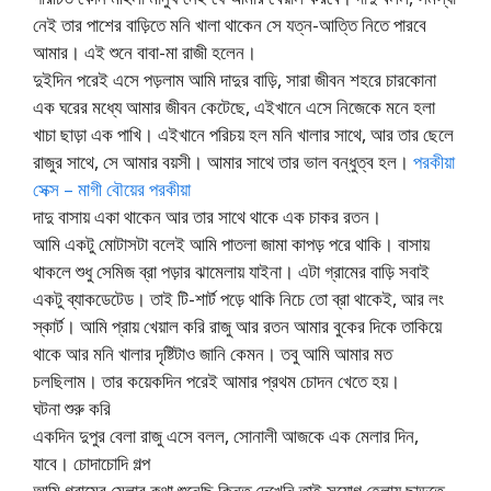
নেই তার পাশের বাড়িতে মনি খালা থাকেন সে যত্ন-আত্তি নিতে পারবে
আমার। এই শুনে বাবা-মা রাজী হলেন।
দুইদিন পরেই এসে পড়লাম আমি দাদুর বাড়ি, সারা জীবন শহরে চারকোনা
এক ঘরের মধ্যে আমার জীবন কেটেছে, এইখানে এসে নিজেকে মনে হলা
খাচা ছাড়া এক পাখি। এইখানে পরিচয় হল মনি খালার সাথে, আর তার ছেলে
রাজুর সাথে, সে আমার বয়সী। আমার সাথে তার ভাল বন্ধুত্ব হল।
পরকীয়া
সেক্স – মাগী বৌয়ের পরকীয়া
দাদু বাসায় একা থাকেন আর তার সাথে থাকে এক চাকর রতন।
আমি একটু মোটাসটা বলেই আমি পাতলা জামা কাপড় পরে থাকি। বাসায়
থাকলে শুধু সেমিজ ব্রা পড়ার ঝামেলায় যাইনা। এটা গ্রামের বাড়ি সবাই
একটু ব্যাকডেটেড। তাই টি-শার্ট পড়ে থাকি নিচে তো ব্রা থাকেই, আর লং
স্কার্ট। আমি প্রায় খেয়াল করি রাজু আর রতন আমার বুকের দিকে তাকিয়ে
থাকে আর মনি খালার দৃষ্টিটাও জানি কেমন। তবু আমি আমার মত
চলছিলাম। তার কয়েকদিন পরেই আমার প্রথম চোদন খেতে হয়।
ঘটনা শুরু করি
একদিন দুপুর বেলা রাজু এসে বলল, সোনালী আজকে এক মেলার দিন,
যাবে। চোদাচোদি গল্প
আমি গ্রামের মেলার কথা শুনেছি কিন্তু দেখেনি তাই সুযোগ হেলায় ছাড়তে