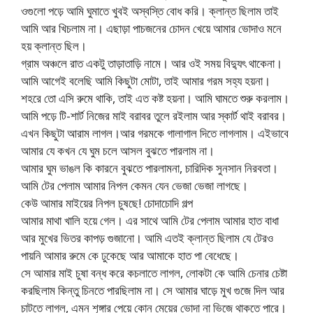
ওগুলো পড়ে আমি ঘুমাতে খুবই অস্বস্তি বোধ করি। ক্লান্ত ছিলাম তাই
আমি আর খিচলাম না। এছাড়া পাচজনের চোদন খেয়ে আমার ভোদাও মনে
হয় ক্লান্ত ছিল।
গ্রাম অঞ্চলে রাত একটু তাড়াতাড়ি নামে। আর ওই সময় বিদ্যুৎ থাকেনা।
আমি আগেই বলেছি আমি কিছুটা মোটা, তাই আমার গরম সহ্য হয়না।
শহরে তো এসি রুমে থাকি, তাই এত কষ্ট হয়না। আমি ঘামতে শুরু করলাম।
আমি পড়ে টি-শার্ট নিজের মাই বরাবর তুলে রইলাম আর স্কার্ট থাই বরাবর।
এখন কিছুটা আরাম লাগল।আর গরমকে গালাগাল দিতে লাগলাম। এইভাবে
আমার যে কখন যে ঘুম চলে আসল বুঝতে পারলাম না।
আমার ঘুম ভাঙল কি কারনে বুঝতে পারলামনা, চারিদিক সুনসান নিরবতা।
আমি টের পেলাম আমার নিপল কেমন যেন ভেজা ভেজা লাগছে।
কেউ আমার মাইয়ের নিপল চুষছে! চোদাচোদি গল্প
আমার মাথা খালি হয়ে গেল। এর সাথে আমি টের পেলাম আমার হাত বাধা
আর মুখের ভিতর কাপড় গুজানো। আমি এতই ক্লান্ত ছিলাম যে টেরও
পায়নি আমার রুমে কে ঢুকেছে আর আমাকে হাত পা বেধেছে।
সে আমার মাই চুষা বন্ধ করে কচলাতে লাগল, লোকটা কে আমি চেনার চেষ্টা
করছিলাম কিন্তু চিনতে পারছিলাম না। সে আমার ঘাড়ে মুখ গুজে দিল আর
চাটতে লাগল, এমন শৃঙ্গার পেয়ে কোন মেয়ের ভোদা না ভিজে থাকতে পারে।