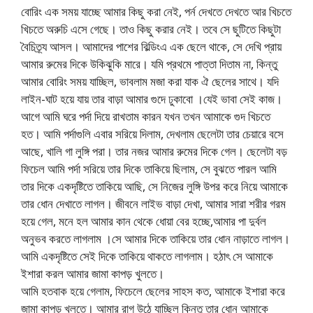
বোরিং এক সময় যাচ্ছে আমার কিছু করা নেই, পর্ন দেখতে দেখতে আর খিচতে
খিচতে অরুচি এসে গেছে। তাও কিছু করার নেই। তবে সে ছুটিতে কিছুটা
বৈচিত্র্য আসল। আমাদের পাশের বিল্ডিংএ এক ছেলে থাকে, সে দেখি প্রায়
আমার রুমের দিকে উকিঝুকি মারে। যমি প্রথমে পাত্তা দিতাম না, কিন্তু
আমার বোরিং সময় যাচ্ছিল, ভাবলাম মজা করা যাক ঐ ছেলের সাথে। যদি
লাইন-ঘাট হয়ে যায় তার বাড়া আমার গুদে ঢুকাবো ।যেই ভাবা সেই কাজ।
আগে আমি ঘরে পর্দা দিয়ে রাখতাম কারন যখন তখন আমাকে গুদ খিচতে
হত। আমি পর্দাগুলি এবার সরিয়ে দিলাম, দেখলাম ছেলেটা তার চেয়ারে বসে
আছে, খালি গা লুঙ্গি পরা। তার নজর আমার রুমের দিকে গেল। ছেলেটা বড়
ফিচেল আমি পর্দা সরিয়ে তার দিকে তাকিয়ে ছিলাম, সে বুঝতে পারল আমি
তার দিকে একদৃষ্টিতে তাকিয়ে আছি, সে নিজের লুঙ্গি উপর করে নিয়ে আমাকে
তার ধোন দেখাতে লাগল। জীবনে লাইভ বাড়া দেখা, আমার সারা শরীর গরম
হয়ে গেল, মনে হল আমার কান থেকে ধোয়া বের হচ্ছে,আমার পা দুর্বল
অনুভব করতে লাগলাম ।সে আমার দিকে তাকিয়ে তার ধোন নাড়াতে লাগল।
আমি একদৃষ্টিতে সেই দিকে তাকিয়ে থাকতে লাগলাম। হঠাৎ সে আমাকে
ইশারা করল আমার জামা কাপড় খুলতে।
আমি হতবাক হয়ে গেলাম, ফিচেলে ছেলের সাহস কত, আমাকে ইশারা করে
জামা কাপড় খুলতে। আমার রাগ উঠে যাচ্ছিল কিন্তু তার ধোন আমাকে