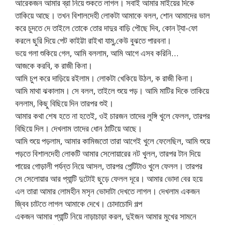
আরেকজন আমার ব্রা নিয়ে শুকতে লাগল। সবাই আমার মাইয়ের দিকে
তাকিয়ে আছে। তখন বিশালদেহী লোকটা আমাকে বলল, শোন আমাদের ভাল
করে চুদতে দে তাইলে তোকে তোর দাদুর বাড়ি পৌছে দিব, কোন ট্যা-ফো
করলে ছুরি দিয়ে পেট কাইট্টা রাইখা যামু,কেউ বুঝতে পারবনা।
ভয়ে গলা শুকিয়ে গেল, আমি বললাম, আমি আগে এসব করিনি…
আজকে করবি, ক রাজী কিনা।
আমি চুপ করে দাড়িয়ে রইলাম। লোকটা খেকিয়ে উঠল, ক রাজী কিনা।
আমি মাথা ঝকালাম। সে বলল, তাইলে শুয়ে পড়। আমি মাটির দিকে তাকিয়ে
বললাম, কিছু বিছিয়ে দিন তারপর শুই।
আমার কথা শেষ হতে না হতেই, ওই চারজন তাদের লুঙ্গি খুলে ফেলল, তারপর
বিছিয়ে দিল। দেখলাম তাদের ধোন ঠাটিয়ে আছে।
আমি শুয়ে পড়লাম, আমার কামিজতো তারা আগেই খুলে ফেলেছিল, আমি শুয়ে
পড়তে বিশালদেহী লোকটি আমার সেলোয়ারের নট খুলল, তারপর টান দিয়ে
পায়ের গোড়ালী পর্যন্ত নিয়ে আসল, তারপর পেন্টিটাও খুলে ফেলল। তারপর
সে সেলোয়ার আর প্যান্টি দুটোই ছুড়ে ফেলল দূরে। আমার ভোদা বের হয়ে
এল তারা আমার লোমহীন মসৃন ভোদাটা দেখতে লাগল। দেখলাম একজন
জ্বিব চাটতে লাগল আমাকে দেখে। চোদাচোদি গল্প
একজন আমার প্যান্টি নিয়ে নাড়াচাড়া করল, দুইজন আমার মুখের সামনে