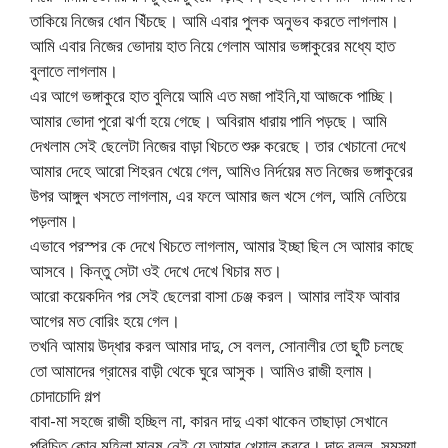
তাকিয়ে নিজের ধোন খিঁচছে। আমি এবার পুলক অনুভব করতে লাগলাম।
আমি এবার নিজের ভোদায় হাত নিয়ে গেলাম আমার ভঙ্গাকুরের মধ্যে হাত
বুলাতে লাগলাম।
এর আগে ভঙ্গাকুরে হাত বুলিয়ে আমি এত মজা পাইনি,যা আজকে পাচ্ছি।
আমার ভোদা পুরো ঝর্ণা হয়ে গেছে। অবিরাম ধারায় পানি পড়ছে। আমি
দেখলাম সেই ছেলেটা নিজের বাড়া খিচতে শুরু করেছে। তার খেচানো দেখে
আমার দেহে আরো শিহরন খেয়ে গেল, আমিও নির্দয়ের মত নিজের ভঙ্গাকুরের
উপর আঙ্গুল খসতে লাগলাম, এর ফলে আমার জল খসে গেল, আমি নেতিয়ে
পড়লাম।
এভাবে পরস্পর কে দেখে খিচতে লাগলাম, আমার ইচ্ছা ছিল সে আমার কাছে
আসবে। কিন্তু সেটা ওই দেখে দেখে খিচার মত।
আরো কয়েকদিন পর সেই ছেলেরা বাসা চেঞ্জ করল। আমার লাইফ আবার
আগের মত বোরিং হয়ে গেল।
তখনি আমায় উদ্ধার করল আমার দাদু, সে বলল, সোনালীর তো ছুটি চলছে
তো আমাদের গ্রামের বাড়ী থেকে ঘুরে আসুক। আমিও রাজী হলাম।
চোদাচোদি গল্প
বাবা-মা সহজে রাজী হচ্ছিল না, কারন দাদু একা থাকেন তাছাড়া সেখানে
পরিচিত কোন মহিলা মানুষ নেই যে আমার খেয়াল করবে। দাদু বলল, সমস্যা