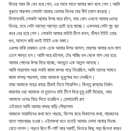
ভিতর গরম কি যেন বয়ে গেল, এর সাথে সাথে আমার জল খসে গেল। আমি
বুঝতে পারলাম লোকটা আমার ভোদার ভিতর তার বীর্য ত্যাগ করেছে।
বিশালদেহি লোকটা আ্মার উপর শুয়ে রইল, তার ধোন এখনো আমার গুদের
ভিতর, তবে সেটা আস্তে আস্তে ছোট হয়ে যাচ্ছে। একসময় সেটা পুচ শব্দ
করে বের হয়ে গেল। লোকটা আমার মাইটা টিপে বলল, ভীষন টাইট তোর
গুদ, আসলে কচি গুদই টাইট এবং মজা।
এরপর বাকি চারজন একে একে আমার উপর আসল, তারপর আমার গুদে মাল
ঢেলে ক্ষান্ত হল। আমি শুয়ে রইলাম, টের পাচ্ছি গুদ থেকে মাল বের হয়ে
আমার পোদের উপর দিয়ে যাচ্ছে, অদ্ভুত এক আনন্দ আসছে।
আমি দাড়ালাম অরা সবাই জামা কাপর পড়ে নিয়েছিল, আমি তাদের সামনে
জামা কাপড় পড়লাম, তারা আমাকে ভুবুক্ষের মত দেখছিল।
তারা আমাকে দাদুর কাছে ঠিকই নিতে গিয়েগিল। কিন্তু রাস্তার নির্জন
জায়গায় ওরা আমাকে না চুদলেও মাই টিপে দিয়ে চুমু-চাটি দিয়েছে, আর
আমাকে ওদের খিচে দিতে হয়েছিল। চোদাচোদি গল্প
এইভাবে আমি আমার দাদার বাড়ি পৌছালাম
আজকে সারাদিনের কথা মনে পড়ছে, বিশেষ করে বিকালের কথা, পাচজনের
হাতে গ্যাংব্যাঙ হওয়া। এইমকথা মনে হতেই আমার ভোদা আবার ভিজে
যেতে লাগল। পড়নে ছিল টি-শার্ট আর স্কার্ট, ভিতরে কিছু পড়া ছিলনা কারন