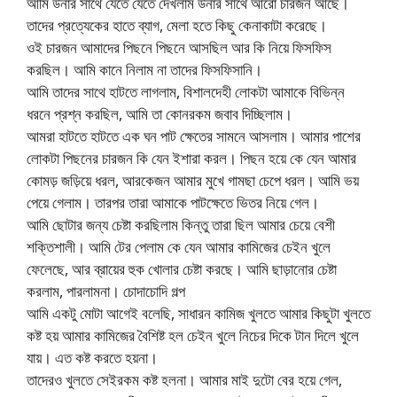
আমি উনার সাথে যেতে যেতে দেখলাম উনার সাথে আরো চারজন আছে।
তাদের প্রত্যেকের হাতে ব্যাগ, মেলা হতে কিছু কেনাকাটা করেছে।
ওই চারজন আমাদের পিছনে পিছনে আসছিল আর কি নিয়ে ফিসফিস
করছিল। আমি কানে নিলাম না তাদের ফিসফিসানি।
আমি তাদের সাথে হাটতে লাগলাম, বিশালদেহী লোকটা আমাকে বিভিন্ন
ধরনে প্রশ্ন করছিল, আমি তা কোনরকম জবাব দিচ্ছিলাম।
আমরা হাটতে হাটতে এক ঘন পাট ক্ষেতের সামনে আসলাম। আমার পাশের
লোকটা পিছনের চারজন কি যেন ইশারা করল। পিছন হয়ে কে যেন আমার
কোমড় জড়িয়ে ধরল, আরকেজন আমার মুখে গামছা চেপে ধরল। আমি ভয়
পেয়ে গেলাম। তারপর তারা আমাকে পাটক্ষেতে ভিতর নিয়ে গেল।
আমি ছোটার জন্য চেষ্টা করছিলাম কিন্তু তারা ছিল আমার চেয়ে বেশী
শক্তিশালী। আমি টের পেলাম কে যেন আমার কামিজের চেইন খুলে
ফেলেছে, আর ব্রায়ের হুক খোলার চেষ্টা করছে। আমি ছাড়ানোর চেষ্টা
করলাম, পারলামনা। চোদাচোদি গল্প
আমি একটু মোটা আগেই বলেছি, সাধারন কামিজ খুলতে আমার কিছুটা খুলতে
কষ্ট হয় আমার কামিজের বৈশিষ্ট হল চেইন খুলে নিচের দিকে টান দিলে খুলে
যায়। এত কষ্ট করতে হয়না।
তাদেরও খুলতে সেইরকম কষ্ট হলনা। আমার মাই দুটো বের হয়ে গেল,