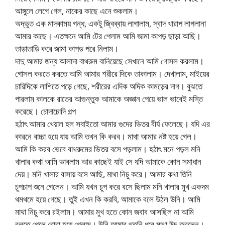
আঙ্গুলে লেগে গেল, নাকের কাছে এনে শুকলাম।
অদ্ভুত এক মাদকাময় গন্ধ, একটু জ্বিব্বায় লাগালাম, স্বাদ খারাপ লাগলানা
আমার কাছে। এতক্ষনে আমি টের পেলাম আমি জামা কাপড় ছাড়া আছি।
তাড়াতাড়ি করে জামা কাপড় পরে নিলাম।
দাদু আমার জন্য আলাদা বাথরুম বানিয়েছে সেখানে আমি গোসল করলাম।
গোসল করতে করতে আমি আমার শরীরে দিকে তাকালাম। দেখালাম, মাইয়ের
চারিদিকে লাশিতে পড়ে গেছে, শরীরের এদিক অদিক কামড়ের দাগ। বুঝতে
পারলাম কালকে রাতের আগুন্তুক আমাকে অজ্ঞান পেয়ে ভাল ভাবেই মস্তি
করেছে। চোদাচোদি গল্প
হঠাৎ আমার খেয়াল হল সবাইতো আমার গুদের ভিতর বীর্য ফেলেছে। যদি এর
কারনে বাচ্চা হয়ে যায় আমি তখন কি করব। মাথা আমার নষ্ট হয়ে গেল।
আমি কি করব ভেবে বাথরুমের ভিতর বসে পড়লাম। হঠাৎ মনে পড়ল মনি
খালার কথা আমি ভাবলাম আর কাছেই যাই সে যদি আমাকে কোন সমাধান
দেয়। মনি খালার বাসায় বসে আছি, মাথা নিচু করে। আমার কথা তিনি
চুপচাপ শুনে গেলেন। আমি যখন চুপ করে বসে ছিলাম মনি খালার মুখ একদম
থমথমে হয়ে গেছে। তুই এখন কি করবি, আমাকে বলে উঠল উনি। আমি
মাথা নিচু করে রইলাম। আমার মুখ হতে কোন জবাব আসছিল না আমি
বলতে গেলে বোবা হয়ে গেলাম। উনি আমার থুতনি ধরে মাথা উচু করলেন।