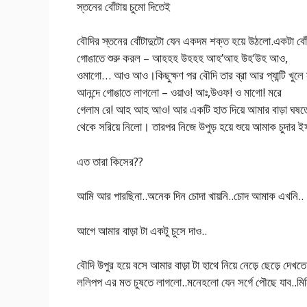
স্তনের বোঁটায় চুমো দিতেই
বৌদির স্তনের বোঁটাদুটো যেন একদম শক্ত হয়ে উঠলো.একটা বোঁট
গোঙাতে শুরু করল – আহহহ উহহহ আহ’আহ উহ’উহ আও,
ওমাগো… আও আও।কিছুক্ষণ পর বৌদি তার ব্রা আর প্যান্টি খুলে স
আনন্দে গোঙাতে লাগলো – ওয়াও! আঃ,উওফ! ও মাগো! মরে
গেলাম রে! আহ আহ আও! আর একটি হাত দিয়ে আমার বাড়া ঘষতে 
থেকে সরিয়ে নিলো। তারপর নিজে উপুড় হয়ে শুয়ে আমাক চুদার
এত তারা কিসের??
আমি আর পারছিনা..অনেক দিন চোদা খায়নি..চোদ আমাক এখনি..
আগে আমার বাড়া টা একটু চুসে দাও..
বৌদি উপুর হয়ে বসে আমার বাড়া টা হাথে নিয়ে নেড়ে ছেড়ে দেখত
ললিপপ এর মত চুষতে লাগলো..মনেহলো যেন সর্গে পৌছে যাব..মিন