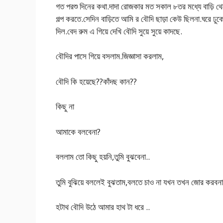
গত পরশু দিনের কথা.দাদা রোজকার মত সকাল ৮তর মধ্যে বাড়ি থ
গল্প করতে.সেদিন বাড়িতে আমি র বৌদি ছাড়া কেউ ছিলনা.ঘরে ঢ
দিল.বেদ রুম এ গিয়ে দেখি বৌদি সুয়ে সুয়ে কাদছে.
বৌদির পাসে গিয়ে বসলাম.জিজ্ঞাসা করলাম,
বৌদি কি হয়েছে??কাঁদছ কান??
কিছু না
আমাকে বলবেনা?
বললাম তো কিছু হয়নি,তুমি বুঝবেনা..
তুমি বুঝিয়ে বললেই বুঝতাম,বলতে চাও না যখন তখন জোর করবন
হটাথ বৌদি উঠে আমার হাথ টা ধরে ..