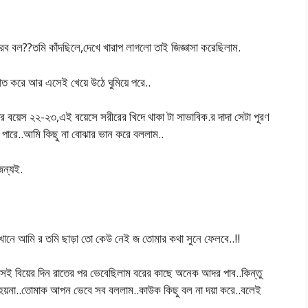
ব বল??তমি কাঁদছিলে,দেখে খারাপ লাগলো তাই জিজ্ঞাসা করেছিলাম.
ত করে আর এসেই খেয়ে উঠে ঘুমিয়ে পরে..
র বয়েস ২২-২৩,এই বয়েসে সরীরের খিদে থাকা টা সাভাবিক.র দাদা সেটা পূরণ
পারে..আমি কিছু না বোঝার ভান করে বললাম..
জন্যই.
খানে আমি র তমি ছাড়া তো কেউ নেই জ তোমার কথা সুনে ফেলবে..!!
েই বিয়ের দিন রাতের পর ভেবেছিলাম বরের কাছে অনেক আদর পাব..কিন্তু
ই হয়না..তোমাক আপন ভেবে সব বললাম..কাউক কিছু বল না দয়া করে..বলেই