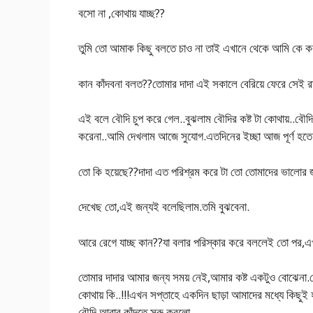
বসো না ,কোথায় যাচ্ছ??
তুমি তো আমাক কিছু বলতে চাও না তাই এখানে থেকে আমি কে কর
কান কাঁদবনা বলত??তোমার দাদা এই সকালে বেরিয়ে ফেরে সেই রা
এই বলে বৌদি চুপ করে গেল..বুঝলাম বৌদির কষ্ট টা কোথায়..বৌদি
করেনা..আমি দেখলাম আজে সুযোগ.এতদিনের ইচ্ছা আজ পূর্ণ হতে 
তো কি হয়েছে??দাদা এত পরিশ্রম করে টা তো তোমাদের ভালোর 
দেখেছ তো,এই জন্যই বলেছিলাম.তমি বুঝবেনা.
আরে রেগে যাচ্ছ কান??যা বলার পরিস্কার করে বললেই তো পর,এ
তোমার দাদার আমার জন্য সময় নেই,আমার কষ্ট একটুও বোঝেনা.স
কোথায় কি..!!!এখন সপ্তাহে একদিন ছাড়া আমাদের মধ্যে কিছু
বৌদি আবার কাঁদতে সুরু করলো..