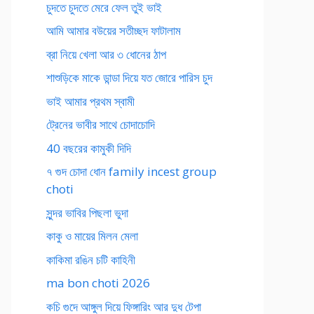
চুদতে চুদতে মেরে ফেল তুই ভাই
আমি আমার বউয়ের সতীচ্ছদ ফাটালাম
ব্রা নিয়ে খেলা আর ৩ ধোনের ঠাপ
শাশুড়িকে মাকে ডান্ডা দিয়ে যত জোরে পারিস চুদ
ভাই আমার প্রথম স্বামী
ট্রেনের ভাবীর সাথে চোদাচোদি
40 বছরের কামুকী দিদি
৭ গুদ চোদা ধোন family incest group
choti
সুন্দর ভাবির পিছলা ভুদা
কাকু ও মায়ের মিলন মেলা
কাকিমা রঙিন চটি কাহিনী
ma bon choti 2026
কচি গুদে আঙ্গুল দিয়ে ফিঙ্গারিং আর দুধ টেপা