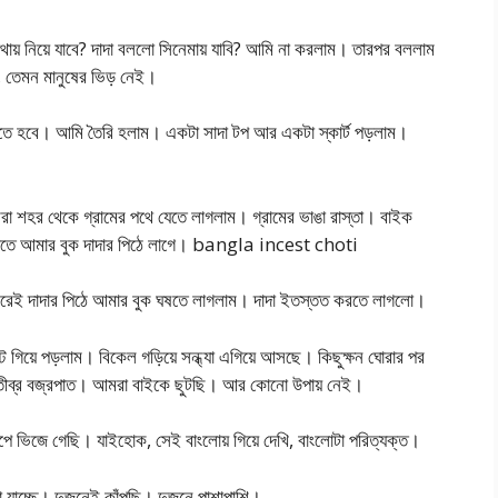
োথায় নিয়ে যাবে? দাদা বললো সিনেমায় যাবি? আমি না করলাম। তারপর বললাম
ে, তেমন মানুষের ভিড় নেই।
 পড়তে হবে। আমি তৈরি হলাম। একটা সাদা টপ আর একটা স্কার্ট পড়লাম।
া শহর থেকে গ্রামের পথে যেতে লাগলাম। গ্রামের ভাঙা রাস্তা। বাইক
াতে আমার বুক দাদার পিঠে লাগে। bangla incest choti
করেই দাদার পিঠে আমার বুক ঘষতে লাগলাম। দাদা ইতস্তত করতে লাগলো।
টে গিয়ে পড়লাম। বিকেল গড়িয়ে সন্ধ্যা এগিয়ে আসছে। কিছুক্ষন ঘোরার পর
সাথে তীব্র বজ্রপাত। আমরা বাইকে ছুটছি। আর কোনো উপায় নেই।
পে ভিজে গেছি। যাইহোক, সেই বাংলোয় গিয়ে দেখি, বাংলোটা পরিত্যক্ত।
 যাচ্ছে। দুজনেই কাঁপছি। দুজনে পাশাপাশি।