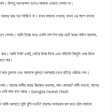
লাম। কিন্তু অনেকক্ষন হলেও দাদাকে দেখতে পেলাম না।
ে। আমার আর তর সইছিল না। কখন দাদাকে দেখবো, কখন ওর পাশে বসবো
ঘরে চলে গেলাম। আমি ইচ্ছে করে একটা লাল টপ আর ছোট ঘরের গাউন পড়লাম,
ছে ঘরে। আমি টপটা একটু পেটের উপর দিকে এবং গাউনটা কিছুটা ওপর দিকে
েখতে পায়।
দা ঘরে ঢুকলো এবং আমাকে ঘুমন্ত অবস্থায় দেখে বাইরে বেরিয়ে গেল।
হলাম। তারপর মামীর কাছে জিজ্ঞেস করলাম, দাদা কোথায়? মামী বললো, পাশের
গিয়ে দেখি দাদা বসে আছে। bangla incest choti
মি আসাতে তুমি খুশি হওনি? তারপর নানারকম গল্প করে হঠাৎ দাদাকে