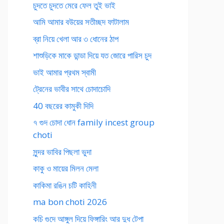
চুদতে চুদতে মেরে ফেল তুই ভাই
আমি আমার বউয়ের সতীচ্ছদ ফাটালাম
ব্রা নিয়ে খেলা আর ৩ ধোনের ঠাপ
শাশুড়িকে মাকে ডান্ডা দিয়ে যত জোরে পারিস চুদ
ভাই আমার প্রথম স্বামী
ট্রেনের ভাবীর সাথে চোদাচোদি
40 বছরের কামুকী দিদি
৭ গুদ চোদা ধোন family incest group
choti
সুন্দর ভাবির পিছলা ভুদা
কাকু ও মায়ের মিলন মেলা
কাকিমা রঙিন চটি কাহিনী
ma bon choti 2026
কচি গুদে আঙ্গুল দিয়ে ফিঙ্গারিং আর দুধ টেপা