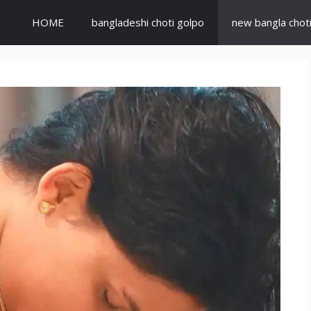
HOME
bangladeshi choti golpo
new bangla chot