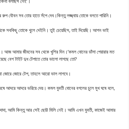
েখে কিনা বলছিস নেই’।
ুপ যৌবন সব তোর হাতে সঁপে দেব।কিন্তু লজ্জ্বায় তোকে বলতে পারিনি।
েকে সবকিছু তোকে খুলে দেইনি। তুই চেয়েছিস, তাই দিয়েছি। আপন ভাই
না। আজ আমার জীবনের সব থেকে খুশির দিন।’কমল বোনের ডাঁসা পেয়ারার মত
 হয়েছে বেশ টাইট দুধ টেপাতে তোর ভালো লাগছে তো?
আরো জোরে জোরে টেপ, তাহলে আরো ভাল লাগবে।
খ ঘষে আদরে আদরে ভরিয়ে দেয়। কমল যুবতী বোনের বগলের চুলে মুখ ঘষে বলে,
‘দাদা, আমি কিন্তু আর সেই ছোট্ট মিলি নেই। আমি এখন যুবতী, কাজেই আমার