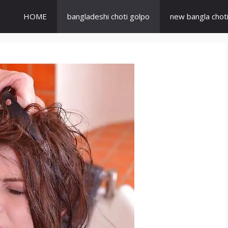
HOME
bangladeshi choti golpo
new bangla chot