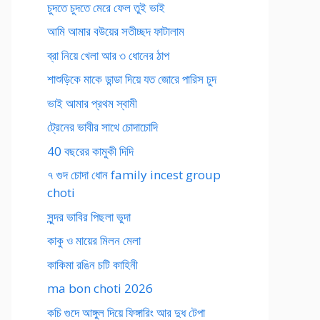
চুদতে চুদতে মেরে ফেল তুই ভাই
আমি আমার বউয়ের সতীচ্ছদ ফাটালাম
ব্রা নিয়ে খেলা আর ৩ ধোনের ঠাপ
শাশুড়িকে মাকে ডান্ডা দিয়ে যত জোরে পারিস চুদ
ভাই আমার প্রথম স্বামী
ট্রেনের ভাবীর সাথে চোদাচোদি
40 বছরের কামুকী দিদি
৭ গুদ চোদা ধোন family incest group
choti
সুন্দর ভাবির পিছলা ভুদা
কাকু ও মায়ের মিলন মেলা
কাকিমা রঙিন চটি কাহিনী
ma bon choti 2026
কচি গুদে আঙ্গুল দিয়ে ফিঙ্গারিং আর দুধ টেপা