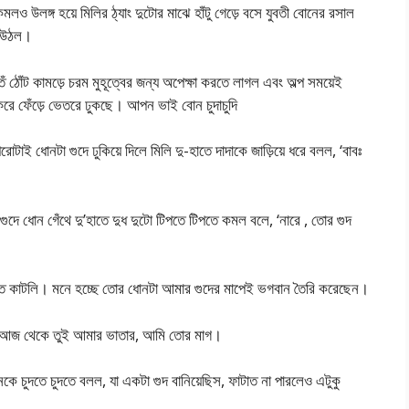
মলও উলঙ্গ হয়ে মিলির ঠ্যাং দুটোর মাঝে হাঁটু গেড়ে বসে যুবতী বোনের রসাল
ে উঠল।
েঁ ঠোঁট কামড়ে চরম মুহূত্বের জন্য অপেক্ষা করতে লাগল এবং অল্প সময়েই
 করে ফেঁড়ে ভেতরে ঢুকছে। আপন ভাই বোন চুদাচুদি
োটাই ধোনটা গুদে ঢুকিয়ে দিলে মিলি দু-হাতে দাদাকে জাড়িয়ে ধরে বলল, ‘বাবঃ
গুদে ধোন গেঁথে দু’হাতে দুধ দুটো টিপতে টিপতে কমল বলে, ‘নারে , তোর গুদ
তে কাটলি। মনে হচ্ছে তোর ধোনটা আমার গুদের মাপেই ভগবান তৈরি করেছেন।
র। আজ থেকে তুই আমার ভাতার, আমি তোর মাগ।
নকে চুদতে চুদতে বলল, যা একটা গুদ বানিয়েছিস, ফাটাত না পারলেও এটুকু