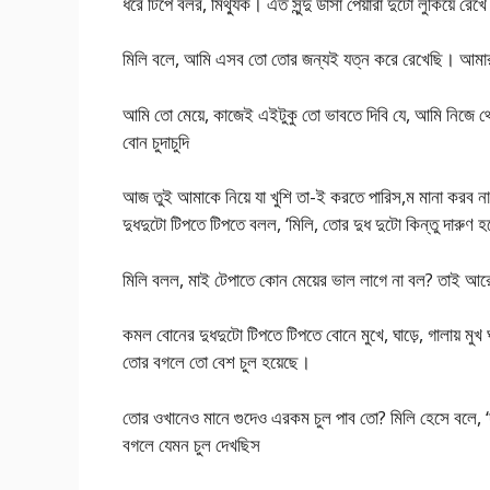
ধরে টিপে বলর, মিথ্যুক। এত সুন্দু ডাঁসা পেয়ারা দুটো লুকিয়ে র
মিলি বলে, আমি এসব তো তোর জন্যই যত্ন করে রেখেছি। আমার র
আমি তো মেয়ে, কাজেই এইটুকু তো ভাবতে দিবি যে, আমি নিজে থ
বোন চুদাচুদি
আজ তুই আমাকে নিয়ে যা খুশি তা-ই করতে পারিস,ম মানা করব 
দুধদুটো টিপতে টিপতে বলল, ‘মিলি, তোর দুধ দুটো কিন্তু দারুণ
মিলি বলল, মাই টেপাতে কোন মেয়ের ভাল লাগে না বল? তাই 
কমল বোনের দুধদুটো টিপতে টিপতে বোনে মুখে, ঘাড়ে, গালায় মু
তোর বগলে তো বেশ চুল হয়েছে।
তোর ওখানেও মানে গুদেও এরকম চুল পাব তো? মিলি হেসে বলে, 
বগলে যেমন চুল দেখছিস