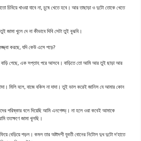
টোতো চিবিয়ে খাওয়া যাবে না, চুষে খেতে হবে। আর তাছাড়া ও দুটো তোকে খেতে
ুই জামা খুলে দে না কীভাবে দিবি সেটা তুই বুঝবি।
 লজ্জ্বা করছে, যদি কেউ এসে পড়ে?
ুর বাড়ি গেছে, এক সপ্তাহ পরে আসবে। বাড়িতে তো আমি আর তুই ছাড়া আর
া। মিলি বলে, বাজে বকিস না দাদা। তুই ভাল করেই জানিস যে আমার কোন
াদের পরিষ্কার বলে দিয়েছি আমি এনগেজ্ড্। না হলে ওরা কবেই আমাকে
আমি ততক্ষণে জামা খুলছি।
াফিয়ে বেড়িয়ে পড়ল। কমল তার অষ্টাদশী যুবতী বোনের নিটোল দুধ দুটো দ’হাতে