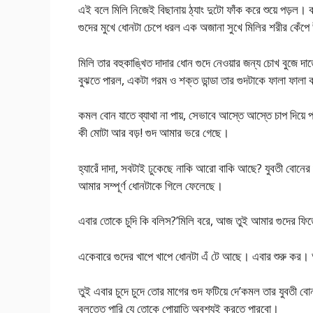
এই বলে মিলি নিজেই বিছানায় ঠ্যাং দুটো ফাঁক করে শুয়ে পড়ল। ক
গুদের মুখে ধোনটা চেপে ধরল এক অজানা সুখে মিলির শরীর কেঁপ
মিলি তার বহুকাঙ্খিত দাদার ধোন গুদে নেওয়ার জন্য চোখ বুজে দাত
বুঝতে পারল, একটা গরম ও শক্ত ডান্ডা তার গুদটাকে ফালা ফালা
কমল বোন যাতে ব্যাথা না পায়, সেভাবে আস্তে আস্তে চাপ দিয়ে পর
কী মোটা আর বড়! গুদ আমার ভরে গেছে।
হ্যারেঁ দাদা, সবটাই ঢুকেছে নাকি আরো বাকি আছে? যুবতী বোনের 
আমার সম্পূর্ণ ধোনটাকে গিলে ফেলেছে।
এবার তোকে চুদি কি বলিস?’মিলি বরে, আজ তুই আমার গুদের ফি
একেবারে গুদের খাপে খাপে ধোনটা এঁ টে আছে। এবার শুরু ক
তুই এবার চুদে চুদে তোর মাগের গুদ ফটিয়ে দে’কমল তার যুবতী বো
বলতেত পারি যে তোকে পোয়াতি অবশ্যই করতে পারবো।